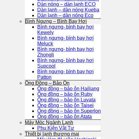
Dàn nóng – dàn lạnh ECO
Dàn lạnh – dàn nóng Kueba
Dàn lạnh – dàn nóng Eco
Bình Ngưng – Bình Bay Hơi
Bình ngưng- bình bay hơi
Kewely
Bình ngưng- bình bay hơi
Meluck
Bình ngưng- bình bay hơi
Zhongli
Bình ngưng- bình bay hơi
Supcool
Bình ngưng- bình bay hơi
Patton
Ống Đồng – Bảo Ôn
Ống đồng – bảo ôn Hailiang
Ống đồng – bảo ôn Ruby
Ống đồng – bảo ôn Luvata
Ống đồng – bảo ôn Taisei
Ống đồng – bảo ôn Superlon
Ống đồng – bảo ôn Atata
Máy Móc Ngành Lạnh
Phụ Kiện Vật Tư
Thiết bị lạnh thương mại