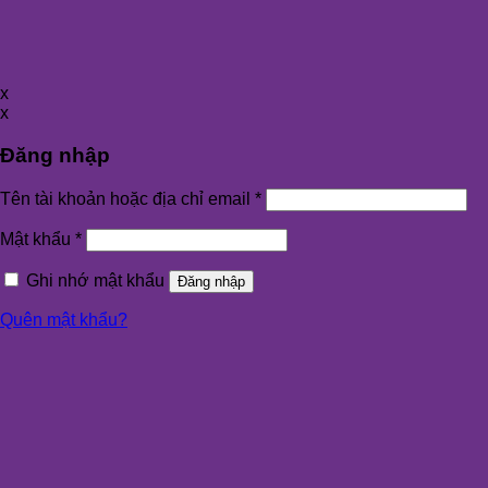
x
x
Đăng nhập
Tên tài khoản hoặc địa chỉ email
*
Mật khẩu
*
Ghi nhớ mật khẩu
Đăng nhập
Quên mật khẩu?