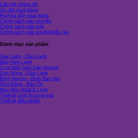
Liên hệ chúng tôi
Ưu đãi mua hàng
Hướng dẫn mua hàng
Chính sách vận chuyển
Chính sách bảo mật
Chính sách giải quyết khiếu nại
Danh mục sản phẩm
Gas Lạnh - Dầu Lạnh
Máy Nén Lạnh
Cụm Máy Nén Dàn Ngưng
Dàn Nóng - Dàn Lạnh
Bình Ngưng - Bình Bay Hơi
Ống Đồng - Bảo Ôn
Máy Móc Ngành Lạnh
Thiết bị lạnh thương mại
Thiết bị điều khiển