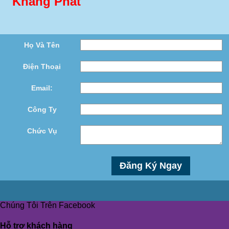
Khang Phát
Họ Và Tên
Điện Thoại
Email:
Công Ty
Chức Vụ
Chúng Tôi Trên Facebook
Hỗ trợ khách hàng