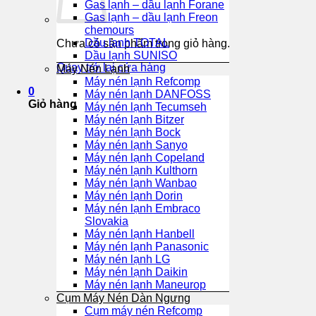
Gas lạnh – dầu lạnh Forane
Gas lạnh – dầu lạnh Freon
chemours
Dầu lạnh TOTAL
Chưa có sản phẩm trong giỏ hàng.
Dầu lạnh SUNISO
Quay trở lại cửa hàng
Máy Nén Lạnh
Máy nén lạnh Refcomp
0
Máy nén lạnh DANFOSS
Giỏ hàng
Máy nén lạnh Tecumseh
Máy nén lạnh Bitzer
Máy nén lạnh Bock
Máy nén lạnh Sanyo
Máy nén lạnh Copeland
Máy nén lạnh Kulthorn
Máy nén lạnh Wanbao
Máy nén lạnh Dorin
Máy nén lạnh Embraco
Slovakia
Máy nén lạnh Hanbell
Máy nén lạnh Panasonic
Máy nén lạnh LG
Máy nén lạnh Daikin
Máy nén lạnh Maneurop
Cụm Máy Nén Dàn Ngưng
Cụm máy nén Refcomp