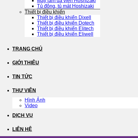
Máy làm đá viên Hoshizaki
Tủ đông, tủ mát Hoshizaki
Thiết bị điều khiển
Thiết bị điều khiển Dixell
Thiết bị điều khiển Dotech
Thiết bị điều khiển Elitech
Thiết bị điều khiển Eliwell
TRANG CHỦ
GIỚI THIỆU
TIN TỨC
THƯ VIỆN
Hình Ảnh
Video
DỊCH VỤ
LIÊN HỆ