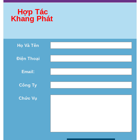
Hợp Tác
Khang Phát
Họ Và Tên
Điện Thoại
Email:
Công Ty
Chức Vụ