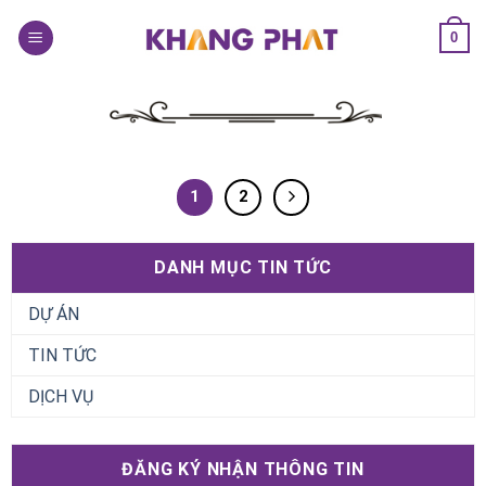
Skip
0
to
content
1
2
DANH MỤC TIN TỨC
DỰ ÁN
TIN TỨC
DỊCH VỤ
ĐĂNG KÝ NHẬN THÔNG TIN