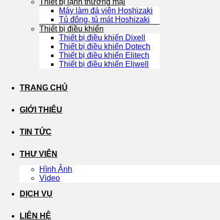
Thiết bị lạnh thương mại
Máy làm đá viên Hoshizaki
Tủ đông, tủ mát Hoshizaki
Thiết bị điều khiển
Thiết bị điều khiển Dixell
Thiết bị điều khiển Dotech
Thiết bị điều khiển Elitech
Thiết bị điều khiển Eliwell
TRANG CHỦ
GIỚI THIỆU
TIN TỨC
THƯ VIỆN
Hình Ảnh
Video
DỊCH VỤ
LIÊN HỆ