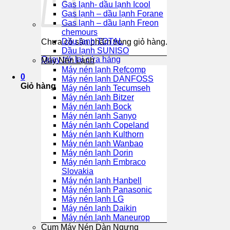
Gas lạnh- dầu lạnh Icool
Gas lạnh – dầu lạnh Forane
Gas lạnh – dầu lạnh Freon
chemours
Dầu lạnh TOTAL
Chưa có sản phẩm trong giỏ hàng.
Dầu lạnh SUNISO
Quay trở lại cửa hàng
Máy Nén Lạnh
Máy nén lạnh Refcomp
0
Máy nén lạnh DANFOSS
Giỏ hàng
Máy nén lạnh Tecumseh
Máy nén lạnh Bitzer
Máy nén lạnh Bock
Máy nén lạnh Sanyo
Máy nén lạnh Copeland
Máy nén lạnh Kulthorn
Máy nén lạnh Wanbao
Máy nén lạnh Dorin
Máy nén lạnh Embraco
Slovakia
Máy nén lạnh Hanbell
Máy nén lạnh Panasonic
Máy nén lạnh LG
Máy nén lạnh Daikin
Máy nén lạnh Maneurop
Cụm Máy Nén Dàn Ngưng