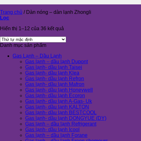
Trang chủ
/
Dàn nóng – dàn lạnh Zhongli
Lọc
Hiển thị 1–12 của 36 kết quả
Danh mục sản phẩm
Gas Lạnh – Dầu Lạnh
Gas lạnh – dầu lạnh Dupont
Gas lạnh- dầu lạnh Taisei
Gas lạnh- dầu lạnh Klea
Gas lạnh- dầu lạnh Refron
Gas lạnh- dầu lạnh Mafron
Gas lạnh- dầu lạnh Honeywell
Gas lạnh- dầu lạnh Ecoron
Gas lạnh- dầu lạnh A-Gas- Uk
Gas lạnh- dầu lạnh KALTON
Gas lạnh- dầu lạnh BESTCOOL
Gas lạnh- dầu lạnh DONGYUE (DY)
Gas lạnh – dầu lạnh Refrigerant
Gas lạnh- dầu lạnh Icool
Gas lạnh – dầu lạnh Forane
Gas lạnh – dầu lạnh Freon chemours