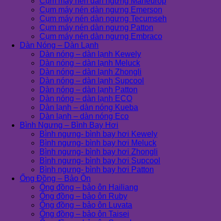
Cụm máy nén dàn ngưng Maneurop
Cụm máy nén dàn ngưng Emerson
Cụm máy nén dàn ngưng Tecumseh
Cụm máy nén dàn ngưng Patton
Cụm máy nén dàn ngưng Embraco
Dàn Nóng – Dàn Lạnh
Dàn nóng – dàn lạnh Kewely
Dàn nóng – dàn lạnh Meluck
Dàn nóng – dàn lạnh Zhongli
Dàn nóng – dàn lạnh Supcool
Dàn nóng – dàn lạnh Patton
Dàn nóng – dàn lạnh ECO
Dàn lạnh – dàn nóng Kueba
Dàn lạnh – dàn nóng Eco
Bình Ngưng – Bình Bay Hơi
Bình ngưng- bình bay hơi Kewely
Bình ngưng- bình bay hơi Meluck
Bình ngưng- bình bay hơi Zhongli
Bình ngưng- bình bay hơi Supcool
Bình ngưng- bình bay hơi Patton
Ống Đồng – Bảo Ôn
Ống đồng – bảo ôn Hailiang
Ống đồng – bảo ôn Ruby
Ống đồng – bảo ôn Luvata
Ống đồng – bảo ôn Taisei