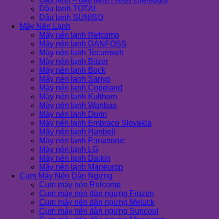
Dầu lạnh TOTAL
Dầu lạnh SUNISO
Máy Nén Lạnh
Máy nén lạnh Refcomp
Máy nén lạnh DANFOSS
Máy nén lạnh Tecumseh
Máy nén lạnh Bitzer
Máy nén lạnh Bock
Máy nén lạnh Sanyo
Máy nén lạnh Copeland
Máy nén lạnh Kulthorn
Máy nén lạnh Wanbao
Máy nén lạnh Dorin
Máy nén lạnh Embraco Slovakia
Máy nén lạnh Hanbell
Máy nén lạnh Panasonic
Máy nén lạnh LG
Máy nén lạnh Daikin
Máy nén lạnh Maneurop
Cụm Máy Nén Dàn Ngưng
Cụm máy nén Refcomp
Cụm máy nén dàn ngưng Frozen
Cụm máy nén dàn ngưng Meluck
Cụm máy nén dàn ngưng Supcool