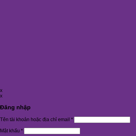
x
x
Đăng nhập
Tên tài khoản hoặc địa chỉ email
*
Mật khẩu
*