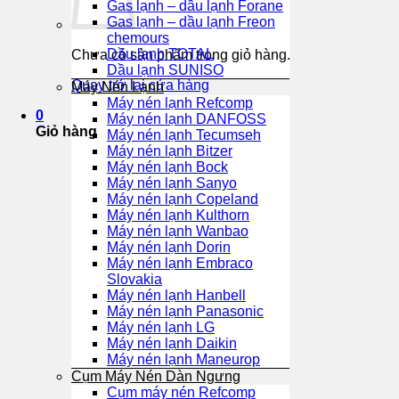
Gas lạnh – dầu lạnh Forane
Gas lạnh – dầu lạnh Freon
chemours
Dầu lạnh TOTAL
Chưa có sản phẩm trong giỏ hàng.
Dầu lạnh SUNISO
Quay trở lại cửa hàng
Máy Nén Lạnh
Máy nén lạnh Refcomp
0
Máy nén lạnh DANFOSS
Giỏ hàng
Máy nén lạnh Tecumseh
Máy nén lạnh Bitzer
Máy nén lạnh Bock
Máy nén lạnh Sanyo
Máy nén lạnh Copeland
Máy nén lạnh Kulthorn
Máy nén lạnh Wanbao
Máy nén lạnh Dorin
Máy nén lạnh Embraco
Slovakia
Máy nén lạnh Hanbell
Máy nén lạnh Panasonic
Máy nén lạnh LG
Máy nén lạnh Daikin
Máy nén lạnh Maneurop
Cụm Máy Nén Dàn Ngưng
Cụm máy nén Refcomp