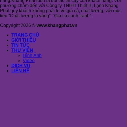
hàng.Khang Phát luôn là đối tác tin cậy của khách hàng. Với
phương châm đến với Công ty TNHH Thiết Bị Lạnh Khang
Phát qúy khách không phải lo về giá cả, chất lượng, với mục
tiêu:“Chất lượng là vàng”, “Giá cả cạnh tranh”.
Copyright 2026 ©
www.khangphat.vn
TRANG CHỦ
GIỚI THIỆU
TIN TỨC
THƯ VIỆN
Hình Ảnh
Video
DỊCH VỤ
LIÊN HỆ