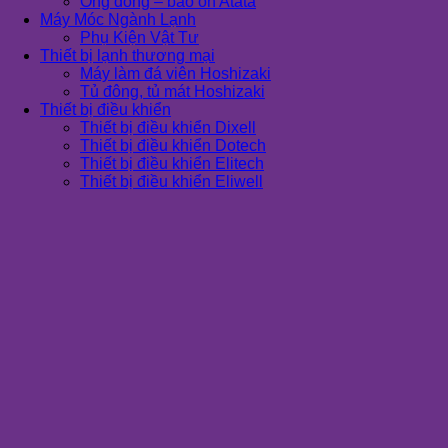
Ống đồng – bảo ôn Atata
Máy Móc Ngành Lạnh
Phụ Kiện Vật Tư
Thiết bị lạnh thương mại
Máy làm đá viên Hoshizaki
Tủ đông, tủ mát Hoshizaki
Thiết bị điều khiển
Thiết bị điều khiển Dixell
Thiết bị điều khiển Dotech
Thiết bị điều khiển Elitech
Thiết bị điều khiển Eliwell