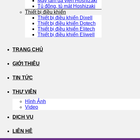
Máy làm đá viên Hoshizaki
Tủ đông, tủ mát Hoshizaki
Thiết bị điều khiển
Thiết bị điều khiển Dixell
Thiết bị điều khiển Dotech
Thiết bị điều khiển Elitech
Thiết bị điều khiển Eliwell
TRANG CHỦ
GIỚI THIỆU
TIN TỨC
THƯ VIỆN
Hình Ảnh
Video
DỊCH VỤ
LIÊN HỆ