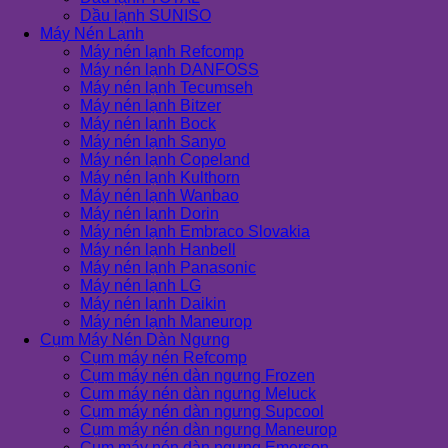
Dầu lạnh SUNISO
Máy Nén Lạnh
Máy nén lạnh Refcomp
Máy nén lạnh DANFOSS
Máy nén lạnh Tecumseh
Máy nén lạnh Bitzer
Máy nén lạnh Bock
Máy nén lạnh Sanyo
Máy nén lạnh Copeland
Máy nén lạnh Kulthorn
Máy nén lạnh Wanbao
Máy nén lạnh Dorin
Máy nén lạnh Embraco Slovakia
Máy nén lạnh Hanbell
Máy nén lạnh Panasonic
Máy nén lạnh LG
Máy nén lạnh Daikin
Máy nén lạnh Maneurop
Cụm Máy Nén Dàn Ngưng
Cụm máy nén Refcomp
Cụm máy nén dàn ngưng Frozen
Cụm máy nén dàn ngưng Meluck
Cụm máy nén dàn ngưng Supcool
Cụm máy nén dàn ngưng Maneurop
Cụm máy nén dàn ngưng Emerson