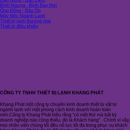
Dàn Nóng - Dàn Lạnh
Bình Ngưng - Bình Bay Hơi
Ống Đồng - Bảo Ôn
Máy Móc Ngành Lạnh
Thiết bị lạnh thương mại
Thiết bị điều khiển
CÔNG TY TNHH THIẾT BỊ LẠNH KHANG PHÁT
Khang Phát một công ty chuyên kinh doanh thiết bị vật tư
ngành lạnh với một phong cách kinh doanh hoàn toàn
mới.Công ty Khang Phát hiểu rằng “có một thứ mà bất kỳ
doanh nghiệp nào cũng thiếu, đó là Khách hàng” . Chính vì vậy,
mọi nhân viên chúng tôi đều nỗ lực tối đa trong phục vụ khách