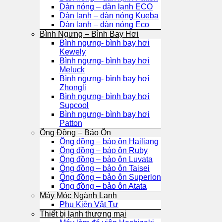
Dàn nóng – dàn lạnh ECO
Dàn lạnh – dàn nóng Kueba
Dàn lạnh – dàn nóng Eco
Bình Ngưng – Bình Bay Hơi
Bình ngưng- bình bay hơi
Kewely
Bình ngưng- bình bay hơi
Meluck
Bình ngưng- bình bay hơi
Zhongli
Bình ngưng- bình bay hơi
Supcool
Bình ngưng- bình bay hơi
Patton
Ống Đồng – Bảo Ôn
Ống đồng – bảo ôn Hailiang
Ống đồng – bảo ôn Ruby
Ống đồng – bảo ôn Luvata
Ống đồng – bảo ôn Taisei
Ống đồng – bảo ôn Superlon
Ống đồng – bảo ôn Atata
Máy Móc Ngành Lạnh
Phụ Kiện Vật Tư
Thiết bị lạnh thương mại