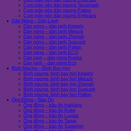
Cụm máy nén dàn ngưng Tecumseh
Cụm máy nén dàn ngưng Patton
Cụm máy nén dàn ngưng Embraco
Dàn Nóng – Dàn Lạnh
Dàn nóng – dàn lạnh Kewely
Dàn nóng – dàn lạnh Meluck
Dàn nóng – dàn lạnh Zhongli
Dàn nóng – dàn lạnh Supcool
Dàn nóng – dàn lạnh Patton
Dàn nóng – dàn lạnh ECO
Dàn lạnh – dàn nóng Kueba
Dàn lạnh – dàn nóng Eco
Bình Ngưng – Bình Bay Hơi
Bình ngưng- bình bay hơi Kewely
Bình ngưng- bình bay hơi Meluck
Bình ngưng- bình bay hơi Zhongli
Bình ngưng- bình bay hơi Supcool
Bình ngưng- bình bay hơi Patton
Ống Đồng – Bảo Ôn
Ống đồng – bảo ôn Hailiang
Ống đồng – bảo ôn Ruby
Ống đồng – bảo ôn Luvata
Ống đồng – bảo ôn Taisei
Ống đồng – bảo ôn Superlon