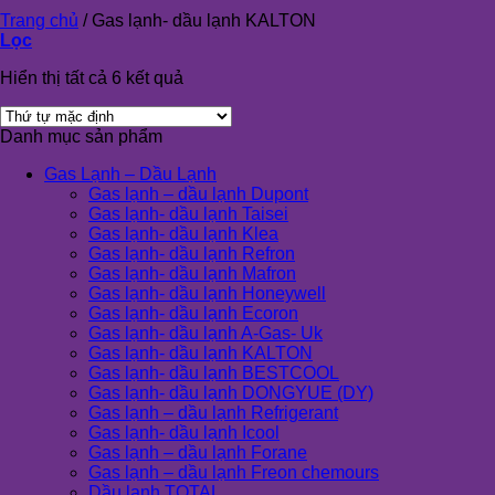
Trang chủ
/
Gas lạnh- dầu lạnh KALTON
Lọc
Hiển thị tất cả 6 kết quả
Danh mục sản phẩm
Gas Lạnh – Dầu Lạnh
Gas lạnh – dầu lạnh Dupont
Gas lạnh- dầu lạnh Taisei
Gas lạnh- dầu lạnh Klea
Gas lạnh- dầu lạnh Refron
Gas lạnh- dầu lạnh Mafron
Gas lạnh- dầu lạnh Honeywell
Gas lạnh- dầu lạnh Ecoron
Gas lạnh- dầu lạnh A-Gas- Uk
Gas lạnh- dầu lạnh KALTON
Gas lạnh- dầu lạnh BESTCOOL
Gas lạnh- dầu lạnh DONGYUE (DY)
Gas lạnh – dầu lạnh Refrigerant
Gas lạnh- dầu lạnh Icool
Gas lạnh – dầu lạnh Forane
Gas lạnh – dầu lạnh Freon chemours
Dầu lạnh TOTAL