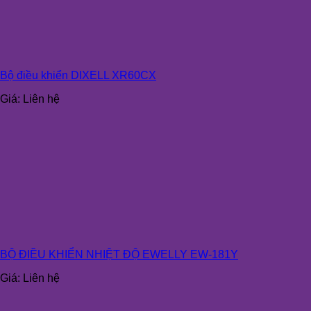
Bộ điều khiển DIXELL XR60CX
Giá:
Liên hệ
BỘ ĐIỀU KHIỂN NHIỆT ĐỘ EWELLY EW-181Y
Giá:
Liên hệ