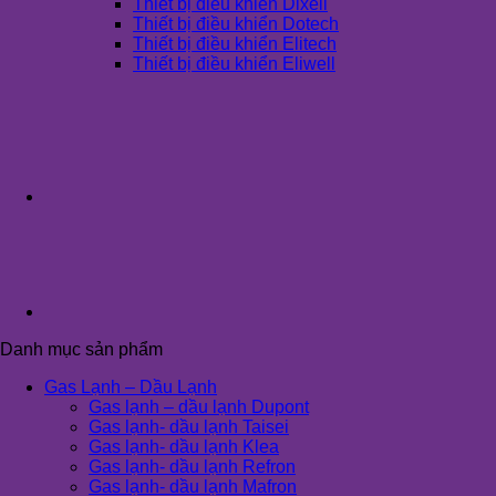
Thiết bị điều khiển Dixell
Thiết bị điều khiển Dotech
Thiết bị điều khiển Elitech
Thiết bị điều khiển Eliwell
Danh mục sản phẩm
Gas Lạnh – Dầu Lạnh
Gas lạnh – dầu lạnh Dupont
Gas lạnh- dầu lạnh Taisei
Gas lạnh- dầu lạnh Klea
Gas lạnh- dầu lạnh Refron
Gas lạnh- dầu lạnh Mafron