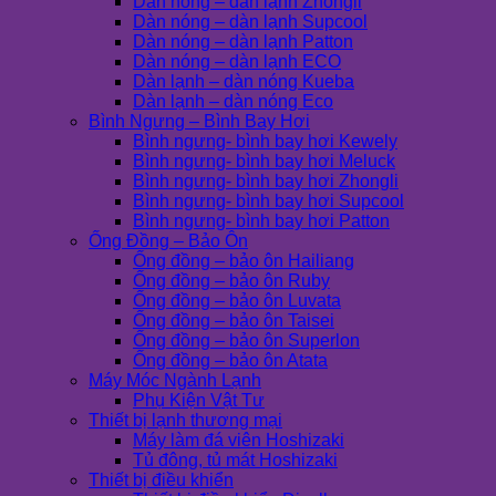
Dàn nóng – dàn lạnh Zhongli
Dàn nóng – dàn lạnh Supcool
Dàn nóng – dàn lạnh Patton
Dàn nóng – dàn lạnh ECO
Dàn lạnh – dàn nóng Kueba
Dàn lạnh – dàn nóng Eco
Bình Ngưng – Bình Bay Hơi
Bình ngưng- bình bay hơi Kewely
Bình ngưng- bình bay hơi Meluck
Bình ngưng- bình bay hơi Zhongli
Bình ngưng- bình bay hơi Supcool
Bình ngưng- bình bay hơi Patton
Ống Đồng – Bảo Ôn
Ống đồng – bảo ôn Hailiang
Ống đồng – bảo ôn Ruby
Ống đồng – bảo ôn Luvata
Ống đồng – bảo ôn Taisei
Ống đồng – bảo ôn Superlon
Ống đồng – bảo ôn Atata
Máy Móc Ngành Lạnh
Phụ Kiện Vật Tư
Thiết bị lạnh thương mại
Máy làm đá viên Hoshizaki
Tủ đông, tủ mát Hoshizaki
Thiết bị điều khiển