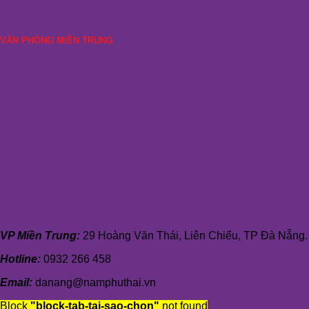
VĂN PHÒNG MIỀN TRUNG
VP Miền Trung:
29 Hoàng Văn Thái, Liên Chiểu, TP Đà Nẵng.
Hotline:
0932 266 458
Email:
danang@namphuthai.vn
Block
"block-tab-tai-sao-chon"
not found