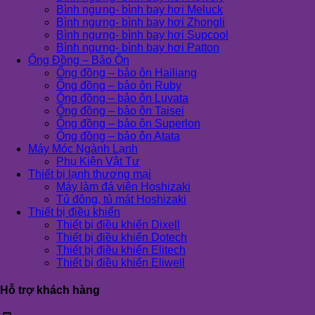
Bình ngưng- bình bay hơi Meluck
Bình ngưng- bình bay hơi Zhongli
Bình ngưng- bình bay hơi Supcool
Bình ngưng- bình bay hơi Patton
Ống Đồng – Bảo Ôn
Ống đồng – bảo ôn Hailiang
Ống đồng – bảo ôn Ruby
Ống đồng – bảo ôn Luvata
Ống đồng – bảo ôn Taisei
Ống đồng – bảo ôn Superlon
Ống đồng – bảo ôn Atata
Máy Móc Ngành Lạnh
Phụ Kiện Vật Tư
Thiết bị lạnh thương mại
Máy làm đá viên Hoshizaki
Tủ đông, tủ mát Hoshizaki
Thiết bị điều khiển
Thiết bị điều khiển Dixell
Thiết bị điều khiển Dotech
Thiết bị điều khiển Elitech
Thiết bị điều khiển Eliwell
Hỗ trợ khách hàng