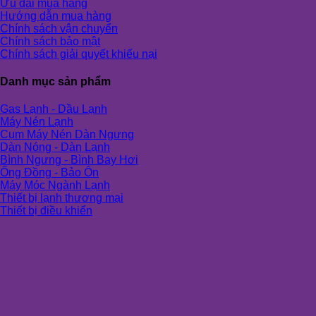
Ưu đãi mua hàng
Hướng dẫn mua hàng
Chính sách vận chuyển
Chính sách bảo mật
Chính sách giải quyết khiếu nại
Danh mục sản phẩm
Gas Lạnh - Dầu Lạnh
Máy Nén Lạnh
Cụm Máy Nén Dàn Ngưng
Dàn Nóng - Dàn Lạnh
Bình Ngưng - Bình Bay Hơi
Ống Đồng - Bảo Ôn
Máy Móc Ngành Lạnh
Thiết bị lạnh thương mại
Thiết bị điều khiển