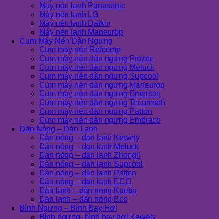
Máy nén lạnh Panasonic
Máy nén lạnh LG
Máy nén lạnh Daikin
Máy nén lạnh Maneurop
Cụm Máy Nén Dàn Ngưng
Cụm máy nén Refcomp
Cụm máy nén dàn ngưng Frozen
Cụm máy nén dàn ngưng Meluck
Cụm máy nén dàn ngưng Supcool
Cụm máy nén dàn ngưng Maneurop
Cụm máy nén dàn ngưng Emerson
Cụm máy nén dàn ngưng Tecumseh
Cụm máy nén dàn ngưng Patton
Cụm máy nén dàn ngưng Embraco
Dàn Nóng – Dàn Lạnh
Dàn nóng – dàn lạnh Kewely
Dàn nóng – dàn lạnh Meluck
Dàn nóng – dàn lạnh Zhongli
Dàn nóng – dàn lạnh Supcool
Dàn nóng – dàn lạnh Patton
Dàn nóng – dàn lạnh ECO
Dàn lạnh – dàn nóng Kueba
Dàn lạnh – dàn nóng Eco
Bình Ngưng – Bình Bay Hơi
Bình ngưng- bình bay hơi Kewely