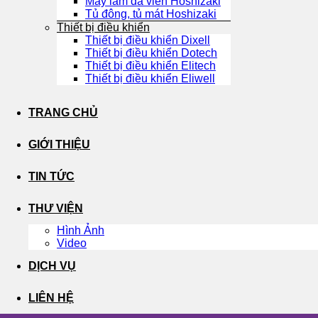
Máy làm đá viên Hoshizaki
Tủ đông, tủ mát Hoshizaki
Thiết bị điều khiển
Thiết bị điều khiển Dixell
Thiết bị điều khiển Dotech
Thiết bị điều khiển Elitech
Thiết bị điều khiển Eliwell
TRANG CHỦ
GIỚI THIỆU
TIN TỨC
THƯ VIỆN
Hình Ảnh
Video
DỊCH VỤ
LIÊN HỆ