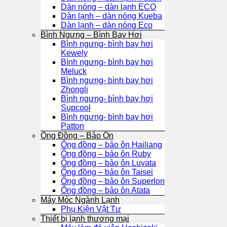
Dàn nóng – dàn lạnh ECO
Dàn lạnh – dàn nóng Kueba
Dàn lạnh – dàn nóng Eco
Bình Ngưng – Bình Bay Hơi
Bình ngưng- bình bay hơi
Kewely
Bình ngưng- bình bay hơi
Meluck
Bình ngưng- bình bay hơi
Zhongli
Bình ngưng- bình bay hơi
Supcool
Bình ngưng- bình bay hơi
Patton
Ống Đồng – Bảo Ôn
Ống đồng – bảo ôn Hailiang
Ống đồng – bảo ôn Ruby
Ống đồng – bảo ôn Luvata
Ống đồng – bảo ôn Taisei
Ống đồng – bảo ôn Superlon
Ống đồng – bảo ôn Atata
Máy Móc Ngành Lạnh
Phụ Kiện Vật Tư
Thiết bị lạnh thương mại