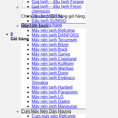
Gas lạnh – dầu lạnh Forane
Gas lạnh – dầu lạnh Freon
chemours
Dầu lạnh TOTAL
Chưa có sản phẩm trong giỏ hàng.
Dầu lạnh SUNISO
Quay trở lại cửa hàng
Máy Nén Lạnh
Máy nén lạnh Refcomp
0
Máy nén lạnh DANFOSS
Giỏ hàng
Máy nén lạnh Tecumseh
Máy nén lạnh Bitzer
Máy nén lạnh Bock
Máy nén lạnh Sanyo
Máy nén lạnh Copeland
Máy nén lạnh Kulthorn
Máy nén lạnh Wanbao
Máy nén lạnh Dorin
Máy nén lạnh Embraco
Slovakia
Máy nén lạnh Hanbell
Máy nén lạnh Panasonic
Máy nén lạnh LG
Máy nén lạnh Daikin
Máy nén lạnh Maneurop
Cụm Máy Nén Dàn Ngưng
Cụm máy nén Refcomp