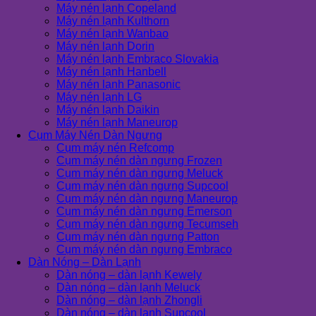
Máy nén lạnh Copeland
Máy nén lạnh Kulthorn
Máy nén lạnh Wanbao
Máy nén lạnh Dorin
Máy nén lạnh Embraco Slovakia
Máy nén lạnh Hanbell
Máy nén lạnh Panasonic
Máy nén lạnh LG
Máy nén lạnh Daikin
Máy nén lạnh Maneurop
Cụm Máy Nén Dàn Ngưng
Cụm máy nén Refcomp
Cụm máy nén dàn ngưng Frozen
Cụm máy nén dàn ngưng Meluck
Cụm máy nén dàn ngưng Supcool
Cụm máy nén dàn ngưng Maneurop
Cụm máy nén dàn ngưng Emerson
Cụm máy nén dàn ngưng Tecumseh
Cụm máy nén dàn ngưng Patton
Cụm máy nén dàn ngưng Embraco
Dàn Nóng – Dàn Lạnh
Dàn nóng – dàn lạnh Kewely
Dàn nóng – dàn lạnh Meluck
Dàn nóng – dàn lạnh Zhongli
Dàn nóng – dàn lạnh Supcool