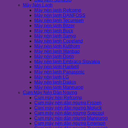
Máy Nén Lạnh
Máy nén lạnh Refcomp
Máy nén lạnh DANFOSS
Máy nén lạnh Tecumseh
Máy nén lạnh Bitzer
Máy nén lạnh Bock
Máy nén lạnh Sanyo
Máy nén lạnh Copeland
Máy nén lạnh Kulthorn
Máy nén lạnh Wanbao
Máy nén lạnh Dorin
Máy nén lạnh Embraco Slovakia
Máy nén lạnh Hanbell
Máy nén lạnh Panasonic
Máy nén lạnh LG
Máy nén lạnh Daikin
Máy nén lạnh Maneurop
Cụm Máy Nén Dàn Ngưng
Cụm máy nén Refcomp
Cụm máy nén dàn ngưng Frozen
Cụm máy nén dàn ngưng Meluck
Cụm máy nén dàn ngưng Supcool
Cụm máy nén dàn ngưng Maneurop
Cụm máy nén dàn ngưng Emerson