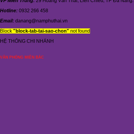
VP Miền Trung:
29 Hoàng Văn Thái, Liên Chiểu, TP Đà Nẵng.
Hotline:
0932 266 458
Email:
danang@namphuthai.vn
Block
"block-tab-tai-sao-chon"
not found
HỆ THỐNG CHI NHÁNH
VĂN PHÒNG MIỀN BẮC