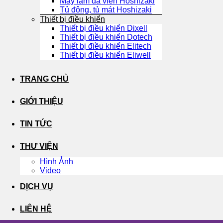
Máy làm đá viên Hoshizaki
Tủ đông, tủ mát Hoshizaki
Thiết bị điều khiển
Thiết bị điều khiển Dixell
Thiết bị điều khiển Dotech
Thiết bị điều khiển Elitech
Thiết bị điều khiển Eliwell
TRANG CHỦ
GIỚI THIỆU
TIN TỨC
THƯ VIỆN
Hình Ảnh
Video
DỊCH VỤ
LIÊN HỆ