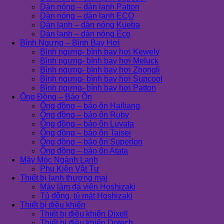
Dàn nóng – dàn lạnh Patton
Dàn nóng – dàn lạnh ECO
Dàn lạnh – dàn nóng Kueba
Dàn lạnh – dàn nóng Eco
Bình Ngưng – Bình Bay Hơi
Bình ngưng- bình bay hơi Kewely
Bình ngưng- bình bay hơi Meluck
Bình ngưng- bình bay hơi Zhongli
Bình ngưng- bình bay hơi Supcool
Bình ngưng- bình bay hơi Patton
Ống Đồng – Bảo Ôn
Ống đồng – bảo ôn Hailiang
Ống đồng – bảo ôn Ruby
Ống đồng – bảo ôn Luvata
Ống đồng – bảo ôn Taisei
Ống đồng – bảo ôn Superlon
Ống đồng – bảo ôn Atata
Máy Móc Ngành Lạnh
Phụ Kiện Vật Tư
Thiết bị lạnh thương mại
Máy làm đá viên Hoshizaki
Tủ đông, tủ mát Hoshizaki
Thiết bị điều khiển
Thiết bị điều khiển Dixell
Thiết bị điều khiển Dotech