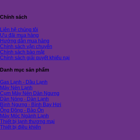
Chính sách
Liên hệ chúng tôi
Ưu đãi mua hàng
Hướng dẫn mua hàng
Chính sách vận chuyển
Chính sách bảo mật
Chính sách giải quyết khiếu nại
Danh mục sản phẩm
Gas Lạnh - Dầu Lạnh
Máy Nén Lạnh
Cụm Máy Nén Dàn Ngưng
Dàn Nóng - Dàn Lạnh
Bình Ngưng - Bình Bay Hơi
Ống Đồng - Bảo Ôn
Máy Móc Ngành Lạnh
Thiết bị lạnh thương mại
Thiết bị điều khiển