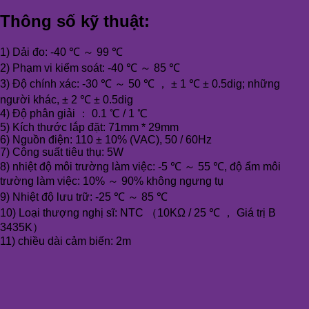
Thông số kỹ thuật:
1) Dải đo: -40 ℃ ～ 99 ℃
2) Phạm vi kiểm soát: -40 ℃ ～ 85 ℃
3) Độ chính xác: -30 ℃ ～ 50 ℃ ， ± 1 ℃ ± 0.5dig; những
người khác, ± 2 ℃ ± 0.5dig
4) Độ phân giải ： 0.1 ℃ / 1 ℃
5) Kích thước lắp đặt: 71mm * 29mm
6) Nguồn điện: 110 ± 10% (VAC), 50 / 60Hz
7) Công suất tiêu thụ: 5W
8) nhiệt độ môi trường làm việc: -5 ℃ ～ 55 ℃, độ ẩm môi
trường làm việc: 10% ～ 90% không ngưng tụ
9) Nhiệt độ lưu trữ: -25 ℃ ～ 85 ℃
10) Loại thượng nghị sĩ: NTC （10KΩ / 25 ℃ ， Giá trị B
3435K）
11) chiều dài cảm biến: 2m