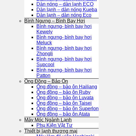
Dàn nóng – dàn lạnh ECO
Dàn lạnh – dàn nóng Kueba
Dàn lạnh – dàn nóng Eco
Bình Ngưng – Bình Bay Hơi
Bình ngưng- bình bay hơi
Kewely
Bình ngưng- bình bay hơi
Meluck
Bình ngưng- bình bay hơi
Zhongli
Bình ngưng- bình bay hơi
Supcool
Bình ngưng- bình bay hơi
Patton
Ống Đồng – Bảo Ôn
Ống đồng – bảo ôn Hailiang
Ống đồng – bảo ôn Ruby
Ống đồng – bảo ôn Luvata
Ống đồng – bảo ôn Taisei
Ống đồng – bảo ôn Superlon
Ống đồng – bảo ôn Atata
Máy Móc Ngành Lạnh
Phụ Kiện Vật Tư
Thiết bị lạnh thương mại