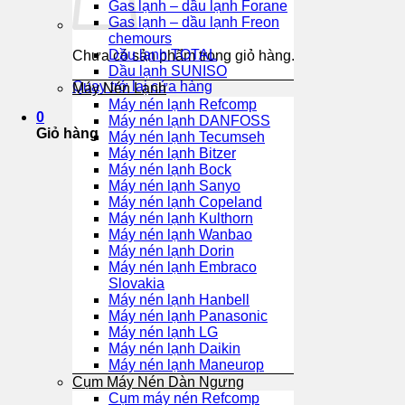
Gas lạnh – dầu lạnh Forane
Gas lạnh – dầu lạnh Freon
chemours
Dầu lạnh TOTAL
Chưa có sản phẩm trong giỏ hàng.
Dầu lạnh SUNISO
Quay trở lại cửa hàng
Máy Nén Lạnh
Máy nén lạnh Refcomp
0
Máy nén lạnh DANFOSS
Giỏ hàng
Máy nén lạnh Tecumseh
Máy nén lạnh Bitzer
Máy nén lạnh Bock
Máy nén lạnh Sanyo
Máy nén lạnh Copeland
Máy nén lạnh Kulthorn
Máy nén lạnh Wanbao
Máy nén lạnh Dorin
Máy nén lạnh Embraco
Slovakia
Máy nén lạnh Hanbell
Máy nén lạnh Panasonic
Máy nén lạnh LG
Máy nén lạnh Daikin
Máy nén lạnh Maneurop
Cụm Máy Nén Dàn Ngưng
Cụm máy nén Refcomp