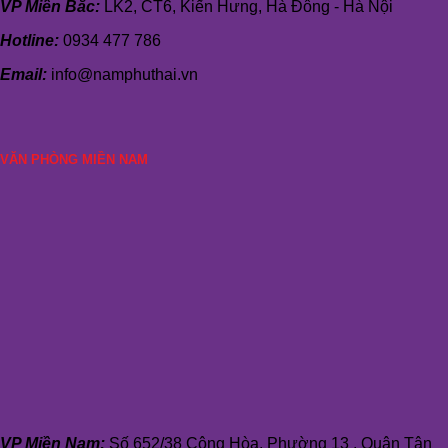
VP Miền Bắc:
LK2, CT6, Kiến Hưng, Hà Đông - Hà Nội
Hotline:
0934 477 786
Email:
info@namphuthai.vn
VĂN PHÒNG MIỀN NAM
VP Miền Nam:
Số 652/38 Cộng Hòa, Phường 13 , Quận Tân