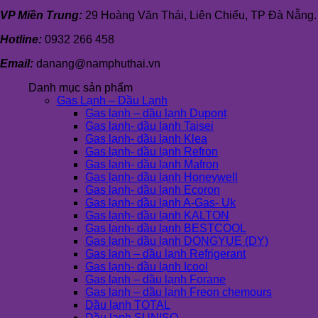
VP Miền Trung:
29 Hoàng Văn Thái, Liên Chiểu, TP Đà Nẵng.
Hotline:
0932 266 458
Email:
danang@namphuthai.vn
Danh mục sản phẩm
Gas Lạnh – Dầu Lạnh
Gas lạnh – dầu lạnh Dupont
Gas lạnh- dầu lạnh Taisei
Gas lạnh- dầu lạnh Klea
Gas lạnh- dầu lạnh Refron
Gas lạnh- dầu lạnh Mafron
Gas lạnh- dầu lạnh Honeywell
Gas lạnh- dầu lạnh Ecoron
Gas lạnh- dầu lạnh A-Gas- Uk
Gas lạnh- dầu lạnh KALTON
Gas lạnh- dầu lạnh BESTCOOL
Gas lạnh- dầu lạnh DONGYUE (DY)
Gas lạnh – dầu lạnh Refrigerant
Gas lạnh- dầu lạnh Icool
Gas lạnh – dầu lạnh Forane
Gas lạnh – dầu lạnh Freon chemours
Dầu lạnh TOTAL
Dầu lạnh SUNISO