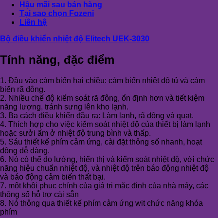
Hậu mãi sau bán hàng
Tại sao chọn Fozeni
Liên hệ
Bộ điều khiển nhiệt độ Elitech UEK-3030
Tính năng, đặc điểm
1. Đầu vào cảm biến hai chiều: cảm biến nhiệt độ tủ và cảm
biến rã đông.
2. Nhiều chế độ kiểm soát rã đông, ổn định hơn và tiết kiệm
năng lượng, tránh sưng lên kho lạnh.
3. Ba cách điều khiển đầu ra: Làm lạnh, rã đông và quạt.
4. Thích hợp cho việc kiểm soát nhiệt độ của thiết bị làm lạnh
hoặc sưởi ấm ở nhiệt độ trung bình và thấp.
5. Sáu thiết kế phím cảm ứng, cài đặt thông số nhanh, hoạt
động dễ dàng.
6. Nó có thể đo lường, hiển thị và kiểm soát nhiệt độ, với chức
năng hiệu chuẩn nhiệt độ, và nhiệt độ trên báo động nhiệt độ
và báo động cảm biến thất bại.
7. một khôi phục chính của giá trị mặc định của nhà máy, các
thông số hỗ trợ cài sẵn
8. Nó thông qua thiết kế phím cảm ứng wit chức năng khóa
phím