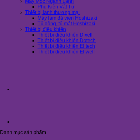
Máy Móc Ngành Lạnh
Phụ Kiện Vật Tư
Thiết bị lạnh thương mại
Máy làm đá viên Hoshizaki
Tủ đông, tủ mát Hoshizaki
Thiết bị điều khiển
Thiết bị điều khiển Dixell
Thiết bị điều khiển Dotech
Thiết bị điều khiển Elitech
Thiết bị điều khiển Eliwell
Danh mục sản phẩm