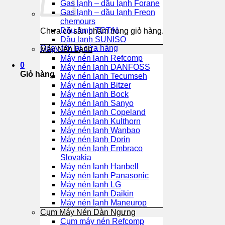
Gas lạnh – dầu lạnh Forane
Gas lạnh – dầu lạnh Freon
chemours
Dầu lạnh TOTAL
Chưa có sản phẩm trong giỏ hàng.
Dầu lạnh SUNISO
Quay trở lại cửa hàng
Máy Nén Lạnh
Máy nén lạnh Refcomp
0
Máy nén lạnh DANFOSS
Giỏ hàng
Máy nén lạnh Tecumseh
Máy nén lạnh Bitzer
Máy nén lạnh Bock
Máy nén lạnh Sanyo
Máy nén lạnh Copeland
Máy nén lạnh Kulthorn
Máy nén lạnh Wanbao
Máy nén lạnh Dorin
Máy nén lạnh Embraco
Slovakia
Máy nén lạnh Hanbell
Máy nén lạnh Panasonic
Máy nén lạnh LG
Máy nén lạnh Daikin
Máy nén lạnh Maneurop
Cụm Máy Nén Dàn Ngưng
Cụm máy nén Refcomp