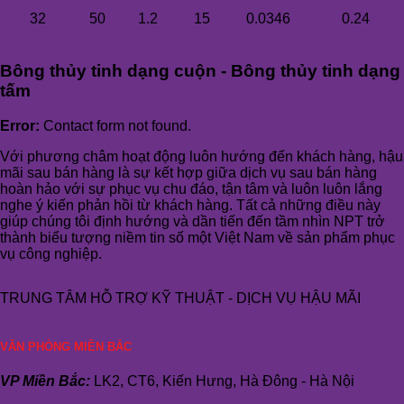
32
50
1.2
15
0.0346
0.24
Bông thủy tinh dạng cuộn - Bông thủy tinh dạng
tấm
Error:
Contact form not found.
Với phương châm hoạt động luôn hướng đến khách hàng, hậu
mãi sau bán hàng là sự kết hợp giữa dịch vụ sau bán hàng
hoàn hảo với sự phục vụ chu đáo, tận tâm và luôn luôn lắng
nghe ý kiến phản hồi từ khách hàng. Tất cả những điều này
giúp chúng tôi định hướng và dần tiến đến tầm nhìn NPT trở
thành biểu tượng niềm tin số một Việt Nam về sản phẩm phục
vụ công nghiệp.
TRUNG TÂM HỖ TRỢ KỸ THUẬT - DỊCH VỤ HẬU MÃI
VĂN PHÒNG MIỀN BẮC
VP Miền Bắc:
LK2, CT6, Kiến Hưng, Hà Đông - Hà Nội