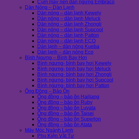
Cụm máy nén dàn ngưng Embraco
Dàn Nóng – Dàn Lạnh
Dàn nóng – dàn lạnh Kewely
Dàn nóng – dàn lạnh Meluck
Dàn nóng – dàn lạnh Zhongli
Dàn nóng – dàn lạnh Supcool
Dàn nóng – dàn lạnh Patton
Dàn nóng – dàn lạnh ECO
Dàn lạnh – dàn nóng Kueba
Dàn lạnh – dàn nóng Eco
Bình Ngưng – Bình Bay Hơi
Bình ngưng- bình bay hơi Kewely
Bình ngưng- bình bay hơi Meluck
Bình ngưng- bình bay hơi Zhongli
Bình ngưng- bình bay hơi Supcool
Bình ngưng- bình bay hơi Patton
Ống Đồng – Bảo Ôn
Ống đồng – bảo ôn Hailiang
Ống đồng – bảo ôn Ruby
Ống đồng – bảo ôn Luvata
Ống đồng – bảo ôn Taisei
Ống đồng – bảo ôn Superlon
Ống đồng – bảo ôn Atata
Máy Móc Ngành Lạnh
Phụ Kiện Vật Tư