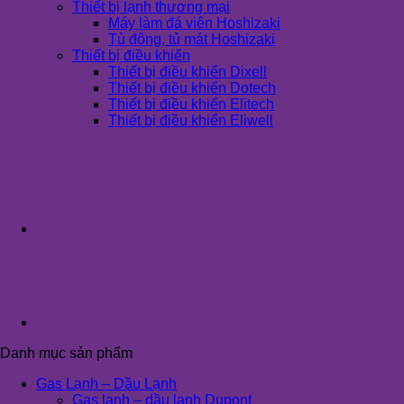
Thiết bị lạnh thương mại
Máy làm đá viên Hoshizaki
Tủ đông, tủ mát Hoshizaki
Thiết bị điều khiển
Thiết bị điều khiển Dixell
Thiết bị điều khiển Dotech
Thiết bị điều khiển Elitech
Thiết bị điều khiển Eliwell
Danh mục sản phẩm
Gas Lạnh – Dầu Lạnh
Gas lạnh – dầu lạnh Dupont