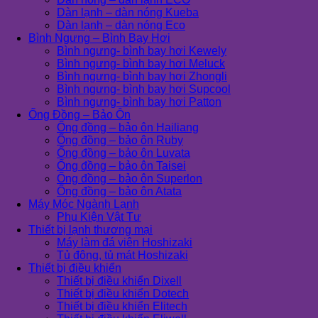
Dàn lạnh – dàn nóng Kueba
Dàn lạnh – dàn nóng Eco
Bình Ngưng – Bình Bay Hơi
Bình ngưng- bình bay hơi Kewely
Bình ngưng- bình bay hơi Meluck
Bình ngưng- bình bay hơi Zhongli
Bình ngưng- bình bay hơi Supcool
Bình ngưng- bình bay hơi Patton
Ống Đồng – Bảo Ôn
Ống đồng – bảo ôn Hailiang
Ống đồng – bảo ôn Ruby
Ống đồng – bảo ôn Luvata
Ống đồng – bảo ôn Taisei
Ống đồng – bảo ôn Superlon
Ống đồng – bảo ôn Atata
Máy Móc Ngành Lạnh
Phụ Kiện Vật Tư
Thiết bị lạnh thương mại
Máy làm đá viên Hoshizaki
Tủ đông, tủ mát Hoshizaki
Thiết bị điều khiển
Thiết bị điều khiển Dixell
Thiết bị điều khiển Dotech
Thiết bị điều khiển Elitech