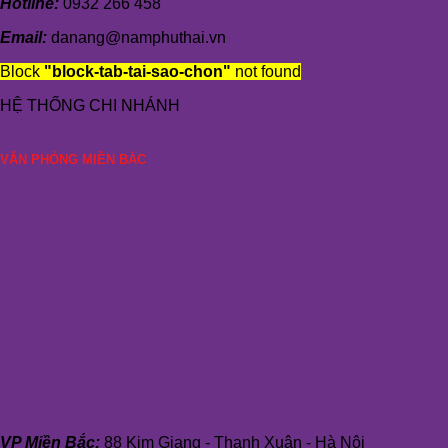
Hotline:
0932 266 458
Email:
danang@namphuthai.vn
Block
"block-tab-tai-sao-chon"
not found
HỆ THỐNG CHI NHÁNH
VĂN PHÒNG MIỀN BẮC
VP Miền Bắc:
88 Kim Giang - Thanh Xuân - Hà Nội