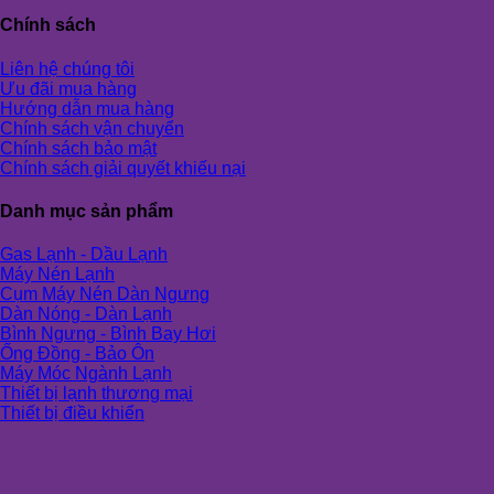
Chính sách
Liên hệ chúng tôi
Ưu đãi mua hàng
Hướng dẫn mua hàng
Chính sách vận chuyển
Chính sách bảo mật
Chính sách giải quyết khiếu nại
Danh mục sản phẩm
Gas Lạnh - Dầu Lạnh
Máy Nén Lạnh
Cụm Máy Nén Dàn Ngưng
Dàn Nóng - Dàn Lạnh
Bình Ngưng - Bình Bay Hơi
Ống Đồng - Bảo Ôn
Máy Móc Ngành Lạnh
Thiết bị lạnh thương mại
Thiết bị điều khiển