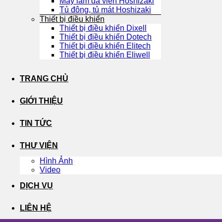
Máy làm đá viên Hoshizaki
Tủ đông, tủ mát Hoshizaki
Thiết bị điều khiển
Thiết bị điều khiển Dixell
Thiết bị điều khiển Dotech
Thiết bị điều khiển Elitech
Thiết bị điều khiển Eliwell
TRANG CHỦ
GIỚI THIỆU
TIN TỨC
THƯ VIỆN
Hình Ảnh
Video
DỊCH VỤ
LIÊN HỆ