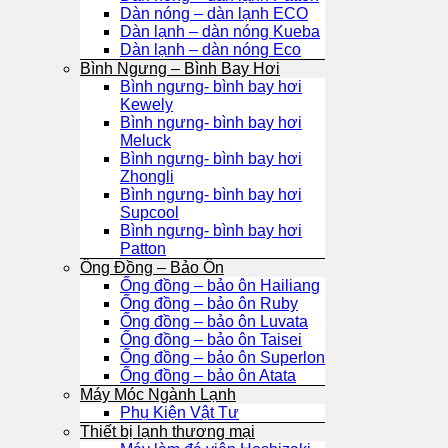
Dàn nóng – dàn lạnh ECO
Dàn lạnh – dàn nóng Kueba
Dàn lạnh – dàn nóng Eco
Bình Ngưng – Bình Bay Hơi
Bình ngưng- bình bay hơi
Kewely
Bình ngưng- bình bay hơi
Meluck
Bình ngưng- bình bay hơi
Zhongli
Bình ngưng- bình bay hơi
Supcool
Bình ngưng- bình bay hơi
Patton
Ống Đồng – Bảo Ôn
Ống đồng – bảo ôn Hailiang
Ống đồng – bảo ôn Ruby
Ống đồng – bảo ôn Luvata
Ống đồng – bảo ôn Taisei
Ống đồng – bảo ôn Superlon
Ống đồng – bảo ôn Atata
Máy Móc Ngành Lạnh
Phụ Kiện Vật Tư
Thiết bị lạnh thương mại