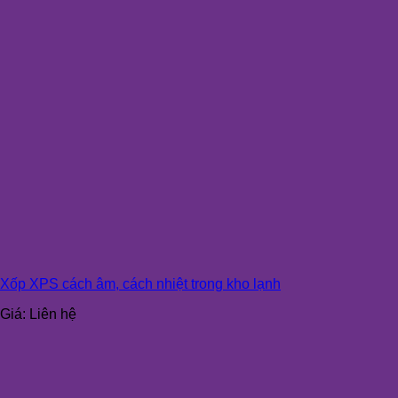
Xốp XPS cách âm, cách nhiệt trong kho lạnh
Giá:
Liên hệ