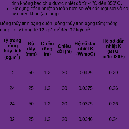
o
o
tinh không bạc chịu được nhiệt độ từ -4
C đến 350
C.
Sử dụng cách nhiệt an toàn hơn so với các loại sợi vô cơ
tự nhiên khác (amiăng).
Bông thủy tinh dạng cuộn (bông thủy tinh dạng tấm) thông
3
3
dụng có tỷ trọng từ 12 kg/cm
đến 32 kg/cm
.
Tỷ trọng
Hệ số dẫn
Độ
Chiều
Hệ số dẫn
bông
Chiều
nhiệt K
dày
rộng
nhiệt K
thủy tinh
dài (m)
(BTU-
(mm)
(m)
(W/moC)
3
in/hrft20F)
(kg/m
)
12
50
1.2
30
0.0425
0.29
24
25
1.2
30
0.0375
0.26
24
50
1.2
20
0.0375
0.26
32
25
1.2
20
0.0346
0.24