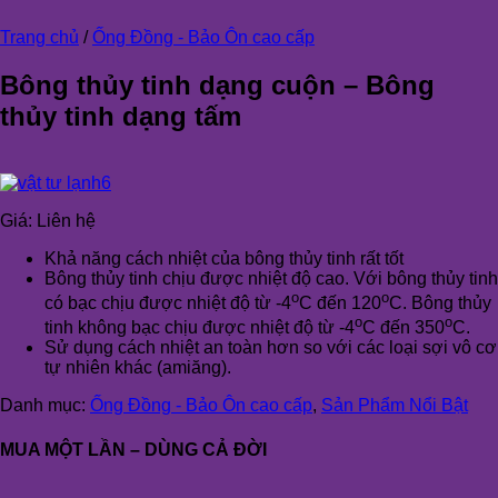
Trang chủ
/
Ống Đồng - Bảo Ôn cao cấp
Bông thủy tinh dạng cuộn – Bông
thủy tinh dạng tấm
Giá:
Liên hệ
Khả năng cách nhiệt của bông thủy tinh rất tốt
Bông thủy tinh chịu được nhiệt độ cao. Với bông thủy tinh
o
o
có bạc chịu được nhiệt độ từ -4
C đến 120
C. Bông thủy
o
o
tinh không bạc chịu được nhiệt độ từ -4
C đến 350
C.
Sử dụng cách nhiệt an toàn hơn so với các loại sợi vô cơ
tự nhiên khác (amiăng).
Danh mục:
Ống Đồng - Bảo Ôn cao cấp
,
Sản Phẩm Nổi Bật
MUA MỘT LẦN – DÙNG CẢ ĐỜI