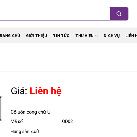
RANG CHỦ
GIỚI THIỆU
TIN TỨC
THƯ VIỆN
DỊCH VỤ
LIÊN 
Giá:
Liên hệ
Cổ uốn cong chữ U
Mã số
:
OD02
Hãng sản xuất
: