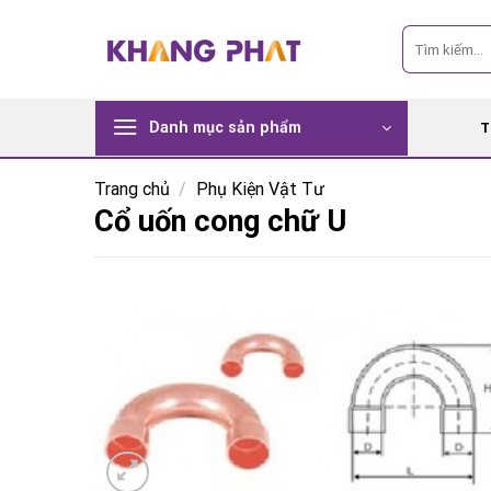
Skip
Tìm
to
kiếm:
content
Danh mục sản phẩm
T
Trang chủ
/
Phụ Kiện Vật Tư
Cổ uốn cong chữ U