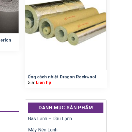
erlon
Ống cách nhiệt Dragon Rockwool
Xả vuôn
Giá:
Liên hệ
Giá:
Liê
DANH MỤC SẢN PHẨM
Gas Lạnh – Dầu Lạnh
Máy Nén Lạnh