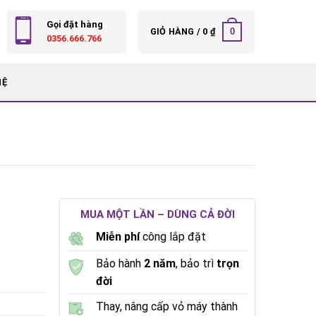
Gọi đặt hàng
0
GIỎ HÀNG /
0
₫
0356.666.766
HỆ
MUA MỘT LẦN – DÙNG CẢ ĐỜI
Miễn phí
công lắp đặt
Bảo hành
2 năm
, bảo trì
trọn
đời
Thay, nâng cấp vỏ máy thành