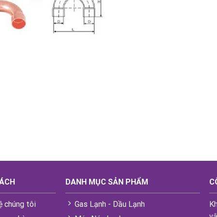
SÁCH
DANH MỤC SẢN PHẨM
C
ệ chúng tôi
Gas Lạnh - Dầu Lạnh
Kh
vậ