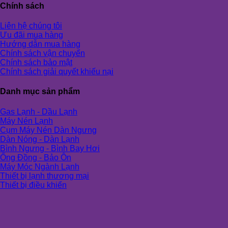
Chính sách
Liên hệ chúng tôi
Ưu đãi mua hàng
Hướng dẫn mua hàng
Chính sách vận chuyển
Chính sách bảo mật
Chính sách giải quyết khiếu nại
Danh mục sản phẩm
Gas Lạnh - Dầu Lạnh
Máy Nén Lạnh
Cụm Máy Nén Dàn Ngưng
Dàn Nóng - Dàn Lạnh
Bình Ngưng - Bình Bay Hơi
Ống Đồng - Bảo Ôn
Máy Móc Ngành Lạnh
Thiết bị lạnh thương mại
Thiết bị điều khiển