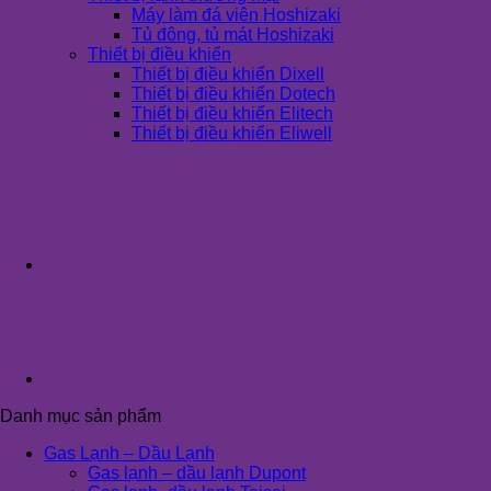
Máy làm đá viên Hoshizaki
Tủ đông, tủ mát Hoshizaki
Thiết bị điều khiển
Thiết bị điều khiển Dixell
Thiết bị điều khiển Dotech
Thiết bị điều khiển Elitech
Thiết bị điều khiển Eliwell
Danh mục sản phẩm
Gas Lạnh – Dầu Lạnh
Gas lạnh – dầu lạnh Dupont