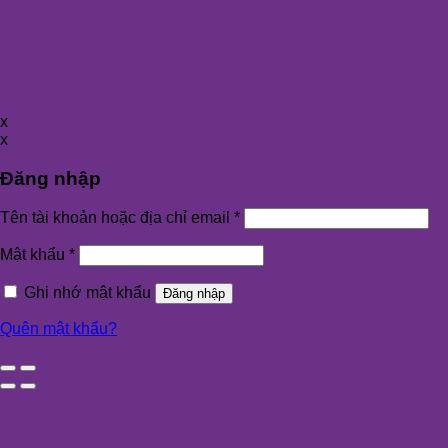
x
x
Đăng nhập
Tên tài khoản hoặc địa chỉ email
*
Mật khẩu
*
Ghi nhớ mật khẩu
Đăng nhập
Quên mật khẩu?