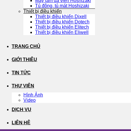
Máy làm đá viên Hoshizaki
Tủ đông, tủ mát Hoshizaki
Thiết bị điều khiển
Thiết bị điều khiển Dixell
Thiết bị điều khiển Dotech
Thiết bị điều khiển Elitech
Thiết bị điều khiển Eliwell
TRANG CHỦ
GIỚI THIỆU
TIN TỨC
THƯ VIỆN
Hình Ảnh
Video
DỊCH VỤ
LIÊN HỆ