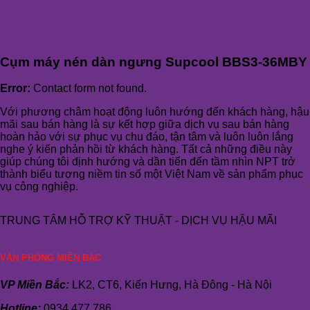
Cụm máy nén dàn ngưng Supcool BBS3-36MBY
Error:
Contact form not found.
Với phương châm hoạt động luôn hướng đến khách hàng, hậu
mãi sau bán hàng là sự kết hợp giữa dịch vụ sau bán hàng
hoàn hảo với sự phục vụ chu đáo, tận tâm và luôn luôn lắng
nghe ý kiến phản hồi từ khách hàng. Tất cả những điều này
giúp chúng tôi định hướng và dần tiến đến tầm nhìn NPT trở
thành biểu tượng niềm tin số một Việt Nam về sản phẩm phục
vụ công nghiệp.
TRUNG TÂM HỖ TRỢ KỸ THUẬT - DỊCH VỤ HẬU MÃI
VĂN PHÒNG MIỀN BẮC
VP Miền Bắc:
LK2, CT6, Kiến Hưng, Hà Đông - Hà Nội
Hotline:
0934 477 786