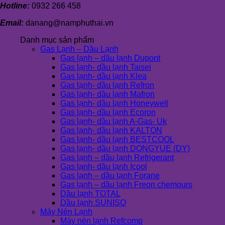
Hotline:
0932 266 458
Email:
danang@namphuthai.vn
Danh mục sản phẩm
Gas Lạnh – Dầu Lạnh
Gas lạnh – dầu lạnh Dupont
Gas lạnh- dầu lạnh Taisei
Gas lạnh- dầu lạnh Klea
Gas lạnh- dầu lạnh Refron
Gas lạnh- dầu lạnh Mafron
Gas lạnh- dầu lạnh Honeywell
Gas lạnh- dầu lạnh Ecoron
Gas lạnh- dầu lạnh A-Gas- Uk
Gas lạnh- dầu lạnh KALTON
Gas lạnh- dầu lạnh BESTCOOL
Gas lạnh- dầu lạnh DONGYUE (DY)
Gas lạnh – dầu lạnh Refrigerant
Gas lạnh- dầu lạnh Icool
Gas lạnh – dầu lạnh Forane
Gas lạnh – dầu lạnh Freon chemours
Dầu lạnh TOTAL
Dầu lạnh SUNISO
Máy Nén Lạnh
Máy nén lạnh Refcomp