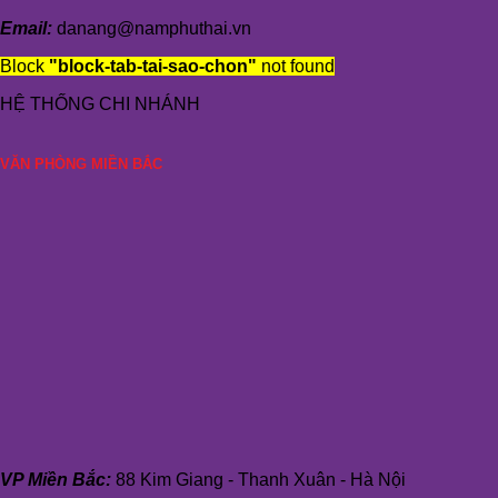
Email:
danang@namphuthai.vn
Block
"block-tab-tai-sao-chon"
not found
HỆ THỐNG CHI NHÁNH
VĂN PHÒNG MIỀN BẮC
VP Miền Bắc:
88 Kim Giang - Thanh Xuân - Hà Nội