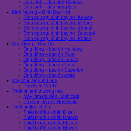
Dàn lạnh – dàn nóng Kueba
Dàn lạnh – dàn nóng Eco
Bình Ngưng – Bình Bay Hơi
Bình ngưng- bình bay hơi Kewely
Bình ngưng- bình bay hơi Meluck
Bình ngưng- bình bay hơi Zhongli
Bình ngưng- bình bay hơi Supcool
Bình ngưng- bình bay hơi Patton
Ống Đồng – Bảo Ôn
Ống đồng – bảo ôn Hailiang
Ống đồng – bảo ôn Ruby
Ống đồng – bảo ôn Luvata
Ống đồng – bảo ôn Taisei
Ống đồng – bảo ôn Superlon
Ống đồng – bảo ôn Atata
Máy Móc Ngành Lạnh
Phụ Kiện Vật Tư
Thiết bị lạnh thương mại
Máy làm đá viên Hoshizaki
Tủ đông, tủ mát Hoshizaki
Thiết bị điều khiển
Thiết bị điều khiển Dixell
Thiết bị điều khiển Dotech
Thiết bị điều khiển Elitech
Thiết bị điều khiển Eliwell