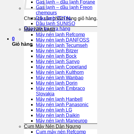
Gas lạnh – dầu lạnh Forane
Gas lạnh – dầu lạnh Freon
chemours
Dầu lạnh TOTAL
Chưa có sản phẩm trong giỏ hàng.
Dầu lạnh SUNISO
Quay trở lại cửa hàng
Máy Nén Lạnh
Máy nén lạnh Refcomp
0
Máy nén lạnh DANFOSS
Giỏ hàng
Máy nén lạnh Tecumseh
Máy nén lạnh Bitzer
Máy nén lạnh Bock
Máy nén lạnh Sanyo
Máy nén lạnh Copeland
Máy nén lạnh Kulthorn
Máy nén lạnh Wanbao
Máy nén lạnh Dorin
Máy nén lạnh Embraco
Slovakia
Máy nén lạnh Hanbell
Máy nén lạnh Panasonic
Máy nén lạnh LG
Máy nén lạnh Daikin
Máy nén lạnh Maneurop
Cụm Máy Nén Dàn Ngưng
Cụm máy nén Refcomp