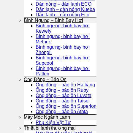
Dàn nóng – dàn lạnh ECO
Dàn lạnh – dàn nóng Kueba
Dàn lạnh – dàn nóng Eco
Bình Ngưng – Bình Bay Hơi
Bình ngưng- bình bay hơi
Kewely
Bình ngưng- bình bay hơi
Meluck
Bình ngưng- bình bay hơi
Zhongli
Bình ngưng- bình bay hơi
Supcool
Bình ngưng- bình bay hơi
Patton
Ống Đồng – Bảo Ôn
Ống đồng – bảo ôn Hailiang
Ống đồng – bảo ôn Ruby
Ống đồng – bảo ôn Luvata
Ống đồng – bảo ôn Taisei
Ống đồng – bảo ôn Superlon
Ống đồng – bảo ôn Atata
Máy Móc Ngành Lạnh
Phụ Kiện Vật Tư
Thiết bị lạnh thương mại