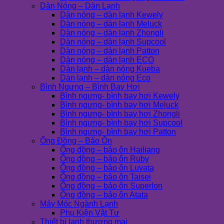
Dàn Nóng – Dàn Lạnh
Dàn nóng – dàn lạnh Kewely
Dàn nóng – dàn lạnh Meluck
Dàn nóng – dàn lạnh Zhongli
Dàn nóng – dàn lạnh Supcool
Dàn nóng – dàn lạnh Patton
Dàn nóng – dàn lạnh ECO
Dàn lạnh – dàn nóng Kueba
Dàn lạnh – dàn nóng Eco
Bình Ngưng – Bình Bay Hơi
Bình ngưng- bình bay hơi Kewely
Bình ngưng- bình bay hơi Meluck
Bình ngưng- bình bay hơi Zhongli
Bình ngưng- bình bay hơi Supcool
Bình ngưng- bình bay hơi Patton
Ống Đồng – Bảo Ôn
Ống đồng – bảo ôn Hailiang
Ống đồng – bảo ôn Ruby
Ống đồng – bảo ôn Luvata
Ống đồng – bảo ôn Taisei
Ống đồng – bảo ôn Superlon
Ống đồng – bảo ôn Atata
Máy Móc Ngành Lạnh
Phụ Kiện Vật Tư
Thiết bị lạnh thương mại