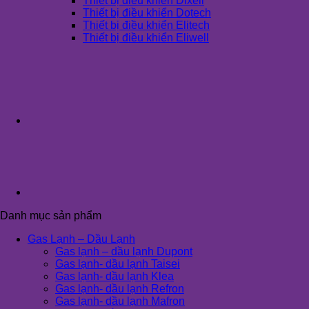
Thiết bị điều khiển Dixell
Thiết bị điều khiển Dotech
Thiết bị điều khiển Elitech
Thiết bị điều khiển Eliwell
Danh mục sản phẩm
Gas Lạnh – Dầu Lạnh
Gas lạnh – dầu lạnh Dupont
Gas lạnh- dầu lạnh Taisei
Gas lạnh- dầu lạnh Klea
Gas lạnh- dầu lạnh Refron
Gas lạnh- dầu lạnh Mafron