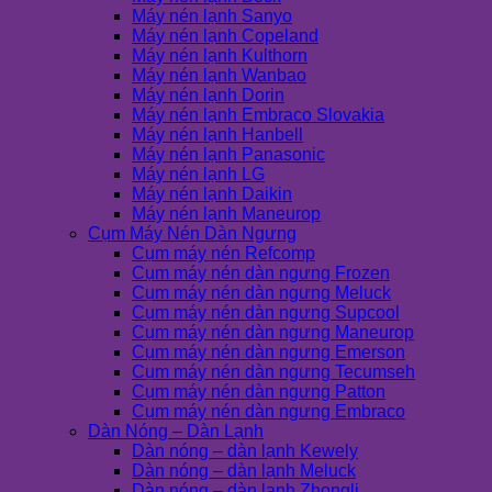
Máy nén lạnh Sanyo
Máy nén lạnh Copeland
Máy nén lạnh Kulthorn
Máy nén lạnh Wanbao
Máy nén lạnh Dorin
Máy nén lạnh Embraco Slovakia
Máy nén lạnh Hanbell
Máy nén lạnh Panasonic
Máy nén lạnh LG
Máy nén lạnh Daikin
Máy nén lạnh Maneurop
Cụm Máy Nén Dàn Ngưng
Cụm máy nén Refcomp
Cụm máy nén dàn ngưng Frozen
Cụm máy nén dàn ngưng Meluck
Cụm máy nén dàn ngưng Supcool
Cụm máy nén dàn ngưng Maneurop
Cụm máy nén dàn ngưng Emerson
Cụm máy nén dàn ngưng Tecumseh
Cụm máy nén dàn ngưng Patton
Cụm máy nén dàn ngưng Embraco
Dàn Nóng – Dàn Lạnh
Dàn nóng – dàn lạnh Kewely
Dàn nóng – dàn lạnh Meluck
Dàn nóng – dàn lạnh Zhongli