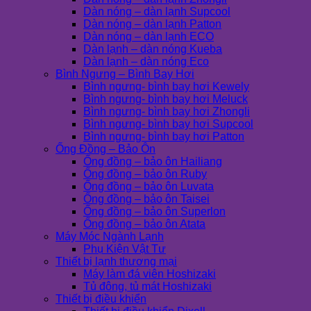
Dàn nóng – dàn lạnh Supcool
Dàn nóng – dàn lạnh Patton
Dàn nóng – dàn lạnh ECO
Dàn lạnh – dàn nóng Kueba
Dàn lạnh – dàn nóng Eco
Bình Ngưng – Bình Bay Hơi
Bình ngưng- bình bay hơi Kewely
Bình ngưng- bình bay hơi Meluck
Bình ngưng- bình bay hơi Zhongli
Bình ngưng- bình bay hơi Supcool
Bình ngưng- bình bay hơi Patton
Ống Đồng – Bảo Ôn
Ống đồng – bảo ôn Hailiang
Ống đồng – bảo ôn Ruby
Ống đồng – bảo ôn Luvata
Ống đồng – bảo ôn Taisei
Ống đồng – bảo ôn Superlon
Ống đồng – bảo ôn Atata
Máy Móc Ngành Lạnh
Phụ Kiện Vật Tư
Thiết bị lạnh thương mại
Máy làm đá viên Hoshizaki
Tủ đông, tủ mát Hoshizaki
Thiết bị điều khiển