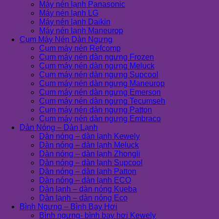
Máy nén lạnh Panasonic
Máy nén lạnh LG
Máy nén lạnh Daikin
Máy nén lạnh Maneurop
Cụm Máy Nén Dàn Ngưng
Cụm máy nén Refcomp
Cụm máy nén dàn ngưng Frozen
Cụm máy nén dàn ngưng Meluck
Cụm máy nén dàn ngưng Supcool
Cụm máy nén dàn ngưng Maneurop
Cụm máy nén dàn ngưng Emerson
Cụm máy nén dàn ngưng Tecumseh
Cụm máy nén dàn ngưng Patton
Cụm máy nén dàn ngưng Embraco
Dàn Nóng – Dàn Lạnh
Dàn nóng – dàn lạnh Kewely
Dàn nóng – dàn lạnh Meluck
Dàn nóng – dàn lạnh Zhongli
Dàn nóng – dàn lạnh Supcool
Dàn nóng – dàn lạnh Patton
Dàn nóng – dàn lạnh ECO
Dàn lạnh – dàn nóng Kueba
Dàn lạnh – dàn nóng Eco
Bình Ngưng – Bình Bay Hơi
Bình ngưng- bình bay hơi Kewely