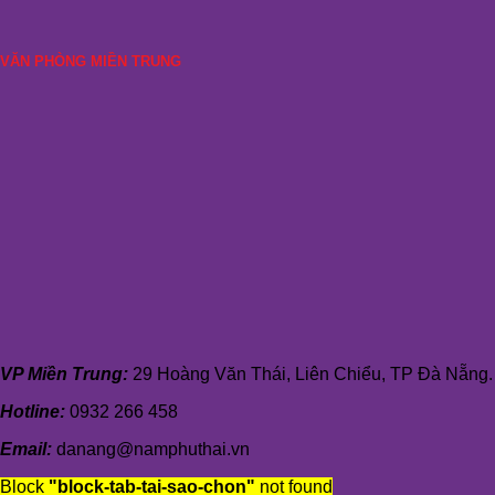
VĂN PHÒNG MIỀN TRUNG
VP Miền Trung:
29 Hoàng Văn Thái, Liên Chiểu, TP Đà Nẵng.
Hotline:
0932 266 458
Email:
danang@namphuthai.vn
Block
"block-tab-tai-sao-chon"
not found