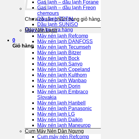
Gas lạnh – dầu lạnh Forane
Gas lạnh – dầu lạnh Freon
chemours
Dầu lạnh TOTAL
Chưa có sản phẩm trong giỏ hàng.
Dầu lạnh SUNISO
Quay trở lại cửa hàng
Máy Nén Lạnh
Máy nén lạnh Refcomp
0
Máy nén lạnh DANFOSS
Giỏ hàng
Máy nén lạnh Tecumseh
Máy nén lạnh Bitzer
Máy nén lạnh Bock
Máy nén lạnh Sanyo
Máy nén lạnh Copeland
Máy nén lạnh Kulthorn
Máy nén lạnh Wanbao
Máy nén lạnh Dorin
Máy nén lạnh Embraco
Slovakia
Máy nén lạnh Hanbell
Máy nén lạnh Panasonic
Máy nén lạnh LG
Máy nén lạnh Daikin
Máy nén lạnh Maneurop
Cụm Máy Nén Dàn Ngưng
Cụm máy nén Refcomp