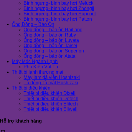
Bình ngưng- bình bay hơi Meluck
Bình ngưng- bình bay hơi Zhongli
Bình ngưng- bình bay hơi Supcool
Bình ngưng- bình bay hơi Patton
Ống Đồng – Bảo Ôn
Ống đồng – bảo ôn Hailiang
Ống đồng – bảo ôn Ruby
Ống đồng – bảo ôn Luvata
Ống đồng – bảo ôn Taisei
Ống đồng – bảo ôn Superlon
Ống đồng – bảo ôn Atata
Máy Móc Ngành Lạnh
Phụ Kiện Vật Tư
Thiết bị lạnh thương mại
Máy làm đá viên Hoshizaki
Tủ đông, tủ mát Hoshizaki
Thiết bị điều khiển
Thiết bị điều khiển Dixell
Thiết bị điều khiển Dotech
Thiết bị điều khiển Elitech
Thiết bị điều khiển Eliwell
Hỗ trợ khách hàng