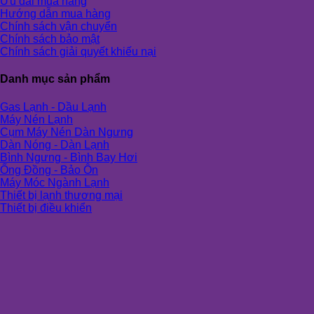
Ưu đãi mua hàng
Hướng dẫn mua hàng
Chính sách vận chuyển
Chính sách bảo mật
Chính sách giải quyết khiếu nại
Danh mục sản phẩm
Gas Lạnh - Dầu Lạnh
Máy Nén Lạnh
Cụm Máy Nén Dàn Ngưng
Dàn Nóng - Dàn Lạnh
Bình Ngưng - Bình Bay Hơi
Ống Đồng - Bảo Ôn
Máy Móc Ngành Lạnh
Thiết bị lạnh thương mại
Thiết bị điều khiển