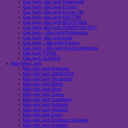
Gas lạnh- dầu lạnh Honeywell
Gas lạnh- dầu lạnh Ecoron
Gas lạnh- dầu lạnh A-Gas- Uk
Gas lạnh- dầu lạnh KALTON
Gas lạnh- dầu lạnh BESTCOOL
Gas lạnh- dầu lạnh DONGYUE (DY)
Gas lạnh – dầu lạnh Refrigerant
Gas lạnh- dầu lạnh Icool
Gas lạnh – dầu lạnh Forane
Gas lạnh – dầu lạnh Freon chemours
Dầu lạnh TOTAL
Dầu lạnh SUNISO
Máy Nén Lạnh
Máy nén lạnh Refcomp
Máy nén lạnh DANFOSS
Máy nén lạnh Tecumseh
Máy nén lạnh Bitzer
Máy nén lạnh Bock
Máy nén lạnh Sanyo
Máy nén lạnh Copeland
Máy nén lạnh Kulthorn
Máy nén lạnh Wanbao
Máy nén lạnh Dorin
Máy nén lạnh Embraco Slovakia
Máy nén lạnh Hanbell