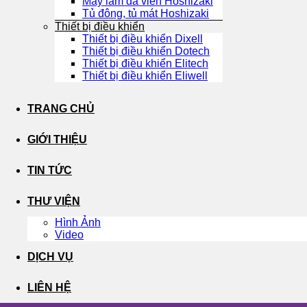
Máy làm đá viên Hoshizaki
Tủ đông, tủ mát Hoshizaki
Thiết bị điều khiển
Thiết bị điều khiển Dixell
Thiết bị điều khiển Dotech
Thiết bị điều khiển Elitech
Thiết bị điều khiển Eliwell
TRANG CHỦ
GIỚI THIỆU
TIN TỨC
THƯ VIỆN
Hình Ảnh
Video
DỊCH VỤ
LIÊN HỆ