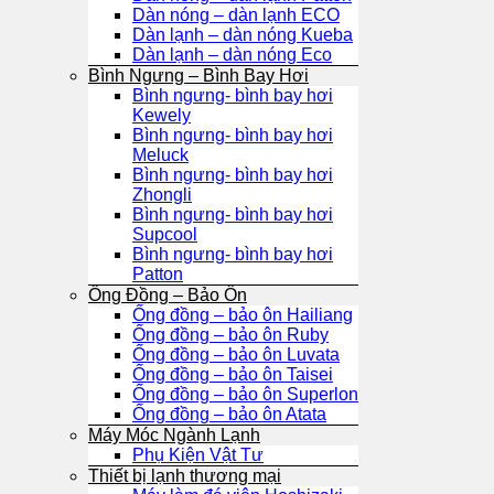
Dàn nóng – dàn lạnh ECO
Dàn lạnh – dàn nóng Kueba
Dàn lạnh – dàn nóng Eco
Bình Ngưng – Bình Bay Hơi
Bình ngưng- bình bay hơi
Kewely
Bình ngưng- bình bay hơi
Meluck
Bình ngưng- bình bay hơi
Zhongli
Bình ngưng- bình bay hơi
Supcool
Bình ngưng- bình bay hơi
Patton
Ống Đồng – Bảo Ôn
Ống đồng – bảo ôn Hailiang
Ống đồng – bảo ôn Ruby
Ống đồng – bảo ôn Luvata
Ống đồng – bảo ôn Taisei
Ống đồng – bảo ôn Superlon
Ống đồng – bảo ôn Atata
Máy Móc Ngành Lạnh
Phụ Kiện Vật Tư
Thiết bị lạnh thương mại