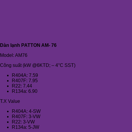
Dàn lạnh PATTON AM- 76
Model: AM76
Công suất (kW @6KTD; – 4°C SST)
R404A: 7.59
R407F: 7.95
R22: 7.44
R134a: 6.90
T.X Value
R404A: 4-SW
R407F: 3-VW
R22: 3-VW
R134a: 5-JW