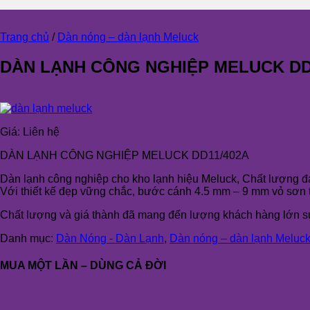
Trang chủ
/
Dàn nóng – dàn lạnh Meluck
DÀN LẠNH CÔNG NGHIỆP MELUCK DD
Giá:
Liên hệ
DÀN LẠNH CÔNG NGHIỆP MELUCK DD11/402A
Dàn lạnh công nghiệp cho kho lạnh hiệu Meluck, Chất lượng 
Với thiết kế đẹp vững chắc, bước cánh 4.5 mm – 9 mm vỏ sơn t
Chất lượng và giá thành đã mang đến lượng khách hàng lớn sử
Danh mục:
Dàn Nóng - Dàn Lạnh
,
Dàn nóng – dàn lạnh Meluc
MUA MỘT LẦN – DÙNG CẢ ĐỜI