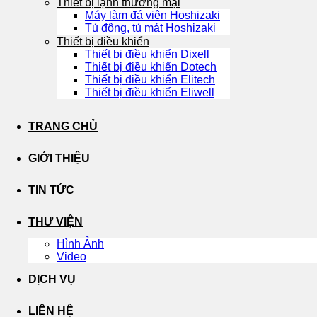
Thiết bị lạnh thương mại
Máy làm đá viên Hoshizaki
Tủ đông, tủ mát Hoshizaki
Thiết bị điều khiển
Thiết bị điều khiển Dixell
Thiết bị điều khiển Dotech
Thiết bị điều khiển Elitech
Thiết bị điều khiển Eliwell
TRANG CHỦ
GIỚI THIỆU
TIN TỨC
THƯ VIỆN
Hình Ảnh
Video
DỊCH VỤ
LIÊN HỆ