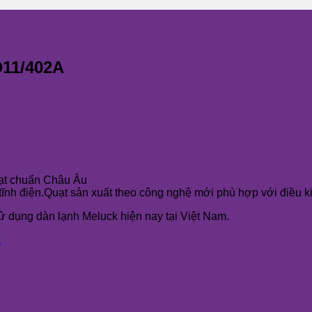
11/402A
đạt chuẩn Châu Âu
ĩnh điện.Quạt sản xuất theo công nghệ mới phù hợp với điều ki
 dụng dàn lạnh Meluck hiện nay tại Việt Nam.
k