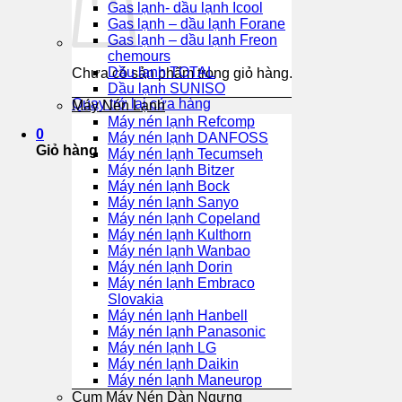
Gas lạnh- dầu lạnh Icool
Gas lạnh – dầu lạnh Forane
Gas lạnh – dầu lạnh Freon
chemours
Dầu lạnh TOTAL
Chưa có sản phẩm trong giỏ hàng.
Dầu lạnh SUNISO
Quay trở lại cửa hàng
Máy Nén Lạnh
Máy nén lạnh Refcomp
0
Máy nén lạnh DANFOSS
Giỏ hàng
Máy nén lạnh Tecumseh
Máy nén lạnh Bitzer
Máy nén lạnh Bock
Máy nén lạnh Sanyo
Máy nén lạnh Copeland
Máy nén lạnh Kulthorn
Máy nén lạnh Wanbao
Máy nén lạnh Dorin
Máy nén lạnh Embraco
Slovakia
Máy nén lạnh Hanbell
Máy nén lạnh Panasonic
Máy nén lạnh LG
Máy nén lạnh Daikin
Máy nén lạnh Maneurop
Cụm Máy Nén Dàn Ngưng