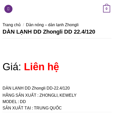
Skip
0
to
content
Trang chủ
/
Dàn nóng – dàn lạnh Zhongli
DÀN LẠNH DD Zhongli DD 22.4/120
Giá:
Liên hệ
DÀN LẠNH DD Zhongli DD-22.4/120
HÃNG SẢN XUẤT : ZHONGLI, KEWELY
MODEL : DD
SẢN XUẤT TẠI : TRUNG QUỐC