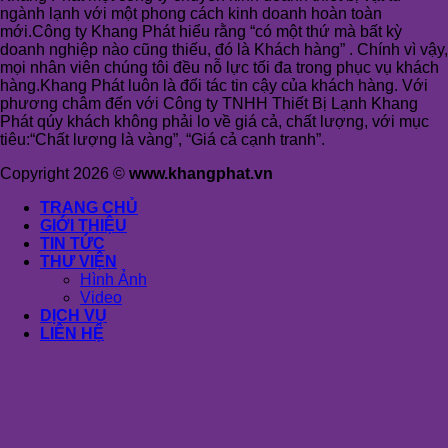
ngành lạnh với một phong cách kinh doanh hoàn toàn
mới.Công ty Khang Phát hiểu rằng “có một thứ mà bất kỳ
doanh nghiệp nào cũng thiếu, đó là Khách hàng” . Chính vì vậy,
mọi nhân viên chúng tôi đều nỗ lực tối đa trong phục vụ khách
hàng.Khang Phát luôn là đối tác tin cậy của khách hàng. Với
phương châm đến với Công ty TNHH Thiết Bị Lạnh Khang
Phát qúy khách không phải lo về giá cả, chất lượng, với mục
tiêu:“Chất lượng là vàng”, “Giá cả cạnh tranh”.
Copyright 2026 ©
www.khangphat.vn
TRANG CHỦ
GIỚI THIỆU
TIN TỨC
THƯ VIỆN
Hình Ảnh
Video
DỊCH VỤ
LIÊN HỆ