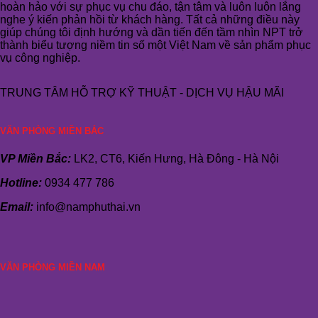
hoàn hảo với sự phục vụ chu đáo, tận tâm và luôn luôn lắng
nghe ý kiến phản hồi từ khách hàng. Tất cả những điều này
giúp chúng tôi định hướng và dần tiến đến tầm nhìn NPT trở
thành biểu tượng niềm tin số một Việt Nam về sản phẩm phục
vụ công nghiệp.
TRUNG TÂM HỖ TRỢ KỸ THUẬT - DỊCH VỤ HẬU MÃI
VĂN PHÒNG MIỀN BẮC
VP Miền Bắc:
LK2, CT6, Kiến Hưng, Hà Đông - Hà Nội
Hotline:
0934 477 786
Email:
info@namphuthai.vn
VĂN PHÒNG MIỀN NAM