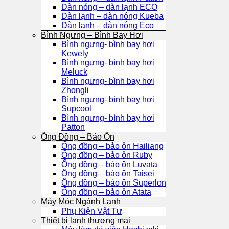
Dàn nóng – dàn lạnh ECO
Dàn lạnh – dàn nóng Kueba
Dàn lạnh – dàn nóng Eco
Bình Ngưng – Bình Bay Hơi
Bình ngưng- bình bay hơi
Kewely
Bình ngưng- bình bay hơi
Meluck
Bình ngưng- bình bay hơi
Zhongli
Bình ngưng- bình bay hơi
Supcool
Bình ngưng- bình bay hơi
Patton
Ống Đồng – Bảo Ôn
Ống đồng – bảo ôn Hailiang
Ống đồng – bảo ôn Ruby
Ống đồng – bảo ôn Luvata
Ống đồng – bảo ôn Taisei
Ống đồng – bảo ôn Superlon
Ống đồng – bảo ôn Atata
Máy Móc Ngành Lạnh
Phụ Kiện Vật Tư
Thiết bị lạnh thương mại