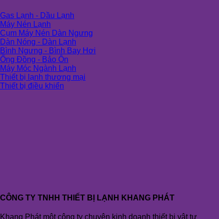
Gas Lạnh - Dầu Lạnh
Máy Nén Lạnh
Cụm Máy Nén Dàn Ngưng
Dàn Nóng - Dàn Lạnh
Bình Ngưng - Bình Bay Hơi
Ống Đồng - Bảo Ôn
Máy Móc Ngành Lạnh
Thiết bị lạnh thương mại
Thiết bị điều khiển
CÔNG TY TNHH THIẾT BỊ LẠNH KHANG PHÁT
Khang Phát một công ty chuyên kinh doanh thiết bị vật tư