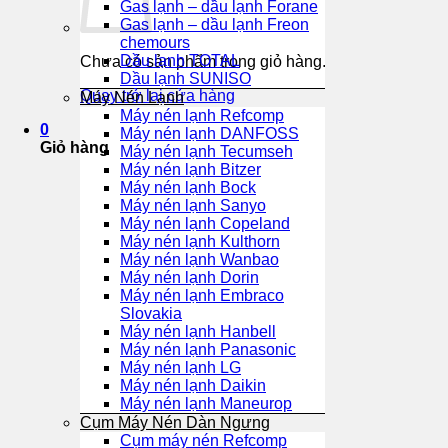
Gas lạnh – dầu lạnh Forane
Gas lạnh – dầu lạnh Freon
chemours
Dầu lạnh TOTAL
Chưa có sản phẩm trong giỏ hàng.
Dầu lạnh SUNISO
Quay trở lại cửa hàng
Máy Nén Lạnh
Máy nén lạnh Refcomp
0
Máy nén lạnh DANFOSS
Giỏ hàng
Máy nén lạnh Tecumseh
Máy nén lạnh Bitzer
Máy nén lạnh Bock
Máy nén lạnh Sanyo
Máy nén lạnh Copeland
Máy nén lạnh Kulthorn
Máy nén lạnh Wanbao
Máy nén lạnh Dorin
Máy nén lạnh Embraco
Slovakia
Máy nén lạnh Hanbell
Máy nén lạnh Panasonic
Máy nén lạnh LG
Máy nén lạnh Daikin
Máy nén lạnh Maneurop
Cụm Máy Nén Dàn Ngưng
Cụm máy nén Refcomp