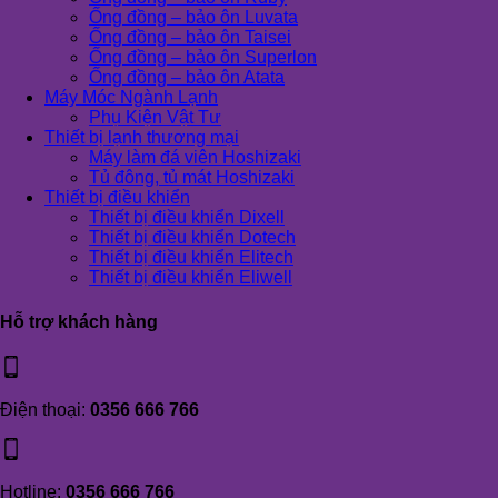
Ống đồng – bảo ôn Luvata
Ống đồng – bảo ôn Taisei
Ống đồng – bảo ôn Superlon
Ống đồng – bảo ôn Atata
Máy Móc Ngành Lạnh
Phụ Kiện Vật Tư
Thiết bị lạnh thương mại
Máy làm đá viên Hoshizaki
Tủ đông, tủ mát Hoshizaki
Thiết bị điều khiển
Thiết bị điều khiển Dixell
Thiết bị điều khiển Dotech
Thiết bị điều khiển Elitech
Thiết bị điều khiển Eliwell
Hỗ trợ khách hàng
Điện thoại:
0356 666 766
Hotline:
0356 666 766