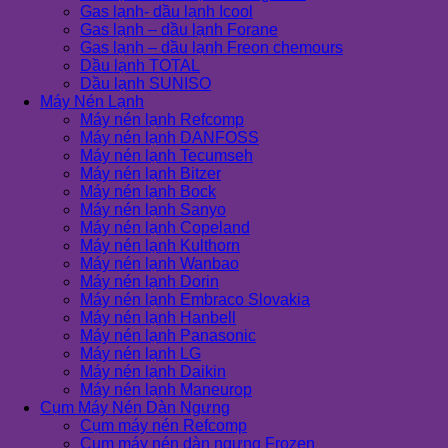
Gas lạnh- dầu lạnh Icool
Gas lạnh – dầu lạnh Forane
Gas lạnh – dầu lạnh Freon chemours
Dầu lạnh TOTAL
Dầu lạnh SUNISO
Máy Nén Lạnh
Máy nén lạnh Refcomp
Máy nén lạnh DANFOSS
Máy nén lạnh Tecumseh
Máy nén lạnh Bitzer
Máy nén lạnh Bock
Máy nén lạnh Sanyo
Máy nén lạnh Copeland
Máy nén lạnh Kulthorn
Máy nén lạnh Wanbao
Máy nén lạnh Dorin
Máy nén lạnh Embraco Slovakia
Máy nén lạnh Hanbell
Máy nén lạnh Panasonic
Máy nén lạnh LG
Máy nén lạnh Daikin
Máy nén lạnh Maneurop
Cụm Máy Nén Dàn Ngưng
Cụm máy nén Refcomp
Cụm máy nén dàn ngưng Frozen