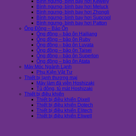
Bình ngưng- bình bay hơi Kewely
Bình ngưng- bình bay hơi Meluck
Bình ngưng- bình bay hơi Zhongli
Bình ngưng- bình bay hơi Supcool
Bình ngưng- bình bay hơi Patton
Ống Đồng – Bảo Ôn
Ống đồng – bảo ôn Hailiang
Ống đồng – bảo ôn Ruby
Ống đồng – bảo ôn Luvata
Ống đồng – bảo ôn Taisei
Ống đồng – bảo ôn Superlon
Ống đồng – bảo ôn Atata
Máy Móc Ngành Lạnh
Phụ Kiện Vật Tư
Thiết bị lạnh thương mại
Máy làm đá viên Hoshizaki
Tủ đông, tủ mát Hoshizaki
Thiết bị điều khiển
Thiết bị điều khiển Dixell
Thiết bị điều khiển Dotech
Thiết bị điều khiển Elitech
Thiết bị điều khiển Eliwell