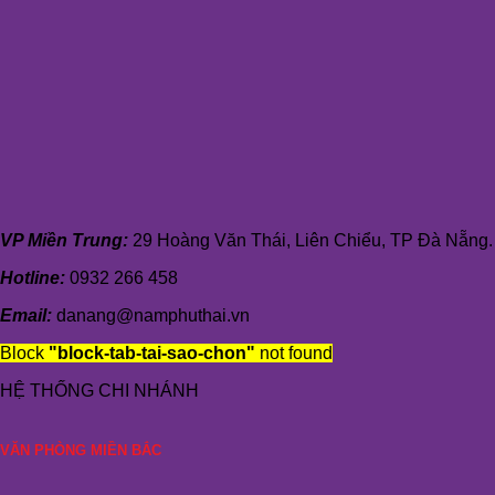
VP Miền Trung:
29 Hoàng Văn Thái, Liên Chiểu, TP Đà Nẵng.
Hotline:
0932 266 458
Email:
danang@namphuthai.vn
Block
"block-tab-tai-sao-chon"
not found
HỆ THỐNG CHI NHÁNH
VĂN PHÒNG MIỀN BẮC