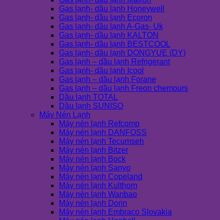
Gas lạnh- dầu lạnh Honeywell
Gas lạnh- dầu lạnh Ecoron
Gas lạnh- dầu lạnh A-Gas- Uk
Gas lạnh- dầu lạnh KALTON
Gas lạnh- dầu lạnh BESTCOOL
Gas lạnh- dầu lạnh DONGYUE (DY)
Gas lạnh – dầu lạnh Refrigerant
Gas lạnh- dầu lạnh Icool
Gas lạnh – dầu lạnh Forane
Gas lạnh – dầu lạnh Freon chemours
Dầu lạnh TOTAL
Dầu lạnh SUNISO
Máy Nén Lạnh
Máy nén lạnh Refcomp
Máy nén lạnh DANFOSS
Máy nén lạnh Tecumseh
Máy nén lạnh Bitzer
Máy nén lạnh Bock
Máy nén lạnh Sanyo
Máy nén lạnh Copeland
Máy nén lạnh Kulthorn
Máy nén lạnh Wanbao
Máy nén lạnh Dorin
Máy nén lạnh Embraco Slovakia