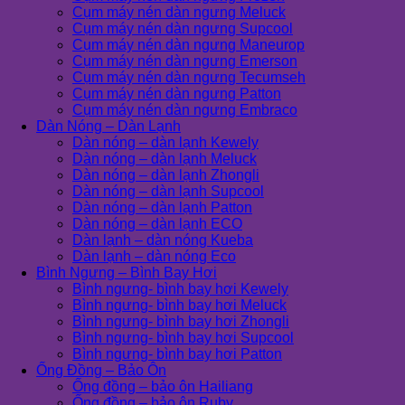
Cụm máy nén dàn ngưng Meluck
Cụm máy nén dàn ngưng Supcool
Cụm máy nén dàn ngưng Maneurop
Cụm máy nén dàn ngưng Emerson
Cụm máy nén dàn ngưng Tecumseh
Cụm máy nén dàn ngưng Patton
Cụm máy nén dàn ngưng Embraco
Dàn Nóng – Dàn Lạnh
Dàn nóng – dàn lạnh Kewely
Dàn nóng – dàn lạnh Meluck
Dàn nóng – dàn lạnh Zhongli
Dàn nóng – dàn lạnh Supcool
Dàn nóng – dàn lạnh Patton
Dàn nóng – dàn lạnh ECO
Dàn lạnh – dàn nóng Kueba
Dàn lạnh – dàn nóng Eco
Bình Ngưng – Bình Bay Hơi
Bình ngưng- bình bay hơi Kewely
Bình ngưng- bình bay hơi Meluck
Bình ngưng- bình bay hơi Zhongli
Bình ngưng- bình bay hơi Supcool
Bình ngưng- bình bay hơi Patton
Ống Đồng – Bảo Ôn
Ống đồng – bảo ôn Hailiang
Ống đồng – bảo ôn Ruby