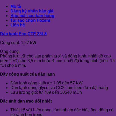
Mô tả
Đăng ký nhận báo giá
Hậu mãi sau bán hàng
Tại sao chọn Fozeni
Liên hệ
Dàn lạnh Eco CTE 23L8
Công suất: 1,27
kW
Ứng dụng:
Phòng lưu trữ cho sản phẩm tươi và đông lạnh, nhiệt độ cao
(trên 2 ºC) cho 3,5 mm hoặc 4 mm, nhiệt độ trung bình (trên -15
ºC) cho 6 mm.
Dãy công suất của dàn lạnh
Dàn lạnh công suất từ: 1.05 đến 57 KW
Dàn lạnh dùng glycol và CO2: làm theo đơn đặt hàng
Lưu lượng gió: từ 789 đến 30540 m3/h
Đặc tính dàn trao đổi nhiệt
Thiết kế với biên dạng cánh nhôm đặc biệt, ống đồng có
sẻ rãnh bên trong