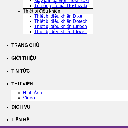
Máy làm đá viên Hoshizaki
Tủ đông, tủ mát Hoshizaki
Thiết bị điều khiển
Thiết bị điều khiển Dixell
Thiết bị điều khiển Dotech
Thiết bị điều khiển Elitech
Thiết bị điều khiển Eliwell
TRANG CHỦ
GIỚI THIỆU
TIN TỨC
THƯ VIỆN
Hình Ảnh
Video
DỊCH VỤ
LIÊN HỆ