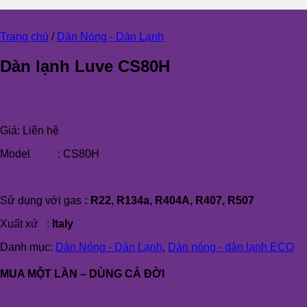
Trang chủ
/
Dàn Nóng - Dàn Lạnh
Dàn lạnh Luve CS80H
Giá:
Liên hệ
Model : CS80H
Sử dụng với gas
:
R22, R134a, R404A, R407, R507
Xuất xứ :
Italy
Danh mục:
Dàn Nóng - Dàn Lạnh
,
Dàn nóng - dàn lạnh ECO
MUA MỘT LẦN – DÙNG CẢ ĐỜI