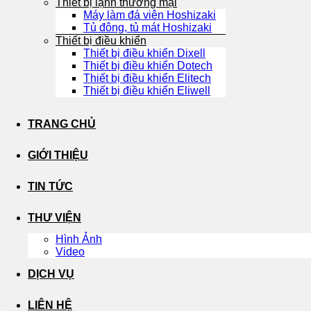
Thiết bị lạnh thương mại
Máy làm đá viên Hoshizaki
Tủ đông, tủ mát Hoshizaki
Thiết bị điều khiển
Thiết bị điều khiển Dixell
Thiết bị điều khiển Dotech
Thiết bị điều khiển Elitech
Thiết bị điều khiển Eliwell
TRANG CHỦ
GIỚI THIỆU
TIN TỨC
THƯ VIỆN
Hình Ảnh
Video
DỊCH VỤ
LIÊN HỆ