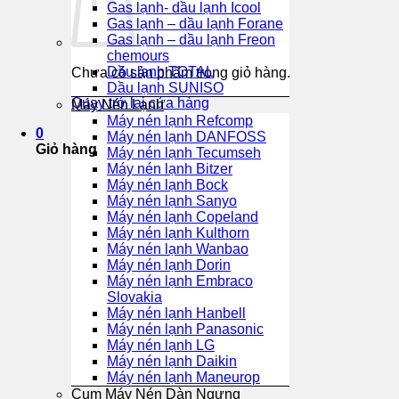
Gas lạnh- dầu lạnh Icool
Gas lạnh – dầu lạnh Forane
Gas lạnh – dầu lạnh Freon
chemours
Dầu lạnh TOTAL
Chưa có sản phẩm trong giỏ hàng.
Dầu lạnh SUNISO
Quay trở lại cửa hàng
Máy Nén Lạnh
Máy nén lạnh Refcomp
0
Máy nén lạnh DANFOSS
Giỏ hàng
Máy nén lạnh Tecumseh
Máy nén lạnh Bitzer
Máy nén lạnh Bock
Máy nén lạnh Sanyo
Máy nén lạnh Copeland
Máy nén lạnh Kulthorn
Máy nén lạnh Wanbao
Máy nén lạnh Dorin
Máy nén lạnh Embraco
Slovakia
Máy nén lạnh Hanbell
Máy nén lạnh Panasonic
Máy nén lạnh LG
Máy nén lạnh Daikin
Máy nén lạnh Maneurop
Cụm Máy Nén Dàn Ngưng