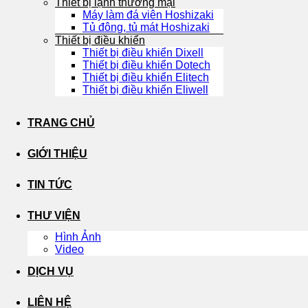
Thiết bị lạnh thương mại
Máy làm đá viên Hoshizaki
Tủ đông, tủ mát Hoshizaki
Thiết bị điều khiển
Thiết bị điều khiển Dixell
Thiết bị điều khiển Dotech
Thiết bị điều khiển Elitech
Thiết bị điều khiển Eliwell
TRANG CHỦ
GIỚI THIỆU
TIN TỨC
THƯ VIỆN
Hình Ảnh
Video
DỊCH VỤ
LIÊN HỆ