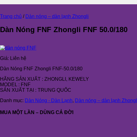
Trang chủ
/
Dàn nóng – dàn lạnh Zhongli
Dàn Nóng FNF Zhongli FNF 50.0/180
Giá:
Liên hệ
Dàn Nóng FNF Zhongli FNF-50.0/180
HÃNG SẢN XUẤT : ZHONGLI, KEWELY
MODEL : FNF
SẢN XUẤT TẠI : TRUNG QUỐC
Danh mục:
Dàn Nóng - Dàn Lạnh
,
Dàn nóng – dàn lạnh Zhongl
MUA MỘT LẦN – DÙNG CẢ ĐỜI