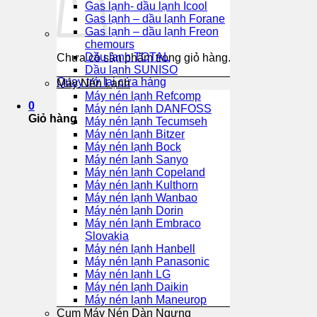
Gas lạnh- dầu lạnh Icool
Gas lạnh – dầu lạnh Forane
Gas lạnh – dầu lạnh Freon
chemours
Dầu lạnh TOTAL
Chưa có sản phẩm trong giỏ hàng.
Dầu lạnh SUNISO
Quay trở lại cửa hàng
Máy Nén Lạnh
Máy nén lạnh Refcomp
0
Máy nén lạnh DANFOSS
Giỏ hàng
Máy nén lạnh Tecumseh
Máy nén lạnh Bitzer
Máy nén lạnh Bock
Máy nén lạnh Sanyo
Máy nén lạnh Copeland
Máy nén lạnh Kulthorn
Máy nén lạnh Wanbao
Máy nén lạnh Dorin
Máy nén lạnh Embraco
Slovakia
Máy nén lạnh Hanbell
Máy nén lạnh Panasonic
Máy nén lạnh LG
Máy nén lạnh Daikin
Máy nén lạnh Maneurop
Cụm Máy Nén Dàn Ngưng