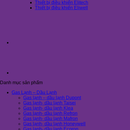
Thiết bị điều khiển Elitech
Thiết bị điều khiển Eliwell
Danh mục sản phẩm
Gas Lạnh – Dầu Lạnh
Gas lạnh – dầu lạnh Dupont
Gas lạnh- dầu lạnh Taisei
Gas lạnh- dầu lạnh Klea
Gas lạnh- dầu lạnh Refron
Gas lạnh- dầu lạnh Mafron
Gas lạnh- dầu lạnh Honeywell
Gas lạnh- dầu lạnh Ecoron