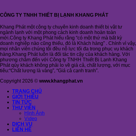
CÔNG TY TNHH THIẾT BỊ LẠNH KHANG PHÁT
Khang Phát một công ty chuyên kinh doanh thiết bị vật tư
ngành lạnh với một phong cách kinh doanh hoàn toàn
mới.Công ty Khang Phát hiểu rằng “có một thứ mà bất kỳ
doanh nghiệp nào cũng thiếu, đó là Khách hàng” . Chính vì vậy,
mọi nhân viên chúng tôi đều nỗ lực tối đa trong phục vụ khách
hàng.Khang Phát luôn là đối tác tin cậy của khách hàng. Với
phương châm đến với Công ty TNHH Thiết Bị Lạnh Khang
Phát qúy khách không phải lo về giá cả, chất lượng, với mục
tiêu:“Chất lượng là vàng”, “Giá cả cạnh tranh”.
Copyright 2026 ©
www.khangphat.vn
TRANG CHỦ
GIỚI THIỆU
TIN TỨC
THƯ VIỆN
Hình Ảnh
Video
DỊCH VỤ
LIÊN HỆ