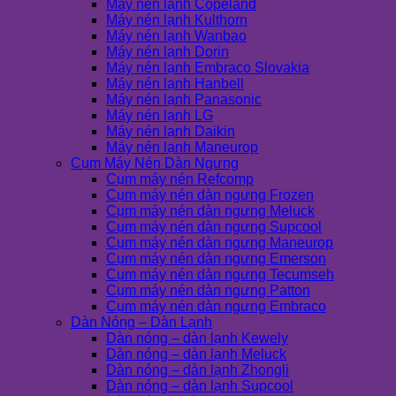
Máy nén lạnh Copeland
Máy nén lạnh Kulthorn
Máy nén lạnh Wanbao
Máy nén lạnh Dorin
Máy nén lạnh Embraco Slovakia
Máy nén lạnh Hanbell
Máy nén lạnh Panasonic
Máy nén lạnh LG
Máy nén lạnh Daikin
Máy nén lạnh Maneurop
Cụm Máy Nén Dàn Ngưng
Cụm máy nén Refcomp
Cụm máy nén dàn ngưng Frozen
Cụm máy nén dàn ngưng Meluck
Cụm máy nén dàn ngưng Supcool
Cụm máy nén dàn ngưng Maneurop
Cụm máy nén dàn ngưng Emerson
Cụm máy nén dàn ngưng Tecumseh
Cụm máy nén dàn ngưng Patton
Cụm máy nén dàn ngưng Embraco
Dàn Nóng – Dàn Lạnh
Dàn nóng – dàn lạnh Kewely
Dàn nóng – dàn lạnh Meluck
Dàn nóng – dàn lạnh Zhongli
Dàn nóng – dàn lạnh Supcool