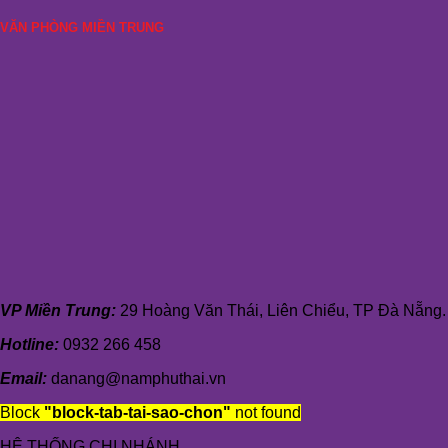
VĂN PHÒNG MIỀN TRUNG
VP Miền Trung:
29 Hoàng Văn Thái, Liên Chiểu, TP Đà Nẵng.
Hotline:
0932 266 458
Email:
danang@namphuthai.vn
Block
"block-tab-tai-sao-chon"
not found
HỆ THỐNG CHI NHÁNH