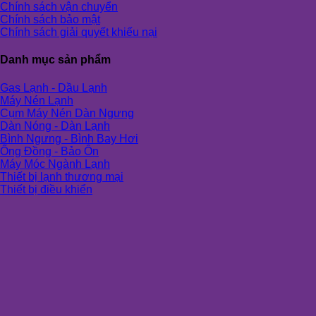
Chính sách vận chuyển
Chính sách bảo mật
Chính sách giải quyết khiếu nại
Danh mục sản phẩm
Gas Lạnh - Dầu Lạnh
Máy Nén Lạnh
Cụm Máy Nén Dàn Ngưng
Dàn Nóng - Dàn Lạnh
Bình Ngưng - Bình Bay Hơi
Ống Đồng - Bảo Ôn
Máy Móc Ngành Lạnh
Thiết bị lạnh thương mại
Thiết bị điều khiển