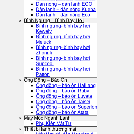
Dàn nóng – dàn lạnh ECO
Dàn lạnh – dàn nóng Kueba
Dàn lạnh – dàn nóng Eco
Bình Ngưng – Bình Bay Hơi
Bình ngưng- bình bay hơi
Kewely
Bình ngưng- bình bay hơi
Meluck
Bình ngưng- bình bay hơi
Zhongli
Bình ngưng- bình bay hơi
Supcool
Bình ngưng- bình bay hơi
Patton
Ống Đồng – Bảo Ôn
Ống đồng – bảo ôn Hailiang
Ống đồng – bảo ôn Ruby
Ống đồng – bảo ôn Luvata
Ống đồng – bảo ôn Taisei
Ống đồng – bảo ôn Superlon
Ống đồng – bảo ôn Atata
Máy Móc Ngành Lạnh
Phụ Kiện Vật Tư
Thiết bị lạnh thương mại