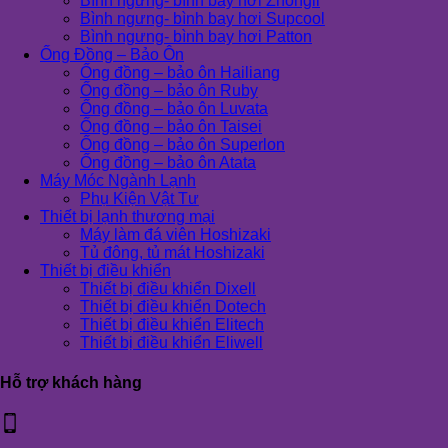
Bình ngưng- bình bay hơi Zhongli
Bình ngưng- bình bay hơi Supcool
Bình ngưng- bình bay hơi Patton
Ống Đồng – Bảo Ôn
Ống đồng – bảo ôn Hailiang
Ống đồng – bảo ôn Ruby
Ống đồng – bảo ôn Luvata
Ống đồng – bảo ôn Taisei
Ống đồng – bảo ôn Superlon
Ống đồng – bảo ôn Atata
Máy Móc Ngành Lạnh
Phụ Kiện Vật Tư
Thiết bị lạnh thương mại
Máy làm đá viên Hoshizaki
Tủ đông, tủ mát Hoshizaki
Thiết bị điều khiển
Thiết bị điều khiển Dixell
Thiết bị điều khiển Dotech
Thiết bị điều khiển Elitech
Thiết bị điều khiển Eliwell
Hỗ trợ khách hàng