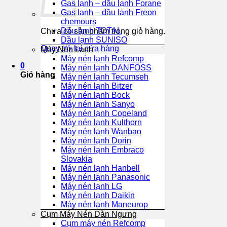
Gas lạnh – dầu lạnh Forane
Gas lạnh – dầu lạnh Freon
chemours
Dầu lạnh TOTAL
Chưa có sản phẩm trong giỏ hàng.
Dầu lạnh SUNISO
Quay trở lại cửa hàng
Máy Nén Lạnh
Máy nén lạnh Refcomp
0
Máy nén lạnh DANFOSS
Giỏ hàng
Máy nén lạnh Tecumseh
Máy nén lạnh Bitzer
Máy nén lạnh Bock
Máy nén lạnh Sanyo
Máy nén lạnh Copeland
Máy nén lạnh Kulthorn
Máy nén lạnh Wanbao
Máy nén lạnh Dorin
Máy nén lạnh Embraco
Slovakia
Máy nén lạnh Hanbell
Máy nén lạnh Panasonic
Máy nén lạnh LG
Máy nén lạnh Daikin
Máy nén lạnh Maneurop
Cụm Máy Nén Dàn Ngưng
Cụm máy nén Refcomp