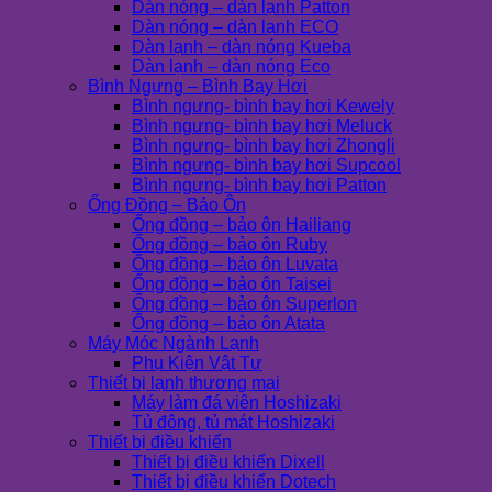
Dàn nóng – dàn lạnh Patton
Dàn nóng – dàn lạnh ECO
Dàn lạnh – dàn nóng Kueba
Dàn lạnh – dàn nóng Eco
Bình Ngưng – Bình Bay Hơi
Bình ngưng- bình bay hơi Kewely
Bình ngưng- bình bay hơi Meluck
Bình ngưng- bình bay hơi Zhongli
Bình ngưng- bình bay hơi Supcool
Bình ngưng- bình bay hơi Patton
Ống Đồng – Bảo Ôn
Ống đồng – bảo ôn Hailiang
Ống đồng – bảo ôn Ruby
Ống đồng – bảo ôn Luvata
Ống đồng – bảo ôn Taisei
Ống đồng – bảo ôn Superlon
Ống đồng – bảo ôn Atata
Máy Móc Ngành Lạnh
Phụ Kiện Vật Tư
Thiết bị lạnh thương mại
Máy làm đá viên Hoshizaki
Tủ đông, tủ mát Hoshizaki
Thiết bị điều khiển
Thiết bị điều khiển Dixell
Thiết bị điều khiển Dotech