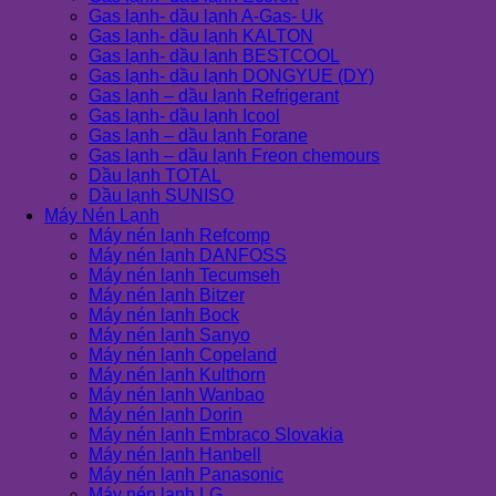
Gas lạnh- dầu lạnh A-Gas- Uk
Gas lạnh- dầu lạnh KALTON
Gas lạnh- dầu lạnh BESTCOOL
Gas lạnh- dầu lạnh DONGYUE (DY)
Gas lạnh – dầu lạnh Refrigerant
Gas lạnh- dầu lạnh Icool
Gas lạnh – dầu lạnh Forane
Gas lạnh – dầu lạnh Freon chemours
Dầu lạnh TOTAL
Dầu lạnh SUNISO
Máy Nén Lạnh
Máy nén lạnh Refcomp
Máy nén lạnh DANFOSS
Máy nén lạnh Tecumseh
Máy nén lạnh Bitzer
Máy nén lạnh Bock
Máy nén lạnh Sanyo
Máy nén lạnh Copeland
Máy nén lạnh Kulthorn
Máy nén lạnh Wanbao
Máy nén lạnh Dorin
Máy nén lạnh Embraco Slovakia
Máy nén lạnh Hanbell
Máy nén lạnh Panasonic
Máy nén lạnh LG