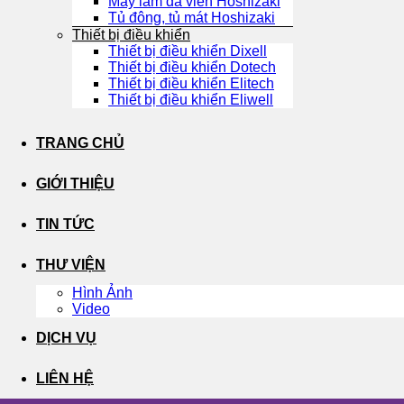
Máy làm đá viên Hoshizaki
Tủ đông, tủ mát Hoshizaki
Thiết bị điều khiển
Thiết bị điều khiển Dixell
Thiết bị điều khiển Dotech
Thiết bị điều khiển Elitech
Thiết bị điều khiển Eliwell
TRANG CHỦ
GIỚI THIỆU
TIN TỨC
THƯ VIỆN
Hình Ảnh
Video
DỊCH VỤ
LIÊN HỆ