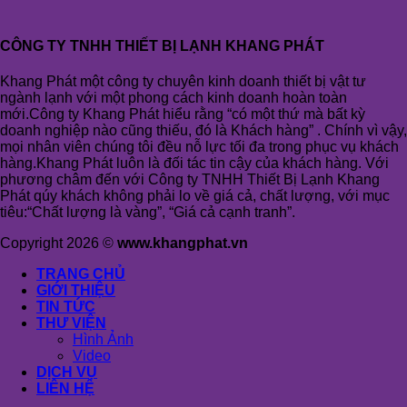
CÔNG TY TNHH THIẾT BỊ LẠNH KHANG PHÁT
Khang Phát một công ty chuyên kinh doanh thiết bị vật tư
ngành lạnh với một phong cách kinh doanh hoàn toàn
mới.Công ty Khang Phát hiểu rằng “có một thứ mà bất kỳ
doanh nghiệp nào cũng thiếu, đó là Khách hàng” . Chính vì vậy,
mọi nhân viên chúng tôi đều nỗ lực tối đa trong phục vụ khách
hàng.Khang Phát luôn là đối tác tin cậy của khách hàng. Với
phương châm đến với Công ty TNHH Thiết Bị Lạnh Khang
Phát qúy khách không phải lo về giá cả, chất lượng, với mục
tiêu:“Chất lượng là vàng”, “Giá cả cạnh tranh”.
Copyright 2026 ©
www.khangphat.vn
TRANG CHỦ
GIỚI THIỆU
TIN TỨC
THƯ VIỆN
Hình Ảnh
Video
DỊCH VỤ
LIÊN HỆ