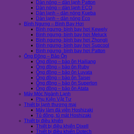
Dàn nóng – dàn lạnh Patton
Dàn nóng – dàn lạnh ECO
Dàn lạnh – dàn nóng Kueba
Dàn lạnh – dàn nóng Eco
Bình Ngưng – Bình Bay Hơi
Bình ngưng- bình bay hơi Kewely
Bình ngưng- bình bay hơi Meluck
Bình ngưng- bình bay hơi Zhongli
Bình ngưng- bình bay hơi Supcool
Bình ngưng- bình bay hơi Patton
Ống Đồng – Bảo Ôn
Ống đồng – bảo ôn Hailiang
Ống đồng – bảo ôn Ruby
Ống đồng – bảo ôn Luvata
Ống đồng – bảo ôn Taisei
Ống đồng – bảo ôn Superlon
Ống đồng – bảo ôn Atata
Máy Móc Ngành Lạnh
Phụ Kiện Vật Tư
Thiết bị lạnh thương mại
Máy làm đá viên Hoshizaki
Tủ đông, tủ mát Hoshizaki
Thiết bị điều khiển
Thiết bị điều khiển Dixell
Thiết bị điều khiển Dotech