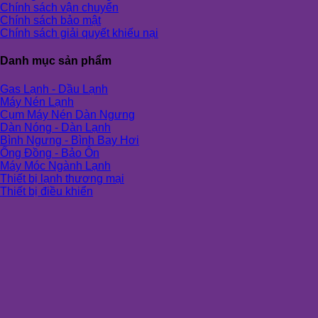
Chính sách vận chuyển
Chính sách bảo mật
Chính sách giải quyết khiếu nại
Danh mục sản phẩm
Gas Lạnh - Dầu Lạnh
Máy Nén Lạnh
Cụm Máy Nén Dàn Ngưng
Dàn Nóng - Dàn Lạnh
Bình Ngưng - Bình Bay Hơi
Ống Đồng - Bảo Ôn
Máy Móc Ngành Lạnh
Thiết bị lạnh thương mại
Thiết bị điều khiển