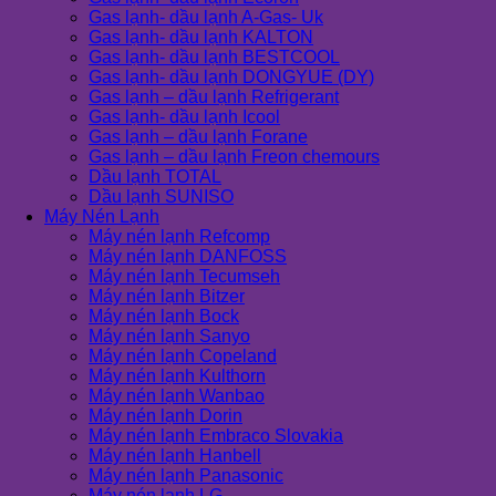
Gas lạnh- dầu lạnh A-Gas- Uk
Gas lạnh- dầu lạnh KALTON
Gas lạnh- dầu lạnh BESTCOOL
Gas lạnh- dầu lạnh DONGYUE (DY)
Gas lạnh – dầu lạnh Refrigerant
Gas lạnh- dầu lạnh Icool
Gas lạnh – dầu lạnh Forane
Gas lạnh – dầu lạnh Freon chemours
Dầu lạnh TOTAL
Dầu lạnh SUNISO
Máy Nén Lạnh
Máy nén lạnh Refcomp
Máy nén lạnh DANFOSS
Máy nén lạnh Tecumseh
Máy nén lạnh Bitzer
Máy nén lạnh Bock
Máy nén lạnh Sanyo
Máy nén lạnh Copeland
Máy nén lạnh Kulthorn
Máy nén lạnh Wanbao
Máy nén lạnh Dorin
Máy nén lạnh Embraco Slovakia
Máy nén lạnh Hanbell
Máy nén lạnh Panasonic
Máy nén lạnh LG