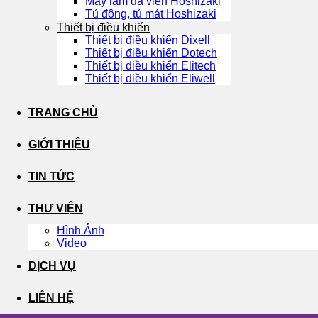
Máy làm đá viên Hoshizaki
Tủ đông, tủ mát Hoshizaki
Thiết bị điều khiển
Thiết bị điều khiển Dixell
Thiết bị điều khiển Dotech
Thiết bị điều khiển Elitech
Thiết bị điều khiển Eliwell
TRANG CHỦ
GIỚI THIỆU
TIN TỨC
THƯ VIỆN
Hình Ảnh
Video
DỊCH VỤ
LIÊN HỆ