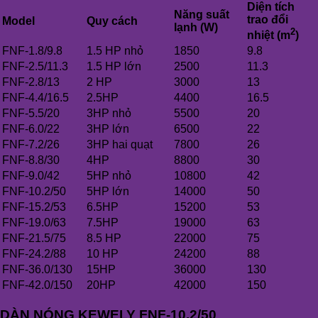
Diện tích
Năng suất
trao đổi
Model
Quy cách
lạnh (W)
2
nhiệt (m
)
FNF-1.8/9.8
1.5 HP nhỏ
1850
9.8
FNF-2.5/11.3
1.5 HP lớn
2500
11.3
FNF-2.8/13
2 HP
3000
13
FNF-4.4/16.5
2.5HP
4400
16.5
FNF-5.5/20
3HP nhỏ
5500
20
FNF-6.0/22
3HP lớn
6500
22
FNF-7.2/26
3HP hai quạt
7800
26
FNF-8.8/30
4HP
8800
30
FNF-9.0/42
5HP nhỏ
10800
42
FNF-10.2/50
5HP lớn
14000
50
FNF-15.2/53
6.5HP
15200
53
FNF-19.0/63
7.5HP
19000
63
FNF-21.5/75
8.5 HP
22000
75
FNF-24.2/88
10 HP
24200
88
FNF-36.0/130
15HP
36000
130
FNF-42.0/150
20HP
42000
150
DÀN NÓNG KEWELY FNF-10.2/50