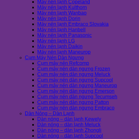
Máy nén lạnh Copeland
Máy nén lạnh Kulthorn
Máy nén lạnh Wanbao
Máy nén lạnh Dorin
Máy nén lạnh Embraco Slovakia
Máy nén lạnh Hanbell
Máy nén lạnh Panasonic
Máy nén lạnh LG
Máy nén lạnh Daikin
Máy nén lạnh Maneurop
Cụm Máy Nén Dàn Ngưng
Cụm máy nén Refcomp
Cụm máy nén dàn ngưng Frozen
Cụm máy nén dàn ngưng Meluck
Cụm máy nén dàn ngưng Supcool
Cụm máy nén dàn ngưng Maneurop
Cụm máy nén dàn ngưng Emerson
Cụm máy nén dàn ngưng Tecumseh
Cụm máy nén dàn ngưng Patton
Cụm máy nén dàn ngưng Embraco
Dàn Nóng – Dàn Lạnh
Dàn nóng – dàn lạnh Kewely
Dàn nóng – dàn lạnh Meluck
Dàn nóng – dàn lạnh Zhongli
Dàn nóng – dàn lạnh Supcool