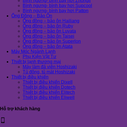
Bình ngưng- bình bay hơi Zhongli
Bình ngưng- bình bay hơi Supcool
Bình ngưng- bình bay hơi Patton
Ống Đồng – Bảo Ôn
Ống đồng – bảo ôn Hailiang
Ống đồng – bảo ôn Ruby
Ống đồng – bảo ôn Luvata
Ống đồng – bảo ôn Taisei
Ống đồng – bảo ôn Superlon
Ống đồng – bảo ôn Atata
Máy Móc Ngành Lạnh
Phụ Kiện Vật Tư
Thiết bị lạnh thương mại
Máy làm đá viên Hoshizaki
Tủ đông, tủ mát Hoshizaki
Thiết bị điều khiển
Thiết bị điều khiển Dixell
Thiết bị điều khiển Dotech
Thiết bị điều khiển Elitech
Thiết bị điều khiển Eliwell
Hỗ trợ khách hàng