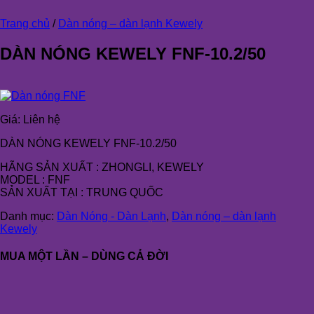
Trang chủ
/
Dàn nóng – dàn lạnh Kewely
DÀN NÓNG KEWELY FNF-10.2/50
Giá:
Liên hệ
DÀN NÓNG KEWELY FNF-10.2/50
HÃNG SẢN XUẤT : ZHONGLI, KEWELY
MODEL : FNF
SẢN XUẤT TẠI : TRUNG QUỐC
Danh mục:
Dàn Nóng - Dàn Lạnh
,
Dàn nóng – dàn lạnh
Kewely
MUA MỘT LẦN – DÙNG CẢ ĐỜI