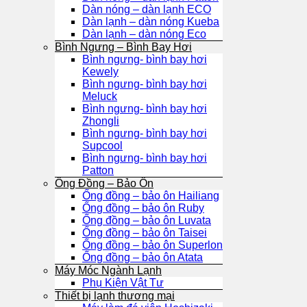
Dàn nóng – dàn lạnh ECO
Dàn lạnh – dàn nóng Kueba
Dàn lạnh – dàn nóng Eco
Bình Ngưng – Bình Bay Hơi
Bình ngưng- bình bay hơi
Kewely
Bình ngưng- bình bay hơi
Meluck
Bình ngưng- bình bay hơi
Zhongli
Bình ngưng- bình bay hơi
Supcool
Bình ngưng- bình bay hơi
Patton
Ống Đồng – Bảo Ôn
Ống đồng – bảo ôn Hailiang
Ống đồng – bảo ôn Ruby
Ống đồng – bảo ôn Luvata
Ống đồng – bảo ôn Taisei
Ống đồng – bảo ôn Superlon
Ống đồng – bảo ôn Atata
Máy Móc Ngành Lạnh
Phụ Kiện Vật Tư
Thiết bị lạnh thương mại