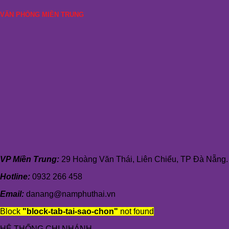
VĂN PHÒNG MIỀN TRUNG
VP Miền Trung:
29 Hoàng Văn Thái, Liên Chiểu, TP Đà Nẵng.
Hotline:
0932 266 458
Email:
danang@namphuthai.vn
Block
"block-tab-tai-sao-chon"
not found
HỆ THỐNG CHI NHÁNH