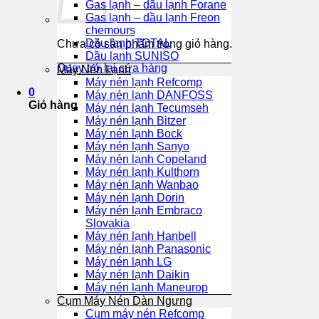
Gas lạnh – dầu lạnh Forane
Gas lạnh – dầu lạnh Freon
chemours
Dầu lạnh TOTAL
Chưa có sản phẩm trong giỏ hàng.
Dầu lạnh SUNISO
Quay trở lại cửa hàng
Máy Nén Lạnh
Máy nén lạnh Refcomp
0
Máy nén lạnh DANFOSS
Giỏ hàng
Máy nén lạnh Tecumseh
Máy nén lạnh Bitzer
Máy nén lạnh Bock
Máy nén lạnh Sanyo
Máy nén lạnh Copeland
Máy nén lạnh Kulthorn
Máy nén lạnh Wanbao
Máy nén lạnh Dorin
Máy nén lạnh Embraco
Slovakia
Máy nén lạnh Hanbell
Máy nén lạnh Panasonic
Máy nén lạnh LG
Máy nén lạnh Daikin
Máy nén lạnh Maneurop
Cụm Máy Nén Dàn Ngưng
Cụm máy nén Refcomp