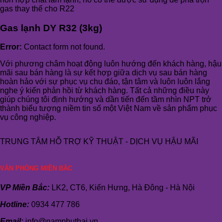
gas thay thế cho R22
Gas lạnh DY R32 (3kg)
Error:
Contact form not found.
Với phương châm hoạt động luôn hướng đến khách hàng, hậu
mãi sau bán hàng là sự kết hợp giữa dịch vụ sau bán hàng
hoàn hảo với sự phục vụ chu đáo, tận tâm và luôn luôn lắng
nghe ý kiến phản hồi từ khách hàng. Tất cả những điều này
giúp chúng tôi định hướng và dần tiến đến tầm nhìn NPT trở
thành biểu tượng niềm tin số một Việt Nam về sản phẩm phục
vụ công nghiệp.
TRUNG TÂM HỖ TRỢ KỸ THUẬT - DỊCH VỤ HẬU MÃI
VĂN PHÒNG MIỀN BẮC
VP Miền Bắc:
LK2, CT6, Kiến Hưng, Hà Đông - Hà Nội
Hotline:
0934 477 786
Email:
info@namphuthai.vn