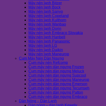
Máy nén lạnh Bitzer
Máy nén lạnh Bock
Máy nén lạnh Sanyo
Máy nén lạnh Copeland
Máy nén lạnh Kulthorn
Máy nén lạnh Wanbao
Máy nén lạnh Dorin
Máy nén lạnh Embraco Slovakia
Máy nén lạnh Hanbell
Máy nén lạnh Panasonic
Máy nén lạnh LG
Máy nén lạnh Daikin
Máy nén lạnh Maneurop
Cụm Máy Nén Dàn Ngưng
Cụm máy nén Refcomp
Cụm máy nén dàn ngưng Frozen
Cụm máy nén dàn ngưng Meluck
Cụm máy nén dàn ngưng Supcool
Cụm máy nén dàn ngưng Maneurop
Cụm máy nén dàn ngưng Emerson
Cụm máy nén dàn ngưng Tecumseh
Cụm máy nén dàn ngưng Patton
Cụm máy nén dàn ngưng Embraco
Dàn Nóng – Dàn Lạnh
Dàn nóng – dàn lạnh Kewely