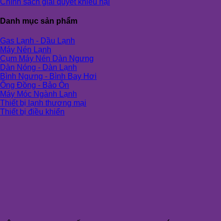
Chính sách giải quyết khiếu nại
Danh mục sản phẩm
Gas Lạnh - Dầu Lạnh
Máy Nén Lạnh
Cụm Máy Nén Dàn Ngưng
Dàn Nóng - Dàn Lạnh
Bình Ngưng - Bình Bay Hơi
Ống Đồng - Bảo Ôn
Máy Móc Ngành Lạnh
Thiết bị lạnh thương mại
Thiết bị điều khiển