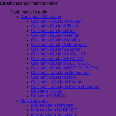
Email:
danang@namphuthai.vn
Danh mục sản phẩm
Gas Lạnh – Dầu Lạnh
Gas lạnh – dầu lạnh Dupont
Gas lạnh- dầu lạnh Taisei
Gas lạnh- dầu lạnh Klea
Gas lạnh- dầu lạnh Refron
Gas lạnh- dầu lạnh Mafron
Gas lạnh- dầu lạnh Honeywell
Gas lạnh- dầu lạnh Ecoron
Gas lạnh- dầu lạnh A-Gas- Uk
Gas lạnh- dầu lạnh KALTON
Gas lạnh- dầu lạnh BESTCOOL
Gas lạnh- dầu lạnh DONGYUE (DY)
Gas lạnh – dầu lạnh Refrigerant
Gas lạnh- dầu lạnh Icool
Gas lạnh – dầu lạnh Forane
Gas lạnh – dầu lạnh Freon chemours
Dầu lạnh TOTAL
Dầu lạnh SUNISO
Máy Nén Lạnh
Máy nén lạnh Refcomp
Máy nén lạnh DANFOSS
Máy nén lạnh Tecumseh