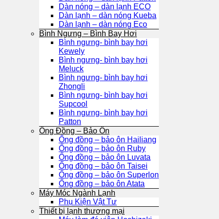
Dàn nóng – dàn lạnh ECO
Dàn lạnh – dàn nóng Kueba
Dàn lạnh – dàn nóng Eco
Bình Ngưng – Bình Bay Hơi
Bình ngưng- bình bay hơi
Kewely
Bình ngưng- bình bay hơi
Meluck
Bình ngưng- bình bay hơi
Zhongli
Bình ngưng- bình bay hơi
Supcool
Bình ngưng- bình bay hơi
Patton
Ống Đồng – Bảo Ôn
Ống đồng – bảo ôn Hailiang
Ống đồng – bảo ôn Ruby
Ống đồng – bảo ôn Luvata
Ống đồng – bảo ôn Taisei
Ống đồng – bảo ôn Superlon
Ống đồng – bảo ôn Atata
Máy Móc Ngành Lạnh
Phụ Kiện Vật Tư
Thiết bị lạnh thương mại