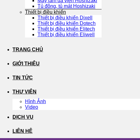
Máy làm đá viên Hoshizaki
Tủ đông, tủ mát Hoshizaki
Thiết bị điều khiển
Thiết bị điều khiển Dixell
Thiết bị điều khiển Dotech
Thiết bị điều khiển Elitech
Thiết bị điều khiển Eliwell
TRANG CHỦ
GIỚI THIỆU
TIN TỨC
THƯ VIỆN
Hình Ảnh
Video
DỊCH VỤ
LIÊN HỆ