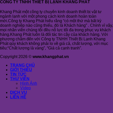
CÔNG TY TNHH THIẾT BỊ LẠNH KHANG PHÁT
Khang Phát một công ty chuyên kinh doanh thiết bị vật tư
ngành lạnh với một phong cách kinh doanh hoàn toàn
mới.Công ty Khang Phát hiểu rằng “có một thứ mà bất kỳ
doanh nghiệp nào cũng thiếu, đó là Khách hàng” . Chính vì vậy,
mọi nhân viên chúng tôi đều nỗ lực tối đa trong phục vụ khách
hàng.Khang Phát luôn là đối tác tin cậy của khách hàng. Với
phương châm đến với Công ty TNHH Thiết Bị Lạnh Khang
Phát qúy khách không phải lo về giá cả, chất lượng, với mục
tiêu:“Chất lượng là vàng”, “Giá cả cạnh tranh”.
Copyright 2026 ©
www.khangphat.vn
TRANG CHỦ
GIỚI THIỆU
TIN TỨC
THƯ VIỆN
Hình Ảnh
Video
DỊCH VỤ
LIÊN HỆ