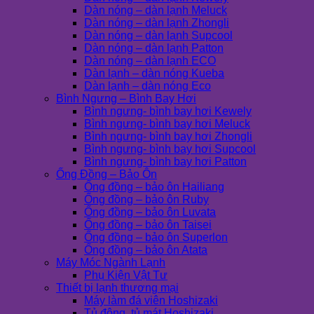
Dàn nóng – dàn lạnh Meluck
Dàn nóng – dàn lạnh Zhongli
Dàn nóng – dàn lạnh Supcool
Dàn nóng – dàn lạnh Patton
Dàn nóng – dàn lạnh ECO
Dàn lạnh – dàn nóng Kueba
Dàn lạnh – dàn nóng Eco
Bình Ngưng – Bình Bay Hơi
Bình ngưng- bình bay hơi Kewely
Bình ngưng- bình bay hơi Meluck
Bình ngưng- bình bay hơi Zhongli
Bình ngưng- bình bay hơi Supcool
Bình ngưng- bình bay hơi Patton
Ống Đồng – Bảo Ôn
Ống đồng – bảo ôn Hailiang
Ống đồng – bảo ôn Ruby
Ống đồng – bảo ôn Luvata
Ống đồng – bảo ôn Taisei
Ống đồng – bảo ôn Superlon
Ống đồng – bảo ôn Atata
Máy Móc Ngành Lạnh
Phụ Kiện Vật Tư
Thiết bị lạnh thương mại
Máy làm đá viên Hoshizaki
Tủ đông, tủ mát Hoshizaki