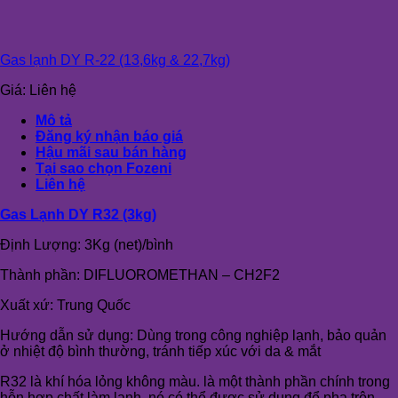
Gas lạnh DY R-22 (13,6kg & 22,7kg)
Giá:
Liên hệ
Mô tả
Đăng ký nhận báo giá
Hậu mãi sau bán hàng
Tại sao chọn Fozeni
Liên hệ
Gas Lạnh DY R32 (3kg)
Định Lượng: 3Kg (net)/bình
Thành phần: DIFLUOROMETHAN – CH2F2
Xuất xứ: Trung Quốc
Hướng dẫn sử dụng: Dùng trong công nghiệp lạnh, bảo quản
ở nhiệt độ bình thường, tránh tiếp xúc với da & mắt
R32 là khí hóa lỏng không màu. là một thành phần chính trong
hỗn hợp chất làm lạnh, nó có thể được sử dụng để pha trộn