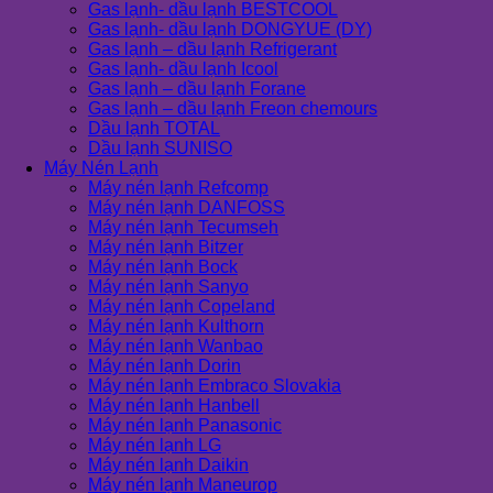
Gas lạnh- dầu lạnh BESTCOOL
Gas lạnh- dầu lạnh DONGYUE (DY)
Gas lạnh – dầu lạnh Refrigerant
Gas lạnh- dầu lạnh Icool
Gas lạnh – dầu lạnh Forane
Gas lạnh – dầu lạnh Freon chemours
Dầu lạnh TOTAL
Dầu lạnh SUNISO
Máy Nén Lạnh
Máy nén lạnh Refcomp
Máy nén lạnh DANFOSS
Máy nén lạnh Tecumseh
Máy nén lạnh Bitzer
Máy nén lạnh Bock
Máy nén lạnh Sanyo
Máy nén lạnh Copeland
Máy nén lạnh Kulthorn
Máy nén lạnh Wanbao
Máy nén lạnh Dorin
Máy nén lạnh Embraco Slovakia
Máy nén lạnh Hanbell
Máy nén lạnh Panasonic
Máy nén lạnh LG
Máy nén lạnh Daikin
Máy nén lạnh Maneurop