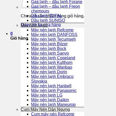
Gas lạnh – dầu lạnh Forane
Gas lạnh – dầu lạnh Freon
chemours
Dầu lạnh TOTAL
Chưa có sản phẩm trong giỏ hàng.
Dầu lạnh SUNISO
Quay trở lại cửa hàng
Máy Nén Lạnh
Máy nén lạnh Refcomp
0
Máy nén lạnh DANFOSS
Giỏ hàng
Máy nén lạnh Tecumseh
Máy nén lạnh Bitzer
Máy nén lạnh Bock
Máy nén lạnh Sanyo
Máy nén lạnh Copeland
Máy nén lạnh Kulthorn
Máy nén lạnh Wanbao
Máy nén lạnh Dorin
Máy nén lạnh Embraco
Slovakia
Máy nén lạnh Hanbell
Máy nén lạnh Panasonic
Máy nén lạnh LG
Máy nén lạnh Daikin
Máy nén lạnh Maneurop
Cụm Máy Nén Dàn Ngưng
Cụm máy nén Refcomp