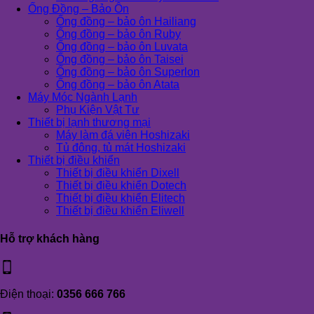
Ống Đồng – Bảo Ôn
Ống đồng – bảo ôn Hailiang
Ống đồng – bảo ôn Ruby
Ống đồng – bảo ôn Luvata
Ống đồng – bảo ôn Taisei
Ống đồng – bảo ôn Superlon
Ống đồng – bảo ôn Atata
Máy Móc Ngành Lạnh
Phụ Kiện Vật Tư
Thiết bị lạnh thương mại
Máy làm đá viên Hoshizaki
Tủ đông, tủ mát Hoshizaki
Thiết bị điều khiển
Thiết bị điều khiển Dixell
Thiết bị điều khiển Dotech
Thiết bị điều khiển Elitech
Thiết bị điều khiển Eliwell
Hỗ trợ khách hàng
Điện thoại:
0356 666 766