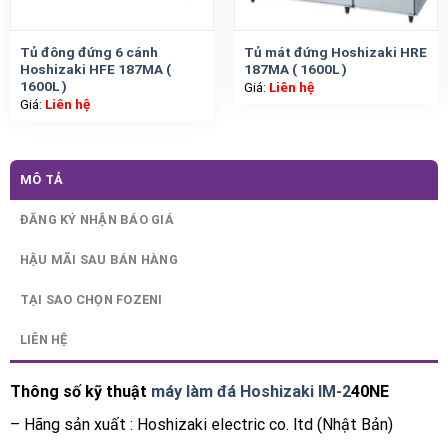
Tủ đông đứng 6 cánh
Tủ mát đứng Hoshizaki HRE
Hoshizaki HFE 187MA (
187MA ( 1600L )
1600L )
Giá:
Liên hệ
Giá:
Liên hệ
MÔ TẢ
ĐĂNG KÝ NHẬN BÁO GIÁ
HẬU MÃI SAU BÁN HÀNG
TẠI SAO CHỌN FOZENI
LIÊN HỆ
Thông số kỹ thuật
máy làm đá Hoshizaki IM-2
40NE
– Hãng sản xuất : Hoshizaki electric co. ltd (Nhật Bản)