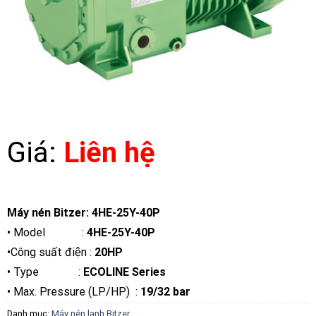
Giá:
Liên hệ
Máy nén Bitzer: 4HE-25Y-40P
• Model :
4HE-25Y-40P
•Công suất điện :
20HP
• Type :
ECOLINE Series
• Max. Pressure (LP/HP) :
19/32 bar
Danh mục:
Máy nén lạnh Bitzer