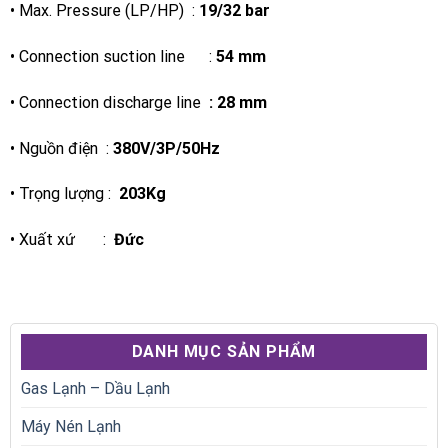
• Max. Pressure (LP/HP) :
19/32 bar
• Connection suction line :
54 mm
• Connection discharge line
:
28 mm
• Nguồn điện :
38
0V/
3
P/50Hz
• Trọng lượng :
203Kg
• Xuất xứ :
Đức
DANH MỤC SẢN PHẨM
Gas Lạnh – Dầu Lạnh
Máy Nén Lạnh