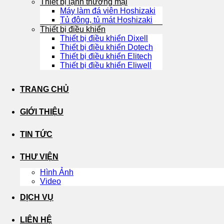
Thiết bị lạnh thương mại
Máy làm đá viên Hoshizaki
Tủ đông, tủ mát Hoshizaki
Thiết bị điều khiển
Thiết bị điều khiển Dixell
Thiết bị điều khiển Dotech
Thiết bị điều khiển Elitech
Thiết bị điều khiển Eliwell
TRANG CHỦ
GIỚI THIỆU
TIN TỨC
THƯ VIỆN
Hình Ảnh
Video
DỊCH VỤ
LIÊN HỆ