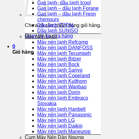
Gas lạnh- dầu lạnh Icool
Gas lạnh – dầu lạnh Forane
Gas lạnh – dầu lạnh Freon
chemours
Dầu lạnh TOTAL
Chưa có sản phẩm trong giỏ hàng.
Dầu lạnh SUNISO
Quay trở lại cửa hàng
Máy Nén Lạnh
Máy nén lạnh Refcomp
0
Máy nén lạnh DANFOSS
Giỏ hàng
Máy nén lạnh Tecumseh
Máy nén lạnh Bitzer
Máy nén lạnh Bock
Máy nén lạnh Sanyo
Máy nén lạnh Copeland
Máy nén lạnh Kulthorn
Máy nén lạnh Wanbao
Máy nén lạnh Dorin
Máy nén lạnh Embraco
Slovakia
Máy nén lạnh Hanbell
Máy nén lạnh Panasonic
Máy nén lạnh LG
Máy nén lạnh Daikin
Máy nén lạnh Maneurop
Cụm Máy Nén Dàn Ngưng