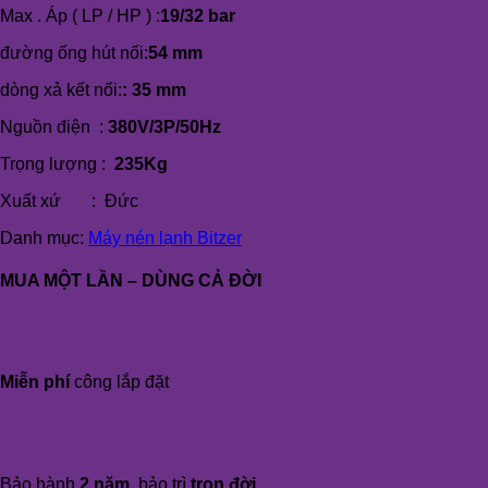
Max . Áp ( LP / HP ) :
19/32 bar
đường ống hút nối:
54 mm
dòng xả kết nối:
: 35 mm
Nguồn điện :
380V/3P/50Hz
Trọng lượng :
235Kg
Xuất xứ : Đức
Danh mục:
Máy nén lạnh Bitzer
MUA MỘT LẦN – DÙNG CẢ ĐỜI
Miễn phí
công lắp đặt
Bảo hành
2 năm
, bảo trì
trọn đời