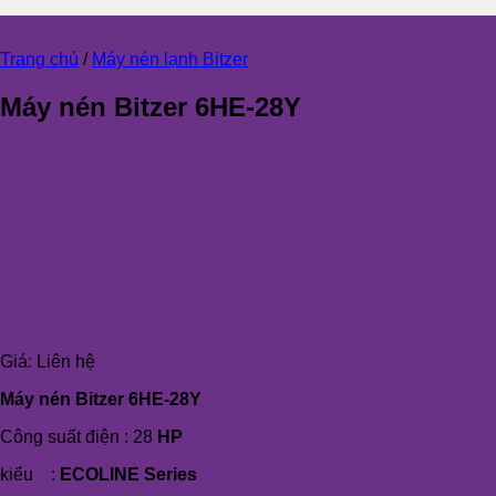
Trang chủ
/
Máy nén lạnh Bitzer
Máy nén Bitzer 6HE-28Y
Giá:
Liên hệ
Máy nén Bitzer 6HE-28Y
Công suất điện : 28
HP
kiểu :
ECOLINE Series