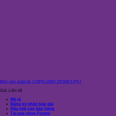
Máy nén xoắn ốc COPELAND ZR30K3-PFJ
Giá:
Liên hệ
Mô tả
Đăng ký nhận báo giá
Hậu mãi sau bán hàng
Tại sao chọn Fozeni