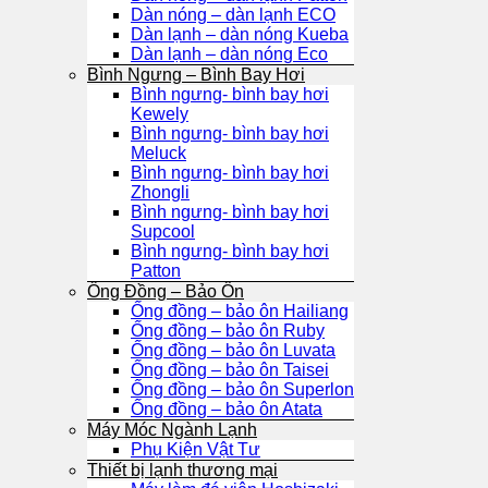
Dàn nóng – dàn lạnh ECO
Dàn lạnh – dàn nóng Kueba
Dàn lạnh – dàn nóng Eco
Bình Ngưng – Bình Bay Hơi
Bình ngưng- bình bay hơi
Kewely
Bình ngưng- bình bay hơi
Meluck
Bình ngưng- bình bay hơi
Zhongli
Bình ngưng- bình bay hơi
Supcool
Bình ngưng- bình bay hơi
Patton
Ống Đồng – Bảo Ôn
Ống đồng – bảo ôn Hailiang
Ống đồng – bảo ôn Ruby
Ống đồng – bảo ôn Luvata
Ống đồng – bảo ôn Taisei
Ống đồng – bảo ôn Superlon
Ống đồng – bảo ôn Atata
Máy Móc Ngành Lạnh
Phụ Kiện Vật Tư
Thiết bị lạnh thương mại