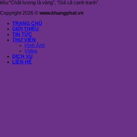
tiêu:“Chất lượng là vàng”, “Giá cả cạnh tranh”.
Copyright 2026 ©
www.khangphat.vn
TRANG CHỦ
GIỚI THIỆU
TIN TỨC
THƯ VIỆN
Hình Ảnh
Video
DỊCH VỤ
LIÊN HỆ