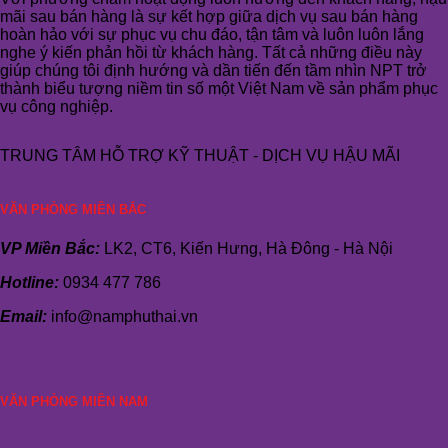
mãi sau bán hàng là sự kết hợp giữa dịch vụ sau bán hàng
hoàn hảo với sự phục vụ chu đáo, tận tâm và luôn luôn lắng
nghe ý kiến phản hồi từ khách hàng. Tất cả những điều này
giúp chúng tôi định hướng và dần tiến đến tầm nhìn NPT trở
thành biểu tượng niềm tin số một Việt Nam về sản phẩm phục
vụ công nghiệp.
TRUNG TÂM HỖ TRỢ KỸ THUẬT - DỊCH VỤ HẬU MÃI
VĂN PHÒNG MIỀN BẮC
VP Miền Bắc:
LK2, CT6, Kiến Hưng, Hà Đông - Hà Nội
Hotline:
0934 477 786
Email:
info@namphuthai.vn
VĂN PHÒNG MIỀN NAM