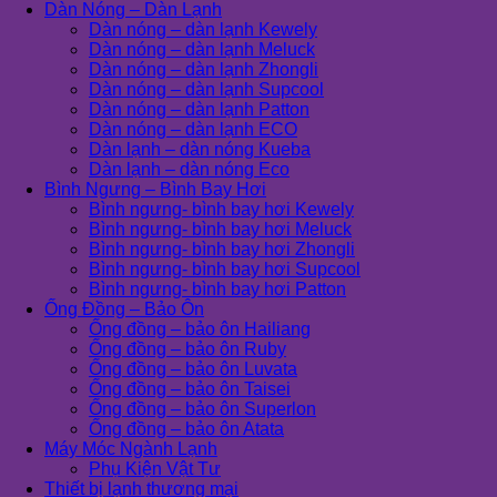
Dàn Nóng – Dàn Lạnh
Dàn nóng – dàn lạnh Kewely
Dàn nóng – dàn lạnh Meluck
Dàn nóng – dàn lạnh Zhongli
Dàn nóng – dàn lạnh Supcool
Dàn nóng – dàn lạnh Patton
Dàn nóng – dàn lạnh ECO
Dàn lạnh – dàn nóng Kueba
Dàn lạnh – dàn nóng Eco
Bình Ngưng – Bình Bay Hơi
Bình ngưng- bình bay hơi Kewely
Bình ngưng- bình bay hơi Meluck
Bình ngưng- bình bay hơi Zhongli
Bình ngưng- bình bay hơi Supcool
Bình ngưng- bình bay hơi Patton
Ống Đồng – Bảo Ôn
Ống đồng – bảo ôn Hailiang
Ống đồng – bảo ôn Ruby
Ống đồng – bảo ôn Luvata
Ống đồng – bảo ôn Taisei
Ống đồng – bảo ôn Superlon
Ống đồng – bảo ôn Atata
Máy Móc Ngành Lạnh
Phụ Kiện Vật Tư
Thiết bị lạnh thương mại