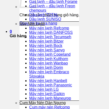
Gas lạnh – dầu lạnh Forane
Gas lạnh – dầu lạnh Freon
chemours
Dầu lạnh TOTAL
Chưa có sản phẩm trong giỏ hàng.
Dầu lạnh SUNISO
Quay trở lại cửa hàng
Máy Nén Lạnh
Máy nén lạnh Refcomp
0
Máy nén lạnh DANFOSS
Giỏ hàng
Máy nén lạnh Tecumseh
Máy nén lạnh Bitzer
Máy nén lạnh Bock
Máy nén lạnh Sanyo
Máy nén lạnh Copeland
Máy nén lạnh Kulthorn
Máy nén lạnh Wanbao
Máy nén lạnh Dorin
Máy nén lạnh Embraco
Slovakia
Máy nén lạnh Hanbell
Máy nén lạnh Panasonic
Máy nén lạnh LG
Máy nén lạnh Daikin
Máy nén lạnh Maneurop
Cụm Máy Nén Dàn Ngưng
Cụm máy nén Refcomp