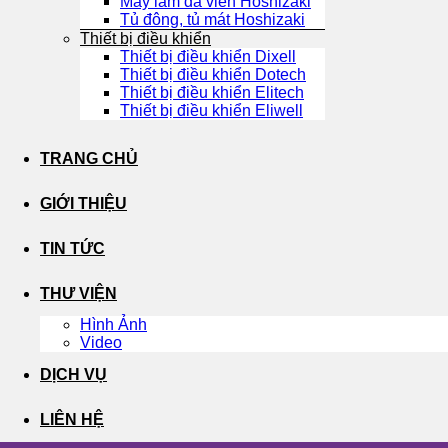
Máy làm đá viên Hoshizaki
Tủ đông, tủ mát Hoshizaki
Thiết bị điều khiển
Thiết bị điều khiển Dixell
Thiết bị điều khiển Dotech
Thiết bị điều khiển Elitech
Thiết bị điều khiển Eliwell
TRANG CHỦ
GIỚI THIỆU
TIN TỨC
THƯ VIỆN
Hình Ảnh
Video
DỊCH VỤ
LIÊN HỆ