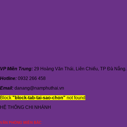
VP Miền Trung:
29 Hoàng Văn Thái, Liên Chiểu, TP Đà Nẵng.
Hotline:
0932 266 458
Email:
danang@namphuthai.vn
Block
"block-tab-tai-sao-chon"
not found
HỆ THỐNG CHI NHÁNH
VĂN PHÒNG MIỀN BẮC