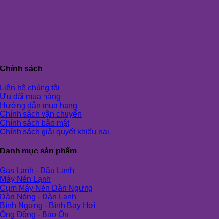
Chính sách
Liên hệ chúng tôi
Ưu đãi mua hàng
Hướng dẫn mua hàng
Chính sách vận chuyển
Chính sách bảo mật
Chính sách giải quyết khiếu nại
Danh mục sản phẩm
Gas Lạnh - Dầu Lạnh
Máy Nén Lạnh
Cụm Máy Nén Dàn Ngưng
Dàn Nóng - Dàn Lạnh
Bình Ngưng - Bình Bay Hơi
Ống Đồng - Bảo Ôn