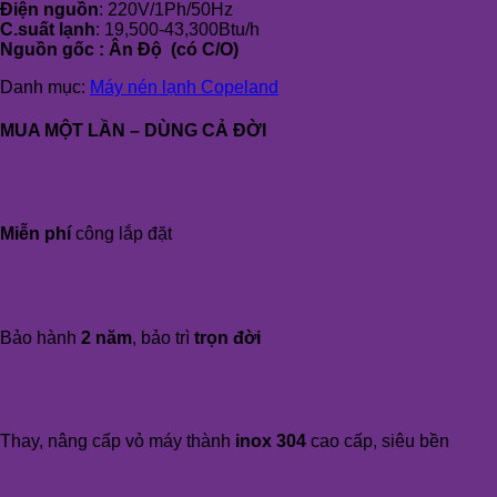
Điện nguồn
: 220V/1Ph/50Hz
C.suất lạnh
: 19,500-43,300Btu/h
Nguồn gốc : Ân Độ (có C/O)
Danh mục:
Máy nén lạnh Copeland
MUA MỘT LẦN – DÙNG CẢ ĐỜI
Miễn phí
công lắp đặt
Bảo hành
2 năm
, bảo trì
trọn đời
Thay, nâng cấp vỏ máy thành
inox 304
cao cấp, siêu bền