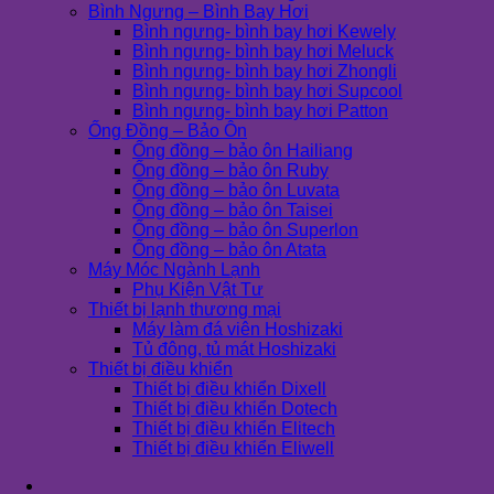
Bình Ngưng – Bình Bay Hơi
Bình ngưng- bình bay hơi Kewely
Bình ngưng- bình bay hơi Meluck
Bình ngưng- bình bay hơi Zhongli
Bình ngưng- bình bay hơi Supcool
Bình ngưng- bình bay hơi Patton
Ống Đồng – Bảo Ôn
Ống đồng – bảo ôn Hailiang
Ống đồng – bảo ôn Ruby
Ống đồng – bảo ôn Luvata
Ống đồng – bảo ôn Taisei
Ống đồng – bảo ôn Superlon
Ống đồng – bảo ôn Atata
Máy Móc Ngành Lạnh
Phụ Kiện Vật Tư
Thiết bị lạnh thương mại
Máy làm đá viên Hoshizaki
Tủ đông, tủ mát Hoshizaki
Thiết bị điều khiển
Thiết bị điều khiển Dixell
Thiết bị điều khiển Dotech
Thiết bị điều khiển Elitech
Thiết bị điều khiển Eliwell