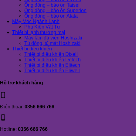
Ống đồng – bảo ôn Taisei
Ống đồng – bảo ôn Superlon
Ống đồng – bảo ôn Atata
Máy Móc Ngành Lạnh
Phụ Kiện Vật Tư
Thiết bị lạnh thương mại
Máy làm đá viên Hoshizaki
Tủ đông, tủ mát Hoshizaki
Thiết bị điều khiển
Thiết bị điều khiển Dixell
Thiết bị điều khiển Dotech
Thiết bị điều khiển Elitech
Thiết bị điều khiển Eliwell
Hỗ trợ khách hàng
Điện thoại:
0356 666 766
Hotline:
0356 666 766