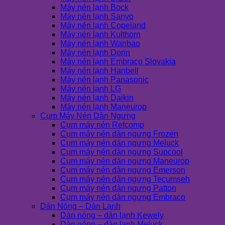
Máy nén lạnh Bock
Máy nén lạnh Sanyo
Máy nén lạnh Copeland
Máy nén lạnh Kulthorn
Máy nén lạnh Wanbao
Máy nén lạnh Dorin
Máy nén lạnh Embraco Slovakia
Máy nén lạnh Hanbell
Máy nén lạnh Panasonic
Máy nén lạnh LG
Máy nén lạnh Daikin
Máy nén lạnh Maneurop
Cụm Máy Nén Dàn Ngưng
Cụm máy nén Refcomp
Cụm máy nén dàn ngưng Frozen
Cụm máy nén dàn ngưng Meluck
Cụm máy nén dàn ngưng Supcool
Cụm máy nén dàn ngưng Maneurop
Cụm máy nén dàn ngưng Emerson
Cụm máy nén dàn ngưng Tecumseh
Cụm máy nén dàn ngưng Patton
Cụm máy nén dàn ngưng Embraco
Dàn Nóng – Dàn Lạnh
Dàn nóng – dàn lạnh Kewely
Dàn nóng – dàn lạnh Meluck