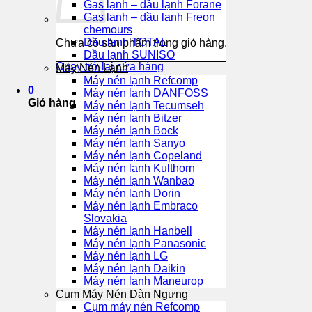
Gas lạnh – dầu lạnh Forane
Gas lạnh – dầu lạnh Freon
chemours
Dầu lạnh TOTAL
Chưa có sản phẩm trong giỏ hàng.
Dầu lạnh SUNISO
Quay trở lại cửa hàng
Máy Nén Lạnh
Máy nén lạnh Refcomp
0
Máy nén lạnh DANFOSS
Giỏ hàng
Máy nén lạnh Tecumseh
Máy nén lạnh Bitzer
Máy nén lạnh Bock
Máy nén lạnh Sanyo
Máy nén lạnh Copeland
Máy nén lạnh Kulthorn
Máy nén lạnh Wanbao
Máy nén lạnh Dorin
Máy nén lạnh Embraco
Slovakia
Máy nén lạnh Hanbell
Máy nén lạnh Panasonic
Máy nén lạnh LG
Máy nén lạnh Daikin
Máy nén lạnh Maneurop
Cụm Máy Nén Dàn Ngưng
Cụm máy nén Refcomp