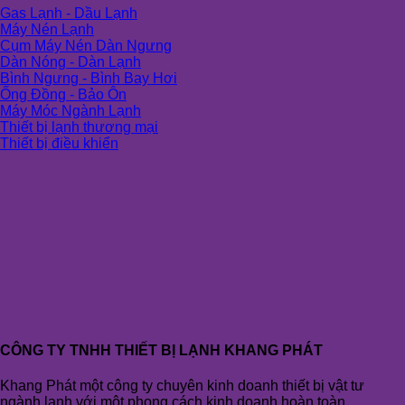
Gas Lạnh - Dầu Lạnh
Máy Nén Lạnh
Cụm Máy Nén Dàn Ngưng
Dàn Nóng - Dàn Lạnh
Bình Ngưng - Bình Bay Hơi
Ống Đồng - Bảo Ôn
Máy Móc Ngành Lạnh
Thiết bị lạnh thương mại
Thiết bị điều khiển
CÔNG TY TNHH THIẾT BỊ LẠNH KHANG PHÁT
Khang Phát một công ty chuyên kinh doanh thiết bị vật tư
ngành lạnh với một phong cách kinh doanh hoàn toàn