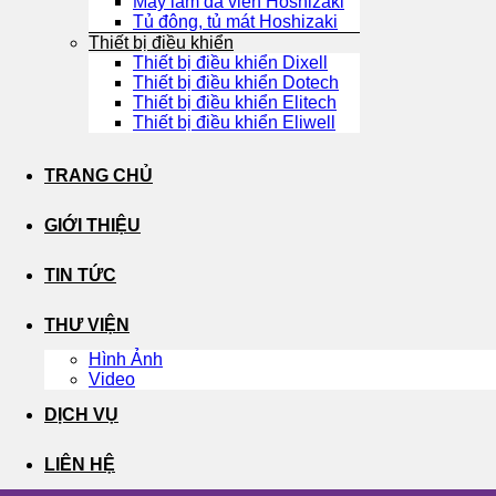
Máy làm đá viên Hoshizaki
Tủ đông, tủ mát Hoshizaki
Thiết bị điều khiển
Thiết bị điều khiển Dixell
Thiết bị điều khiển Dotech
Thiết bị điều khiển Elitech
Thiết bị điều khiển Eliwell
TRANG CHỦ
GIỚI THIỆU
TIN TỨC
THƯ VIỆN
Hình Ảnh
Video
DỊCH VỤ
LIÊN HỆ