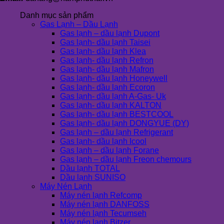
Danh mục sản phẩm
Gas Lạnh – Dầu Lạnh
Gas lạnh – dầu lạnh Dupont
Gas lạnh- dầu lạnh Taisei
Gas lạnh- dầu lạnh Klea
Gas lạnh- dầu lạnh Refron
Gas lạnh- dầu lạnh Mafron
Gas lạnh- dầu lạnh Honeywell
Gas lạnh- dầu lạnh Ecoron
Gas lạnh- dầu lạnh A-Gas- Uk
Gas lạnh- dầu lạnh KALTON
Gas lạnh- dầu lạnh BESTCOOL
Gas lạnh- dầu lạnh DONGYUE (DY)
Gas lạnh – dầu lạnh Refrigerant
Gas lạnh- dầu lạnh Icool
Gas lạnh – dầu lạnh Forane
Gas lạnh – dầu lạnh Freon chemours
Dầu lạnh TOTAL
Dầu lạnh SUNISO
Máy Nén Lạnh
Máy nén lạnh Refcomp
Máy nén lạnh DANFOSS
Máy nén lạnh Tecumseh
Máy nén lạnh Bitzer