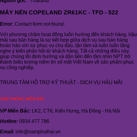
Nguồn gốc
: Thailand
MÁY NÉN COPELAND ZR61KC - TFD - 522
Error:
Contact form not found.
Với phương châm hoạt động luôn hướng đến khách hàng, hậu
mãi sau bán hàng là sự kết hợp giữa dịch vụ sau bán hàng
hoàn hảo với sự phục vụ chu đáo, tận tâm và luôn luôn lắng
nghe ý kiến phản hồi từ khách hàng. Tất cả những điều này
giúp chúng tôi định hướng và dần tiến đến tầm nhìn NPT trở
thành biểu tượng niềm tin số một Việt Nam về sản phẩm phục
vụ công nghiệp.
TRUNG TÂM HỖ TRỢ KỸ THUẬT - DỊCH VỤ HẬU MÃI
VĂN PHÒNG MIỀN BẮC
VP Miền Bắc:
LK2, CT6, Kiến Hưng, Hà Đông - Hà Nội
Hotline:
0934 477 786
Email:
info@namphuthai.vn