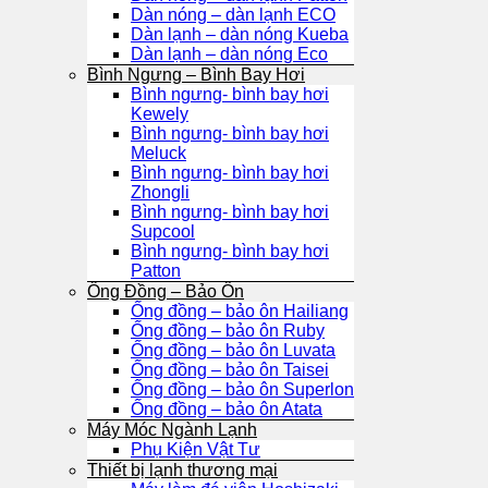
Dàn nóng – dàn lạnh ECO
Dàn lạnh – dàn nóng Kueba
Dàn lạnh – dàn nóng Eco
Bình Ngưng – Bình Bay Hơi
Bình ngưng- bình bay hơi
Kewely
Bình ngưng- bình bay hơi
Meluck
Bình ngưng- bình bay hơi
Zhongli
Bình ngưng- bình bay hơi
Supcool
Bình ngưng- bình bay hơi
Patton
Ống Đồng – Bảo Ôn
Ống đồng – bảo ôn Hailiang
Ống đồng – bảo ôn Ruby
Ống đồng – bảo ôn Luvata
Ống đồng – bảo ôn Taisei
Ống đồng – bảo ôn Superlon
Ống đồng – bảo ôn Atata
Máy Móc Ngành Lạnh
Phụ Kiện Vật Tư
Thiết bị lạnh thương mại