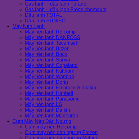
Gas lạnh – dầu lạnh Forane
Gas lạnh – dầu lạnh Freon chemours
Dầu lạnh TOTAL
Dầu lạnh SUNISO
Máy Nén Lạnh
Máy nén lạnh Refcomp
Máy nén lạnh DANFOSS
Máy nén lạnh Tecumseh
Máy nén lạnh Bitzer
Máy nén lạnh Bock
Máy nén lạnh Sanyo
Máy nén lạnh Copeland
Máy nén lạnh Kulthorn
Máy nén lạnh Wanbao
Máy nén lạnh Dorin
Máy nén lạnh Embraco Slovakia
Máy nén lạnh Hanbell
Máy nén lạnh Panasonic
Máy nén lạnh LG
Máy nén lạnh Daikin
Máy nén lạnh Maneurop
Cụm Máy Nén Dàn Ngưng
Cụm máy nén Refcomp
Cụm máy nén dàn ngưng Frozen
Cụm máy nén dàn ngưng Meluck