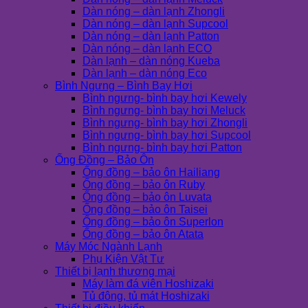
Dàn nóng – dàn lạnh Zhongli
Dàn nóng – dàn lạnh Supcool
Dàn nóng – dàn lạnh Patton
Dàn nóng – dàn lạnh ECO
Dàn lạnh – dàn nóng Kueba
Dàn lạnh – dàn nóng Eco
Bình Ngưng – Bình Bay Hơi
Bình ngưng- bình bay hơi Kewely
Bình ngưng- bình bay hơi Meluck
Bình ngưng- bình bay hơi Zhongli
Bình ngưng- bình bay hơi Supcool
Bình ngưng- bình bay hơi Patton
Ống Đồng – Bảo Ôn
Ống đồng – bảo ôn Hailiang
Ống đồng – bảo ôn Ruby
Ống đồng – bảo ôn Luvata
Ống đồng – bảo ôn Taisei
Ống đồng – bảo ôn Superlon
Ống đồng – bảo ôn Atata
Máy Móc Ngành Lạnh
Phụ Kiện Vật Tư
Thiết bị lạnh thương mại
Máy làm đá viên Hoshizaki
Tủ đông, tủ mát Hoshizaki