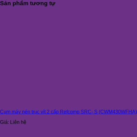
Sản phẩm tương tự
Cụm máy nén trục vít 2 cấp Refcomp SRC- S (CWM430WFHA)
Giá:
Liên hệ