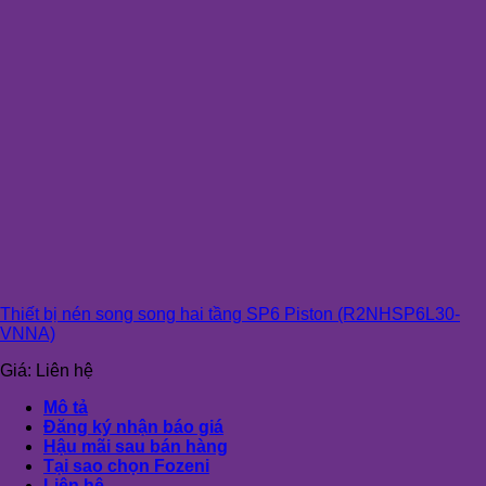
Thiết bị nén song song hai tầng SP6 Piston (R2NHSP6L30-
VNNA)
Giá:
Liên hệ
Mô tả
Đăng ký nhận báo giá
Hậu mãi sau bán hàng
Tại sao chọn Fozeni
Liên hệ