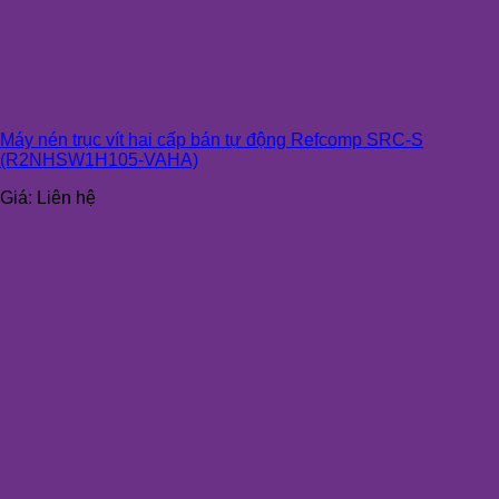
Máy nén trục vít hai cấp bán tự động Refcomp SRC-S
(R2NHSW1H105-VAHA)
Giá:
Liên hệ