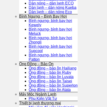
Dàn nóng – dàn lạnh ECO
Dàn lạnh – dàn nóng Kueba
Dàn lạnh – dàn nóng Eco
Bình Ngưng – Bình Bay Hơi
Bình ngưng- bình bay hơi
Kewely
Bình ngưng- bình bay hơi
Meluck
Bình ngưng- bình bay hơi
Zhongli
Bình ngưng- bình bay hơi
Supcool
Bình ngưng- bình bay hơi
Patton
Ống Đồng – Bảo Ôn
Ống đồng – bảo ôn Hailiang
Ống đồng – bảo ôn Ruby
Ống đồng – bảo ôn Luvata
Ống đồng – bảo ôn Taisei
Ống đồng – bảo ôn Superlon
Ống đồng – bảo ôn Atata
Máy Móc Ngành Lạnh
Phụ Kiện Vật Tư
Thiết bị lạnh thương mại