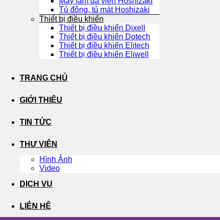
Máy làm đá viên Hoshizaki
Tủ đông, tủ mát Hoshizaki
Thiết bị điều khiển
Thiết bị điều khiển Dixell
Thiết bị điều khiển Dotech
Thiết bị điều khiển Elitech
Thiết bị điều khiển Eliwell
TRANG CHỦ
GIỚI THIỆU
TIN TỨC
THƯ VIỆN
Hình Ảnh
Video
DỊCH VỤ
LIÊN HỆ