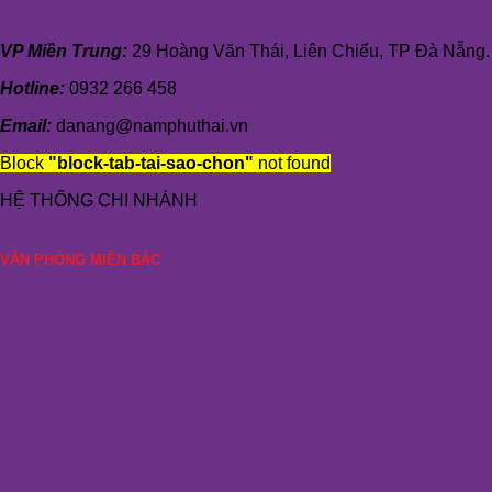
VP Miền Trung:
29 Hoàng Văn Thái, Liên Chiểu, TP Đà Nẵng.
Hotline:
0932 266 458
Email:
danang@namphuthai.vn
Block
"block-tab-tai-sao-chon"
not found
HỆ THỐNG CHI NHÁNH
VĂN PHÒNG MIỀN BẮC