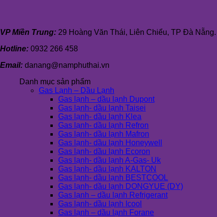
VP Miền Trung:
29 Hoàng Văn Thái, Liên Chiểu, TP Đà Nẵng.
Hotline:
0932 266 458
Email:
danang@namphuthai.vn
Danh mục sản phẩm
Gas Lạnh – Dầu Lạnh
Gas lạnh – dầu lạnh Dupont
Gas lạnh- dầu lạnh Taisei
Gas lạnh- dầu lạnh Klea
Gas lạnh- dầu lạnh Refron
Gas lạnh- dầu lạnh Mafron
Gas lạnh- dầu lạnh Honeywell
Gas lạnh- dầu lạnh Ecoron
Gas lạnh- dầu lạnh A-Gas- Uk
Gas lạnh- dầu lạnh KALTON
Gas lạnh- dầu lạnh BESTCOOL
Gas lạnh- dầu lạnh DONGYUE (DY)
Gas lạnh – dầu lạnh Refrigerant
Gas lạnh- dầu lạnh Icool
Gas lạnh – dầu lạnh Forane