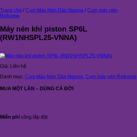
Trang chủ
/
Cụm Máy Nén Dàn Ngưng
/
Cụm máy nén
Refcomp
Máy nén khí piston SP6L
(RW1NHSPL25-VNNA)
Giá:
Liên hệ
Danh mục:
Cụm Máy Nén Dàn Ngưng
,
Cụm máy nén Refcomp
MUA MỘT LẦN – DÙNG CẢ ĐỜI
Miễn phí
công lắp đặt