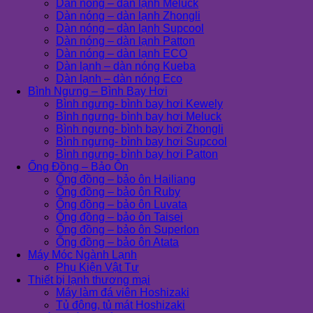
Dàn nóng – dàn lạnh Meluck
Dàn nóng – dàn lạnh Zhongli
Dàn nóng – dàn lạnh Supcool
Dàn nóng – dàn lạnh Patton
Dàn nóng – dàn lạnh ECO
Dàn lạnh – dàn nóng Kueba
Dàn lạnh – dàn nóng Eco
Bình Ngưng – Bình Bay Hơi
Bình ngưng- bình bay hơi Kewely
Bình ngưng- bình bay hơi Meluck
Bình ngưng- bình bay hơi Zhongli
Bình ngưng- bình bay hơi Supcool
Bình ngưng- bình bay hơi Patton
Ống Đồng – Bảo Ôn
Ống đồng – bảo ôn Hailiang
Ống đồng – bảo ôn Ruby
Ống đồng – bảo ôn Luvata
Ống đồng – bảo ôn Taisei
Ống đồng – bảo ôn Superlon
Ống đồng – bảo ôn Atata
Máy Móc Ngành Lạnh
Phụ Kiện Vật Tư
Thiết bị lạnh thương mại
Máy làm đá viên Hoshizaki
Tủ đông, tủ mát Hoshizaki