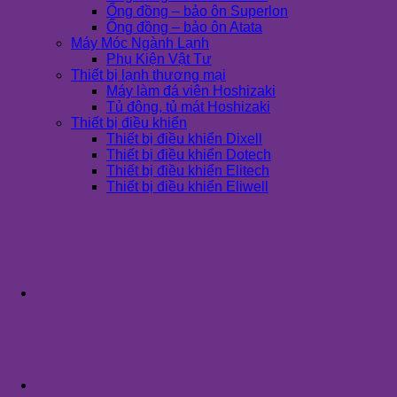
Ống đồng – bảo ôn Superlon
Ống đồng – bảo ôn Atata
Máy Móc Ngành Lạnh
Phụ Kiện Vật Tư
Thiết bị lạnh thương mại
Máy làm đá viên Hoshizaki
Tủ đông, tủ mát Hoshizaki
Thiết bị điều khiển
Thiết bị điều khiển Dixell
Thiết bị điều khiển Dotech
Thiết bị điều khiển Elitech
Thiết bị điều khiển Eliwell