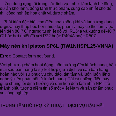
– Ứng dụng rộng rãi trong các lĩnh vực như: làm lạnh bê tông,
dự án kho lạnh, đông lạnh thực phẩm, cung cấp nhiệt cho đô
thị, công nghiệp hóa chất và dược phẩm.
– Phát triển đặc biệt cho điều hòa không khí và lạnh ứng dụng
ở giữa hay thấp bốc hơi nhiệt độ, phạm vi này có thể làm việc
lên đến 80 [° C] ngưng tụ nhiệt độ với R134a và xuống để-40 [°
C] bốc hơi nhiệt độ với R22 hoặc R404A hoặc R507.
Máy nén khí piston SP6L (RW1NHSPL25-VNNA)
Error:
Contact form not found.
Với phương châm hoạt động luôn hướng đến khách hàng, hậu
mãi sau bán hàng là sự kết hợp giữa dịch vụ sau bán hàng
hoàn hảo với sự phục vụ chu đáo, tận tâm và luôn luôn lắng
nghe ý kiến phản hồi từ khách hàng. Tất cả những điều này
giúp chúng tôi định hướng và dần tiến đến tầm nhìn NPT trở
thành biểu tượng niềm tin số một Việt Nam về sản phẩm phục
vụ công nghiệp.
TRUNG TÂM HỖ TRỢ KỸ THUẬT - DỊCH VỤ HẬU MÃI