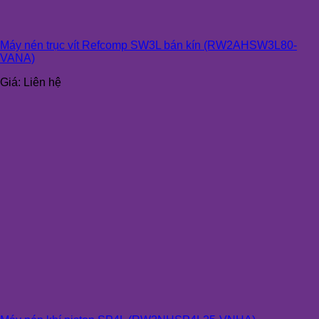
Máy nén trục vít Refcomp SW3L bán kín (RW2AHSW3L80-
VANA)
Giá:
Liên hệ