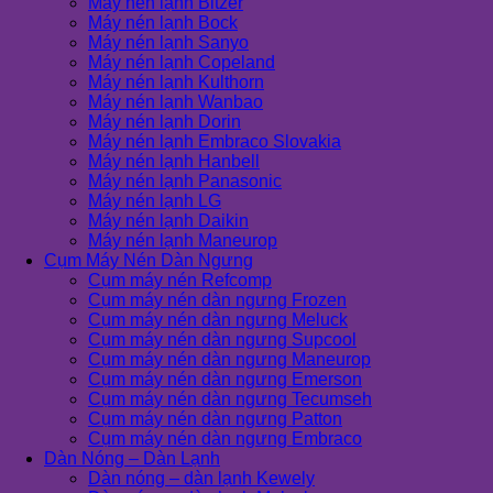
Máy nén lạnh Bitzer
Máy nén lạnh Bock
Máy nén lạnh Sanyo
Máy nén lạnh Copeland
Máy nén lạnh Kulthorn
Máy nén lạnh Wanbao
Máy nén lạnh Dorin
Máy nén lạnh Embraco Slovakia
Máy nén lạnh Hanbell
Máy nén lạnh Panasonic
Máy nén lạnh LG
Máy nén lạnh Daikin
Máy nén lạnh Maneurop
Cụm Máy Nén Dàn Ngưng
Cụm máy nén Refcomp
Cụm máy nén dàn ngưng Frozen
Cụm máy nén dàn ngưng Meluck
Cụm máy nén dàn ngưng Supcool
Cụm máy nén dàn ngưng Maneurop
Cụm máy nén dàn ngưng Emerson
Cụm máy nén dàn ngưng Tecumseh
Cụm máy nén dàn ngưng Patton
Cụm máy nén dàn ngưng Embraco
Dàn Nóng – Dàn Lạnh
Dàn nóng – dàn lạnh Kewely