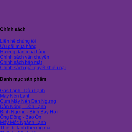
Chính sách
Liên hệ chúng tôi
Ưu đãi mua hàng
Hướng dẫn mua hàng
Chính sách vận chuyển
Chính sách bảo mật
Chính sách giải quyết khiếu nại
Danh mục sản phẩm
Gas Lạnh - Dầu Lạnh
Máy Nén Lạnh
Cụm Máy Nén Dàn Ngưng
Dàn Nóng - Dàn Lạnh
Bình Ngưng - Bình Bay Hơi
Ống Đồng - Bảo Ôn
Máy Móc Ngành Lạnh
Thiết bị lạnh thương mại