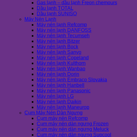
Gas lạnh – dầu lạnh Freon chemours
Dầu lạnh TOTAL
Dầu lạnh SUNISO
Máy Nén Lạnh
Máy nén lạnh Refcomp
Máy nén lạnh DANFOSS
Máy nén lạnh Tecumseh
Máy nén lạnh Bitzer
Máy nén lạnh Bock
Máy nén lạnh Sanyo
Máy nén lạnh Copeland
Máy nén lạnh Kulthorn
Máy nén lạnh Wanbao
Máy nén lạnh Dorin
Máy nén lạnh Embraco Slovakia
Máy nén lạnh Hanbell
Máy nén lạnh Panasonic
Máy nén lạnh LG
Máy nén lạnh Daikin
Máy nén lạnh Maneurop
Cụm Máy Nén Dàn Ngưng
Cụm máy nén Refcomp
Cụm máy nén dàn ngưng Frozen
Cụm máy nén dàn ngưng Meluck
Cụm máy nén dàn ngưng Supcool