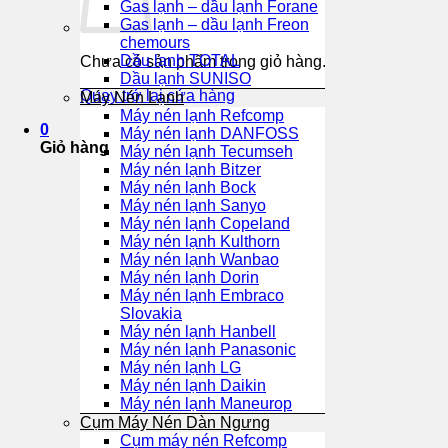
Gas lạnh – dầu lạnh Forane
Gas lạnh – dầu lạnh Freon
chemours
Dầu lạnh TOTAL
Chưa có sản phẩm trong giỏ hàng.
Dầu lạnh SUNISO
Quay trở lại cửa hàng
Máy Nén Lạnh
Máy nén lạnh Refcomp
0
Máy nén lạnh DANFOSS
Giỏ hàng
Máy nén lạnh Tecumseh
Máy nén lạnh Bitzer
Máy nén lạnh Bock
Máy nén lạnh Sanyo
Máy nén lạnh Copeland
Máy nén lạnh Kulthorn
Máy nén lạnh Wanbao
Máy nén lạnh Dorin
Máy nén lạnh Embraco
Slovakia
Máy nén lạnh Hanbell
Máy nén lạnh Panasonic
Máy nén lạnh LG
Máy nén lạnh Daikin
Máy nén lạnh Maneurop
Cụm Máy Nén Dàn Ngưng
Cụm máy nén Refcomp