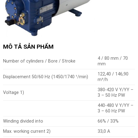
MÔ TẢ SẢN PHẨM
4 / 80 mm / 70
Number of cylinders / Bore / Stroke
mm
122,40 / 146,90
Displacement 50/60 Hz (1450/1740 ¹/min)
m³/h
380-420 V Y/YY –
Voltage 1)
3 – 50 Hz PW
440-480 V Y/YY –
3 – 60 Hz PW
Winding divided into
66% / 33%
Max. working current 2)
33,0 A