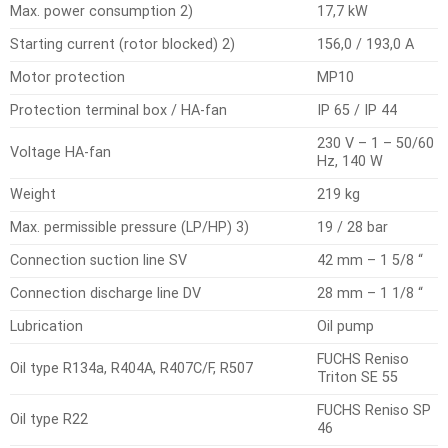
Max. power consumption 2)
17,7 kW
Starting current (rotor blocked) 2)
156,0 / 193,0 A
Motor protection
MP10
Protection terminal box / HA-fan
IP 65 / IP 44
230 V – 1 – 50/60
Voltage HA-fan
Hz, 140 W
Weight
219 kg
Max. permissible pressure (LP/HP) 3)
19 / 28 bar
Connection suction line SV
42 mm – 1 5/8 “
Connection discharge line DV
28 mm – 1 1/8 “
Lubrication
Oil pump
FUCHS Reniso
Oil type R134a, R404A, R407C/F, R507
Triton SE 55
FUCHS Reniso SP
Oil type R22
46