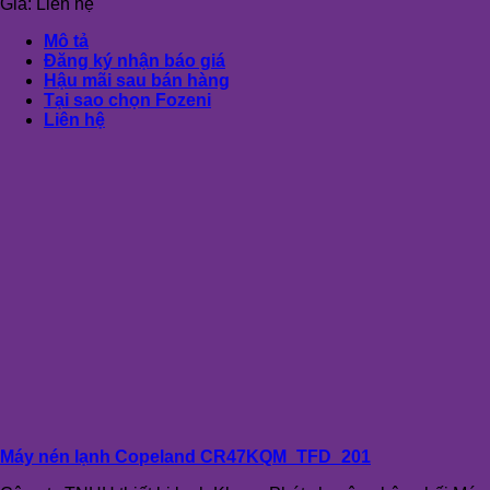
Giá:
Liên hệ
Mô tả
Đăng ký nhận báo giá
Hậu mãi sau bán hàng
Tại sao chọn Fozeni
Liên hệ
Máy nén lạnh Copeland CR47KQM_TFD_201