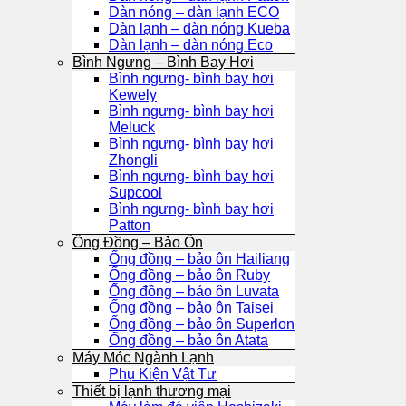
Dàn nóng – dàn lạnh ECO
Dàn lạnh – dàn nóng Kueba
Dàn lạnh – dàn nóng Eco
Bình Ngưng – Bình Bay Hơi
Bình ngưng- bình bay hơi
Kewely
Bình ngưng- bình bay hơi
Meluck
Bình ngưng- bình bay hơi
Zhongli
Bình ngưng- bình bay hơi
Supcool
Bình ngưng- bình bay hơi
Patton
Ống Đồng – Bảo Ôn
Ống đồng – bảo ôn Hailiang
Ống đồng – bảo ôn Ruby
Ống đồng – bảo ôn Luvata
Ống đồng – bảo ôn Taisei
Ống đồng – bảo ôn Superlon
Ống đồng – bảo ôn Atata
Máy Móc Ngành Lạnh
Phụ Kiện Vật Tư
Thiết bị lạnh thương mại