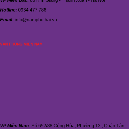
VP Miền Bắc:
88 Kim Giang - Thanh Xuân - Hà Nội
Hotline:
0934 477 786
Email:
info@namphuthai.vn
VĂN PHÒNG MIỀN NAM
VP Miền Nam:
Số 652/38 Cộng Hòa, Phường 13 , Quận Tân