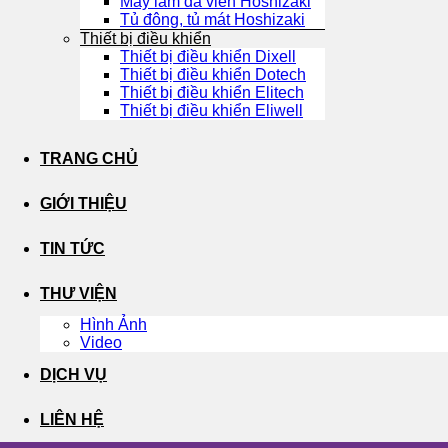
Máy làm đá viên Hoshizaki
Tủ đông, tủ mát Hoshizaki
Thiết bị điều khiển
Thiết bị điều khiển Dixell
Thiết bị điều khiển Dotech
Thiết bị điều khiển Elitech
Thiết bị điều khiển Eliwell
TRANG CHỦ
GIỚI THIỆU
TIN TỨC
THƯ VIỆN
Hình Ảnh
Video
DỊCH VỤ
LIÊN HỆ