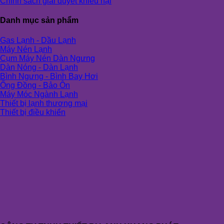
Chính sách giải quyết khiếu nại
Danh mục sản phẩm
Gas Lạnh - Dầu Lạnh
Máy Nén Lạnh
Cụm Máy Nén Dàn Ngưng
Dàn Nóng - Dàn Lạnh
Bình Ngưng - Bình Bay Hơi
Ống Đồng - Bảo Ôn
Máy Móc Ngành Lạnh
Thiết bị lạnh thương mại
Thiết bị điều khiển