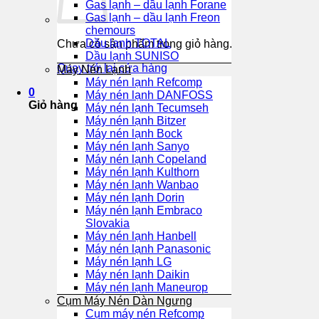
Gas lạnh – dầu lạnh Forane
Gas lạnh – dầu lạnh Freon
chemours
Dầu lạnh TOTAL
Chưa có sản phẩm trong giỏ hàng.
Dầu lạnh SUNISO
Quay trở lại cửa hàng
Máy Nén Lạnh
Máy nén lạnh Refcomp
0
Máy nén lạnh DANFOSS
Giỏ hàng
Máy nén lạnh Tecumseh
Máy nén lạnh Bitzer
Máy nén lạnh Bock
Máy nén lạnh Sanyo
Máy nén lạnh Copeland
Máy nén lạnh Kulthorn
Máy nén lạnh Wanbao
Máy nén lạnh Dorin
Máy nén lạnh Embraco
Slovakia
Máy nén lạnh Hanbell
Máy nén lạnh Panasonic
Máy nén lạnh LG
Máy nén lạnh Daikin
Máy nén lạnh Maneurop
Cụm Máy Nén Dàn Ngưng
Cụm máy nén Refcomp