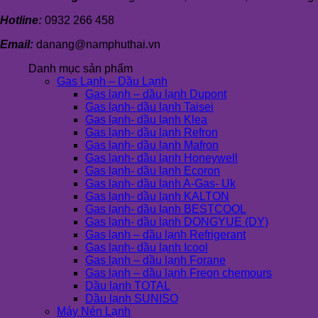
Hotline:
0932 266 458
Email:
danang@namphuthai.vn
Danh mục sản phẩm
Gas Lạnh – Dầu Lạnh
Gas lạnh – dầu lạnh Dupont
Gas lạnh- dầu lạnh Taisei
Gas lạnh- dầu lạnh Klea
Gas lạnh- dầu lạnh Refron
Gas lạnh- dầu lạnh Mafron
Gas lạnh- dầu lạnh Honeywell
Gas lạnh- dầu lạnh Ecoron
Gas lạnh- dầu lạnh A-Gas- Uk
Gas lạnh- dầu lạnh KALTON
Gas lạnh- dầu lạnh BESTCOOL
Gas lạnh- dầu lạnh DONGYUE (DY)
Gas lạnh – dầu lạnh Refrigerant
Gas lạnh- dầu lạnh Icool
Gas lạnh – dầu lạnh Forane
Gas lạnh – dầu lạnh Freon chemours
Dầu lạnh TOTAL
Dầu lạnh SUNISO
Máy Nén Lạnh