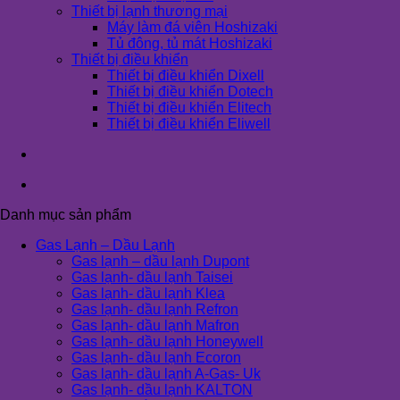
Thiết bị lạnh thương mại
Máy làm đá viên Hoshizaki
Tủ đông, tủ mát Hoshizaki
Thiết bị điều khiển
Thiết bị điều khiển Dixell
Thiết bị điều khiển Dotech
Thiết bị điều khiển Elitech
Thiết bị điều khiển Eliwell
Danh mục sản phẩm
Gas Lạnh – Dầu Lạnh
Gas lạnh – dầu lạnh Dupont
Gas lạnh- dầu lạnh Taisei
Gas lạnh- dầu lạnh Klea
Gas lạnh- dầu lạnh Refron
Gas lạnh- dầu lạnh Mafron
Gas lạnh- dầu lạnh Honeywell
Gas lạnh- dầu lạnh Ecoron
Gas lạnh- dầu lạnh A-Gas- Uk
Gas lạnh- dầu lạnh KALTON