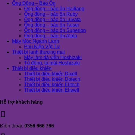
Ống Đồng – Bảo Ôn
Ống đồng – bảo ôn Hailiang
Ống đồng – bảo ôn Ruby
Ống đồng – bảo ôn Luvata
Ống đồng – bảo ôn Taisei
Ống đồng – bảo ôn Superlon
Ống đồng – bảo ôn Atata
Máy Móc Ngành Lạnh
Phụ Kiện Vật Tư
Thiết bị lạnh thương mại
Máy làm đá viên Hoshizaki
Tủ đông, tủ mát Hoshizaki
Thiết bị điều khiển
Thiết bị điều khiển Dixell
Thiết bị điều khiển Dotech
Thiết bị điều khiển Elitech
Thiết bị điều khiển Eliwell
Hỗ trợ khách hàng
Điện thoại:
0356 666 766