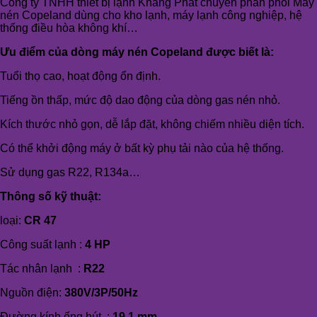
Công ty TNHH thiết bị lạnh Khang Phát chuyên phân phối Máy
nén Copeland dùng cho kho lạnh, máy lạnh công nghiệp, hệ
thống điều hòa không khí…
Ưu điểm của dòng máy nén Copeland được biết là:
Tuổi thọ cao, hoạt động ổn định.
Tiếng ồn thấp, mức độ dao động của dòng gas nén nhỏ.
Kích thước nhỏ gọn, dễ lắp đặt, không chiếm nhiều diện tích.
Có thể khởi động máy ở bất kỳ phụ tải nào của hệ thống.
Sử dụng gas R22, R134a…
Thông số kỹ thuật:
loại:
CR 47
Công suất lạnh :
4 HP
Tác nhân lạnh :
R22
Nguồn điện:
380V/3P/50Hz
Đường kính ống hút :
19.1 mm