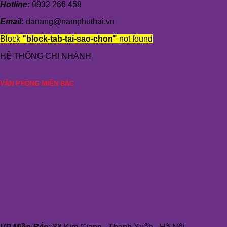
Hotline:
0932 266 458
Email:
danang@namphuthai.vn
Block
"block-tab-tai-sao-chon"
not found
HỆ THỐNG CHI NHÁNH
VĂN PHÒNG MIỀN BẮC