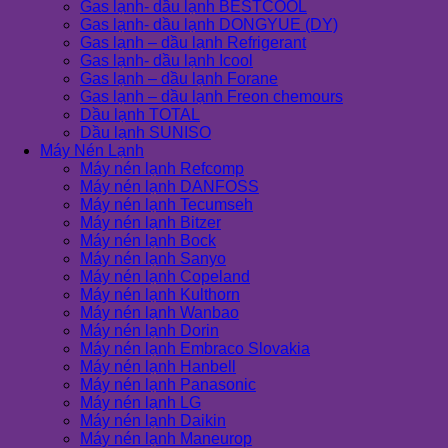
Gas lạnh- dầu lạnh BESTCOOL
Gas lạnh- dầu lạnh DONGYUE (DY)
Gas lạnh – dầu lạnh Refrigerant
Gas lạnh- dầu lạnh Icool
Gas lạnh – dầu lạnh Forane
Gas lạnh – dầu lạnh Freon chemours
Dầu lạnh TOTAL
Dầu lạnh SUNISO
Máy Nén Lạnh
Máy nén lạnh Refcomp
Máy nén lạnh DANFOSS
Máy nén lạnh Tecumseh
Máy nén lạnh Bitzer
Máy nén lạnh Bock
Máy nén lạnh Sanyo
Máy nén lạnh Copeland
Máy nén lạnh Kulthorn
Máy nén lạnh Wanbao
Máy nén lạnh Dorin
Máy nén lạnh Embraco Slovakia
Máy nén lạnh Hanbell
Máy nén lạnh Panasonic
Máy nén lạnh LG
Máy nén lạnh Daikin
Máy nén lạnh Maneurop