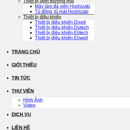
Thiết bị lạnh thương mại
Máy làm đá viên Hoshizaki
Tủ đông, tủ mát Hoshizaki
Thiết bị điều khiển
Thiết bị điều khiển Dixell
Thiết bị điều khiển Dotech
Thiết bị điều khiển Elitech
Thiết bị điều khiển Eliwell
TRANG CHỦ
GIỚI THIỆU
TIN TỨC
THƯ VIỆN
Hình Ảnh
Video
DỊCH VỤ
LIÊN HỆ