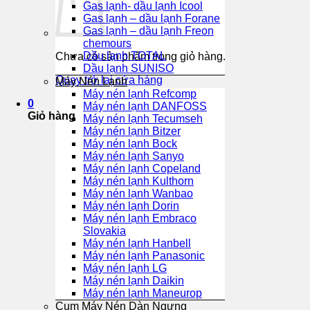
Gas lạnh- dầu lạnh Icool
Gas lạnh – dầu lạnh Forane
Gas lạnh – dầu lạnh Freon
chemours
Dầu lạnh TOTAL
Chưa có sản phẩm trong giỏ hàng.
Dầu lạnh SUNISO
Quay trở lại cửa hàng
Máy Nén Lạnh
Máy nén lạnh Refcomp
0
Máy nén lạnh DANFOSS
Giỏ hàng
Máy nén lạnh Tecumseh
Máy nén lạnh Bitzer
Máy nén lạnh Bock
Máy nén lạnh Sanyo
Máy nén lạnh Copeland
Máy nén lạnh Kulthorn
Máy nén lạnh Wanbao
Máy nén lạnh Dorin
Máy nén lạnh Embraco
Slovakia
Máy nén lạnh Hanbell
Máy nén lạnh Panasonic
Máy nén lạnh LG
Máy nén lạnh Daikin
Máy nén lạnh Maneurop
Cụm Máy Nén Dàn Ngưng