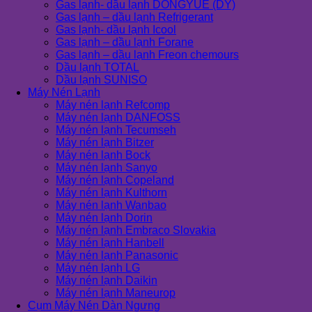
Gas lạnh- dầu lạnh DONGYUE (DY)
Gas lạnh – dầu lạnh Refrigerant
Gas lạnh- dầu lạnh Icool
Gas lạnh – dầu lạnh Forane
Gas lạnh – dầu lạnh Freon chemours
Dầu lạnh TOTAL
Dầu lạnh SUNISO
Máy Nén Lạnh
Máy nén lạnh Refcomp
Máy nén lạnh DANFOSS
Máy nén lạnh Tecumseh
Máy nén lạnh Bitzer
Máy nén lạnh Bock
Máy nén lạnh Sanyo
Máy nén lạnh Copeland
Máy nén lạnh Kulthorn
Máy nén lạnh Wanbao
Máy nén lạnh Dorin
Máy nén lạnh Embraco Slovakia
Máy nén lạnh Hanbell
Máy nén lạnh Panasonic
Máy nén lạnh LG
Máy nén lạnh Daikin
Máy nén lạnh Maneurop
Cụm Máy Nén Dàn Ngưng