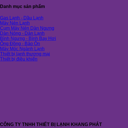
Danh mục sản phẩm
Gas Lạnh - Dầu Lạnh
Máy Nén Lạnh
Cụm Máy Nén Dàn Ngưng
Dàn Nóng - Dàn Lạnh
Bình Ngưng - Bình Bay Hơi
Ống Đồng - Bảo Ôn
Máy Móc Ngành Lạnh
Thiết bị lạnh thương mại
Thiết bị điều khiển
CÔNG TY TNHH THIẾT BỊ LẠNH KHANG PHÁT