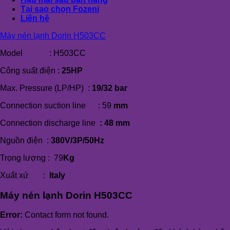
Tại sao chọn Fozeni
Liên hệ
Máy nén lạnh Dorin H503CC
Model : H503CC
Công suất điện :
25HP
Max. Pressure (LP/HP) :
19/32 bar
Connection suction line : 59
mm
Connection
discharge
line
: 48
mm
Nguồn điện :
380V/3P/50Hz
Trọng lượng : 79
Kg
Xuất xứ :
Italy
Máy nén lạnh Dorin H503CC
Error:
Contact form not found.