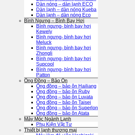
Dàn nóng – dàn lạnh ECO
Dàn lạnh – dàn nóng Kueba
Dàn lạnh – dàn nóng Eco
Bình Ngưng – Bình Bay Hơi
Bình ngưng- bình bay hơi
Kewely
Bình ngưng- bình bay hơi
Meluck
Bình ngưng- bình bay hơi
Zhongli
Bình ngưng- bình bay hơi
Supcool
Bình ngưng- bình bay hơi
Patton
Ống Đồng – Bảo Ôn
Ống đồng – bảo ôn Hailiang
Ống đồng – bảo ôn Ruby
Ống đồng – bảo ôn Luvata
Ống đồng – bảo ôn Taisei
Ống đồng – bảo ôn Superlon
Ống đồng – bảo ôn Atata
Máy Móc Ngành Lạnh
Phụ Kiện Vật Tư
Thiết bị lạnh thương mại