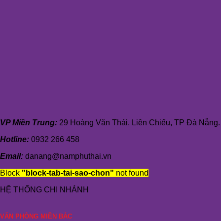
VP Miền Trung:
29 Hoàng Văn Thái, Liên Chiểu, TP Đà Nẵng.
Hotline:
0932 266 458
Email:
danang@namphuthai.vn
Block
"block-tab-tai-sao-chon"
not found
HỆ THỐNG CHI NHÁNH
VĂN PHÒNG MIỀN BẮC