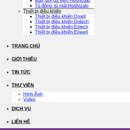
Máy làm đá viên Hoshizaki
Tủ đông, tủ mát Hoshizaki
Thiết bị điều khiển
Thiết bị điều khiển Dixell
Thiết bị điều khiển Dotech
Thiết bị điều khiển Elitech
Thiết bị điều khiển Eliwell
TRANG CHỦ
GIỚI THIỆU
TIN TỨC
THƯ VIỆN
Hình Ảnh
Video
DỊCH VỤ
LIÊN HỆ