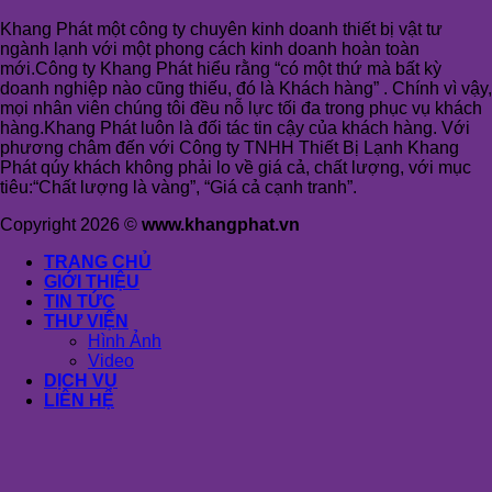
Khang Phát một công ty chuyên kinh doanh thiết bị vật tư
ngành lạnh với một phong cách kinh doanh hoàn toàn
mới.Công ty Khang Phát hiểu rằng “có một thứ mà bất kỳ
doanh nghiệp nào cũng thiếu, đó là Khách hàng” . Chính vì vậy,
mọi nhân viên chúng tôi đều nỗ lực tối đa trong phục vụ khách
hàng.Khang Phát luôn là đối tác tin cậy của khách hàng. Với
phương châm đến với Công ty TNHH Thiết Bị Lạnh Khang
Phát qúy khách không phải lo về giá cả, chất lượng, với mục
tiêu:“Chất lượng là vàng”, “Giá cả cạnh tranh”.
Copyright 2026 ©
www.khangphat.vn
TRANG CHỦ
GIỚI THIỆU
TIN TỨC
THƯ VIỆN
Hình Ảnh
Video
DỊCH VỤ
LIÊN HỆ