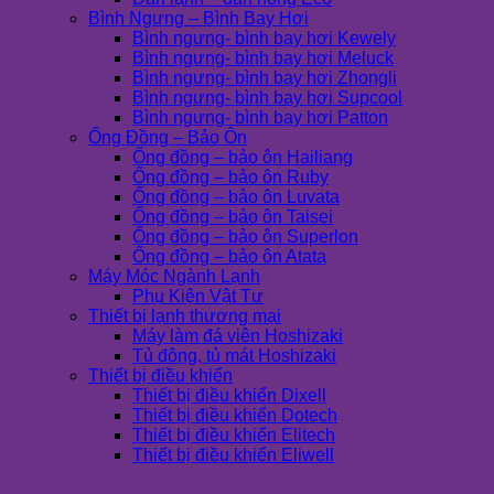
Bình Ngưng – Bình Bay Hơi
Bình ngưng- bình bay hơi Kewely
Bình ngưng- bình bay hơi Meluck
Bình ngưng- bình bay hơi Zhongli
Bình ngưng- bình bay hơi Supcool
Bình ngưng- bình bay hơi Patton
Ống Đồng – Bảo Ôn
Ống đồng – bảo ôn Hailiang
Ống đồng – bảo ôn Ruby
Ống đồng – bảo ôn Luvata
Ống đồng – bảo ôn Taisei
Ống đồng – bảo ôn Superlon
Ống đồng – bảo ôn Atata
Máy Móc Ngành Lạnh
Phụ Kiện Vật Tư
Thiết bị lạnh thương mại
Máy làm đá viên Hoshizaki
Tủ đông, tủ mát Hoshizaki
Thiết bị điều khiển
Thiết bị điều khiển Dixell
Thiết bị điều khiển Dotech
Thiết bị điều khiển Elitech
Thiết bị điều khiển Eliwell