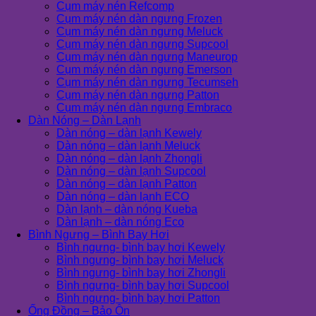
Cụm máy nén Refcomp
Cụm máy nén dàn ngưng Frozen
Cụm máy nén dàn ngưng Meluck
Cụm máy nén dàn ngưng Supcool
Cụm máy nén dàn ngưng Maneurop
Cụm máy nén dàn ngưng Emerson
Cụm máy nén dàn ngưng Tecumseh
Cụm máy nén dàn ngưng Patton
Cụm máy nén dàn ngưng Embraco
Dàn Nóng – Dàn Lạnh
Dàn nóng – dàn lạnh Kewely
Dàn nóng – dàn lạnh Meluck
Dàn nóng – dàn lạnh Zhongli
Dàn nóng – dàn lạnh Supcool
Dàn nóng – dàn lạnh Patton
Dàn nóng – dàn lạnh ECO
Dàn lạnh – dàn nóng Kueba
Dàn lạnh – dàn nóng Eco
Bình Ngưng – Bình Bay Hơi
Bình ngưng- bình bay hơi Kewely
Bình ngưng- bình bay hơi Meluck
Bình ngưng- bình bay hơi Zhongli
Bình ngưng- bình bay hơi Supcool
Bình ngưng- bình bay hơi Patton
Ống Đồng – Bảo Ôn