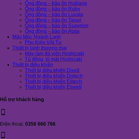
Ống đồng – bảo ôn Hailiang
Ống đồng – bảo ôn Ruby
Ống đồng – bảo ôn Luvata
Ống đồng – bảo ôn Taisei
Ống đồng – bảo ôn Superlon
Ống đồng – bảo ôn Atata
Máy Móc Ngành Lạnh
Phụ Kiện Vật Tư
Thiết bị lạnh thương mại
Máy làm đá viên Hoshizaki
Tủ đông, tủ mát Hoshizaki
Thiết bị điều khiển
Thiết bị điều khiển Dixell
Thiết bị điều khiển Dotech
Thiết bị điều khiển Elitech
Thiết bị điều khiển Eliwell
Hỗ trợ khách hàng
Điện thoại:
0356 666 766