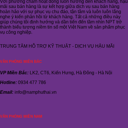
Với phương châm hoạt động luôn hướng đến khách hàng, hậu
mãi sau bán hàng là sự kết hợp giữa dịch vụ sau bán hàng
hoàn hảo với sự phục vụ chu đáo, tận tâm và luôn luôn lắng
nghe ý kiến phản hồi từ khách hàng. Tất cả những điều này
giúp chúng tôi định hướng và dần tiến đến tầm nhìn NPT trở
thành biểu tượng niềm tin số một Việt Nam về sản phẩm phục
vụ công nghiệp.
TRUNG TÂM HỖ TRỢ KỸ THUẬT - DỊCH VỤ HẬU MÃI
VĂN PHÒNG MIỀN BẮC
VP Miền Bắc:
LK2, CT6, Kiến Hưng, Hà Đông - Hà Nội
Hotline:
0934 477 786
Email:
info@namphuthai.vn
VĂN PHÒNG MIỀN NAM