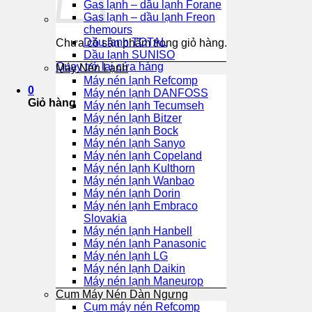
Gas lạnh – dầu lạnh Forane
Gas lạnh – dầu lạnh Freon
chemours
Dầu lạnh TOTAL
Chưa có sản phẩm trong giỏ hàng.
Dầu lạnh SUNISO
Quay trở lại cửa hàng
Máy Nén Lạnh
Máy nén lạnh Refcomp
0
Máy nén lạnh DANFOSS
Giỏ hàng
Máy nén lạnh Tecumseh
Máy nén lạnh Bitzer
Máy nén lạnh Bock
Máy nén lạnh Sanyo
Máy nén lạnh Copeland
Máy nén lạnh Kulthorn
Máy nén lạnh Wanbao
Máy nén lạnh Dorin
Máy nén lạnh Embraco
Slovakia
Máy nén lạnh Hanbell
Máy nén lạnh Panasonic
Máy nén lạnh LG
Máy nén lạnh Daikin
Máy nén lạnh Maneurop
Cụm Máy Nén Dàn Ngưng
Cụm máy nén Refcomp