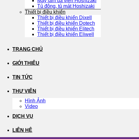
Máy làm đá viên Hoshizaki
Tủ đông, tủ mát Hoshizaki
Thiết bị điều khiển
Thiết bị điều khiển Dixell
Thiết bị điều khiển Dotech
Thiết bị điều khiển Elitech
Thiết bị điều khiển Eliwell
TRANG CHỦ
GIỚI THIỆU
TIN TỨC
THƯ VIỆN
Hình Ảnh
Video
DỊCH VỤ
LIÊN HỆ