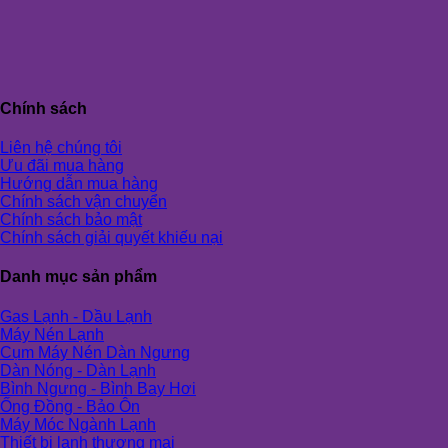
Chính sách
Liên hệ chúng tôi
Ưu đãi mua hàng
Hướng dẫn mua hàng
Chính sách vận chuyển
Chính sách bảo mật
Chính sách giải quyết khiếu nại
Danh mục sản phẩm
Gas Lạnh - Dầu Lạnh
Máy Nén Lạnh
Cụm Máy Nén Dàn Ngưng
Dàn Nóng - Dàn Lạnh
Bình Ngưng - Bình Bay Hơi
Ống Đồng - Bảo Ôn
Máy Móc Ngành Lạnh
Thiết bị lạnh thương mại