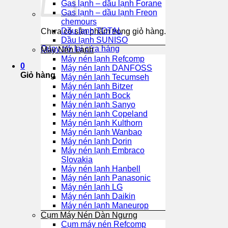
Gas lạnh – dầu lạnh Forane
Gas lạnh – dầu lạnh Freon
chemours
Dầu lạnh TOTAL
Chưa có sản phẩm trong giỏ hàng.
Dầu lạnh SUNISO
Quay trở lại cửa hàng
Máy Nén Lạnh
Máy nén lạnh Refcomp
0
Máy nén lạnh DANFOSS
Giỏ hàng
Máy nén lạnh Tecumseh
Máy nén lạnh Bitzer
Máy nén lạnh Bock
Máy nén lạnh Sanyo
Máy nén lạnh Copeland
Máy nén lạnh Kulthorn
Máy nén lạnh Wanbao
Máy nén lạnh Dorin
Máy nén lạnh Embraco
Slovakia
Máy nén lạnh Hanbell
Máy nén lạnh Panasonic
Máy nén lạnh LG
Máy nén lạnh Daikin
Máy nén lạnh Maneurop
Cụm Máy Nén Dàn Ngưng
Cụm máy nén Refcomp