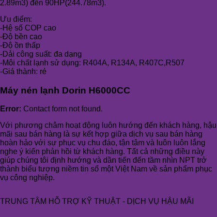
2.89m3) đến 90HP(244.78m3).
Ưu điểm:
-Hệ số COP cao
-Độ bền cao
-Độ ồn thấp
-Dải công suất: đa dạng
-Môi chất lạnh sử dụng: R404A, R134A, R407C,R507
-Giá thành: rẻ
Máy nén lạnh Dorin H6000CC
Error:
Contact form not found.
Với phương châm hoạt động luôn hướng đến khách hàng, hậu
mãi sau bán hàng là sự kết hợp giữa dịch vụ sau bán hàng
hoàn hảo với sự phục vụ chu đáo, tận tâm và luôn luôn lắng
nghe ý kiến phản hồi từ khách hàng. Tất cả những điều này
giúp chúng tôi định hướng và dần tiến đến tầm nhìn NPT trở
thành biểu tượng niềm tin số một Việt Nam về sản phẩm phục
vụ công nghiệp.
TRUNG TÂM HỖ TRỢ KỸ THUẬT - DỊCH VỤ HẬU MÃI