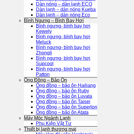
Dàn nóng – dàn lạnh ECO
Dàn lạnh – dàn nóng Kueba
Dàn lạnh – dàn nóng Eco
Bình Ngưng – Bình Bay Hơi
Bình ngưng- bình bay hơi
Kewely
Bình ngưng- bình bay hơi
Meluck
Bình ngưng- bình bay hơi
Zhongli
Bình ngưng- bình bay hơi
Supcool
Bình ngưng- bình bay hơi
Patton
Ống Đồng – Bảo Ôn
Ống đồng – bảo ôn Hailiang
Ống đồng – bảo ôn Ruby
Ống đồng – bảo ôn Luvata
Ống đồng – bảo ôn Taisei
Ống đồng – bảo ôn Superlon
Ống đồng – bảo ôn Atata
Máy Móc Ngành Lạnh
Phụ Kiện Vật Tư
Thiết bị lạnh thương mại