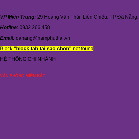
VP Miền Trung:
29 Hoàng Văn Thái, Liên Chiểu, TP Đà Nẵng.
Hotline:
0932 266 458
Email:
danang@namphuthai.vn
Block
"block-tab-tai-sao-chon"
not found
HỆ THỐNG CHI NHÁNH
VĂN PHÒNG MIỀN BẮC