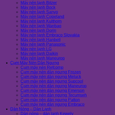
Máy nén lạnh Bitzer
Máy nén lạnh Bock
Máy nén lạnh Sanyo
Máy nén lạnh Copeland
Máy nén lạnh Kulthorn
Máy nén lạnh Wanbao
Máy nén lạnh Dorin
Máy nén lạnh Embraco Slovakia
Máy nén lạnh Hanbell
Máy nén lạnh Panasonic
Máy nén lạnh LG
Máy nén lạnh Daikin
Máy nén lạnh Maneurop
Cụm Máy Nén Dàn Ngưng
Cụm máy nén Refcomp
Cụm máy nén dàn ngưng Frozen
Cụm máy nén dàn ngưng Meluck
Cụm máy nén dàn ngưng Supcool
Cụm máy nén dàn ngưng Maneurop
Cụm máy nén dàn ngưng Emerson
Cụm máy nén dàn ngưng Tecumseh
Cụm máy nén dàn ngưng Patton
Cụm máy nén dàn ngưng Embraco
Dàn Nóng – Dàn Lạnh
Dàn nóng – dàn lạnh Kewely