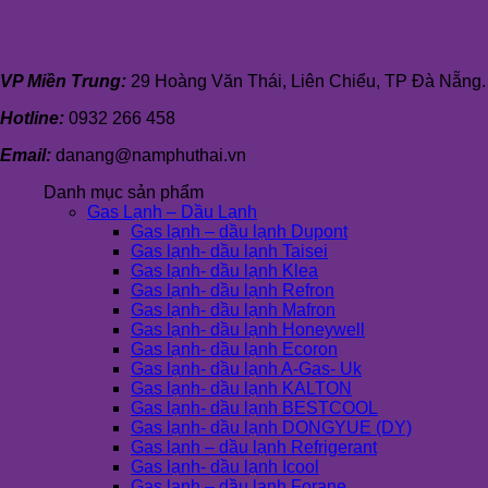
VP Miền Trung:
29 Hoàng Văn Thái, Liên Chiểu, TP Đà Nẵng.
Hotline:
0932 266 458
Email:
danang@namphuthai.vn
Danh mục sản phẩm
Gas Lạnh – Dầu Lạnh
Gas lạnh – dầu lạnh Dupont
Gas lạnh- dầu lạnh Taisei
Gas lạnh- dầu lạnh Klea
Gas lạnh- dầu lạnh Refron
Gas lạnh- dầu lạnh Mafron
Gas lạnh- dầu lạnh Honeywell
Gas lạnh- dầu lạnh Ecoron
Gas lạnh- dầu lạnh A-Gas- Uk
Gas lạnh- dầu lạnh KALTON
Gas lạnh- dầu lạnh BESTCOOL
Gas lạnh- dầu lạnh DONGYUE (DY)
Gas lạnh – dầu lạnh Refrigerant
Gas lạnh- dầu lạnh Icool
Gas lạnh – dầu lạnh Forane