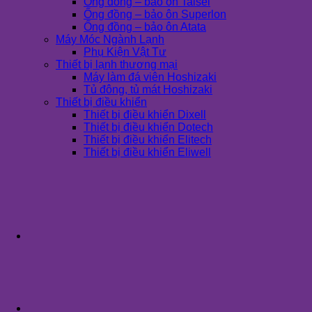
Ống đồng – bảo ôn Taisei
Ống đồng – bảo ôn Superlon
Ống đồng – bảo ôn Atata
Máy Móc Ngành Lạnh
Phụ Kiện Vật Tư
Thiết bị lạnh thương mại
Máy làm đá viên Hoshizaki
Tủ đông, tủ mát Hoshizaki
Thiết bị điều khiển
Thiết bị điều khiển Dixell
Thiết bị điều khiển Dotech
Thiết bị điều khiển Elitech
Thiết bị điều khiển Eliwell