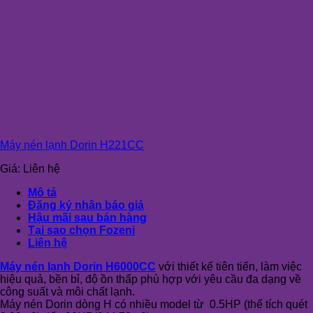
Máy nén lạnh Dorin H221CC
Giá:
Liên hệ
Mô tả
Đăng ký nhận báo giá
Hậu mãi sau bán hàng
Tại sao chọn Fozeni
Liên hệ
Máy nén lạnh Dorin H6000CC
với thiết kế tiên tiến, làm việc
hiệu quả, bền bỉ, độ ồn thấp phù hợp với yêu cầu đa dạng về
công suất và môi chất lạnh.
Máy nén Dorin dòng H có nhiều model từ 0.5HP (thể tích quét