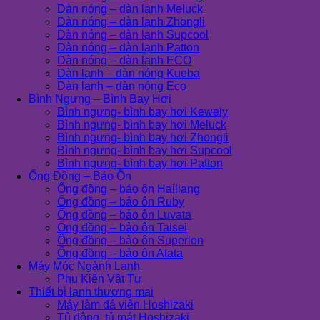
Dàn nóng – dàn lạnh Meluck
Dàn nóng – dàn lạnh Zhongli
Dàn nóng – dàn lạnh Supcool
Dàn nóng – dàn lạnh Patton
Dàn nóng – dàn lạnh ECO
Dàn lạnh – dàn nóng Kueba
Dàn lạnh – dàn nóng Eco
Bình Ngưng – Bình Bay Hơi
Bình ngưng- bình bay hơi Kewely
Bình ngưng- bình bay hơi Meluck
Bình ngưng- bình bay hơi Zhongli
Bình ngưng- bình bay hơi Supcool
Bình ngưng- bình bay hơi Patton
Ống Đồng – Bảo Ôn
Ống đồng – bảo ôn Hailiang
Ống đồng – bảo ôn Ruby
Ống đồng – bảo ôn Luvata
Ống đồng – bảo ôn Taisei
Ống đồng – bảo ôn Superlon
Ống đồng – bảo ôn Atata
Máy Móc Ngành Lạnh
Phụ Kiện Vật Tư
Thiết bị lạnh thương mại
Máy làm đá viên Hoshizaki
Tủ đông, tủ mát Hoshizaki