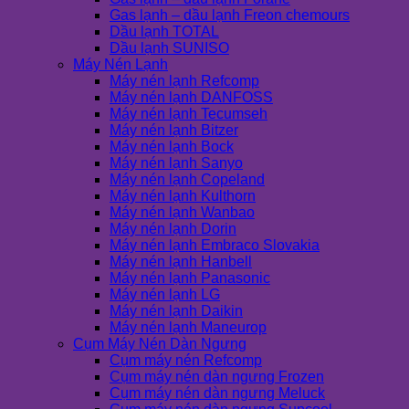
Gas lạnh – dầu lạnh Freon chemours
Dầu lạnh TOTAL
Dầu lạnh SUNISO
Máy Nén Lạnh
Máy nén lạnh Refcomp
Máy nén lạnh DANFOSS
Máy nén lạnh Tecumseh
Máy nén lạnh Bitzer
Máy nén lạnh Bock
Máy nén lạnh Sanyo
Máy nén lạnh Copeland
Máy nén lạnh Kulthorn
Máy nén lạnh Wanbao
Máy nén lạnh Dorin
Máy nén lạnh Embraco Slovakia
Máy nén lạnh Hanbell
Máy nén lạnh Panasonic
Máy nén lạnh LG
Máy nén lạnh Daikin
Máy nén lạnh Maneurop
Cụm Máy Nén Dàn Ngưng
Cụm máy nén Refcomp
Cụm máy nén dàn ngưng Frozen
Cụm máy nén dàn ngưng Meluck