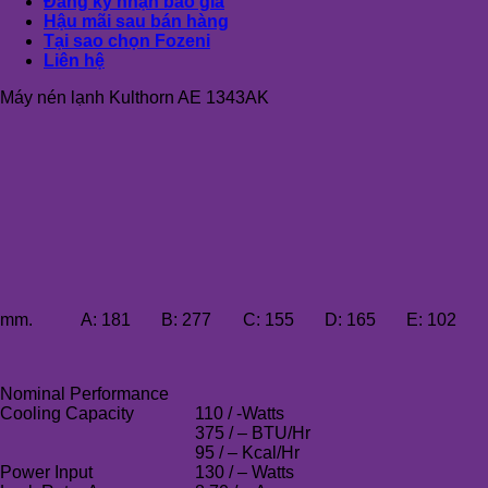
Đăng ký nhận báo giá
Hậu mãi sau bán hàng
Tại sao chọn Fozeni
Liên hệ
Máy nén lạnh Kulthorn AE 1343AK
mm.
A:
181
B:
277
C:
155
D:
165
E:
102
Nominal Performance
Cooling Capacity
110 / -Watts
375 / – BTU/Hr
95 / – Kcal/Hr
Power Input
130 / – Watts