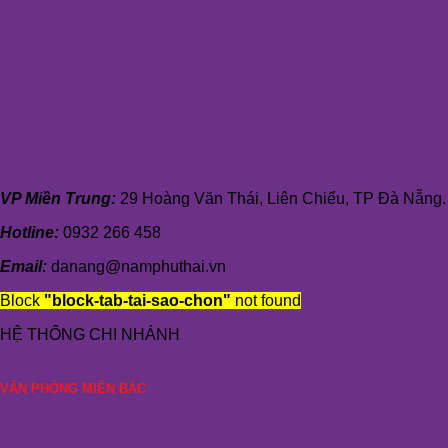
VP Miền Trung:
29 Hoàng Văn Thái, Liên Chiểu, TP Đà Nẵng.
Hotline:
0932 266 458
Email:
danang@namphuthai.vn
Block
"block-tab-tai-sao-chon"
not found
HỆ THỐNG CHI NHÁNH
VĂN PHÒNG MIỀN BẮC