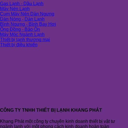
Gas Lạnh - Dầu Lạnh
Máy Nén Lạnh
Cụm Máy Nén Dàn Ngưng
Dàn Nóng - Dàn Lạnh
Bình Ngưng - Bình Bay Hơi
Ống Đồng - Bảo Ôn
Máy Móc Ngành Lạnh
Thiết bị lạnh thương mại
Thiết bị điều khiển
CÔNG TY TNHH THIẾT BỊ LẠNH KHANG PHÁT
Khang Phát một công ty chuyên kinh doanh thiết bị vật tư
ngành lạnh với một phong cách kinh doanh hoàn toàn