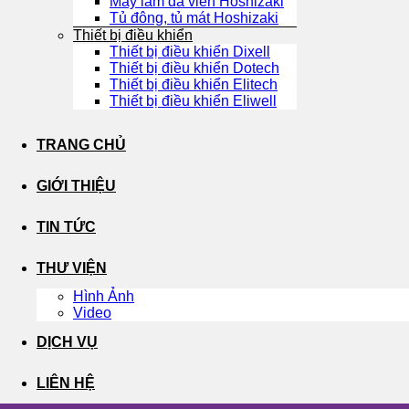
Máy làm đá viên Hoshizaki
Tủ đông, tủ mát Hoshizaki
Thiết bị điều khiển
Thiết bị điều khiển Dixell
Thiết bị điều khiển Dotech
Thiết bị điều khiển Elitech
Thiết bị điều khiển Eliwell
TRANG CHỦ
GIỚI THIỆU
TIN TỨC
THƯ VIỆN
Hình Ảnh
Video
DỊCH VỤ
LIÊN HỆ