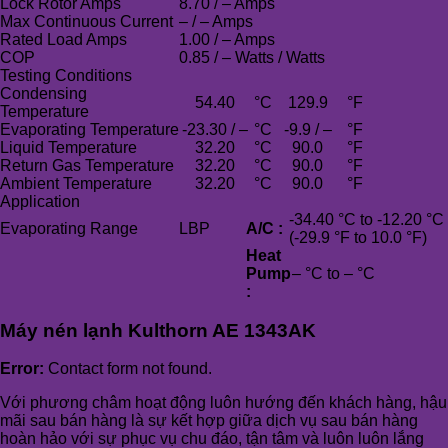
Lock Rotor Amps
8.70 / – Amps
Max Continuous Current
– / – Amps
Rated Load Amps
1.00 / – Amps
COP
0.85 / – Watts / Watts
Testing Conditions
Condensing
54.40
°C
129.9
°F
Temperature
Evaporating Temperature
-23.30 / –
°C
-9.9 / –
°F
Liquid Temperature
32.20
°C
90.0
°F
Return Gas Temperature
32.20
°C
90.0
°F
Ambient Temperature
32.20
°C
90.0
°F
Application
-34.40 °C to -12.20 °C
Evaporating Range
LBP
A/C :
(-29.9 °F to 10.0 °F)
Heat
Pump
– °C to – °C
:
Máy nén lạnh Kulthorn AE 1343AK
Error:
Contact form not found.
Với phương châm hoạt động luôn hướng đến khách hàng, hậu
mãi sau bán hàng là sự kết hợp giữa dịch vụ sau bán hàng
hoàn hảo với sự phục vụ chu đáo, tận tâm và luôn luôn lắng