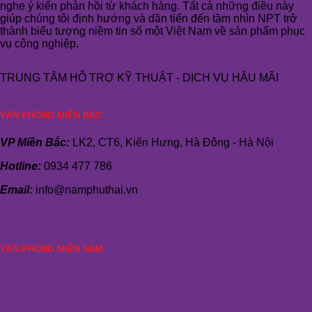
nghe ý kiến phản hồi từ khách hàng. Tất cả những điều này
giúp chúng tôi định hướng và dần tiến đến tầm nhìn NPT trở
thành biểu tượng niềm tin số một Việt Nam về sản phẩm phục
vụ công nghiệp.
TRUNG TÂM HỖ TRỢ KỸ THUẬT - DỊCH VỤ HẬU MÃI
VĂN PHÒNG MIỀN BẮC
VP Miền Bắc:
LK2, CT6, Kiến Hưng, Hà Đông - Hà Nội
Hotline:
0934 477 786
Email:
info@namphuthai.vn
VĂN PHÒNG MIỀN NAM