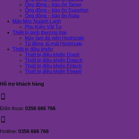
Ống đồng – bảo ôn Taisei
Ống đồng – bảo ôn Superlon
Ống đồng – bảo ôn Atata
Máy Móc Ngành Lạnh
Phụ Kiện Vật Tư
Thiết bị lạnh thương mại
Máy làm đá viên Hoshizaki
Tủ đông, tủ mát Hoshizaki
Thiết bị điều khiển
Thiết bị điều khiển Dixell
Thiết bị điều khiển Dotech
Thiết bị điều khiển Elitech
Thiết bị điều khiển Eliwell
Hỗ trợ khách hàng
Điện thoại:
0356 666 766
Hotline:
0356 666 766