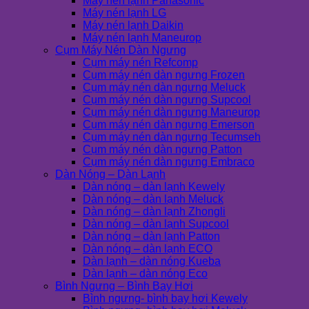
Máy nén lạnh Panasonic
Máy nén lạnh LG
Máy nén lạnh Daikin
Máy nén lạnh Maneurop
Cụm Máy Nén Dàn Ngưng
Cụm máy nén Refcomp
Cụm máy nén dàn ngưng Frozen
Cụm máy nén dàn ngưng Meluck
Cụm máy nén dàn ngưng Supcool
Cụm máy nén dàn ngưng Maneurop
Cụm máy nén dàn ngưng Emerson
Cụm máy nén dàn ngưng Tecumseh
Cụm máy nén dàn ngưng Patton
Cụm máy nén dàn ngưng Embraco
Dàn Nóng – Dàn Lạnh
Dàn nóng – dàn lạnh Kewely
Dàn nóng – dàn lạnh Meluck
Dàn nóng – dàn lạnh Zhongli
Dàn nóng – dàn lạnh Supcool
Dàn nóng – dàn lạnh Patton
Dàn nóng – dàn lạnh ECO
Dàn lạnh – dàn nóng Kueba
Dàn lạnh – dàn nóng Eco
Bình Ngưng – Bình Bay Hơi
Bình ngưng- bình bay hơi Kewely