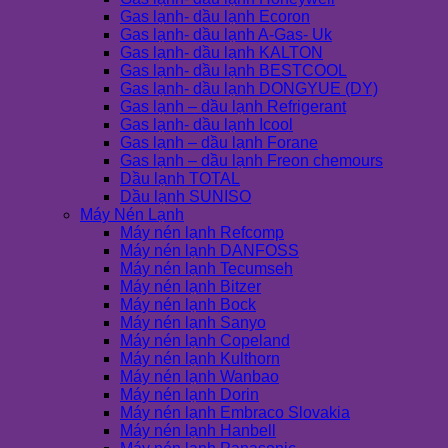
Gas lạnh- dầu lạnh Ecoron
Gas lạnh- dầu lạnh A-Gas- Uk
Gas lạnh- dầu lạnh KALTON
Gas lạnh- dầu lạnh BESTCOOL
Gas lạnh- dầu lạnh DONGYUE (DY)
Gas lạnh – dầu lạnh Refrigerant
Gas lạnh- dầu lạnh Icool
Gas lạnh – dầu lạnh Forane
Gas lạnh – dầu lạnh Freon chemours
Dầu lạnh TOTAL
Dầu lạnh SUNISO
Máy Nén Lạnh
Máy nén lạnh Refcomp
Máy nén lạnh DANFOSS
Máy nén lạnh Tecumseh
Máy nén lạnh Bitzer
Máy nén lạnh Bock
Máy nén lạnh Sanyo
Máy nén lạnh Copeland
Máy nén lạnh Kulthorn
Máy nén lạnh Wanbao
Máy nén lạnh Dorin
Máy nén lạnh Embraco Slovakia
Máy nén lạnh Hanbell