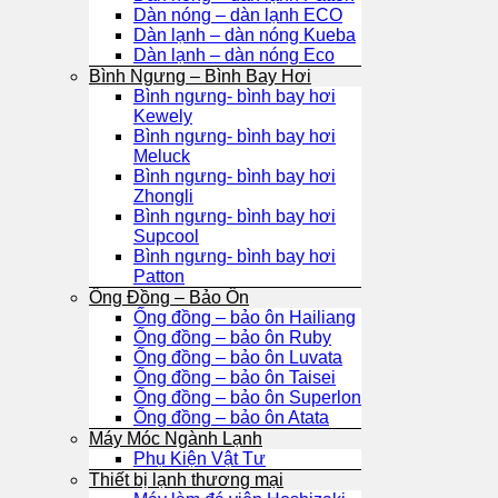
Dàn nóng – dàn lạnh ECO
Dàn lạnh – dàn nóng Kueba
Dàn lạnh – dàn nóng Eco
Bình Ngưng – Bình Bay Hơi
Bình ngưng- bình bay hơi
Kewely
Bình ngưng- bình bay hơi
Meluck
Bình ngưng- bình bay hơi
Zhongli
Bình ngưng- bình bay hơi
Supcool
Bình ngưng- bình bay hơi
Patton
Ống Đồng – Bảo Ôn
Ống đồng – bảo ôn Hailiang
Ống đồng – bảo ôn Ruby
Ống đồng – bảo ôn Luvata
Ống đồng – bảo ôn Taisei
Ống đồng – bảo ôn Superlon
Ống đồng – bảo ôn Atata
Máy Móc Ngành Lạnh
Phụ Kiện Vật Tư
Thiết bị lạnh thương mại