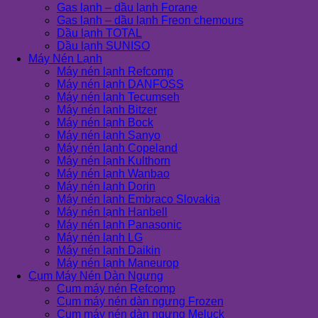
Gas lạnh – dầu lạnh Forane
Gas lạnh – dầu lạnh Freon chemours
Dầu lạnh TOTAL
Dầu lạnh SUNISO
Máy Nén Lạnh
Máy nén lạnh Refcomp
Máy nén lạnh DANFOSS
Máy nén lạnh Tecumseh
Máy nén lạnh Bitzer
Máy nén lạnh Bock
Máy nén lạnh Sanyo
Máy nén lạnh Copeland
Máy nén lạnh Kulthorn
Máy nén lạnh Wanbao
Máy nén lạnh Dorin
Máy nén lạnh Embraco Slovakia
Máy nén lạnh Hanbell
Máy nén lạnh Panasonic
Máy nén lạnh LG
Máy nén lạnh Daikin
Máy nén lạnh Maneurop
Cụm Máy Nén Dàn Ngưng
Cụm máy nén Refcomp
Cụm máy nén dàn ngưng Frozen
Cụm máy nén dàn ngưng Meluck