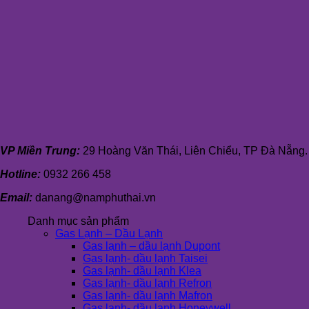
VP Miền Trung:
29 Hoàng Văn Thái, Liên Chiểu, TP Đà Nẵng.
Hotline:
0932 266 458
Email:
danang@namphuthai.vn
Danh mục sản phẩm
Gas Lạnh – Dầu Lạnh
Gas lạnh – dầu lạnh Dupont
Gas lạnh- dầu lạnh Taisei
Gas lạnh- dầu lạnh Klea
Gas lạnh- dầu lạnh Refron
Gas lạnh- dầu lạnh Mafron
Gas lạnh- dầu lạnh Honeywell