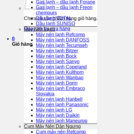
Gas lạnh – dầu lạnh Forane
Gas lạnh – dầu lạnh Freon
chemours
Dầu lạnh TOTAL
Chưa có sản phẩm trong giỏ hàng.
Dầu lạnh SUNISO
Quay trở lại cửa hàng
Máy Nén Lạnh
Máy nén lạnh Refcomp
0
Máy nén lạnh DANFOSS
Giỏ hàng
Máy nén lạnh Tecumseh
Máy nén lạnh Bitzer
Máy nén lạnh Bock
Máy nén lạnh Sanyo
Máy nén lạnh Copeland
Máy nén lạnh Kulthorn
Máy nén lạnh Wanbao
Máy nén lạnh Dorin
Máy nén lạnh Embraco
Slovakia
Máy nén lạnh Hanbell
Máy nén lạnh Panasonic
Máy nén lạnh LG
Máy nén lạnh Daikin
Máy nén lạnh Maneurop
Cụm Máy Nén Dàn Ngưng
Cụm máy nén Refcomp