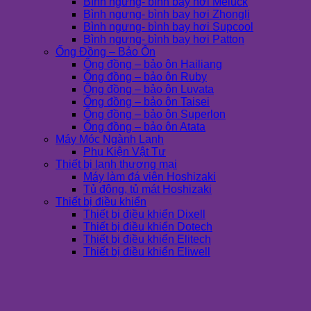
Bình ngưng- bình bay hơi Meluck
Bình ngưng- bình bay hơi Zhongli
Bình ngưng- bình bay hơi Supcool
Bình ngưng- bình bay hơi Patton
Ống Đồng – Bảo Ôn
Ống đồng – bảo ôn Hailiang
Ống đồng – bảo ôn Ruby
Ống đồng – bảo ôn Luvata
Ống đồng – bảo ôn Taisei
Ống đồng – bảo ôn Superlon
Ống đồng – bảo ôn Atata
Máy Móc Ngành Lạnh
Phụ Kiện Vật Tư
Thiết bị lạnh thương mại
Máy làm đá viên Hoshizaki
Tủ đông, tủ mát Hoshizaki
Thiết bị điều khiển
Thiết bị điều khiển Dixell
Thiết bị điều khiển Dotech
Thiết bị điều khiển Elitech
Thiết bị điều khiển Eliwell