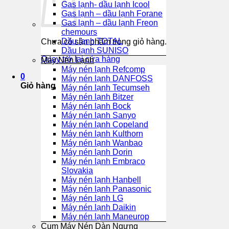
Gas lạnh- dầu lạnh Icool
Gas lạnh – dầu lạnh Forane
Gas lạnh – dầu lạnh Freon
chemours
Dầu lạnh TOTAL
Chưa có sản phẩm trong giỏ hàng.
Dầu lạnh SUNISO
Quay trở lại cửa hàng
Máy Nén Lạnh
Máy nén lạnh Refcomp
0
Máy nén lạnh DANFOSS
Giỏ hàng
Máy nén lạnh Tecumseh
Máy nén lạnh Bitzer
Máy nén lạnh Bock
Máy nén lạnh Sanyo
Máy nén lạnh Copeland
Máy nén lạnh Kulthorn
Máy nén lạnh Wanbao
Máy nén lạnh Dorin
Máy nén lạnh Embraco
Slovakia
Máy nén lạnh Hanbell
Máy nén lạnh Panasonic
Máy nén lạnh LG
Máy nén lạnh Daikin
Máy nén lạnh Maneurop
Cụm Máy Nén Dàn Ngưng