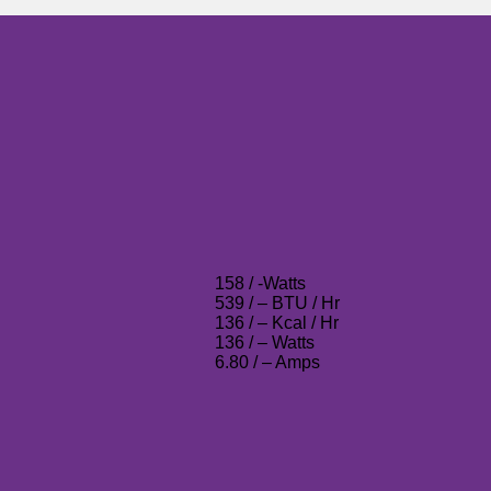
158 / -Watts
539 / – BTU / Hr
136 / – Kcal / Hr
136 / – Watts
6.80 / – Amps