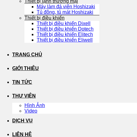
Thiết bị lạnh thương mại
Máy làm đá viên Hoshizaki
Tủ đông, tủ mát Hoshizaki
Thiết bị điều khiển
Thiết bị điều khiển Dixell
Thiết bị điều khiển Dotech
Thiết bị điều khiển Elitech
Thiết bị điều khiển Eliwell
TRANG CHỦ
GIỚI THIỆU
TIN TỨC
THƯ VIỆN
Hình Ảnh
Video
DỊCH VỤ
LIÊN HỆ