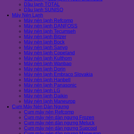
Dầu lạnh TOTAL
Dầu lạnh SUNISO
Máy Nén Lạnh
Máy nén lạnh Refcomp
Máy nén lạnh DANFOSS
Máy nén lạnh Tecumseh
Máy nén lạnh Bitzer
Máy nén lạnh Bock
Máy nén lạnh Sanyo
Máy nén lạnh Copeland
Máy nén lạnh Kulthorn
Máy nén lạnh Wanbao
Máy nén lạnh Dorin
Máy nén lạnh Embraco Slovakia
Máy nén lạnh Hanbell
Máy nén lạnh Panasonic
Máy nén lạnh LG
Máy nén lạnh Daikin
Máy nén lạnh Maneurop
Cụm Máy Nén Dàn Ngưng
Cụm máy nén Refcomp
Cụm máy nén dàn ngưng Frozen
Cụm máy nén dàn ngưng Meluck
Cụm máy nén dàn ngưng Supcool
Cụm máy nén dàn ngưng Maneurop