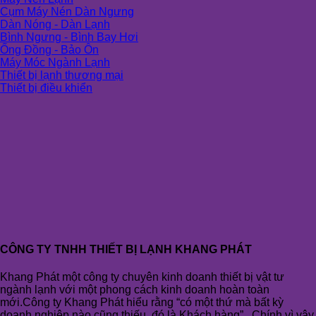
Cụm Máy Nén Dàn Ngưng
Dàn Nóng - Dàn Lạnh
Bình Ngưng - Bình Bay Hơi
Ống Đồng - Bảo Ôn
Máy Móc Ngành Lạnh
Thiết bị lạnh thương mại
Thiết bị điều khiển
CÔNG TY TNHH THIẾT BỊ LẠNH KHANG PHÁT
Khang Phát một công ty chuyên kinh doanh thiết bị vật tư
ngành lạnh với một phong cách kinh doanh hoàn toàn
mới.Công ty Khang Phát hiểu rằng “có một thứ mà bất kỳ
doanh nghiệp nào cũng thiếu, đó là Khách hàng” . Chính vì vậy,