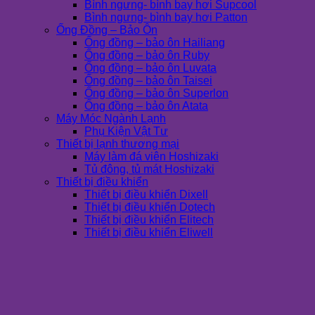
Bình ngưng- bình bay hơi Supcool
Bình ngưng- bình bay hơi Patton
Ống Đồng – Bảo Ôn
Ống đồng – bảo ôn Hailiang
Ống đồng – bảo ôn Ruby
Ống đồng – bảo ôn Luvata
Ống đồng – bảo ôn Taisei
Ống đồng – bảo ôn Superlon
Ống đồng – bảo ôn Atata
Máy Móc Ngành Lạnh
Phụ Kiện Vật Tư
Thiết bị lạnh thương mại
Máy làm đá viên Hoshizaki
Tủ đông, tủ mát Hoshizaki
Thiết bị điều khiển
Thiết bị điều khiển Dixell
Thiết bị điều khiển Dotech
Thiết bị điều khiển Elitech
Thiết bị điều khiển Eliwell