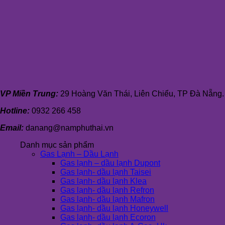
VP Miền Trung:
29 Hoàng Văn Thái, Liên Chiểu, TP Đà Nẵng.
Hotline:
0932 266 458
Email:
danang@namphuthai.vn
Danh mục sản phẩm
Gas Lạnh – Dầu Lạnh
Gas lạnh – dầu lạnh Dupont
Gas lạnh- dầu lạnh Taisei
Gas lạnh- dầu lạnh Klea
Gas lạnh- dầu lạnh Refron
Gas lạnh- dầu lạnh Mafron
Gas lạnh- dầu lạnh Honeywell
Gas lạnh- dầu lạnh Ecoron