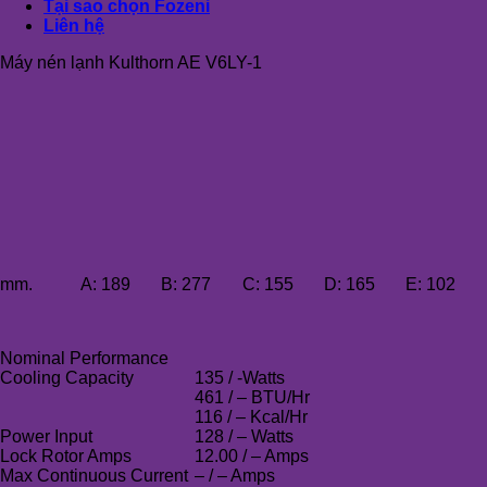
Tại sao chọn Fozeni
Liên hệ
Máy nén lạnh Kulthorn AE V6LY-1
mm.
A:
189
B:
277
C:
155
D:
165
E:
102
Nominal Performance
Cooling Capacity
135 / -Watts
461 / – BTU/Hr
116 / – Kcal/Hr
Power Input
128 / – Watts
Lock Rotor Amps
12.00 / – Amps
Max Continuous Current
– / – Amps