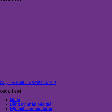
Máy nén Kulthorn WJ2455ZK-P
Giá:
Liên hệ
Mô tả
Đăng ký nhận báo giá
Hậu mãi sau bán hàng