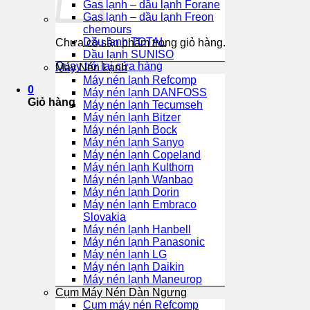
Gas lạnh – dầu lạnh Forane
Gas lạnh – dầu lạnh Freon
chemours
Dầu lạnh TOTAL
Chưa có sản phẩm trong giỏ hàng.
Dầu lạnh SUNISO
Quay trở lại cửa hàng
Máy Nén Lạnh
Máy nén lạnh Refcomp
0
Máy nén lạnh DANFOSS
Giỏ hàng
Máy nén lạnh Tecumseh
Máy nén lạnh Bitzer
Máy nén lạnh Bock
Máy nén lạnh Sanyo
Máy nén lạnh Copeland
Máy nén lạnh Kulthorn
Máy nén lạnh Wanbao
Máy nén lạnh Dorin
Máy nén lạnh Embraco
Slovakia
Máy nén lạnh Hanbell
Máy nén lạnh Panasonic
Máy nén lạnh LG
Máy nén lạnh Daikin
Máy nén lạnh Maneurop
Cụm Máy Nén Dàn Ngưng
Cụm máy nén Refcomp