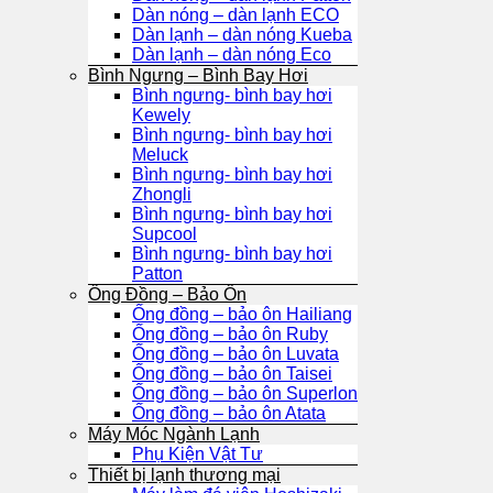
Dàn nóng – dàn lạnh ECO
Dàn lạnh – dàn nóng Kueba
Dàn lạnh – dàn nóng Eco
Bình Ngưng – Bình Bay Hơi
Bình ngưng- bình bay hơi
Kewely
Bình ngưng- bình bay hơi
Meluck
Bình ngưng- bình bay hơi
Zhongli
Bình ngưng- bình bay hơi
Supcool
Bình ngưng- bình bay hơi
Patton
Ống Đồng – Bảo Ôn
Ống đồng – bảo ôn Hailiang
Ống đồng – bảo ôn Ruby
Ống đồng – bảo ôn Luvata
Ống đồng – bảo ôn Taisei
Ống đồng – bảo ôn Superlon
Ống đồng – bảo ôn Atata
Máy Móc Ngành Lạnh
Phụ Kiện Vật Tư
Thiết bị lạnh thương mại