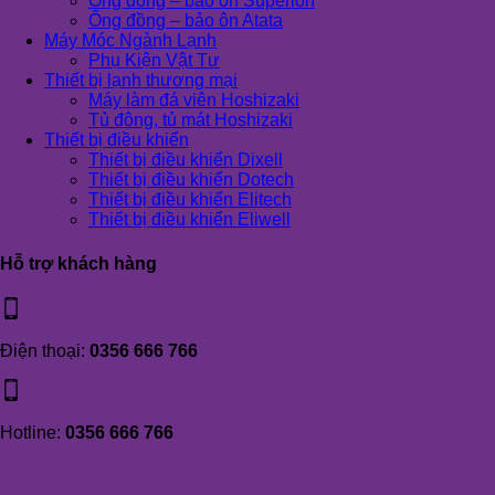
Ống đồng – bảo ôn Superlon
Ống đồng – bảo ôn Atata
Máy Móc Ngành Lạnh
Phụ Kiện Vật Tư
Thiết bị lạnh thương mại
Máy làm đá viên Hoshizaki
Tủ đông, tủ mát Hoshizaki
Thiết bị điều khiển
Thiết bị điều khiển Dixell
Thiết bị điều khiển Dotech
Thiết bị điều khiển Elitech
Thiết bị điều khiển Eliwell
Hỗ trợ khách hàng
Điện thoại:
0356 666 766
Hotline:
0356 666 766