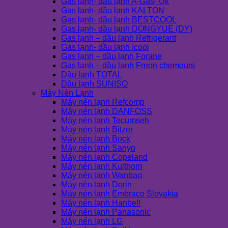
Gas lạnh- dầu lạnh A-Gas- Uk
Gas lạnh- dầu lạnh KALTON
Gas lạnh- dầu lạnh BESTCOOL
Gas lạnh- dầu lạnh DONGYUE (DY)
Gas lạnh – dầu lạnh Refrigerant
Gas lạnh- dầu lạnh Icool
Gas lạnh – dầu lạnh Forane
Gas lạnh – dầu lạnh Freon chemours
Dầu lạnh TOTAL
Dầu lạnh SUNISO
Máy Nén Lạnh
Máy nén lạnh Refcomp
Máy nén lạnh DANFOSS
Máy nén lạnh Tecumseh
Máy nén lạnh Bitzer
Máy nén lạnh Bock
Máy nén lạnh Sanyo
Máy nén lạnh Copeland
Máy nén lạnh Kulthorn
Máy nén lạnh Wanbao
Máy nén lạnh Dorin
Máy nén lạnh Embraco Slovakia
Máy nén lạnh Hanbell
Máy nén lạnh Panasonic
Máy nén lạnh LG