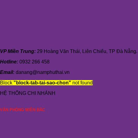
VP Miền Trung:
29 Hoàng Văn Thái, Liên Chiểu, TP Đà Nẵng.
Hotline:
0932 266 458
Email:
danang@namphuthai.vn
Block
"block-tab-tai-sao-chon"
not found
HỆ THỐNG CHI NHÁNH
VĂN PHÒNG MIỀN BẮC