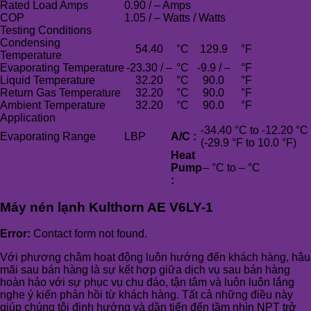
Rated Load Amps
0.90 / – Amps
COP
1.05 / – Watts / Watts
Testing Conditions
Condensing
54.40
°C
129.9
°F
Temperature
Evaporating Temperature
-23.30 / –
°C
-9.9 / –
°F
Liquid Temperature
32.20
°C
90.0
°F
Return Gas Temperature
32.20
°C
90.0
°F
Ambient Temperature
32.20
°C
90.0
°F
Application
-34.40 °C to -12.20 °C
Evaporating Range
LBP
A/C :
(-29.9 °F to 10.0 °F)
Heat
Pump
– °C to – °C
:
Máy nén lạnh Kulthorn AE V6LY-1
Error:
Contact form not found.
Với phương châm hoạt động luôn hướng đến khách hàng, hậu
mãi sau bán hàng là sự kết hợp giữa dịch vụ sau bán hàng
hoàn hảo với sự phục vụ chu đáo, tận tâm và luôn luôn lắng
nghe ý kiến phản hồi từ khách hàng. Tất cả những điều này
giúp chúng tôi định hướng và dần tiến đến tầm nhìn NPT trở