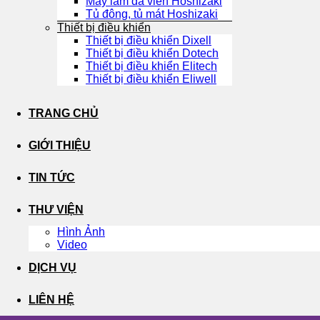
Máy làm đá viên Hoshizaki
Tủ đông, tủ mát Hoshizaki
Thiết bị điều khiển
Thiết bị điều khiển Dixell
Thiết bị điều khiển Dotech
Thiết bị điều khiển Elitech
Thiết bị điều khiển Eliwell
TRANG CHỦ
GIỚI THIỆU
TIN TỨC
THƯ VIỆN
Hình Ảnh
Video
DỊCH VỤ
LIÊN HỆ