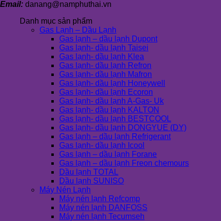
Email:
danang@namphuthai.vn
Danh mục sản phẩm
Gas Lạnh – Dầu Lạnh
Gas lạnh – dầu lạnh Dupont
Gas lạnh- dầu lạnh Taisei
Gas lạnh- dầu lạnh Klea
Gas lạnh- dầu lạnh Refron
Gas lạnh- dầu lạnh Mafron
Gas lạnh- dầu lạnh Honeywell
Gas lạnh- dầu lạnh Ecoron
Gas lạnh- dầu lạnh A-Gas- Uk
Gas lạnh- dầu lạnh KALTON
Gas lạnh- dầu lạnh BESTCOOL
Gas lạnh- dầu lạnh DONGYUE (DY)
Gas lạnh – dầu lạnh Refrigerant
Gas lạnh- dầu lạnh Icool
Gas lạnh – dầu lạnh Forane
Gas lạnh – dầu lạnh Freon chemours
Dầu lạnh TOTAL
Dầu lạnh SUNISO
Máy Nén Lạnh
Máy nén lạnh Refcomp
Máy nén lạnh DANFOSS
Máy nén lạnh Tecumseh