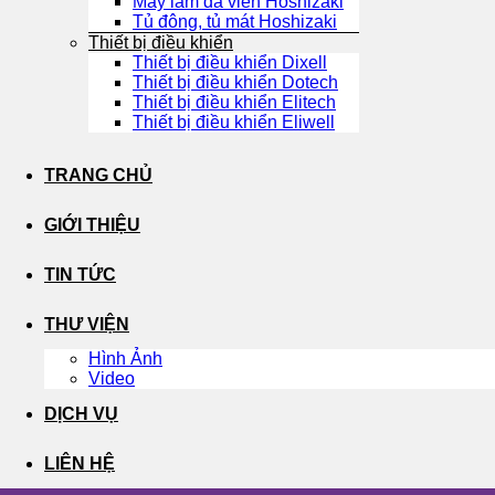
Máy làm đá viên Hoshizaki
Tủ đông, tủ mát Hoshizaki
Thiết bị điều khiển
Thiết bị điều khiển Dixell
Thiết bị điều khiển Dotech
Thiết bị điều khiển Elitech
Thiết bị điều khiển Eliwell
TRANG CHỦ
GIỚI THIỆU
TIN TỨC
THƯ VIỆN
Hình Ảnh
Video
DỊCH VỤ
LIÊN HỆ