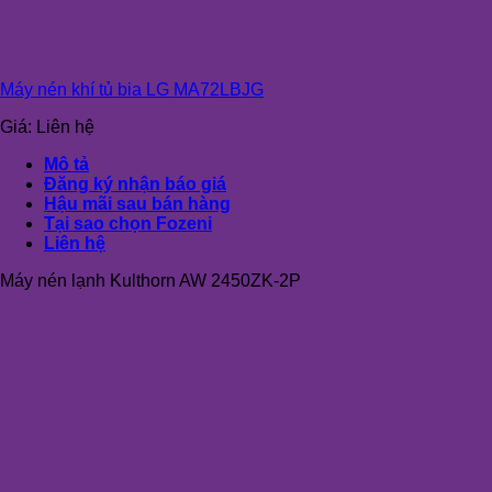
Máy nén khí tủ bia LG MA72LBJG
Giá:
Liên hệ
Mô tả
Đăng ký nhận báo giá
Hậu mãi sau bán hàng
Tại sao chọn Fozeni
Liên hệ
Máy nén lạnh Kulthorn AW 2450ZK-2P