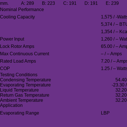
mm.
A:
289
B:
223
C:
191
D:
191
E:
239
Nominal Performance
Cooling Capacity
1,575 / -Watt
5,374 / – BT
1,354 / – Kca
Power Input
1,260 / – Wat
Lock Rotor Amps
65.00 / – Am
Max Continuous Current
– / – Amps
Rated Load Amps
7.20 / – Amp
COP
1.25 / – Watt
Testing Conditions
Condensing Temperature
54.40
Evaporating Temperature
-23.30 /
Liquid Temperature
32.20
Return Gas Temperature
32.20
Ambient Temperature
32.20
Application
Evaporating Range
LBP