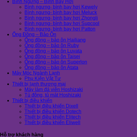
Bình Ngưng – Bình Bay Hơi
Bình ngưng- bình bay hơi Kewely
Bình ngưng- bình bay hơi Meluck
Bình ngưng- bình bay hơi Zhongli
Bình ngưng- bình bay hơi Supcool
Bình ngưng- bình bay hơi Patton
Ống Đồng – Bảo Ôn
Ống đồng – bảo ôn Hailiang
Ống đồng – bảo ôn Ruby
Ống đồng – bảo ôn Luvata
Ống đồng – bảo ôn Taisei
Ống đồng – bảo ôn Superlon
Ống đồng – bảo ôn Atata
Máy Móc Ngành Lạnh
Phụ Kiện Vật Tư
Thiết bị lạnh thương mại
Máy làm đá viên Hoshizaki
Tủ đông, tủ mát Hoshizaki
Thiết bị điều khiển
Thiết bị điều khiển Dixell
Thiết bị điều khiển Dotech
Thiết bị điều khiển Elitech
Thiết bị điều khiển Eliwell
Hỗ trợ khách hàng