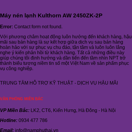
Máy nén lạnh Kulthorn AW 2450ZK-2P
Error:
Contact form not found.
Với phương châm hoạt động luôn hướng đến khách hàng, hậu
mãi sau bán hàng là sự kết hợp giữa dịch vụ sau bán hàng
hoàn hảo với sự phục vụ chu đáo, tận tâm và luôn luôn lắng
nghe ý kiến phản hồi từ khách hàng. Tất cả những điều này
giúp chúng tôi định hướng và dần tiến đến tầm nhìn NPT trở
thành biểu tượng niềm tin số một Việt Nam về sản phẩm phục
vụ công nghiệp.
TRUNG TÂM HỖ TRỢ KỸ THUẬT - DỊCH VỤ HẬU MÃI
VĂN PHÒNG MIỀN BẮC
VP Miền Bắc:
LK2, CT6, Kiến Hưng, Hà Đông - Hà Nội
Hotline:
0934 477 786
Email:
info@namphuthai.vn