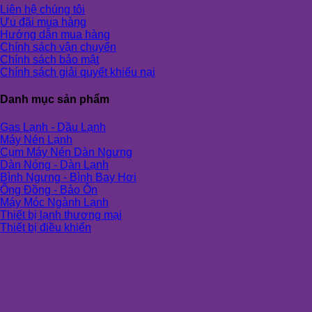
Liên hệ chúng tôi
Ưu đãi mua hàng
Hướng dẫn mua hàng
Chính sách vận chuyển
Chính sách bảo mật
Chính sách giải quyết khiếu nại
Danh mục sản phẩm
Gas Lạnh - Dầu Lạnh
Máy Nén Lạnh
Cụm Máy Nén Dàn Ngưng
Dàn Nóng - Dàn Lạnh
Bình Ngưng - Bình Bay Hơi
Ống Đồng - Bảo Ôn
Máy Móc Ngành Lạnh
Thiết bị lạnh thương mại
Thiết bị điều khiển