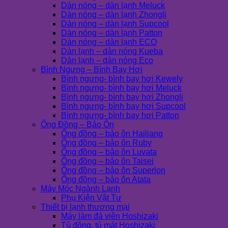
Dàn nóng – dàn lạnh Meluck
Dàn nóng – dàn lạnh Zhongli
Dàn nóng – dàn lạnh Supcool
Dàn nóng – dàn lạnh Patton
Dàn nóng – dàn lạnh ECO
Dàn lạnh – dàn nóng Kueba
Dàn lạnh – dàn nóng Eco
Bình Ngưng – Bình Bay Hơi
Bình ngưng- bình bay hơi Kewely
Bình ngưng- bình bay hơi Meluck
Bình ngưng- bình bay hơi Zhongli
Bình ngưng- bình bay hơi Supcool
Bình ngưng- bình bay hơi Patton
Ống Đồng – Bảo Ôn
Ống đồng – bảo ôn Hailiang
Ống đồng – bảo ôn Ruby
Ống đồng – bảo ôn Luvata
Ống đồng – bảo ôn Taisei
Ống đồng – bảo ôn Superlon
Ống đồng – bảo ôn Atata
Máy Móc Ngành Lạnh
Phụ Kiện Vật Tư
Thiết bị lạnh thương mại
Máy làm đá viên Hoshizaki
Tủ đông, tủ mát Hoshizaki