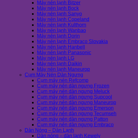
Máy nén lạnh Bitzer
Máy nén lạnh Bock
Máy nén lạnh Sanyo
Máy nén lạnh Copeland
Máy nén lạnh Kulthorn
Máy nén lạnh Wanbao
Máy nén lạnh Dorin
Máy nén lạnh Embraco Slovakia
Máy nén lạnh Hanbell
Máy nén lạnh Panasonic
Máy nén lạnh LG
Máy nén lạnh Daikin
Máy nén lạnh Maneurop
Cụm Máy Nén Dàn Ngưng
Cụm máy nén Refcomp
Cụm máy nén dàn ngưng Frozen
Cụm máy nén dàn ngưng Meluck
Cụm máy nén dàn ngưng Supcool
Cụm máy nén dàn ngưng Maneurop
Cụm máy nén dàn ngưng Emerson
Cụm máy nén dàn ngưng Tecumseh
Cụm máy nén dàn ngưng Patton
Cụm máy nén dàn ngưng Embraco
Dàn Nóng – Dàn Lạnh
Dàn nóng – dàn lạnh Kewely