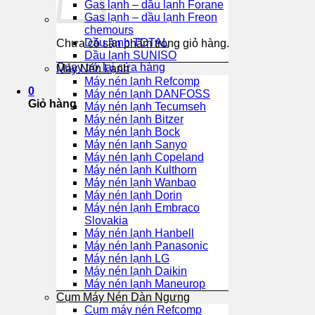
Gas lạnh – dầu lạnh Forane
Gas lạnh – dầu lạnh Freon
chemours
Dầu lạnh TOTAL
Chưa có sản phẩm trong giỏ hàng.
Dầu lạnh SUNISO
Quay trở lại cửa hàng
Máy Nén Lạnh
Máy nén lạnh Refcomp
0
Máy nén lạnh DANFOSS
Giỏ hàng
Máy nén lạnh Tecumseh
Máy nén lạnh Bitzer
Máy nén lạnh Bock
Máy nén lạnh Sanyo
Máy nén lạnh Copeland
Máy nén lạnh Kulthorn
Máy nén lạnh Wanbao
Máy nén lạnh Dorin
Máy nén lạnh Embraco
Slovakia
Máy nén lạnh Hanbell
Máy nén lạnh Panasonic
Máy nén lạnh LG
Máy nén lạnh Daikin
Máy nén lạnh Maneurop
Cụm Máy Nén Dàn Ngưng
Cụm máy nén Refcomp