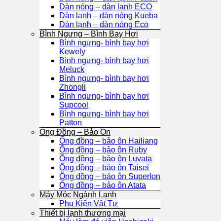
Dàn nóng – dàn lạnh ECO
Dàn lạnh – dàn nóng Kueba
Dàn lạnh – dàn nóng Eco
Bình Ngưng – Bình Bay Hơi
Bình ngưng- bình bay hơi
Kewely
Bình ngưng- bình bay hơi
Meluck
Bình ngưng- bình bay hơi
Zhongli
Bình ngưng- bình bay hơi
Supcool
Bình ngưng- bình bay hơi
Patton
Ống Đồng – Bảo Ôn
Ống đồng – bảo ôn Hailiang
Ống đồng – bảo ôn Ruby
Ống đồng – bảo ôn Luvata
Ống đồng – bảo ôn Taisei
Ống đồng – bảo ôn Superlon
Ống đồng – bảo ôn Atata
Máy Móc Ngành Lạnh
Phụ Kiện Vật Tư
Thiết bị lạnh thương mại