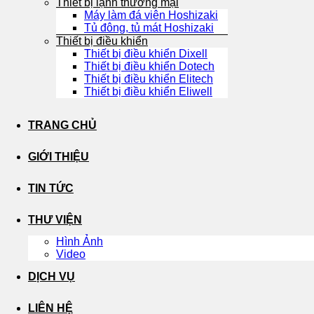
Thiết bị lạnh thương mại
Máy làm đá viên Hoshizaki
Tủ đông, tủ mát Hoshizaki
Thiết bị điều khiển
Thiết bị điều khiển Dixell
Thiết bị điều khiển Dotech
Thiết bị điều khiển Elitech
Thiết bị điều khiển Eliwell
TRANG CHỦ
GIỚI THIỆU
TIN TỨC
THƯ VIỆN
Hình Ảnh
Video
DỊCH VỤ
LIÊN HỆ