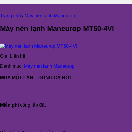
Trang chủ
/
Máy nén lạnh Maneurop
Máy nén lạnh Maneurop MT50-4VI
Giá:
Liên hệ
Danh mục:
Máy nén lạnh Maneurop
MUA MỘT LẦN – DÙNG CẢ ĐỜI
Miễn phí
công lắp đặt