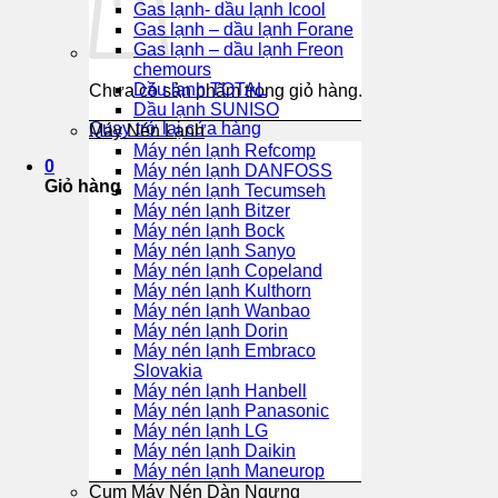
Gas lạnh- dầu lạnh Icool
Gas lạnh – dầu lạnh Forane
Gas lạnh – dầu lạnh Freon
chemours
Dầu lạnh TOTAL
Chưa có sản phẩm trong giỏ hàng.
Dầu lạnh SUNISO
Quay trở lại cửa hàng
Máy Nén Lạnh
Máy nén lạnh Refcomp
0
Máy nén lạnh DANFOSS
Giỏ hàng
Máy nén lạnh Tecumseh
Máy nén lạnh Bitzer
Máy nén lạnh Bock
Máy nén lạnh Sanyo
Máy nén lạnh Copeland
Máy nén lạnh Kulthorn
Máy nén lạnh Wanbao
Máy nén lạnh Dorin
Máy nén lạnh Embraco
Slovakia
Máy nén lạnh Hanbell
Máy nén lạnh Panasonic
Máy nén lạnh LG
Máy nén lạnh Daikin
Máy nén lạnh Maneurop
Cụm Máy Nén Dàn Ngưng