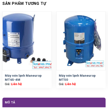
SẢN PHẨM TƯƠNG TỰ
Máy nén lạnh Maneurop
Máy nén lạnh Maneurop
MT65-4M
MT50
Giá:
Liên hệ
Giá:
Liên hệ
MÔ TẢ