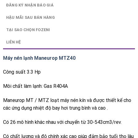
ĐĂNG KÝ NHẬN BÁO GIÁ
HẬU MÃI SAU BÁN HÀNG
TẠI SAO CHỌN FOZENI
LIÊN HỆ
Máy nén lạnh Maneurop MTZ40
Công suất 3.3 Hp
Môi chất làm lạnh: Gas R404A
Maneurop
MT /
MTZ
loạt
máy nén
kín
và được thiết kế
cho
các ứng dụng
nhiệt
độ
bay hơi
trung bình và
cao
.
Có 26
mô hình khác nhau
với
chuyển
từ
30-543cm3/rev
.
Có chất lượng và độ chính xác cao giúp đảm bảo tuổi thọ lâu