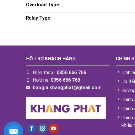
Overload Type:
Relay Type:
HỖ TRỢ KHÁCH HÀNG
CHÍNH 
Điện thoại:
0356 666 766
Liên h
Hotline:
0356 666 766
Ưu đã
baogia.khangphat@gmail.com
Hướng
Chính 
Chính
Chính 
khiếu 