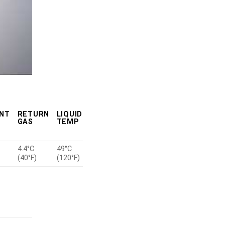
NT
RETURN
LIQUID
GAS
TEMP
4.4°C
49°C
(40°F)
(120°F)