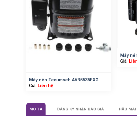
Máy né
Giá:
Liê
Máy nén Tecumseh AVB5535EXG
Giá:
Liên hệ
MÔ TẢ
ĐĂNG KÝ NHẬN BÁO GIÁ
HẬU MÃI