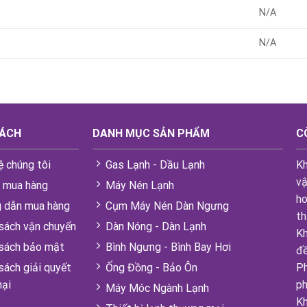
N/A
N/A
SÁCH
DANH MỤC SẢN PHẨM
C
ệ chúng tôi
Gas Lạnh - Dầu Lạnh
Kh
vậ
i mua hàng
Máy Nén Lạnh
ho
 dẫn mua hàng
Cụm Máy Nén Dàn Ngưng
th
sách vận chuyển
Dàn Nóng - Dàn Lạnh
Kh
 sách bảo mật
Bình Ngưng - Bình Bay Hơi
đề
sách giải quyết
Ống Đồng - Bảo Ôn
Ph
nại
ph
Máy Móc Ngành Lạnh
Kh