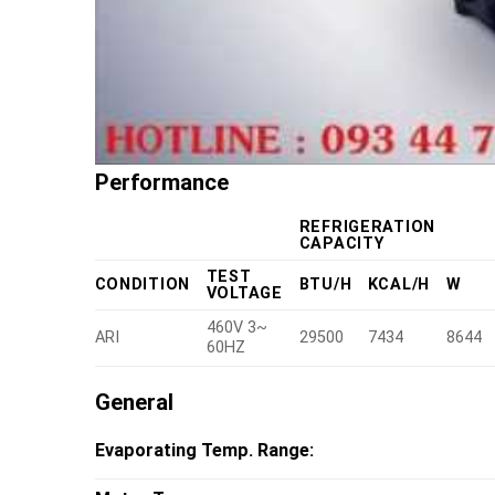
Performance
REFRIGERATION
CAPACITY
TEST
CONDITION
BTU/H
KCAL/H
W
VOLTAGE
460V 3~
ARI
29500
7434
8644
60HZ
General
Evaporating Temp. Range: