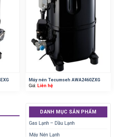
4EXG
Máy nén Tecumseh AWA2460ZXG
Máy né
Giá:
Liên hệ
Giá:
Liê
DANH MỤC SẢN PHẨM
Gas Lạnh – Dầu Lạnh
Máy Nén Lạnh