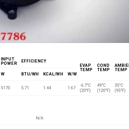
INPUT
EFFICIENCY
POWER
EVAP
COND
AMBIE
TEMP
TEMP
TEMP
W
BTU/WH
KCAL/WH
W/W
-6.7°C
49°C
35°C
5170
5.71
1.44
1.67
(20°F)
(120°F)
(95°F)
N/A