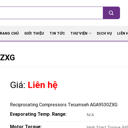
RANG CHỦ
GIỚI THIỆU
TIN TỨC
THƯ VIỆN
DỊCH VỤ
LIÊN 
0ZXG
Giá:
Liên hệ
Reciprocating Compressors Tecumseh AGA9530ZXG
Evaporating Temp. Range:
N/A
Motor Torque:
High Start Torque (H