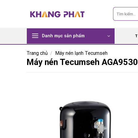
Skip
Tìm
to
kiếm:
content
Danh mục sản phẩm
T
Trang chủ
/
Máy nén lạnh Tecumseh
Máy nén Tecumseh AGA953