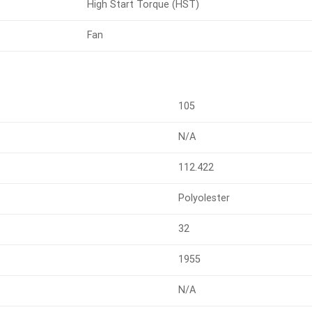
High Start Torque (HST)
Fan
105
N/A
112.422
Polyolester
32
1955
N/A