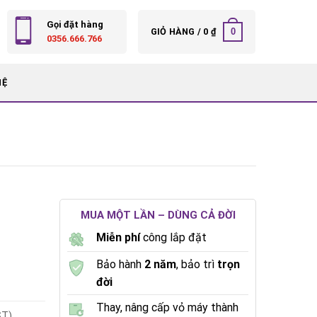
Gọi đặt hàng
0
GIỎ HÀNG /
0
₫
0356.666.766
HỆ
MUA MỘT LẦN – DÙNG CẢ ĐỜI
Miễn phí
công lắp đặt
Bảo hành
2 năm
, bảo trì
trọn
đời
Thay, nâng cấp vỏ máy thành
ST)