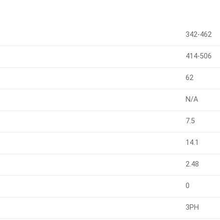
342-462
414-506
62
N/A
7.5
14.1
2.48
0
3PH