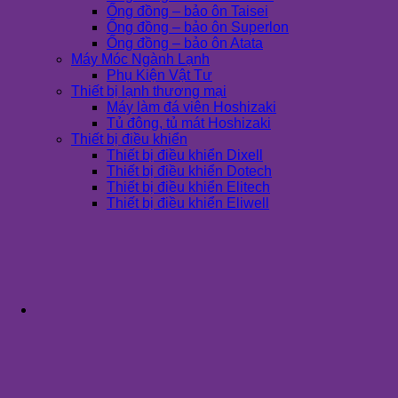
Ống đồng – bảo ôn Taisei
Ống đồng – bảo ôn Superlon
Ống đồng – bảo ôn Atata
Máy Móc Ngành Lạnh
Phụ Kiện Vật Tư
Thiết bị lạnh thương mại
Máy làm đá viên Hoshizaki
Tủ đông, tủ mát Hoshizaki
Thiết bị điều khiển
Thiết bị điều khiển Dixell
Thiết bị điều khiển Dotech
Thiết bị điều khiển Elitech
Thiết bị điều khiển Eliwell