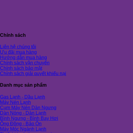
Chính sách
Liên hệ chúng tôi
Ưu đãi mua hàng
Hướng dẫn mua hàng
Chính sách vận chuyển
Chính sách bảo mật
Chính sách giải quyết khiếu nại
Danh mục sản phẩm
Gas Lạnh - Dầu Lạnh
Máy Nén Lạnh
Cụm Máy Nén Dàn Ngưng
Dàn Nóng - Dàn Lạnh
Bình Ngưng - Bình Bay Hơi
Ống Đồng - Bảo Ôn
Máy Móc Ngành Lạnh