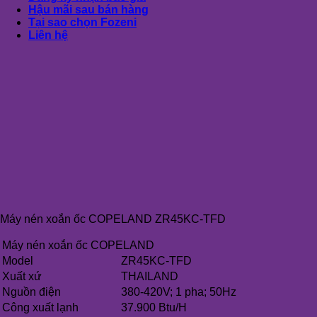
Hậu mãi sau bán hàng
Tại sao chọn Fozeni
Liên hệ
Máy nén xoắn ốc COPELAND ZR45KC-TFD
Máy nén xoắn ốc COPELAND
Model
ZR45KC-TFD
Xuất xứ
THAILAND
Nguồn điện
380-420V; 1 pha; 50Hz
Công xuất lạnh
37.900 Btu/H