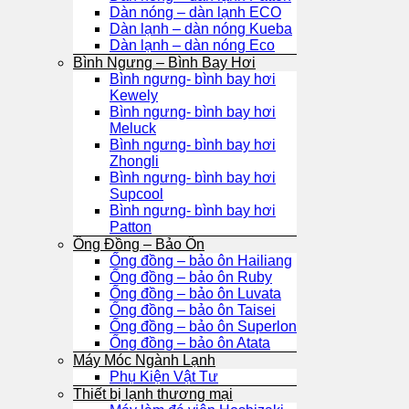
Dàn nóng – dàn lạnh ECO
Dàn lạnh – dàn nóng Kueba
Dàn lạnh – dàn nóng Eco
Bình Ngưng – Bình Bay Hơi
Bình ngưng- bình bay hơi
Kewely
Bình ngưng- bình bay hơi
Meluck
Bình ngưng- bình bay hơi
Zhongli
Bình ngưng- bình bay hơi
Supcool
Bình ngưng- bình bay hơi
Patton
Ống Đồng – Bảo Ôn
Ống đồng – bảo ôn Hailiang
Ống đồng – bảo ôn Ruby
Ống đồng – bảo ôn Luvata
Ống đồng – bảo ôn Taisei
Ống đồng – bảo ôn Superlon
Ống đồng – bảo ôn Atata
Máy Móc Ngành Lạnh
Phụ Kiện Vật Tư
Thiết bị lạnh thương mại