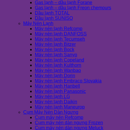
Gas lạnh – dầu lạnh Forane
Gas lạnh – dầu lạnh Freon chemours
Dầu lạnh TOTAL
Dầu lạnh SUNISO
Máy Nén Lạnh
Máy nén lạnh Refcomp
Máy nén lạnh DANFOSS
Máy nén lạnh Tecumseh
Máy nén lạnh Bitzer
Máy nén lạnh Bock
Máy nén lạnh Sanyo
Máy nén lạnh Copeland
Máy nén lạnh Kulthorn
Máy nén lạnh Wanbao
Máy nén lạnh Dorin
Máy nén lạnh Embraco Slovakia
Máy nén lạnh Hanbell
Máy nén lạnh Panasonic
Máy nén lạnh LG
Máy nén lạnh Daikin
Máy nén lạnh Maneurop
Cụm Máy Nén Dàn Ngưng
Cụm máy nén Refcomp
Cụm máy nén dàn ngưng Frozen
Cụm máy nén dàn ngưng Meluck