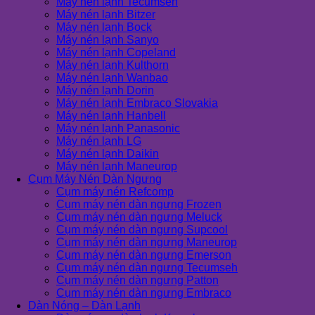
Máy nén lạnh Tecumseh
Máy nén lạnh Bitzer
Máy nén lạnh Bock
Máy nén lạnh Sanyo
Máy nén lạnh Copeland
Máy nén lạnh Kulthorn
Máy nén lạnh Wanbao
Máy nén lạnh Dorin
Máy nén lạnh Embraco Slovakia
Máy nén lạnh Hanbell
Máy nén lạnh Panasonic
Máy nén lạnh LG
Máy nén lạnh Daikin
Máy nén lạnh Maneurop
Cụm Máy Nén Dàn Ngưng
Cụm máy nén Refcomp
Cụm máy nén dàn ngưng Frozen
Cụm máy nén dàn ngưng Meluck
Cụm máy nén dàn ngưng Supcool
Cụm máy nén dàn ngưng Maneurop
Cụm máy nén dàn ngưng Emerson
Cụm máy nén dàn ngưng Tecumseh
Cụm máy nén dàn ngưng Patton
Cụm máy nén dàn ngưng Embraco
Dàn Nóng – Dàn Lạnh