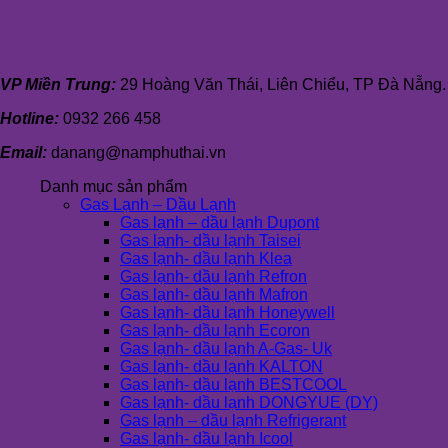
VP Miền Trung:
29 Hoàng Văn Thái, Liên Chiểu, TP Đà Nẵng.
Hotline:
0932 266 458
Email:
danang@namphuthai.vn
Danh mục sản phẩm
Gas Lạnh – Dầu Lạnh
Gas lạnh – dầu lạnh Dupont
Gas lạnh- dầu lạnh Taisei
Gas lạnh- dầu lạnh Klea
Gas lạnh- dầu lạnh Refron
Gas lạnh- dầu lạnh Mafron
Gas lạnh- dầu lạnh Honeywell
Gas lạnh- dầu lạnh Ecoron
Gas lạnh- dầu lạnh A-Gas- Uk
Gas lạnh- dầu lạnh KALTON
Gas lạnh- dầu lạnh BESTCOOL
Gas lạnh- dầu lạnh DONGYUE (DY)
Gas lạnh – dầu lạnh Refrigerant
Gas lạnh- dầu lạnh Icool