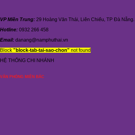
VP Miền Trung:
29 Hoàng Văn Thái, Liên Chiểu, TP Đà Nẵng.
Hotline:
0932 266 458
Email:
danang@namphuthai.vn
Block
"block-tab-tai-sao-chon"
not found
HỆ THỐNG CHI NHÁNH
VĂN PHÒNG MIỀN BẮC