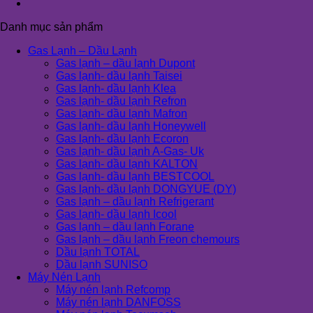
Danh mục sản phẩm
Gas Lạnh – Dầu Lạnh
Gas lạnh – dầu lạnh Dupont
Gas lạnh- dầu lạnh Taisei
Gas lạnh- dầu lạnh Klea
Gas lạnh- dầu lạnh Refron
Gas lạnh- dầu lạnh Mafron
Gas lạnh- dầu lạnh Honeywell
Gas lạnh- dầu lạnh Ecoron
Gas lạnh- dầu lạnh A-Gas- Uk
Gas lạnh- dầu lạnh KALTON
Gas lạnh- dầu lạnh BESTCOOL
Gas lạnh- dầu lạnh DONGYUE (DY)
Gas lạnh – dầu lạnh Refrigerant
Gas lạnh- dầu lạnh Icool
Gas lạnh – dầu lạnh Forane
Gas lạnh – dầu lạnh Freon chemours
Dầu lạnh TOTAL
Dầu lạnh SUNISO
Máy Nén Lạnh
Máy nén lạnh Refcomp
Máy nén lạnh DANFOSS