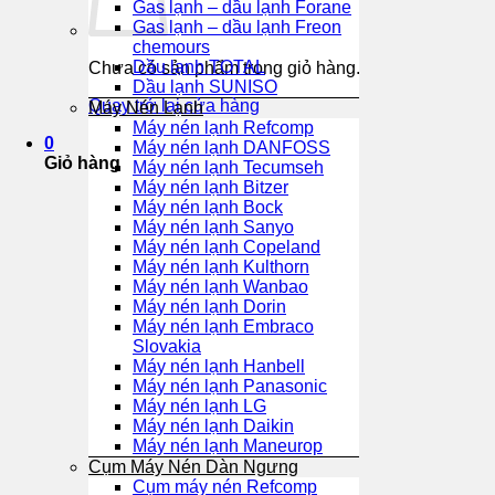
Gas lạnh – dầu lạnh Forane
Gas lạnh – dầu lạnh Freon
chemours
Dầu lạnh TOTAL
Chưa có sản phẩm trong giỏ hàng.
Dầu lạnh SUNISO
Quay trở lại cửa hàng
Máy Nén Lạnh
Máy nén lạnh Refcomp
0
Máy nén lạnh DANFOSS
Giỏ hàng
Máy nén lạnh Tecumseh
Máy nén lạnh Bitzer
Máy nén lạnh Bock
Máy nén lạnh Sanyo
Máy nén lạnh Copeland
Máy nén lạnh Kulthorn
Máy nén lạnh Wanbao
Máy nén lạnh Dorin
Máy nén lạnh Embraco
Slovakia
Máy nén lạnh Hanbell
Máy nén lạnh Panasonic
Máy nén lạnh LG
Máy nén lạnh Daikin
Máy nén lạnh Maneurop
Cụm Máy Nén Dàn Ngưng
Cụm máy nén Refcomp