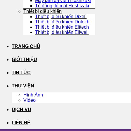
Máy làm đá viên Hoshizaki
Tủ đông, tủ mát Hoshizaki
Thiết bị điều khiển
Thiết bị điều khiển Dixell
Thiết bị điều khiển Dotech
Thiết bị điều khiển Elitech
Thiết bị điều khiển Eliwell
TRANG CHỦ
GIỚI THIỆU
TIN TỨC
THƯ VIỆN
Hình Ảnh
Video
DỊCH VỤ
LIÊN HỆ