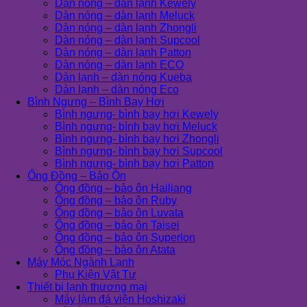
Dàn nóng – dàn lạnh Kewely
Dàn nóng – dàn lạnh Meluck
Dàn nóng – dàn lạnh Zhongli
Dàn nóng – dàn lạnh Supcool
Dàn nóng – dàn lạnh Patton
Dàn nóng – dàn lạnh ECO
Dàn lạnh – dàn nóng Kueba
Dàn lạnh – dàn nóng Eco
Bình Ngưng – Bình Bay Hơi
Bình ngưng- bình bay hơi Kewely
Bình ngưng- bình bay hơi Meluck
Bình ngưng- bình bay hơi Zhongli
Bình ngưng- bình bay hơi Supcool
Bình ngưng- bình bay hơi Patton
Ống Đồng – Bảo Ôn
Ống đồng – bảo ôn Hailiang
Ống đồng – bảo ôn Ruby
Ống đồng – bảo ôn Luvata
Ống đồng – bảo ôn Taisei
Ống đồng – bảo ôn Superlon
Ống đồng – bảo ôn Atata
Máy Móc Ngành Lạnh
Phụ Kiện Vật Tư
Thiết bị lạnh thương mại
Máy làm đá viên Hoshizaki