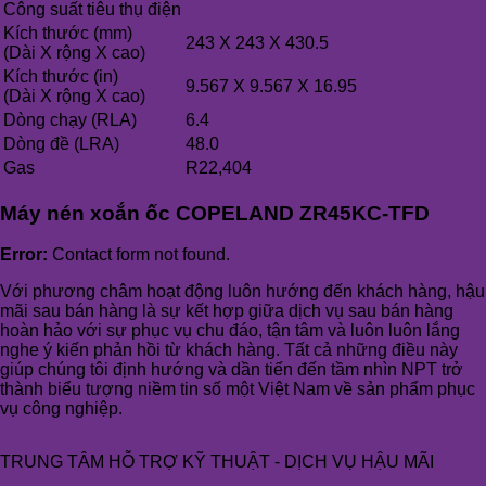
Công suất tiêu thụ điện
Kích thước (mm)
243 X 243 X 430.5
(Dài X rộng X cao)
Kích thước (in)
9.567 X 9.567 X 16.95
(Dài X rộng X cao)
Dòng chạy (RLA)
6.4
Dòng đề (LRA)
48.0
Gas
R22,404
Máy nén xoắn ốc COPELAND ZR45KC-TFD
Error:
Contact form not found.
Với phương châm hoạt động luôn hướng đến khách hàng, hậu
mãi sau bán hàng là sự kết hợp giữa dịch vụ sau bán hàng
hoàn hảo với sự phục vụ chu đáo, tận tâm và luôn luôn lắng
nghe ý kiến phản hồi từ khách hàng. Tất cả những điều này
giúp chúng tôi định hướng và dần tiến đến tầm nhìn NPT trở
thành biểu tượng niềm tin số một Việt Nam về sản phẩm phục
vụ công nghiệp.
TRUNG TÂM HỖ TRỢ KỸ THUẬT - DỊCH VỤ HẬU MÃI