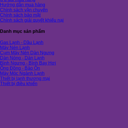
Hướng dẫn mua hàng
Chính sách vận chuyển
Chính sách bảo mật
Chính sách giải quyết khiếu nại
Danh mục sản phẩm
Gas Lạnh - Dầu Lạnh
Máy Nén Lạnh
Cụm Máy Nén Dàn Ngưng
Dàn Nóng - Dàn Lạnh
Bình Ngưng - Bình Bay Hơi
Ống Đồng - Bảo Ôn
Máy Móc Ngành Lạnh
Thiết bị lạnh thương mại
Thiết bị điều khiển