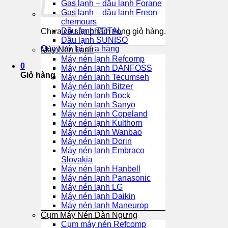
Gas lạnh – dầu lạnh Forane
Gas lạnh – dầu lạnh Freon
chemours
Dầu lạnh TOTAL
Chưa có sản phẩm trong giỏ hàng.
Dầu lạnh SUNISO
Quay trở lại cửa hàng
Máy Nén Lạnh
Máy nén lạnh Refcomp
0
Máy nén lạnh DANFOSS
Giỏ hàng
Máy nén lạnh Tecumseh
Máy nén lạnh Bitzer
Máy nén lạnh Bock
Máy nén lạnh Sanyo
Máy nén lạnh Copeland
Máy nén lạnh Kulthorn
Máy nén lạnh Wanbao
Máy nén lạnh Dorin
Máy nén lạnh Embraco
Slovakia
Máy nén lạnh Hanbell
Máy nén lạnh Panasonic
Máy nén lạnh LG
Máy nén lạnh Daikin
Máy nén lạnh Maneurop
Cụm Máy Nén Dàn Ngưng
Cụm máy nén Refcomp