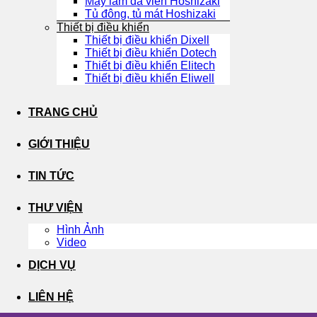
Máy làm đá viên Hoshizaki
Tủ đông, tủ mát Hoshizaki
Thiết bị điều khiển
Thiết bị điều khiển Dixell
Thiết bị điều khiển Dotech
Thiết bị điều khiển Elitech
Thiết bị điều khiển Eliwell
TRANG CHỦ
GIỚI THIỆU
TIN TỨC
THƯ VIỆN
Hình Ảnh
Video
DỊCH VỤ
LIÊN HỆ