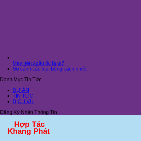
Máy nén xoắn ốc là gì?
So sánh các loại bông cách nhiệt
Danh Mục Tin Tức
DỰ ÁN
TIN TỨC
DỊCH VỤ
Đăng Ký Nhận Thông Tin
Hợp Tác
Khang Phát