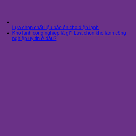
Lựa chọn chất liệu bảo ôn cho điện lạnh
Kho lạnh công nghiệp là gì? Lựa chọn kho lạnh công
nghiệp uy tín ở đâu?