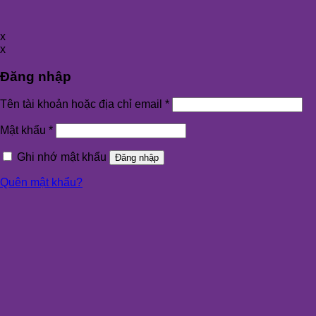
x
x
Đăng nhập
Tên tài khoản hoặc địa chỉ email
*
Mật khẩu
*
Ghi nhớ mật khẩu
Đăng nhập
Quên mật khẩu?