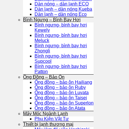
Dàn nóng – dàn lạnh ECO
Dàn lạnh – dàn nóng Kueba
Dàn lạnh – dàn nóng Eco
Bình Ngưng – Bình Bay Hơi
Bình ngưng- bình bay hơi
Kewely
Bình ngưng- bình bay hơi
Meluck
Bình ngưng- bình bay hơi
Zhongli
Bình ngưng- bình bay hơi
Supcool
Bình ngưng- bình bay hơi
Patton
Ống Đồng – Bảo Ôn
Ống đồng – bảo ôn Hailiang
Ống đồng – bảo ôn Ruby
Ống đồng – bảo ôn Luvata
Ống đồng – bảo ôn Taisei
Ống đồng – bảo ôn Superlon
Ống đồng – bảo ôn Atata
Máy Móc Ngành Lạnh
Phụ Kiện Vật Tư
Thiết bị lạnh thương mại