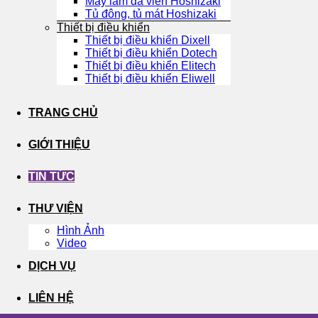
Máy làm đá viên Hoshizaki
Tủ đông, tủ mát Hoshizaki
Thiết bị điều khiển
Thiết bị điều khiển Dixell
Thiết bị điều khiển Dotech
Thiết bị điều khiển Elitech
Thiết bị điều khiển Eliwell
TRANG CHỦ
GIỚI THIỆU
TIN TỨC
THƯ VIỆN
Hình Ảnh
Video
DỊCH VỤ
LIÊN HỆ