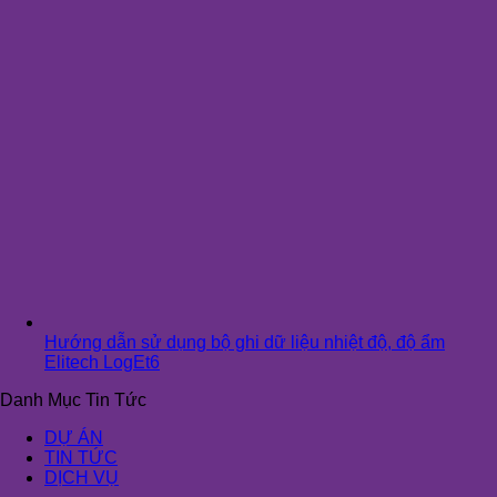
Hướng dẫn sử dụng bộ ghi dữ liệu nhiệt độ, độ ẩm
Elitech LogEt6
Danh Mục Tin Tức
DỰ ÁN
TIN TỨC
DỊCH VỤ