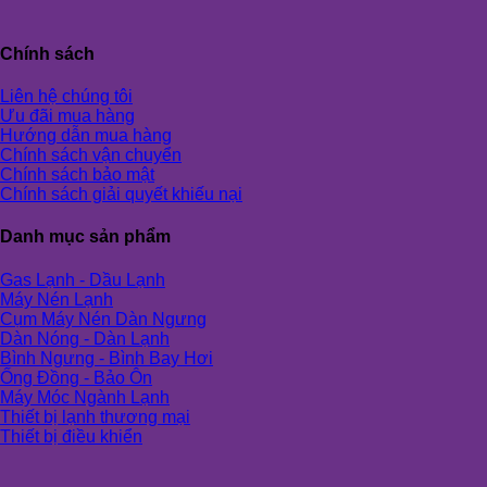
Chính sách
Liên hệ chúng tôi
Ưu đãi mua hàng
Hướng dẫn mua hàng
Chính sách vận chuyển
Chính sách bảo mật
Chính sách giải quyết khiếu nại
Danh mục sản phẩm
Gas Lạnh - Dầu Lạnh
Máy Nén Lạnh
Cụm Máy Nén Dàn Ngưng
Dàn Nóng - Dàn Lạnh
Bình Ngưng - Bình Bay Hơi
Ống Đồng - Bảo Ôn
Máy Móc Ngành Lạnh
Thiết bị lạnh thương mại
Thiết bị điều khiển