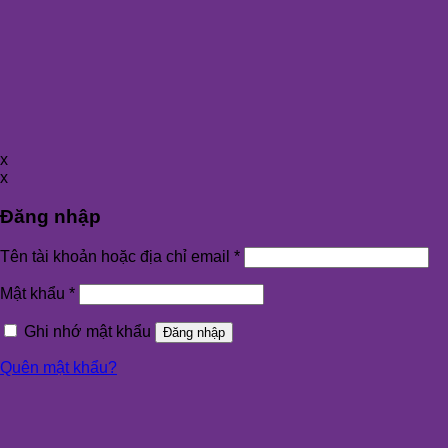
x
x
Đăng nhập
Tên tài khoản hoặc địa chỉ email
*
Mật khẩu
*
Ghi nhớ mật khẩu
Đăng nhập
Quên mật khẩu?