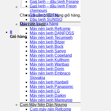
Gas lạnh – dầu lạnh Forane
Gas lạnh – dầu lạnh Freon
chemours
Dầu lạnh TOTAL
Chưa có sản phẩm trong giỏ hàng.
Dầu lạnh SUNISO
Quay trở lại cửa hàng
Máy Nén Lạnh
Máy nén lạnh Refcomp
0
Máy nén lạnh DANFOSS
Giỏ hàng
Máy nén lạnh Tecumseh
Máy nén lạnh Bitzer
Máy nén lạnh Bock
Máy nén lạnh Sanyo
Máy nén lạnh Copeland
Máy nén lạnh Kulthorn
Máy nén lạnh Wanbao
Máy nén lạnh Dorin
Máy nén lạnh Embraco
Slovakia
Máy nén lạnh Hanbell
Máy nén lạnh Panasonic
Máy nén lạnh LG
Máy nén lạnh Daikin
Máy nén lạnh Maneurop
Cụm Máy Nén Dàn Ngưng
Cụm máy nén Refcomp