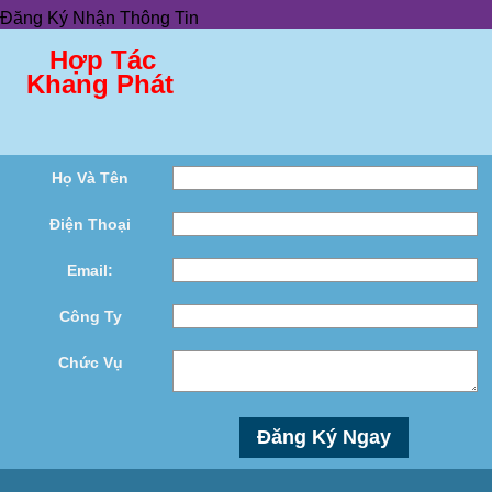
Đăng Ký Nhận Thông Tin
Hợp Tác
Khang Phát
Họ Và Tên
Điện Thoại
Email:
Công Ty
Chức Vụ