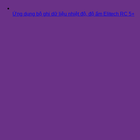
Ứng dụng bộ ghi dữ liệu nhiệt độ, độ ẩm Elitech RC 5+