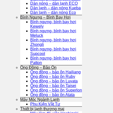
Dàn nóng – dàn lạnh ECO
Dàn lạnh – dàn nóng Kueba
Dàn lạnh – dàn nóng Eco
Bình Ngưng – Bình Bay Hơi
Bình ngưng- bình bay hơi
Kewely
Bình ngưng- bình bay hơi
Meluck
Bình ngưng- bình bay hơi
Zhongli
Bình ngưng- bình bay hơi
Supcool
Bình ngưng- bình bay hơi
Patton
Ống Đồng – Bảo Ôn
Ống đồng – bảo ôn Hailiang
Ống đồng – bảo ôn Ruby
Ống đồng – bảo ôn Luvata
Ống đồng – bảo ôn Taisei
Ống đồng – bảo ôn Superlon
Ống đồng – bảo ôn Atata
Máy Móc Ngành Lạnh
Phụ Kiện Vật Tư
Thiết bị lạnh thương mại