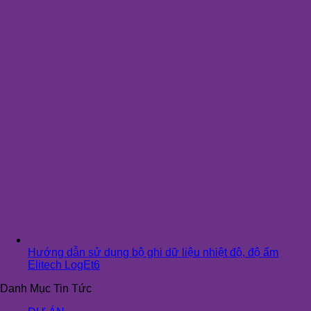
Hướng dẫn sử dụng bộ ghi dữ liệu nhiệt độ, độ ẩm
Elitech LogEt6
Danh Mục Tin Tức