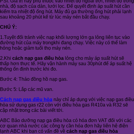
PSI. Giá trị này phụ thuộc vào nhiệt độ ngoài trời, nhiệt độ trong
nhà, độ sạch của dàn, lưới lọc. Để quyết định áp suất hút cần
kiểm tra nhiệt độ ống hút. Máy đủ ga thường ống hút phải lạnh
sau khoảng 20 phút kể từ lúc máy nén bắt đầu chạy.
CHÚ Ý:
1.Tuyệt đối tránh việc nạp khối lượng lớn ga lỏng liên tục vào
đường hút của máy trongkhi đang chạy. Việc này có thể làm
hỏng hoặc giảm tuổi thọ máy nén.
2.Khi
cách nạp gas điều hòa
lỏng cho máy áp suất hút sẽ
thấp hơn thực tế. Hãy vận hành máy sau 30phút để áp suất hệ
thống ổn định trước khi đo.
Bước 4: Tháo đồng hồ nạp gas.
Bước 5: Lắp các mũ van.
Cách nạp gas điều hòa
này chỉ áp dụng với việc nạp gas điều
hòa sử dụng gas r22 còn với điều hòa gas R410a và R32 sẽ
cập nhật trong các bài viết tới.
ABC Bảo dưỡng nạp ga điều hòa có hóa đơn VAT đối với các
cơ quan nhà nước các công ty cần hóa đơn hãy liên hệ điện
lạnh ABC khi bạn có vấn đề về
cách nạp gas điều hòa