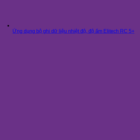
Ứng dụng bộ ghi dữ liệu nhiệt độ, độ ẩm Elitech RC 5+