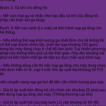
Bước 2: Xả khí cho đồng hồ
– Mở van chai ga và nhấn nhẹ vào đầu xả khí của đồng hồ .
(Hãy cẩn thận với ga lỏng).
Bước 3: Mở van xanh (Lo side) và tiến hành nạp ga lỏng cho
hệ thống.
– Nếu không thể nạp khối lượng ga nhất định cho hệ thống thì
có thể nạp thành nhiều lần, (mỗi lần nạp khoảng 150 gam)
trong khi máy đang chạy ở chế độ làm lạnh; Tuy nhiên phương
pháp này không hiệu quả và tốn thời gian. Hãy đợi khoảng vài
phút và tiến hành nhốt ga rồi tiếp tục thực hiện quá trình nạp.
– Nếu không dùng cân thì việc nạp ga lỏng cho máy đang chạy
nên thực hiện từ từ, nạp ít một. Khi áp suất đạt khỏang 50 PSI
thi
nên chuyển sang nạp ga hơi để tiện cân chỉnh lượng gas nạp.
– Giá trị áp suất trên đồng hồ chỉ chính xác khoảng 20 phút sau
khi dừng nạp ga lỏng vào máy. (Thông thường cao lên)
– Giá trị áp suất hút của máy lạnh LG vào khoảng từ 65~80