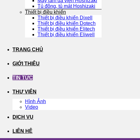
Máy làm đá viên Hoshizaki
Tủ đông, tủ mát Hoshizaki
Thiết bị điều khiển
Thiết bị điều khiển Dixell
Thiết bị điều khiển Dotech
Thiết bị điều khiển Elitech
Thiết bị điều khiển Eliwell
TRANG CHỦ
GIỚI THIỆU
TIN TỨC
THƯ VIỆN
Hình Ảnh
Video
DỊCH VỤ
LIÊN HỆ