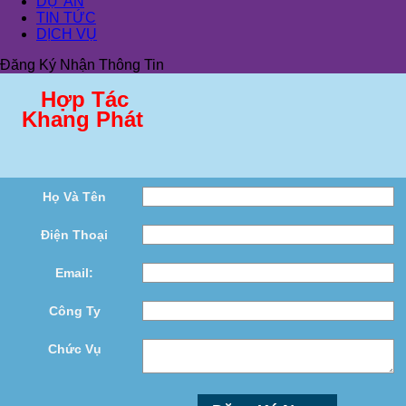
DỰ ÁN
TIN TỨC
DỊCH VỤ
Đăng Ký Nhận Thông Tin
Hợp Tác
Khang Phát
Họ Và Tên
Điện Thoại
Email:
Công Ty
Chức Vụ