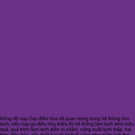
Nồng độ nạp Gas điều hòa rất quan trọng trong hệ thống làm
lạnh, nếu nap ga điều hòa thiếu thì hệ thống làm lạnh kém hiệu
quà, quá trình làm lạnh diễn ra chậm, năng suất lạnh thấp, hại
bloc điều hòa, gây thiệt hại về kinh tế cũng như giảm tuổi thọ