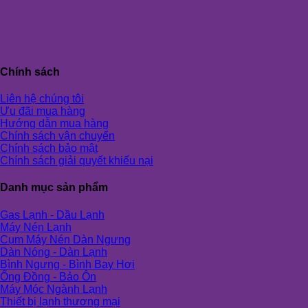
Chính sách
Liên hệ chúng tôi
Ưu đãi mua hàng
Hướng dẫn mua hàng
Chính sách vận chuyển
Chính sách bảo mật
Chính sách giải quyết khiếu nại
Danh mục sản phẩm
Gas Lạnh - Dầu Lạnh
Máy Nén Lạnh
Cụm Máy Nén Dàn Ngưng
Dàn Nóng - Dàn Lạnh
Bình Ngưng - Bình Bay Hơi
Ống Đồng - Bảo Ôn
Máy Móc Ngành Lạnh
Thiết bị lạnh thương mại