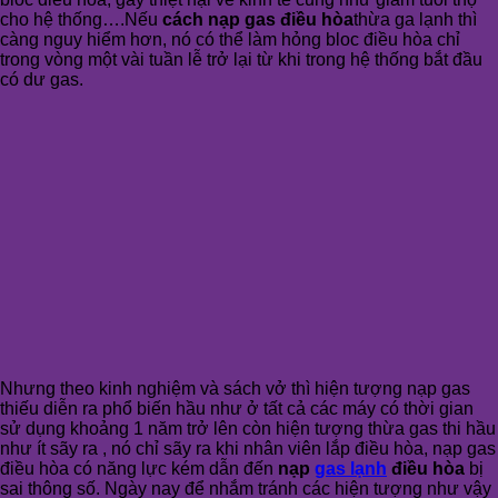
cho hệ thống….Nếu
cách nạp gas điều hòa
thừa ga lạnh thì
càng nguy hiểm hơn, nó có thể làm hỏng bloc điều hòa chỉ
trong vòng một vài tuần lễ trở lại từ khi trong hệ thống bắt đầu
có dư gas.
Nhưng theo kinh nghiệm và sách vở thì hiện tượng nạp gas
thiếu diễn ra phổ biến hầu như ở tất cả các máy có thời gian
sử dụng khoảng 1 năm trở lên còn hiện tượng thừa gas thi hầu
như ít sãy ra , nó chỉ sãy ra khi nhân viên lắp điều hòa, nạp gas
điều hòa có năng lực kém dẫn đến
nạp
gas lạnh
điều hòa
bị
sai thông số. Ngày nay để nhắm tránh các hiện tượng như vậy