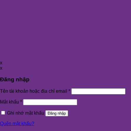
x
x
Đăng nhập
Tên tài khoản hoặc địa chỉ email
*
Mật khẩu
*
Ghi nhớ mật khẩu
Đăng nhập
Quên mật khẩu?