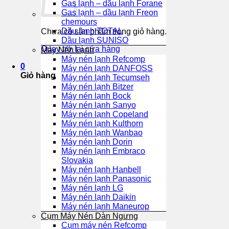
Gas lạnh – dầu lạnh Forane
Gas lạnh – dầu lạnh Freon
chemours
Dầu lạnh TOTAL
Chưa có sản phẩm trong giỏ hàng.
Dầu lạnh SUNISO
Quay trở lại cửa hàng
Máy Nén Lạnh
Máy nén lạnh Refcomp
0
Máy nén lạnh DANFOSS
Giỏ hàng
Máy nén lạnh Tecumseh
Máy nén lạnh Bitzer
Máy nén lạnh Bock
Máy nén lạnh Sanyo
Máy nén lạnh Copeland
Máy nén lạnh Kulthorn
Máy nén lạnh Wanbao
Máy nén lạnh Dorin
Máy nén lạnh Embraco
Slovakia
Máy nén lạnh Hanbell
Máy nén lạnh Panasonic
Máy nén lạnh LG
Máy nén lạnh Daikin
Máy nén lạnh Maneurop
Cụm Máy Nén Dàn Ngưng
Cụm máy nén Refcomp