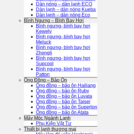
Dàn nóng – dàn lạnh ECO
Dàn lạnh – dàn nóng Kueba
Dàn lạnh – dàn nóng Eco
Bình Ngưng – Bình Bay Hơi
Bình ngưng- bình bay hơi
Kewely
Bình ngưng- bình bay hơi
Meluck
Bình ngưng- bình bay hơi
Zhongli
Bình ngưng- bình bay hơi
Supcool
Bình ngưng- bình bay hơi
Patton
Ống Đồng – Bảo Ôn
Ống đồng – bảo ôn Hailiang
Ống đồng – bảo ôn Ruby
Ống đồng – bảo ôn Luvata
Ống đồng – bảo ôn Taisei
Ống đồng – bảo ôn Superlon
Ống đồng – bảo ôn Atata
Máy Móc Ngành Lạnh
Phụ Kiện Vật Tư
Thiết bị lạnh thương mại