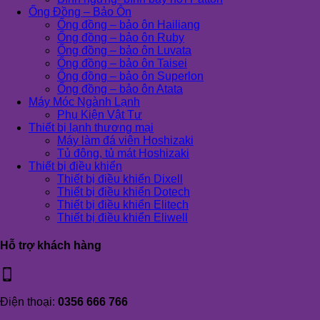
Ống Đồng – Bảo Ôn
Ống đồng – bảo ôn Hailiang
Ống đồng – bảo ôn Ruby
Ống đồng – bảo ôn Luvata
Ống đồng – bảo ôn Taisei
Ống đồng – bảo ôn Superlon
Ống đồng – bảo ôn Atata
Máy Móc Ngành Lạnh
Phụ Kiện Vật Tư
Thiết bị lạnh thương mại
Máy làm đá viên Hoshizaki
Tủ đông, tủ mát Hoshizaki
Thiết bị điều khiển
Thiết bị điều khiển Dixell
Thiết bị điều khiển Dotech
Thiết bị điều khiển Elitech
Thiết bị điều khiển Eliwell
Hỗ trợ khách hàng
Điện thoại:
0356 666 766