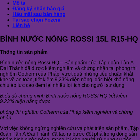
Mô tả
Đăng ký nhận báo giá
Hậu mãi sau bán hàng
Tại sao chọn Fozeni
Liên hệ
BÌNH NƯỚC NÓNG ROSSI 15L R15-HQ
Thông tin sản phẩm
Bình nước nóng Rossi HQ – Sản phẩm của Tập đoàn Tân Á
Đại Thành đã được kiểm nghiệm và chứng nhận tại phòng thí
nghiệm Cotherm của Pháp, vượt quá những tiêu chuẩn khắt
khe về an toàn, tiết kiệm 9,23% điện năng, đặc biệt khả năng
chịu áp lực cao đem lại nhiều lợi ích cho người sử dụng.
Bi
ểu đồ chứng minh Bình nước nóng ROSSI HQ tiết kiệm
9.23% điện năng được
phòng thí nghiệm Cotherm của Pháp kiểm nghiệm và chứng
nhận.
Với việc không ngừng nghiên cứu và phát triển sản phẩm, Tập
đoàn Tân Á Đại Thành đã tạo ra bước đột phá trong dòng sản
phẩm bình nước nóng, mang lại cho người sử dụng sự tiện