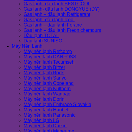
Gas lạnh- dầu lạnh BESTCOOL
Gas lạnh- dầu lạnh DONGYUE (DY)
Gas lạnh – dầu lạnh Refrigerant
Gas lạnh- dầu lạnh Icool
Gas lạnh – dầu lạnh Forane
Gas lạnh – dầu lạnh Freon chemours
Dầu lạnh TOTAL
Dầu lạnh SUNISO
Máy Nén Lạnh
Máy nén lạnh Refcomp
Máy nén lạnh DANFOSS
Máy nén lạnh Tecumseh
Máy nén lạnh Bitzer
Máy nén lạnh Bock
Máy nén lạnh Sanyo
Máy nén lạnh Copeland
Máy nén lạnh Kulthorn
Máy nén lạnh Wanbao
Máy nén lạnh Dorin
Máy nén lạnh Embraco Slovakia
Máy nén lạnh Hanbell
Máy nén lạnh Panasonic
Máy nén lạnh LG
Máy nén lạnh Daikin
Máy nén lạnh Maneurop