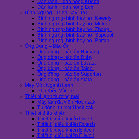
Dàn lạnh – dàn nóng Kueba
Dàn lạnh – dàn nóng Eco
Bình Ngưng – Bình Bay Hơi
Bình ngưng- bình bay hơi Kewely
Bình ngưng- bình bay hơi Meluck
Bình ngưng- bình bay hơi Zhongli
Bình ngưng- bình bay hơi Supcool
Bình ngưng- bình bay hơi Patton
Ống Đồng – Bảo Ôn
Ống đồng – bảo ôn Hailiang
Ống đồng – bảo ôn Ruby
Ống đồng – bảo ôn Luvata
Ống đồng – bảo ôn Taisei
Ống đồng – bảo ôn Superlon
Ống đồng – bảo ôn Atata
Máy Móc Ngành Lạnh
Phụ Kiện Vật Tư
Thiết bị lạnh thương mại
Máy làm đá viên Hoshizaki
Tủ đông, tủ mát Hoshizaki
Thiết bị điều khiển
Thiết bị điều khiển Dixell
Thiết bị điều khiển Dotech
Thiết bị điều khiển Elitech
Thiết bị điều khiển Eliwell