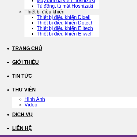
Máy làm đá viên Hoshizaki
Tủ đông, tủ mát Hoshizaki
Thiết bị điều khiển
Thiết bị điều khiển Dixell
Thiết bị điều khiển Dotech
Thiết bị điều khiển Elitech
Thiết bị điều khiển Eliwell
TRANG CHỦ
GIỚI THIỆU
TIN TỨC
THƯ VIỆN
Hình Ảnh
Video
DỊCH VỤ
LIÊN HỆ