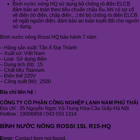
Bình nước nóng HQ sử dụng bộ chống rò điện ELCB
đảm bảo an toàn theo tiêu chuẩn châu Âu, khi có sự cố
về điện (rò điện, chập điện…) thì bộ chống rò điện ELCB
sẽ ngắt nguồn điện, đảm bảo an toàn tuyệt đối cho người
sử dụng.
Bình nước nóng Rossi HQ bảo hành 7 năm
– Hãng sản xuất: Tân Á Đại Thành
– Xuất xứ: Việt Nam
– Loại Sử dụng điện
– Dung tích (lít): 15
– Chất liệu Titanium
– Điện thế 220V
– Công suất (W): 2500
Địa chỉ liên hệ :
CÔNG TY CỔ PHẦN CÔNG NGHIỆP LẠNH NAM PHÚ THÁI
Địa chỉ : 35 Nguyễn Ngọc Vũ-Trung Hòa-Cầu Giấy-Hà Nội
Hotline : 19006859 / 043 550 1314
BÌNH NƯỚC NÓNG ROSSI 15L R15-HQ
Error:
Contact form not found.