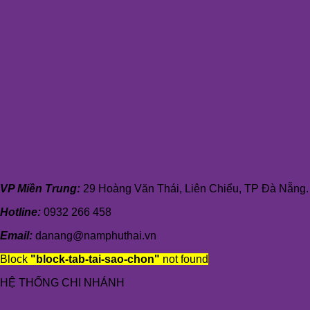
VP Miền Trung:
29 Hoàng Văn Thái, Liên Chiểu, TP Đà Nẵng.
Hotline:
0932 266 458
Email:
danang@namphuthai.vn
Block
"block-tab-tai-sao-chon"
not found
HỆ THỐNG CHI NHÁNH