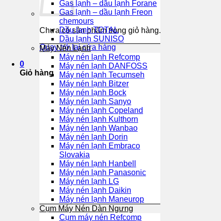
Gas lạnh – dầu lạnh Forane
Gas lạnh – dầu lạnh Freon
chemours
Dầu lạnh TOTAL
Chưa có sản phẩm trong giỏ hàng.
Dầu lạnh SUNISO
Quay trở lại cửa hàng
Máy Nén Lạnh
Máy nén lạnh Refcomp
0
Máy nén lạnh DANFOSS
Giỏ hàng
Máy nén lạnh Tecumseh
Máy nén lạnh Bitzer
Máy nén lạnh Bock
Máy nén lạnh Sanyo
Máy nén lạnh Copeland
Máy nén lạnh Kulthorn
Máy nén lạnh Wanbao
Máy nén lạnh Dorin
Máy nén lạnh Embraco
Slovakia
Máy nén lạnh Hanbell
Máy nén lạnh Panasonic
Máy nén lạnh LG
Máy nén lạnh Daikin
Máy nén lạnh Maneurop
Cụm Máy Nén Dàn Ngưng
Cụm máy nén Refcomp