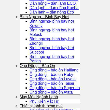
Dàn nóng – dàn lạnh ECO
Dàn lạnh – dàn nóng Kueba
Dàn lạnh – dàn nóng Eco
Bình Ngưng – Bình Bay Hơi
Bình ngưng- bình bay hơi
Kewely
Bình ngưng- bình bay hơi
Meluck
Bình ngưng- bình bay hơi
Zhongli
Bình ngưng- bình bay hơi
Supcool
Bình ngưng- bình bay hơi
Patton
Ống Đồng – Bảo Ôn
Ống đồng – bảo ôn Hailiang
Ống đồng – bảo ôn Ruby
Ống đồng – bảo ôn Luvata
Ống đồng – bảo ôn Taisei
Ống đồng – bảo ôn Superlon
Ống đồng – bảo ôn Atata
Máy Móc Ngành Lạnh
Phụ Kiện Vật Tư
Thiết bị lạnh thương mại