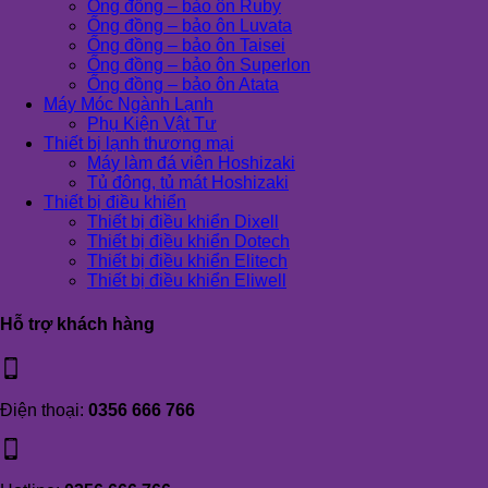
Ống đồng – bảo ôn Ruby
Ống đồng – bảo ôn Luvata
Ống đồng – bảo ôn Taisei
Ống đồng – bảo ôn Superlon
Ống đồng – bảo ôn Atata
Máy Móc Ngành Lạnh
Phụ Kiện Vật Tư
Thiết bị lạnh thương mại
Máy làm đá viên Hoshizaki
Tủ đông, tủ mát Hoshizaki
Thiết bị điều khiển
Thiết bị điều khiển Dixell
Thiết bị điều khiển Dotech
Thiết bị điều khiển Elitech
Thiết bị điều khiển Eliwell
Hỗ trợ khách hàng
Điện thoại:
0356 666 766