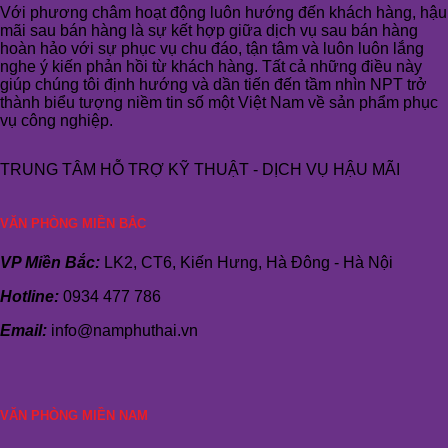
Với phương châm hoạt động luôn hướng đến khách hàng, hậu
mãi sau bán hàng là sự kết hợp giữa dịch vụ sau bán hàng
hoàn hảo với sự phục vụ chu đáo, tận tâm và luôn luôn lắng
nghe ý kiến phản hồi từ khách hàng. Tất cả những điều này
giúp chúng tôi định hướng và dần tiến đến tầm nhìn NPT trở
thành biểu tượng niềm tin số một Việt Nam về sản phẩm phục
vụ công nghiệp.
TRUNG TÂM HỖ TRỢ KỸ THUẬT - DỊCH VỤ HẬU MÃI
VĂN PHÒNG MIỀN BẮC
VP Miền Bắc:
LK2, CT6, Kiến Hưng, Hà Đông - Hà Nội
Hotline:
0934 477 786
Email:
info@namphuthai.vn
VĂN PHÒNG MIỀN NAM