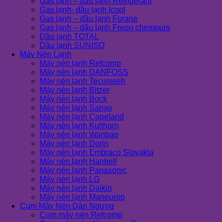
Gas lạnh – dầu lạnh Refrigerant
Gas lạnh- dầu lạnh Icool
Gas lạnh – dầu lạnh Forane
Gas lạnh – dầu lạnh Freon chemours
Dầu lạnh TOTAL
Dầu lạnh SUNISO
Máy Nén Lạnh
Máy nén lạnh Refcomp
Máy nén lạnh DANFOSS
Máy nén lạnh Tecumseh
Máy nén lạnh Bitzer
Máy nén lạnh Bock
Máy nén lạnh Sanyo
Máy nén lạnh Copeland
Máy nén lạnh Kulthorn
Máy nén lạnh Wanbao
Máy nén lạnh Dorin
Máy nén lạnh Embraco Slovakia
Máy nén lạnh Hanbell
Máy nén lạnh Panasonic
Máy nén lạnh LG
Máy nén lạnh Daikin
Máy nén lạnh Maneurop
Cụm Máy Nén Dàn Ngưng
Cụm máy nén Refcomp