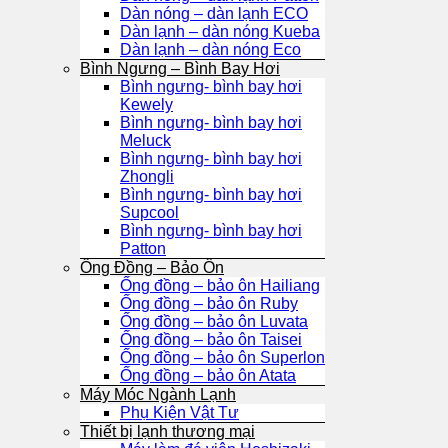
Dàn nóng – dàn lạnh ECO
Dàn lạnh – dàn nóng Kueba
Dàn lạnh – dàn nóng Eco
Bình Ngưng – Bình Bay Hơi
Bình ngưng- bình bay hơi
Kewely
Bình ngưng- bình bay hơi
Meluck
Bình ngưng- bình bay hơi
Zhongli
Bình ngưng- bình bay hơi
Supcool
Bình ngưng- bình bay hơi
Patton
Ống Đồng – Bảo Ôn
Ống đồng – bảo ôn Hailiang
Ống đồng – bảo ôn Ruby
Ống đồng – bảo ôn Luvata
Ống đồng – bảo ôn Taisei
Ống đồng – bảo ôn Superlon
Ống đồng – bảo ôn Atata
Máy Móc Ngành Lạnh
Phụ Kiện Vật Tư
Thiết bị lạnh thương mại