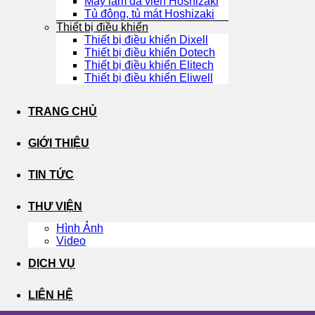
Máy làm đá viên Hoshizaki
Tủ đông, tủ mát Hoshizaki
Thiết bị điều khiển
Thiết bị điều khiển Dixell
Thiết bị điều khiển Dotech
Thiết bị điều khiển Elitech
Thiết bị điều khiển Eliwell
TRANG CHỦ
GIỚI THIỆU
TIN TỨC
THƯ VIỆN
Hình Ảnh
Video
DỊCH VỤ
LIÊN HỆ