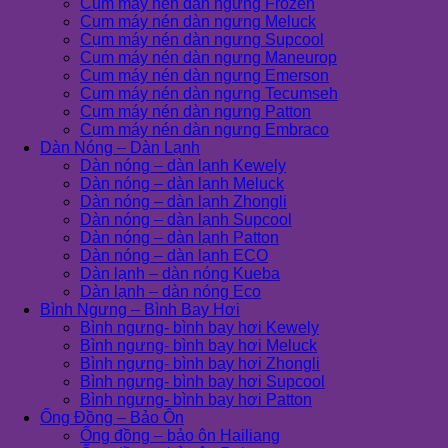
Cụm máy nén dàn ngưng Frozen
Cụm máy nén dàn ngưng Meluck
Cụm máy nén dàn ngưng Supcool
Cụm máy nén dàn ngưng Maneurop
Cụm máy nén dàn ngưng Emerson
Cụm máy nén dàn ngưng Tecumseh
Cụm máy nén dàn ngưng Patton
Cụm máy nén dàn ngưng Embraco
Dàn Nóng – Dàn Lạnh
Dàn nóng – dàn lạnh Kewely
Dàn nóng – dàn lạnh Meluck
Dàn nóng – dàn lạnh Zhongli
Dàn nóng – dàn lạnh Supcool
Dàn nóng – dàn lạnh Patton
Dàn nóng – dàn lạnh ECO
Dàn lạnh – dàn nóng Kueba
Dàn lạnh – dàn nóng Eco
Bình Ngưng – Bình Bay Hơi
Bình ngưng- bình bay hơi Kewely
Bình ngưng- bình bay hơi Meluck
Bình ngưng- bình bay hơi Zhongli
Bình ngưng- bình bay hơi Supcool
Bình ngưng- bình bay hơi Patton
Ống Đồng – Bảo Ôn
Ống đồng – bảo ôn Hailiang