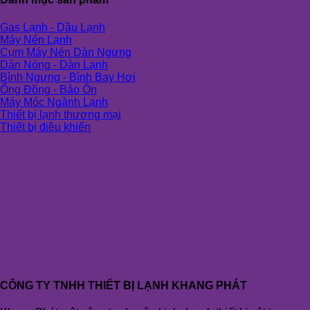
Gas Lạnh - Dầu Lạnh
Máy Nén Lạnh
Cụm Máy Nén Dàn Ngưng
Dàn Nóng - Dàn Lạnh
Bình Ngưng - Bình Bay Hơi
Ống Đồng - Bảo Ôn
Máy Móc Ngành Lạnh
Thiết bị lạnh thương mại
Thiết bị điều khiển
CÔNG TY TNHH THIẾT BỊ LẠNH KHANG PHÁT