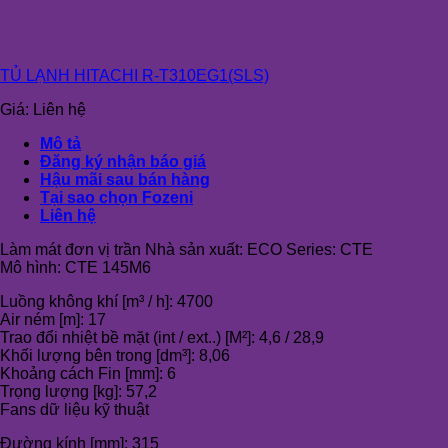
TỦ LẠNH HITACHI R-T310EG1(SLS)
Giá:
Liên hệ
Mô tả
Đăng ký nhận báo giá
Hậu mãi sau bán hàng
Tại sao chọn Fozeni
Liên hệ
Làm mát đơn vị trần Nhà sản xuất: ECO Series: CTE
Mô hình: CTE 145M6
Luồng không khí [m³ / h]: 4700
Air ném [m]: 17
Trao đổi nhiệt bề mặt (int / ext..) [M²]: 4,6 / 28,9
Khối lượng bên trong [dm³]: 8,06
Khoảng cách Fin [mm]: 6
Trọng lượng [kg]: 57,2
Fans dữ liệu kỹ thuật
Đường kính [mm]: 315