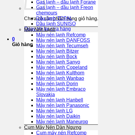
Gas lạnh – dầu lạnh Forane
Gas lạnh – dầu lạnh Freon
chemours
Dầu lạnh TOTAL
Chưa có sản phẩm trong giỏ hàng.
Dầu lạnh SUNISO
Quay trở lại cửa hàng
Máy Nén Lạnh
Máy nén lạnh Refcomp
0
Máy nén lạnh DANFOSS
Giỏ hàng
Máy nén lạnh Tecumseh
Máy nén lạnh Bitzer
Máy nén lạnh Bock
Máy nén lạnh Sanyo
Máy nén lạnh Copeland
Máy nén lạnh Kulthorn
Máy nén lạnh Wanbao
Máy nén lạnh Dorin
Máy nén lạnh Embraco
Slovakia
Máy nén lạnh Hanbell
Máy nén lạnh Panasonic
Máy nén lạnh LG
Máy nén lạnh Daikin
Máy nén lạnh Maneurop
Cụm Máy Nén Dàn Ngưng
Cụm máy nén Refcomp