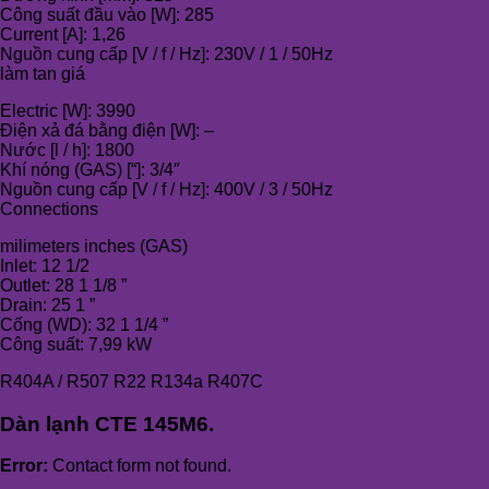
Công suất đầu vào [W]: 285
Current [A]: 1,26
Nguồn cung cấp [V / f / Hz]: 230V / 1 / 50Hz
làm tan giá
Electric [W]: 3990
Điện xả đá bằng điện [W]: –
Nước [l / h]: 1800
Khí nóng (GAS) [“]: 3/4″
Nguồn cung cấp [V / f / Hz]: 400V / 3 / 50Hz
Connections
milimeters inches (GAS)
Inlet: 12 1/2
Outlet: 28 1 1/8 ”
Drain: 25 1 ”
Cống (WD): 32 1 1/4 ”
Công suất: 7,99 kW
R404A / R507 R22 R134a R407C
Dàn lạnh CTE 145M6.
Error:
Contact form not found.