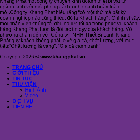
Khang Phát một công ty chuyên kinh doanh thiết bị vật tư
ngành lạnh với một phong cách kinh doanh hoàn toàn
mới.Công ty Khang Phát hiểu rằng “có một thứ mà bất kỳ
doanh nghiệp nào cũng thiếu, đó là Khách hàng” . Chính vì vậy,
mọi nhân viên chúng tôi đều nỗ lực tối đa trong phục vụ khách
hàng.Khang Phát luôn là đối tác tin cậy của khách hàng. Với
phương châm đến với Công ty TNHH Thiết Bị Lạnh Khang
Phát qúy khách không phải lo về giá cả, chất lượng, với mục
tiêu:“Chất lượng là vàng”, “Giá cả cạnh tranh”.
Copyright 2026 ©
www.khangphat.vn
TRANG CHỦ
GIỚI THIỆU
TIN TỨC
THƯ VIỆN
Hình Ảnh
Video
DỊCH VỤ
LIÊN HỆ