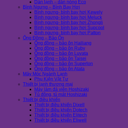
Dàn lạnh – dàn nóng Eco
Bình Ngưng – Bình Bay Hơi
Bình ngưng- bình bay hơi Kewely
Bình ngưng- bình bay hơi Meluck
Bình ngưng- bình bay hơi Zhongli
Bình ngưng- bình bay hơi Supcool
Bình ngưng- bình bay hơi Patton
Ống Đồng – Bảo Ôn
Ống đồng – bảo ôn Hailiang
Ống đồng – bảo ôn Ruby
Ống đồng – bảo ôn Luvata
Ống đồng – bảo ôn Taisei
Ống đồng – bảo ôn Superlon
Ống đồng – bảo ôn Atata
Máy Móc Ngành Lạnh
Phụ Kiện Vật Tư
Thiết bị lạnh thương mại
Máy làm đá viên Hoshizaki
Tủ đông, tủ mát Hoshizaki
Thiết bị điều khiển
Thiết bị điều khiển Dixell
Thiết bị điều khiển Dotech
Thiết bị điều khiển Elitech
Thiết bị điều khiển Eliwell