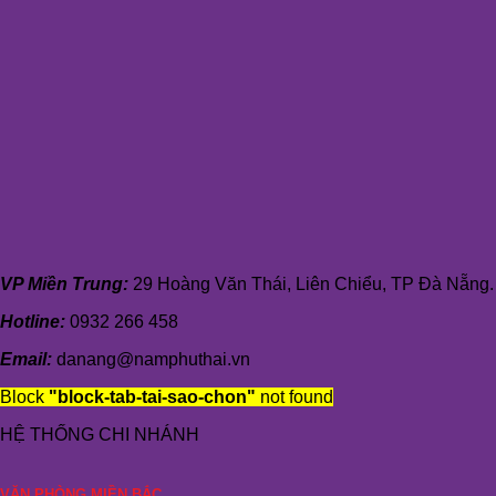
VP Miền Trung:
29 Hoàng Văn Thái, Liên Chiểu, TP Đà Nẵng.
Hotline:
0932 266 458
Email:
danang@namphuthai.vn
Block
"block-tab-tai-sao-chon"
not found
HỆ THỐNG CHI NHÁNH
VĂN PHÒNG MIỀN BẮC