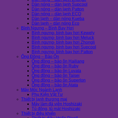
Dàn nóng – dàn lạnh Supcool
Dàn nóng – dàn lạnh Patton
Dàn nóng – dàn lạnh ECO
Dàn lạnh – dàn nóng Kueba
Dàn lạnh – dàn nóng Eco
Bình Ngưng – Bình Bay Hơi
Bình ngưng- bình bay hơi Kewely
Bình ngưng- bình bay hơi Meluck
Bình ngưng- bình bay hơi Zhongli
Bình ngưng- bình bay hơi Supcool
Bình ngưng- bình bay hơi Patton
Ống Đồng – Bảo Ôn
Ống đồng – bảo ôn Hailiang
Ống đồng – bảo ôn Ruby
Ống đồng – bảo ôn Luvata
Ống đồng – bảo ôn Taisei
Ống đồng – bảo ôn Superlon
Ống đồng – bảo ôn Atata
Máy Móc Ngành Lạnh
Phụ Kiện Vật Tư
Thiết bị lạnh thương mại
Máy làm đá viên Hoshizaki
Tủ đông, tủ mát Hoshizaki
Thiết bị điều khiển