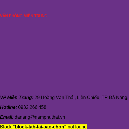
VĂN PHÒNG MIỀN TRUNG
VP Miền Trung:
29 Hoàng Văn Thái, Liên Chiểu, TP Đà Nẵng.
Hotline:
0932 266 458
Email:
danang@namphuthai.vn
Block
"block-tab-tai-sao-chon"
not found