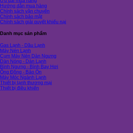
Ưu đãi mua hàng
Hướng dẫn mua hàng
Chính sách vận chuyển
Chính sách bảo mật
Chính sách giải quyết khiếu nại
Danh mục sản phẩm
Gas Lạnh - Dầu Lạnh
Máy Nén Lạnh
Cụm Máy Nén Dàn Ngưng
Dàn Nóng - Dàn Lạnh
Bình Ngưng - Bình Bay Hơi
Ống Đồng - Bảo Ôn
Máy Móc Ngành Lạnh
Thiết bị lạnh thương mại
Thiết bị điều khiển