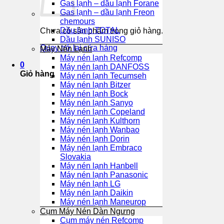
Gas lạnh – dầu lạnh Forane
Gas lạnh – dầu lạnh Freon
chemours
Dầu lạnh TOTAL
Chưa có sản phẩm trong giỏ hàng.
Dầu lạnh SUNISO
Quay trở lại cửa hàng
Máy Nén Lạnh
Máy nén lạnh Refcomp
0
Máy nén lạnh DANFOSS
Giỏ hàng
Máy nén lạnh Tecumseh
Máy nén lạnh Bitzer
Máy nén lạnh Bock
Máy nén lạnh Sanyo
Máy nén lạnh Copeland
Máy nén lạnh Kulthorn
Máy nén lạnh Wanbao
Máy nén lạnh Dorin
Máy nén lạnh Embraco
Slovakia
Máy nén lạnh Hanbell
Máy nén lạnh Panasonic
Máy nén lạnh LG
Máy nén lạnh Daikin
Máy nén lạnh Maneurop
Cụm Máy Nén Dàn Ngưng
Cụm máy nén Refcomp