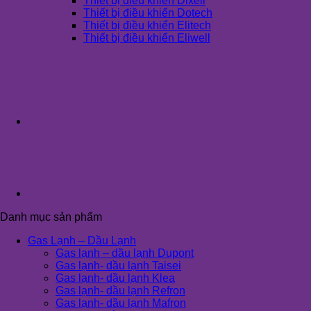
Thiết bị điều khiển Dixell
Thiết bị điều khiển Dotech
Thiết bị điều khiển Elitech
Thiết bị điều khiển Eliwell
Danh mục sản phẩm
Gas Lạnh – Dầu Lạnh
Gas lạnh – dầu lạnh Dupont
Gas lạnh- dầu lạnh Taisei
Gas lạnh- dầu lạnh Klea
Gas lạnh- dầu lạnh Refron
Gas lạnh- dầu lạnh Mafron