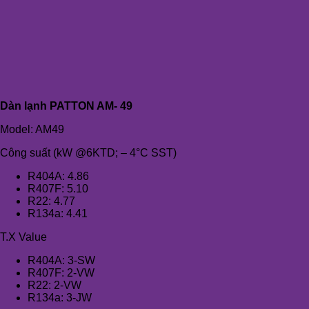
Dàn lạnh PATTON AM- 49
Model: AM49
Công suất (kW @6KTD; – 4°C SST)
R404A: 4.86
R407F: 5.10
R22: 4.77
R134a: 4.41
T.X Value
R404A: 3-SW
R407F: 2-VW
R22: 2-VW
R134a: 3-JW