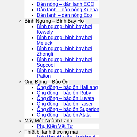
Dàn nóng – dàn lạnh ECO
Dàn lạnh – dàn nóng Kueba
Dàn lạnh – dàn nóng Eco
Bình Ngưng – Bình Bay Hơi
Bình ngưng- bình bay hơi
Kewely
Bình ngưng- bình bay hơi
Meluck
Bình ngưng- bình bay hơi
Zhongli
Bình ngưng- bình bay hơi
Supcool
Bình ngưng- bình bay hơi
Patton
Ống Đồng – Bảo Ôn
Ống đồng – bảo ôn Hailiang
Ống đồng – bảo ôn Ruby
Ống đồng – bảo ôn Luvata
Ống đồng – bảo ôn Taisei
Ống đồng – bảo ôn Superlon
Ống đồng – bảo ôn Atata
Máy Móc Ngành Lạnh
Phụ Kiện Vật Tư
Thiết bị lạnh thương mại