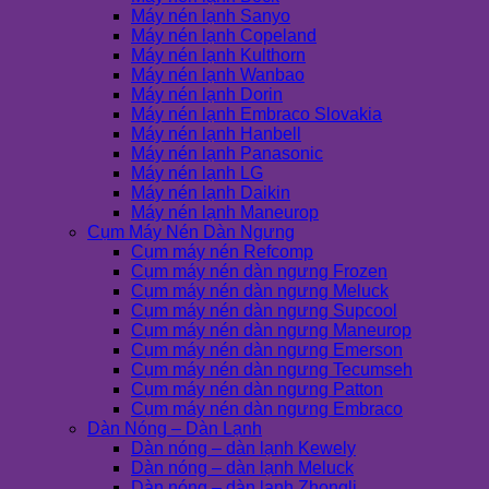
Máy nén lạnh Sanyo
Máy nén lạnh Copeland
Máy nén lạnh Kulthorn
Máy nén lạnh Wanbao
Máy nén lạnh Dorin
Máy nén lạnh Embraco Slovakia
Máy nén lạnh Hanbell
Máy nén lạnh Panasonic
Máy nén lạnh LG
Máy nén lạnh Daikin
Máy nén lạnh Maneurop
Cụm Máy Nén Dàn Ngưng
Cụm máy nén Refcomp
Cụm máy nén dàn ngưng Frozen
Cụm máy nén dàn ngưng Meluck
Cụm máy nén dàn ngưng Supcool
Cụm máy nén dàn ngưng Maneurop
Cụm máy nén dàn ngưng Emerson
Cụm máy nén dàn ngưng Tecumseh
Cụm máy nén dàn ngưng Patton
Cụm máy nén dàn ngưng Embraco
Dàn Nóng – Dàn Lạnh
Dàn nóng – dàn lạnh Kewely
Dàn nóng – dàn lạnh Meluck
Dàn nóng – dàn lạnh Zhongli