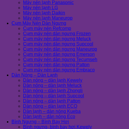
Máy nén lạnh Panasonic
Máy nén lạnh LG
Máy nén lạnh Daikin
Máy nén lạnh Maneurop
Cụm Máy Nén Dàn Ngưng
Cụm máy nén Refcomp
Cụm máy nén dàn ngưng Frozen
Cụm máy nén dàn ngưng Meluck
Cụm máy nén dàn ngưng Supcool
Cụm máy nén dàn ngưng Maneurop
Cụm máy nén dàn ngưng Emerson
Cụm máy nén dàn ngưng Tecumseh
Cụm máy nén dàn ngưng Patton
Cụm máy nén dàn ngưng Embraco
Dàn Nóng – Dàn Lạnh
Dàn nóng – dàn lạnh Kewely
Dàn nóng – dàn lạnh Meluck
Dàn nóng – dàn lạnh Zhongli
Dàn nóng – dàn lạnh Supcool
Dàn nóng – dàn lạnh Patton
Dàn nóng – dàn lạnh ECO
Dàn lạnh – dàn nóng Kueba
Dàn lạnh – dàn nóng Eco
Bình Ngưng – Bình Bay Hơi
Bình ngưng- bình bay hơi Kewely