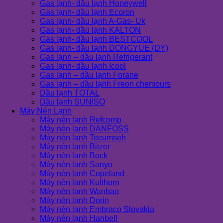
Gas lạnh- dầu lạnh Honeywell
Gas lạnh- dầu lạnh Ecoron
Gas lạnh- dầu lạnh A-Gas- Uk
Gas lạnh- dầu lạnh KALTON
Gas lạnh- dầu lạnh BESTCOOL
Gas lạnh- dầu lạnh DONGYUE (DY)
Gas lạnh – dầu lạnh Refrigerant
Gas lạnh- dầu lạnh Icool
Gas lạnh – dầu lạnh Forane
Gas lạnh – dầu lạnh Freon chemours
Dầu lạnh TOTAL
Dầu lạnh SUNISO
Máy Nén Lạnh
Máy nén lạnh Refcomp
Máy nén lạnh DANFOSS
Máy nén lạnh Tecumseh
Máy nén lạnh Bitzer
Máy nén lạnh Bock
Máy nén lạnh Sanyo
Máy nén lạnh Copeland
Máy nén lạnh Kulthorn
Máy nén lạnh Wanbao
Máy nén lạnh Dorin
Máy nén lạnh Embraco Slovakia
Máy nén lạnh Hanbell