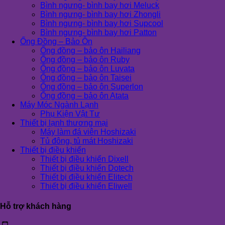
Bình ngưng- bình bay hơi Meluck
Bình ngưng- bình bay hơi Zhongli
Bình ngưng- bình bay hơi Supcool
Bình ngưng- bình bay hơi Patton
Ống Đồng – Bảo Ôn
Ống đồng – bảo ôn Hailiang
Ống đồng – bảo ôn Ruby
Ống đồng – bảo ôn Luvata
Ống đồng – bảo ôn Taisei
Ống đồng – bảo ôn Superlon
Ống đồng – bảo ôn Atata
Máy Móc Ngành Lạnh
Phụ Kiện Vật Tư
Thiết bị lạnh thương mại
Máy làm đá viên Hoshizaki
Tủ đông, tủ mát Hoshizaki
Thiết bị điều khiển
Thiết bị điều khiển Dixell
Thiết bị điều khiển Dotech
Thiết bị điều khiển Elitech
Thiết bị điều khiển Eliwell
Hỗ trợ khách hàng