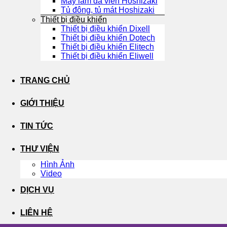
Máy làm đá viên Hoshizaki
Tủ đông, tủ mát Hoshizaki
Thiết bị điều khiển
Thiết bị điều khiển Dixell
Thiết bị điều khiển Dotech
Thiết bị điều khiển Elitech
Thiết bị điều khiển Eliwell
TRANG CHỦ
GIỚI THIỆU
TIN TỨC
THƯ VIỆN
Hình Ảnh
Video
DỊCH VỤ
LIÊN HỆ