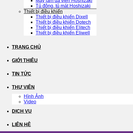
Máy làm đá viên Hoshizaki
Tủ đông, tủ mát Hoshizaki
Thiết bị điều khiển
Thiết bị điều khiển Dixell
Thiết bị điều khiển Dotech
Thiết bị điều khiển Elitech
Thiết bị điều khiển Eliwell
TRANG CHỦ
GIỚI THIỆU
TIN TỨC
THƯ VIỆN
Hình Ảnh
Video
DỊCH VỤ
LIÊN HỆ