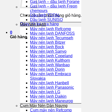
Gas lạnh – dầu lạnh Forane
Gas lạnh – dầu lạnh Freon
chemours
Dầu lạnh TOTAL
Chưa có sản phẩm trong giỏ hàng.
Dầu lạnh SUNISO
Quay trở lại cửa hàng
Máy Nén Lạnh
Máy nén lạnh Refcomp
0
Máy nén lạnh DANFOSS
Giỏ hàng
Máy nén lạnh Tecumseh
Máy nén lạnh Bitzer
Máy nén lạnh Bock
Máy nén lạnh Sanyo
Máy nén lạnh Copeland
Máy nén lạnh Kulthorn
Máy nén lạnh Wanbao
Máy nén lạnh Dorin
Máy nén lạnh Embraco
Slovakia
Máy nén lạnh Hanbell
Máy nén lạnh Panasonic
Máy nén lạnh LG
Máy nén lạnh Daikin
Máy nén lạnh Maneurop
Cụm Máy Nén Dàn Ngưng
Cụm máy nén Refcomp