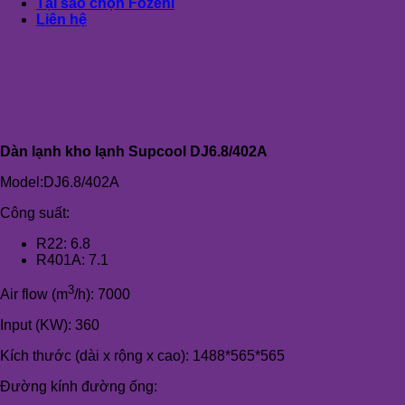
Tại sao chọn Fozeni
Liên hệ
Dàn lạnh kho lạnh Supcool DJ6.8/402A
Model:DJ6.8/402A
Công suất:
R22: 6.8
R401A: 7.1
3
Air flow (m
/h): 7000
Input (KW): 360
Kích thước (dài x rộng x cao): 1488*565*565
Đường kính đường ống: