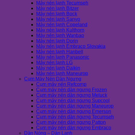
Máy nén lạnh Tecumseh
Máy nén lạnh Bitzer
Máy nén lạnh Bock
Máy nén lạnh Sanyo
Máy nén lạnh Copeland
Máy nén lạnh Kulthorn
Máy nén lạnh Wanbao
Máy nén lạnh Dorin
Máy nén lạnh Embraco Slovakia
Máy nén lạnh Hanbell
Máy nén lạnh Panasonic
Máy nén lạnh LG
Máy nén lạnh Daikin
Máy nén lạnh Maneurop
Cụm Máy Nén Dàn Ngưng
Cụm máy nén Refcomp
Cụm máy nén dàn ngưng Frozen
Cụm máy nén dàn ngưng Meluck
Cụm máy nén dàn ngưng Supcool
Cụm máy nén dàn ngưng Maneurop
Cụm máy nén dàn ngưng Emerson
Cụm máy nén dàn ngưng Tecumseh
Cụm máy nén dàn ngưng Patton
Cụm máy nén dàn ngưng Embraco
Dàn Nóng – Dàn Lạnh