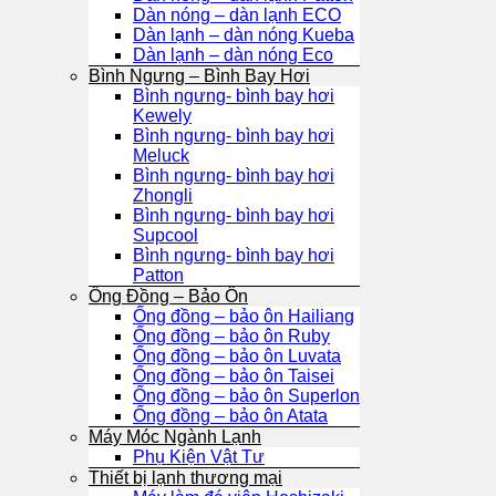
Dàn nóng – dàn lạnh ECO
Dàn lạnh – dàn nóng Kueba
Dàn lạnh – dàn nóng Eco
Bình Ngưng – Bình Bay Hơi
Bình ngưng- bình bay hơi
Kewely
Bình ngưng- bình bay hơi
Meluck
Bình ngưng- bình bay hơi
Zhongli
Bình ngưng- bình bay hơi
Supcool
Bình ngưng- bình bay hơi
Patton
Ống Đồng – Bảo Ôn
Ống đồng – bảo ôn Hailiang
Ống đồng – bảo ôn Ruby
Ống đồng – bảo ôn Luvata
Ống đồng – bảo ôn Taisei
Ống đồng – bảo ôn Superlon
Ống đồng – bảo ôn Atata
Máy Móc Ngành Lạnh
Phụ Kiện Vật Tư
Thiết bị lạnh thương mại