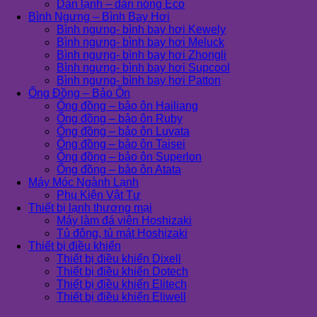
Dàn lạnh – dàn nóng Eco
Bình Ngưng – Bình Bay Hơi
Bình ngưng- bình bay hơi Kewely
Bình ngưng- bình bay hơi Meluck
Bình ngưng- bình bay hơi Zhongli
Bình ngưng- bình bay hơi Supcool
Bình ngưng- bình bay hơi Patton
Ống Đồng – Bảo Ôn
Ống đồng – bảo ôn Hailiang
Ống đồng – bảo ôn Ruby
Ống đồng – bảo ôn Luvata
Ống đồng – bảo ôn Taisei
Ống đồng – bảo ôn Superlon
Ống đồng – bảo ôn Atata
Máy Móc Ngành Lạnh
Phụ Kiện Vật Tư
Thiết bị lạnh thương mại
Máy làm đá viên Hoshizaki
Tủ đông, tủ mát Hoshizaki
Thiết bị điều khiển
Thiết bị điều khiển Dixell
Thiết bị điều khiển Dotech
Thiết bị điều khiển Elitech
Thiết bị điều khiển Eliwell