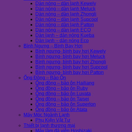
Dàn nóng – dàn lạnh Kewely
Dàn nóng – dàn lạnh Meluck
Dàn nóng – dàn lạnh Zhongli
Dàn nóng – dàn lạnh Supcool
Dàn nóng – dàn lạnh Patton
Dàn nóng – dàn lạnh ECO
Dàn lạnh – dàn nóng Kueba
Dàn lạnh – dàn nóng Eco
Bình Ngưng – Bình Bay Hơi
Bình ngưng- bình bay hơi Kewely
Bình ngưng- bình bay hơi Meluck
Bình ngưng- bình bay hơi Zhongli
Bình ngưng- bình bay hơi Supcool
Bình ngưng- bình bay hơi Patton
Ống Đồng – Bảo Ôn
Ống đồng – bảo ôn Hailiang
Ống đồng – bảo ôn Ruby
Ống đồng – bảo ôn Luvata
Ống đồng – bảo ôn Taisei
Ống đồng – bảo ôn Superlon
Ống đồng – bảo ôn Atata
Máy Móc Ngành Lạnh
Phụ Kiện Vật Tư
Thiết bị lạnh thương mại
Máy làm đá viên Hoshizaki