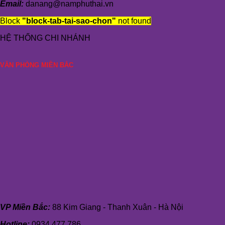
Email:
danang@namphuthai.vn
Block
"block-tab-tai-sao-chon"
not found
HỆ THỐNG CHI NHÁNH
VĂN PHÒNG MIỀN BẮC
VP Miền Bắc:
88 Kim Giang - Thanh Xuân - Hà Nội
Hotline:
0934 477 786