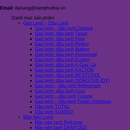
Email:
danang@namphuthai.vn
Danh mục sản phẩm
Gas Lạnh – Dầu Lạnh
Gas lạnh – dầu lạnh Dupont
Gas lạnh- dầu lạnh Taisei
Gas lạnh- dầu lạnh Klea
Gas lạnh- dầu lạnh Refron
Gas lạnh- dầu lạnh Mafron
Gas lạnh- dầu lạnh Honeywell
Gas lạnh- dầu lạnh Ecoron
Gas lạnh- dầu lạnh A-Gas- Uk
Gas lạnh- dầu lạnh KALTON
Gas lạnh- dầu lạnh BESTCOOL
Gas lạnh- dầu lạnh DONGYUE (DY)
Gas lạnh – dầu lạnh Refrigerant
Gas lạnh- dầu lạnh Icool
Gas lạnh – dầu lạnh Forane
Gas lạnh – dầu lạnh Freon chemours
Dầu lạnh TOTAL
Dầu lạnh SUNISO
Máy Nén Lạnh
Máy nén lạnh Refcomp
Máy nén lạnh DANFOSS