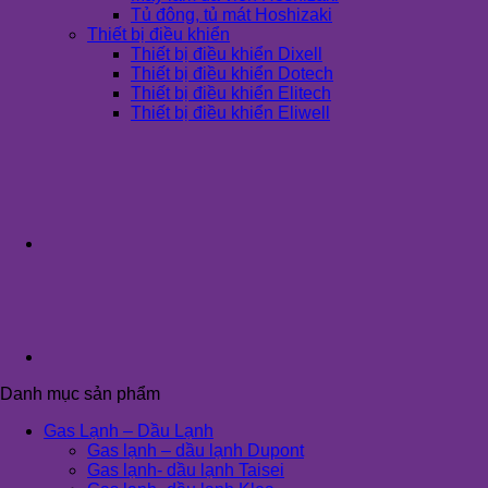
Tủ đông, tủ mát Hoshizaki
Thiết bị điều khiển
Thiết bị điều khiển Dixell
Thiết bị điều khiển Dotech
Thiết bị điều khiển Elitech
Thiết bị điều khiển Eliwell
Danh mục sản phẩm
Gas Lạnh – Dầu Lạnh
Gas lạnh – dầu lạnh Dupont
Gas lạnh- dầu lạnh Taisei