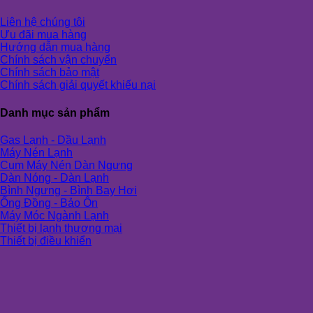
Liên hệ chúng tôi
Ưu đãi mua hàng
Hướng dẫn mua hàng
Chính sách vận chuyển
Chính sách bảo mật
Chính sách giải quyết khiếu nại
Danh mục sản phẩm
Gas Lạnh - Dầu Lạnh
Máy Nén Lạnh
Cụm Máy Nén Dàn Ngưng
Dàn Nóng - Dàn Lạnh
Bình Ngưng - Bình Bay Hơi
Ống Đồng - Bảo Ôn
Máy Móc Ngành Lạnh
Thiết bị lạnh thương mại
Thiết bị điều khiển