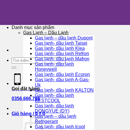
Skip
to
content
Danh mục sản phẩm
Gas Lạnh – Dầu Lạnh
Gas lạnh – dầu lạnh Dupont
Gas lạnh- dầu lạnh Taisei
Gas lạnh- dầu lạnh Klea
Gas lạnh- dầu lạnh Refron
Gas lạnh- dầu lạnh Mafron
Tìm
Gas lạnh- dầu lạnh
kiếm:
Honeywell
Gas lạnh- dầu lạnh Ecoron
Gas lạnh- dầu lạnh A-Gas-
Uk
Gọi đặt hàng
Gas lạnh- dầu lạnh KALTON
Gas lạnh- dầu lạnh
0356.666.766
BESTCOOL
Gas lạnh- dầu lạnh
DONGYUE (DY)
Giỏ hàng /
0
₫
0
Gas lạnh – dầu lạnh
Refrigerant
Gas lạnh- dầu lạnh Icool