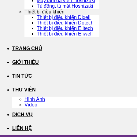
Máy làm đá viên Hoshizaki
Tủ đông, tủ mát Hoshizaki
Thiết bị điều khiển
Thiết bị điều khiển Dixell
Thiết bị điều khiển Dotech
Thiết bị điều khiển Elitech
Thiết bị điều khiển Eliwell
TRANG CHỦ
GIỚI THIỆU
TIN TỨC
THƯ VIỆN
Hình Ảnh
Video
DỊCH VỤ
LIÊN HỆ