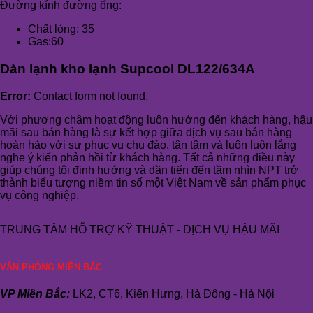
Đường kính đường ống:
Chất lỏng: 35
Gas:60
Dàn lạnh kho lạnh Supcool DL122/634A
Error:
Contact form not found.
Với phương châm hoạt động luôn hướng đến khách hàng, hậu
mãi sau bán hàng là sự kết hợp giữa dịch vụ sau bán hàng
hoàn hảo với sự phục vụ chu đáo, tận tâm và luôn luôn lắng
nghe ý kiến phản hồi từ khách hàng. Tất cả những điều này
giúp chúng tôi định hướng và dần tiến đến tầm nhìn NPT trở
thành biểu tượng niềm tin số một Việt Nam về sản phẩm phục
vụ công nghiệp.
TRUNG TÂM HỖ TRỢ KỸ THUẬT - DỊCH VỤ HẬU MÃI
VĂN PHÒNG MIỀN BẮC
VP Miền Bắc:
LK2, CT6, Kiến Hưng, Hà Đông - Hà Nội