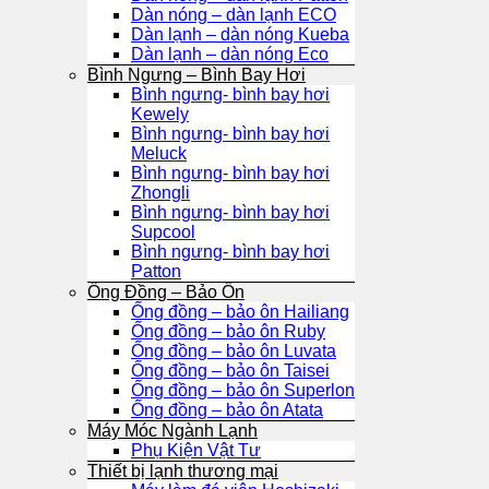
Dàn nóng – dàn lạnh ECO
Dàn lạnh – dàn nóng Kueba
Dàn lạnh – dàn nóng Eco
Bình Ngưng – Bình Bay Hơi
Bình ngưng- bình bay hơi
Kewely
Bình ngưng- bình bay hơi
Meluck
Bình ngưng- bình bay hơi
Zhongli
Bình ngưng- bình bay hơi
Supcool
Bình ngưng- bình bay hơi
Patton
Ống Đồng – Bảo Ôn
Ống đồng – bảo ôn Hailiang
Ống đồng – bảo ôn Ruby
Ống đồng – bảo ôn Luvata
Ống đồng – bảo ôn Taisei
Ống đồng – bảo ôn Superlon
Ống đồng – bảo ôn Atata
Máy Móc Ngành Lạnh
Phụ Kiện Vật Tư
Thiết bị lạnh thương mại