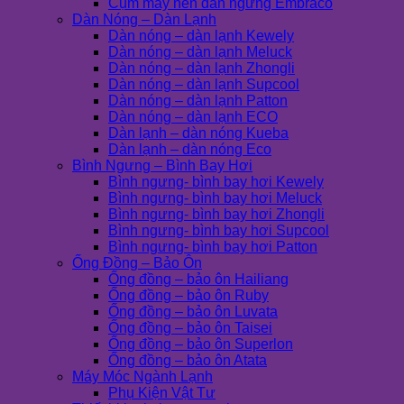
Cụm máy nén dàn ngưng Embraco
Dàn Nóng – Dàn Lạnh
Dàn nóng – dàn lạnh Kewely
Dàn nóng – dàn lạnh Meluck
Dàn nóng – dàn lạnh Zhongli
Dàn nóng – dàn lạnh Supcool
Dàn nóng – dàn lạnh Patton
Dàn nóng – dàn lạnh ECO
Dàn lạnh – dàn nóng Kueba
Dàn lạnh – dàn nóng Eco
Bình Ngưng – Bình Bay Hơi
Bình ngưng- bình bay hơi Kewely
Bình ngưng- bình bay hơi Meluck
Bình ngưng- bình bay hơi Zhongli
Bình ngưng- bình bay hơi Supcool
Bình ngưng- bình bay hơi Patton
Ống Đồng – Bảo Ôn
Ống đồng – bảo ôn Hailiang
Ống đồng – bảo ôn Ruby
Ống đồng – bảo ôn Luvata
Ống đồng – bảo ôn Taisei
Ống đồng – bảo ôn Superlon
Ống đồng – bảo ôn Atata
Máy Móc Ngành Lạnh
Phụ Kiện Vật Tư