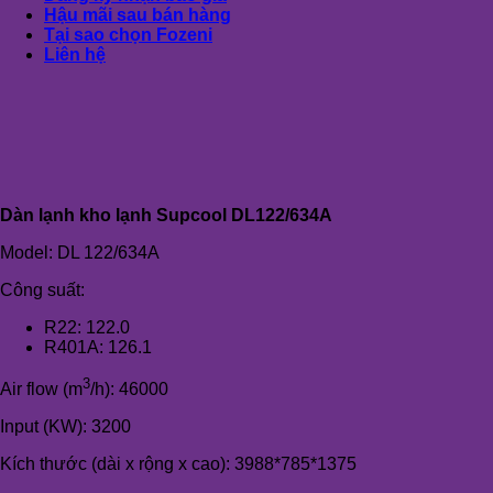
Hậu mãi sau bán hàng
Tại sao chọn Fozeni
Liên hệ
Dàn lạnh kho lạnh Supcool DL122/634A
Model: DL 122/634A
Công suất:
R22: 122.0
R401A: 126.1
3
Air flow (m
/h): 46000
Input (KW): 3200
Kích thước (dài x rộng x cao): 3988*785*1375