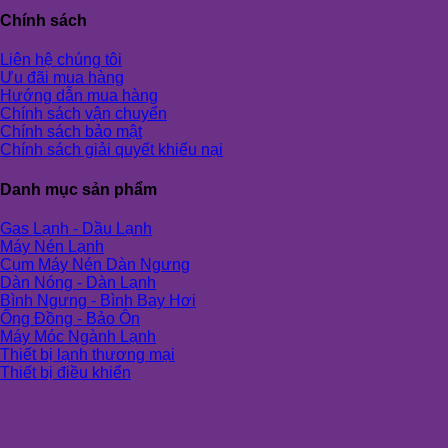
Chính sách
Liên hệ chúng tôi
Ưu đãi mua hàng
Hướng dẫn mua hàng
Chính sách vận chuyển
Chính sách bảo mật
Chính sách giải quyết khiếu nại
Danh mục sản phẩm
Gas Lạnh - Dầu Lạnh
Máy Nén Lạnh
Cụm Máy Nén Dàn Ngưng
Dàn Nóng - Dàn Lạnh
Bình Ngưng - Bình Bay Hơi
Ống Đồng - Bảo Ôn
Máy Móc Ngành Lạnh
Thiết bị lạnh thương mại
Thiết bị điều khiển