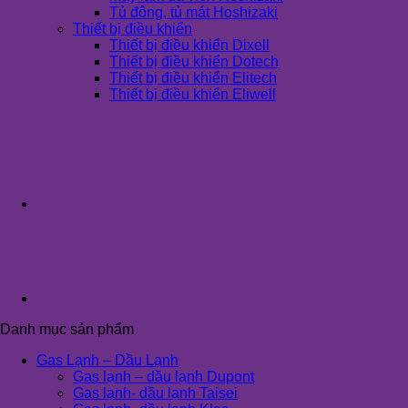
Tủ đông, tủ mát Hoshizaki
Thiết bị điều khiển
Thiết bị điều khiển Dixell
Thiết bị điều khiển Dotech
Thiết bị điều khiển Elitech
Thiết bị điều khiển Eliwell
Danh mục sản phẩm
Gas Lạnh – Dầu Lạnh
Gas lạnh – dầu lạnh Dupont
Gas lạnh- dầu lạnh Taisei