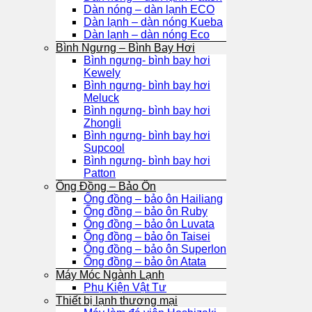
Dàn nóng – dàn lạnh ECO
Dàn lạnh – dàn nóng Kueba
Dàn lạnh – dàn nóng Eco
Bình Ngưng – Bình Bay Hơi
Bình ngưng- bình bay hơi
Kewely
Bình ngưng- bình bay hơi
Meluck
Bình ngưng- bình bay hơi
Zhongli
Bình ngưng- bình bay hơi
Supcool
Bình ngưng- bình bay hơi
Patton
Ống Đồng – Bảo Ôn
Ống đồng – bảo ôn Hailiang
Ống đồng – bảo ôn Ruby
Ống đồng – bảo ôn Luvata
Ống đồng – bảo ôn Taisei
Ống đồng – bảo ôn Superlon
Ống đồng – bảo ôn Atata
Máy Móc Ngành Lạnh
Phụ Kiện Vật Tư
Thiết bị lạnh thương mại