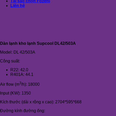
Tại sao chọn Fozeni
Liên hệ
Dàn lạnh kho lạnh Supcool DL42/503A
Model: DL 42/503A
Công suất:
R22: 42.0
R401A: 44.1
3
Air flow (m
/h): 18000
Input (KW): 1350
Kích thước (dài x rộng x cao): 2704*595*668
Đường kính đường ống: