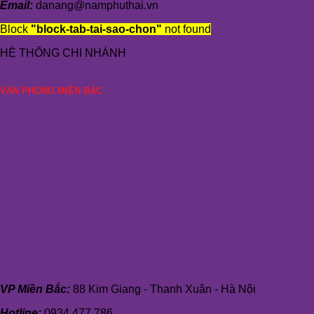
Email:
danang@namphuthai.vn
Block
"block-tab-tai-sao-chon"
not found
HỆ THỐNG CHI NHÁNH
VĂN PHÒNG MIỀN BẮC
VP Miền Bắc:
88 Kim Giang - Thanh Xuân - Hà Nội
Hotline:
0934 477 786