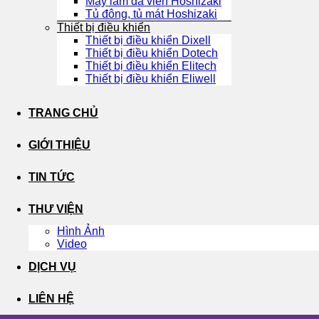
Máy làm đá viên Hoshizaki
Tủ đông, tủ mát Hoshizaki
Thiết bị điều khiển
Thiết bị điều khiển Dixell
Thiết bị điều khiển Dotech
Thiết bị điều khiển Elitech
Thiết bị điều khiển Eliwell
TRANG CHỦ
GIỚI THIỆU
TIN TỨC
THƯ VIỆN
Hình Ảnh
Video
DỊCH VỤ
LIÊN HỆ