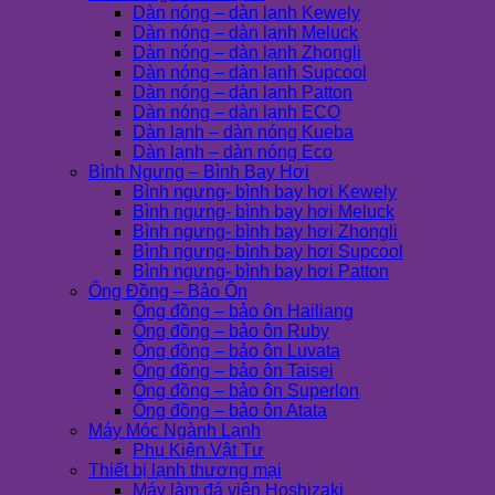
Dàn nóng – dàn lạnh Kewely
Dàn nóng – dàn lạnh Meluck
Dàn nóng – dàn lạnh Zhongli
Dàn nóng – dàn lạnh Supcool
Dàn nóng – dàn lạnh Patton
Dàn nóng – dàn lạnh ECO
Dàn lạnh – dàn nóng Kueba
Dàn lạnh – dàn nóng Eco
Bình Ngưng – Bình Bay Hơi
Bình ngưng- bình bay hơi Kewely
Bình ngưng- bình bay hơi Meluck
Bình ngưng- bình bay hơi Zhongli
Bình ngưng- bình bay hơi Supcool
Bình ngưng- bình bay hơi Patton
Ống Đồng – Bảo Ôn
Ống đồng – bảo ôn Hailiang
Ống đồng – bảo ôn Ruby
Ống đồng – bảo ôn Luvata
Ống đồng – bảo ôn Taisei
Ống đồng – bảo ôn Superlon
Ống đồng – bảo ôn Atata
Máy Móc Ngành Lạnh
Phụ Kiện Vật Tư
Thiết bị lạnh thương mại
Máy làm đá viên Hoshizaki