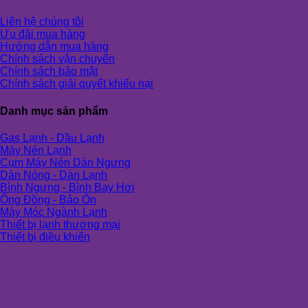
Liên hệ chúng tôi
Ưu đãi mua hàng
Hướng dẫn mua hàng
Chính sách vận chuyển
Chính sách bảo mật
Chính sách giải quyết khiếu nại
Danh mục sản phẩm
Gas Lạnh - Dầu Lạnh
Máy Nén Lạnh
Cụm Máy Nén Dàn Ngưng
Dàn Nóng - Dàn Lạnh
Bình Ngưng - Bình Bay Hơi
Ống Đồng - Bảo Ôn
Máy Móc Ngành Lạnh
Thiết bị lạnh thương mại
Thiết bị điều khiển