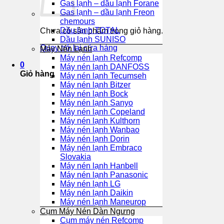
Gas lạnh – dầu lạnh Forane
Gas lạnh – dầu lạnh Freon
chemours
Dầu lạnh TOTAL
Chưa có sản phẩm trong giỏ hàng.
Dầu lạnh SUNISO
Quay trở lại cửa hàng
Máy Nén Lạnh
Máy nén lạnh Refcomp
0
Máy nén lạnh DANFOSS
Giỏ hàng
Máy nén lạnh Tecumseh
Máy nén lạnh Bitzer
Máy nén lạnh Bock
Máy nén lạnh Sanyo
Máy nén lạnh Copeland
Máy nén lạnh Kulthorn
Máy nén lạnh Wanbao
Máy nén lạnh Dorin
Máy nén lạnh Embraco
Slovakia
Máy nén lạnh Hanbell
Máy nén lạnh Panasonic
Máy nén lạnh LG
Máy nén lạnh Daikin
Máy nén lạnh Maneurop
Cụm Máy Nén Dàn Ngưng
Cụm máy nén Refcomp