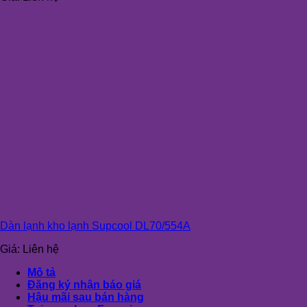
Dàn lạnh kho lạnh Supcool DL70/554A
Giá:
Liên hệ
Mô tả
Đăng ký nhận báo giá
Hậu mãi sau bán hàng