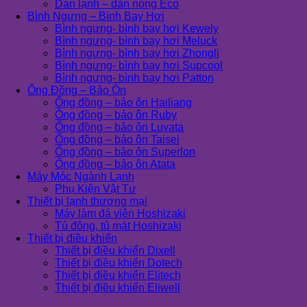
Dàn lạnh – dàn nóng Eco
Bình Ngưng – Bình Bay Hơi
Bình ngưng- bình bay hơi Kewely
Bình ngưng- bình bay hơi Meluck
Bình ngưng- bình bay hơi Zhongli
Bình ngưng- bình bay hơi Supcool
Bình ngưng- bình bay hơi Patton
Ống Đồng – Bảo Ôn
Ống đồng – bảo ôn Hailiang
Ống đồng – bảo ôn Ruby
Ống đồng – bảo ôn Luvata
Ống đồng – bảo ôn Taisei
Ống đồng – bảo ôn Superlon
Ống đồng – bảo ôn Atata
Máy Móc Ngành Lạnh
Phụ Kiện Vật Tư
Thiết bị lạnh thương mại
Máy làm đá viên Hoshizaki
Tủ đông, tủ mát Hoshizaki
Thiết bị điều khiển
Thiết bị điều khiển Dixell
Thiết bị điều khiển Dotech
Thiết bị điều khiển Elitech
Thiết bị điều khiển Eliwell