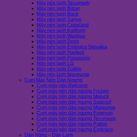
Máy nén lạnh Tecumseh
Máy nén lạnh Bitzer
Máy nén lạnh Bock
Máy nén lạnh Sanyo
Máy nén lạnh Copeland
Máy nén lạnh Kulthorn
Máy nén lạnh Wanbao
Máy nén lạnh Dorin
Máy nén lạnh Embraco Slovakia
Máy nén lạnh Hanbell
Máy nén lạnh Panasonic
Máy nén lạnh LG
Máy nén lạnh Daikin
Máy nén lạnh Maneurop
Cụm Máy Nén Dàn Ngưng
Cụm máy nén Refcomp
Cụm máy nén dàn ngưng Frozen
Cụm máy nén dàn ngưng Meluck
Cụm máy nén dàn ngưng Supcool
Cụm máy nén dàn ngưng Maneurop
Cụm máy nén dàn ngưng Emerson
Cụm máy nén dàn ngưng Tecumseh
Cụm máy nén dàn ngưng Patton
Cụm máy nén dàn ngưng Embraco
Dàn Nóng – Dàn Lạnh