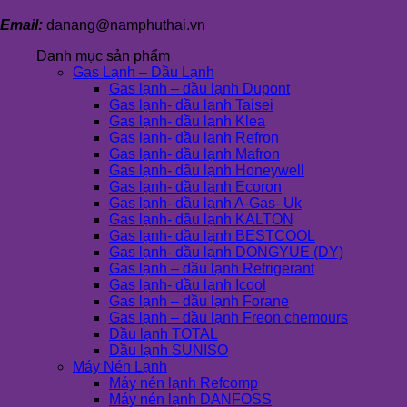
Email:
danang@namphuthai.vn
Danh mục sản phẩm
Gas Lạnh – Dầu Lạnh
Gas lạnh – dầu lạnh Dupont
Gas lạnh- dầu lạnh Taisei
Gas lạnh- dầu lạnh Klea
Gas lạnh- dầu lạnh Refron
Gas lạnh- dầu lạnh Mafron
Gas lạnh- dầu lạnh Honeywell
Gas lạnh- dầu lạnh Ecoron
Gas lạnh- dầu lạnh A-Gas- Uk
Gas lạnh- dầu lạnh KALTON
Gas lạnh- dầu lạnh BESTCOOL
Gas lạnh- dầu lạnh DONGYUE (DY)
Gas lạnh – dầu lạnh Refrigerant
Gas lạnh- dầu lạnh Icool
Gas lạnh – dầu lạnh Forane
Gas lạnh – dầu lạnh Freon chemours
Dầu lạnh TOTAL
Dầu lạnh SUNISO
Máy Nén Lạnh
Máy nén lạnh Refcomp
Máy nén lạnh DANFOSS