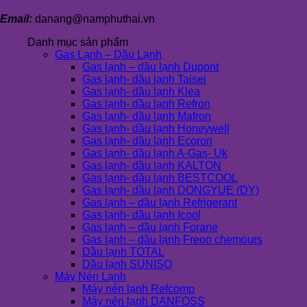
Email:
danang@namphuthai.vn
Danh mục sản phẩm
Gas Lạnh – Dầu Lạnh
Gas lạnh – dầu lạnh Dupont
Gas lạnh- dầu lạnh Taisei
Gas lạnh- dầu lạnh Klea
Gas lạnh- dầu lạnh Refron
Gas lạnh- dầu lạnh Mafron
Gas lạnh- dầu lạnh Honeywell
Gas lạnh- dầu lạnh Ecoron
Gas lạnh- dầu lạnh A-Gas- Uk
Gas lạnh- dầu lạnh KALTON
Gas lạnh- dầu lạnh BESTCOOL
Gas lạnh- dầu lạnh DONGYUE (DY)
Gas lạnh – dầu lạnh Refrigerant
Gas lạnh- dầu lạnh Icool
Gas lạnh – dầu lạnh Forane
Gas lạnh – dầu lạnh Freon chemours
Dầu lạnh TOTAL
Dầu lạnh SUNISO
Máy Nén Lạnh
Máy nén lạnh Refcomp
Máy nén lạnh DANFOSS