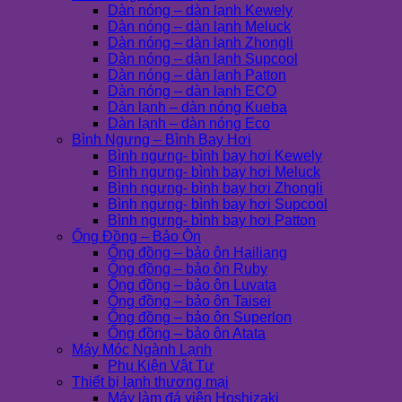
Dàn nóng – dàn lạnh Kewely
Dàn nóng – dàn lạnh Meluck
Dàn nóng – dàn lạnh Zhongli
Dàn nóng – dàn lạnh Supcool
Dàn nóng – dàn lạnh Patton
Dàn nóng – dàn lạnh ECO
Dàn lạnh – dàn nóng Kueba
Dàn lạnh – dàn nóng Eco
Bình Ngưng – Bình Bay Hơi
Bình ngưng- bình bay hơi Kewely
Bình ngưng- bình bay hơi Meluck
Bình ngưng- bình bay hơi Zhongli
Bình ngưng- bình bay hơi Supcool
Bình ngưng- bình bay hơi Patton
Ống Đồng – Bảo Ôn
Ống đồng – bảo ôn Hailiang
Ống đồng – bảo ôn Ruby
Ống đồng – bảo ôn Luvata
Ống đồng – bảo ôn Taisei
Ống đồng – bảo ôn Superlon
Ống đồng – bảo ôn Atata
Máy Móc Ngành Lạnh
Phụ Kiện Vật Tư
Thiết bị lạnh thương mại
Máy làm đá viên Hoshizaki