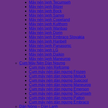
Máy nén lạnh Tecumseh
Máy nén lạnh Bitzer
Máy nén lạnh Bock
Máy nén lạnh Sanyo
Máy nén lạnh Copeland
Máy nén lạnh Kulthorn
Máy nén lạnh Wanbao
Máy nén lạnh Dorin
Máy nén lạnh Embraco Slovakia
Máy nén lạnh Hanbell
Máy nén lạnh Panasonic
Máy nén lạnh LG
Máy nén lạnh Daikin
Máy nén lạnh Maneurop
Cụm Máy Nén Dàn Ngưng
Cụm máy nén Refcomp
Cụm máy nén dàn ngưng Frozen
Cụm máy nén dàn ngưng Meluck
Cụm máy nén dàn ngưng Supcool
Cụm máy nén dàn ngưng Maneurop
Cụm máy nén dàn ngưng Emerson
Cụm máy nén dàn ngưng Tecumseh
Cụm máy nén dàn ngưng Patton
Cụm máy nén dàn ngưng Embraco
Dàn Nóng – Dàn Lạnh