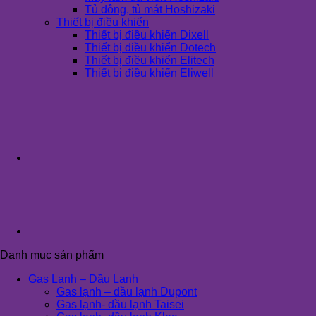
Tủ đông, tủ mát Hoshizaki
Thiết bị điều khiển
Thiết bị điều khiển Dixell
Thiết bị điều khiển Dotech
Thiết bị điều khiển Elitech
Thiết bị điều khiển Eliwell
Danh mục sản phẩm
Gas Lạnh – Dầu Lạnh
Gas lạnh – dầu lạnh Dupont
Gas lạnh- dầu lạnh Taisei