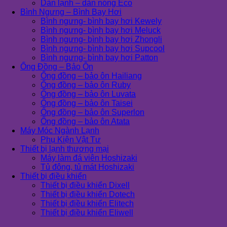
Dàn lạnh – dàn nóng Eco
Bình Ngưng – Bình Bay Hơi
Bình ngưng- bình bay hơi Kewely
Bình ngưng- bình bay hơi Meluck
Bình ngưng- bình bay hơi Zhongli
Bình ngưng- bình bay hơi Supcool
Bình ngưng- bình bay hơi Patton
Ống Đồng – Bảo Ôn
Ống đồng – bảo ôn Hailiang
Ống đồng – bảo ôn Ruby
Ống đồng – bảo ôn Luvata
Ống đồng – bảo ôn Taisei
Ống đồng – bảo ôn Superlon
Ống đồng – bảo ôn Atata
Máy Móc Ngành Lạnh
Phụ Kiện Vật Tư
Thiết bị lạnh thương mại
Máy làm đá viên Hoshizaki
Tủ đông, tủ mát Hoshizaki
Thiết bị điều khiển
Thiết bị điều khiển Dixell
Thiết bị điều khiển Dotech
Thiết bị điều khiển Elitech
Thiết bị điều khiển Eliwell