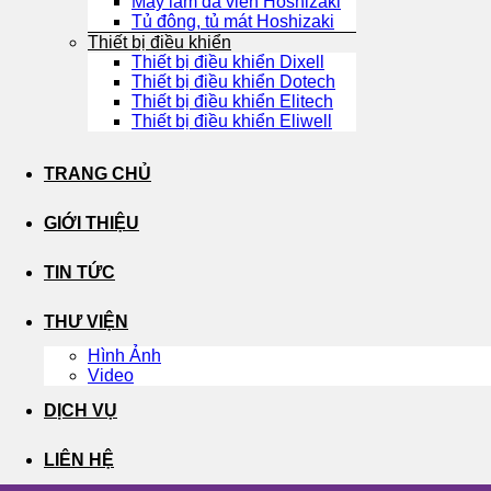
Máy làm đá viên Hoshizaki
Tủ đông, tủ mát Hoshizaki
Thiết bị điều khiển
Thiết bị điều khiển Dixell
Thiết bị điều khiển Dotech
Thiết bị điều khiển Elitech
Thiết bị điều khiển Eliwell
TRANG CHỦ
GIỚI THIỆU
TIN TỨC
THƯ VIỆN
Hình Ảnh
Video
DỊCH VỤ
LIÊN HỆ