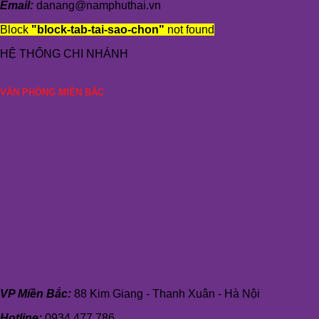
Email:
danang@namphuthai.vn
Block
"block-tab-tai-sao-chon"
not found
HỆ THỐNG CHI NHÁNH
VĂN PHÒNG MIỀN BẮC
VP Miền Bắc:
88 Kim Giang - Thanh Xuân - Hà Nội
Hotline:
0934 477 786