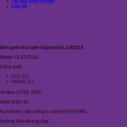
Tại sao chọn Fozeni
Liên hệ
Dàn lạnh kho lạnh Supcool DL3.5/311A
Model: DL3.5/311A
Công suất:
R22: 3.5
R401A: 3.7
3
Air flow (m
/h): 1500
Input (KW): 90
Kích thước (dài x rộng x cao): 642*445*465
Đường kính đường ống: