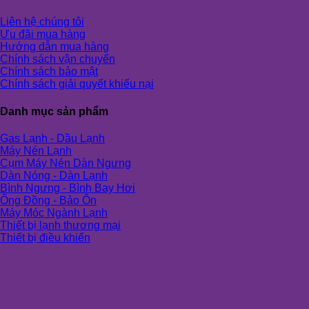
Liên hệ chúng tôi
Ưu đãi mua hàng
Hướng dẫn mua hàng
Chính sách vận chuyển
Chính sách bảo mật
Chính sách giải quyết khiếu nại
Danh mục sản phẩm
Gas Lạnh - Dầu Lạnh
Máy Nén Lạnh
Cụm Máy Nén Dàn Ngưng
Dàn Nóng - Dàn Lạnh
Bình Ngưng - Bình Bay Hơi
Ống Đồng - Bảo Ôn
Máy Móc Ngành Lạnh
Thiết bị lạnh thương mại
Thiết bị điều khiển