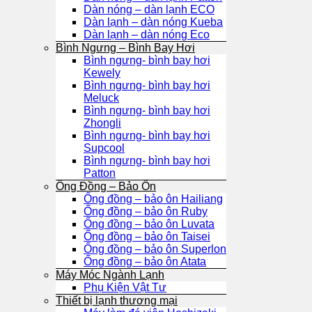
Dàn nóng – dàn lạnh ECO
Dàn lạnh – dàn nóng Kueba
Dàn lạnh – dàn nóng Eco
Bình Ngưng – Bình Bay Hơi
Bình ngưng- bình bay hơi
Kewely
Bình ngưng- bình bay hơi
Meluck
Bình ngưng- bình bay hơi
Zhongli
Bình ngưng- bình bay hơi
Supcool
Bình ngưng- bình bay hơi
Patton
Ống Đồng – Bảo Ôn
Ống đồng – bảo ôn Hailiang
Ống đồng – bảo ôn Ruby
Ống đồng – bảo ôn Luvata
Ống đồng – bảo ôn Taisei
Ống đồng – bảo ôn Superlon
Ống đồng – bảo ôn Atata
Máy Móc Ngành Lạnh
Phụ Kiện Vật Tư
Thiết bị lạnh thương mại