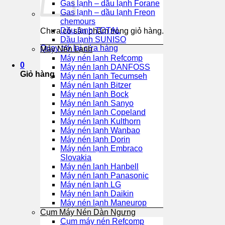
Gas lạnh – dầu lạnh Forane
Gas lạnh – dầu lạnh Freon
chemours
Dầu lạnh TOTAL
Chưa có sản phẩm trong giỏ hàng.
Dầu lạnh SUNISO
Quay trở lại cửa hàng
Máy Nén Lạnh
Máy nén lạnh Refcomp
0
Máy nén lạnh DANFOSS
Giỏ hàng
Máy nén lạnh Tecumseh
Máy nén lạnh Bitzer
Máy nén lạnh Bock
Máy nén lạnh Sanyo
Máy nén lạnh Copeland
Máy nén lạnh Kulthorn
Máy nén lạnh Wanbao
Máy nén lạnh Dorin
Máy nén lạnh Embraco
Slovakia
Máy nén lạnh Hanbell
Máy nén lạnh Panasonic
Máy nén lạnh LG
Máy nén lạnh Daikin
Máy nén lạnh Maneurop
Cụm Máy Nén Dàn Ngưng
Cụm máy nén Refcomp