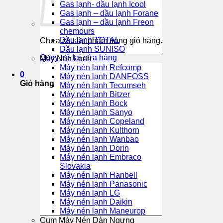
Gas lạnh- dầu lạnh Icool
Gas lạnh – dầu lạnh Forane
Gas lạnh – dầu lạnh Freon
chemours
Dầu lạnh TOTAL
Chưa có sản phẩm trong giỏ hàng.
Dầu lạnh SUNISO
Quay trở lại cửa hàng
Máy Nén Lạnh
Máy nén lạnh Refcomp
0
Máy nén lạnh DANFOSS
Giỏ hàng
Máy nén lạnh Tecumseh
Máy nén lạnh Bitzer
Máy nén lạnh Bock
Máy nén lạnh Sanyo
Máy nén lạnh Copeland
Máy nén lạnh Kulthorn
Máy nén lạnh Wanbao
Máy nén lạnh Dorin
Máy nén lạnh Embraco
Slovakia
Máy nén lạnh Hanbell
Máy nén lạnh Panasonic
Máy nén lạnh LG
Máy nén lạnh Daikin
Máy nén lạnh Maneurop
Cụm Máy Nén Dàn Ngưng