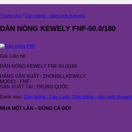
Trang chủ
/
Dàn nóng – dàn lạnh Kewely
DÀN NÓNG KEWELY FNF-50.0/180
Giá:
Liên hệ
DÀN NÓNG KEWELY FNF-50.0/180
HÃNG SẢN XUẤT : ZHONGLI, KEWELY
MODEL : FNF
SẢN XUẤT TẠI : TRUNG QUỐC
Danh mục:
Dàn Nóng - Dàn Lạnh
,
Dàn nóng – dàn lạnh Kewel
MUA MỘT LẦN – DÙNG CẢ ĐỜI