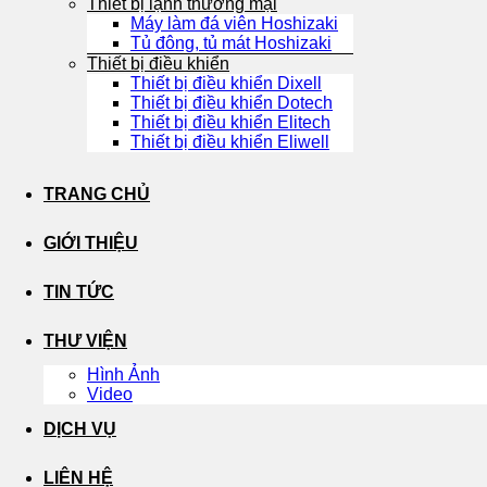
Thiết bị lạnh thương mại
Máy làm đá viên Hoshizaki
Tủ đông, tủ mát Hoshizaki
Thiết bị điều khiển
Thiết bị điều khiển Dixell
Thiết bị điều khiển Dotech
Thiết bị điều khiển Elitech
Thiết bị điều khiển Eliwell
TRANG CHỦ
GIỚI THIỆU
TIN TỨC
THƯ VIỆN
Hình Ảnh
Video
DỊCH VỤ
LIÊN HỆ