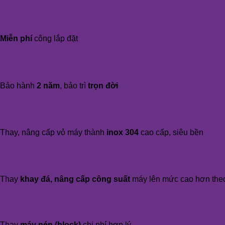
Miễn phí
công lắp đặt
Bảo hành
2 năm
, bảo trì
trọn đời
Thay, nâng cấp vỏ máy thành
inox 304
cao cấp, siêu bền
Thay
khay đá, nâng cấp công suất
máy lên mức cao hơn the
Thay
máy nén (block)
chi phí hợp lý.