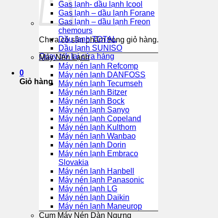
Gas lạnh- dầu lạnh Icool
Gas lạnh – dầu lạnh Forane
Gas lạnh – dầu lạnh Freon
chemours
Dầu lạnh TOTAL
Chưa có sản phẩm trong giỏ hàng.
Dầu lạnh SUNISO
Quay trở lại cửa hàng
Máy Nén Lạnh
Máy nén lạnh Refcomp
0
Máy nén lạnh DANFOSS
Giỏ hàng
Máy nén lạnh Tecumseh
Máy nén lạnh Bitzer
Máy nén lạnh Bock
Máy nén lạnh Sanyo
Máy nén lạnh Copeland
Máy nén lạnh Kulthorn
Máy nén lạnh Wanbao
Máy nén lạnh Dorin
Máy nén lạnh Embraco
Slovakia
Máy nén lạnh Hanbell
Máy nén lạnh Panasonic
Máy nén lạnh LG
Máy nén lạnh Daikin
Máy nén lạnh Maneurop
Cụm Máy Nén Dàn Ngưng