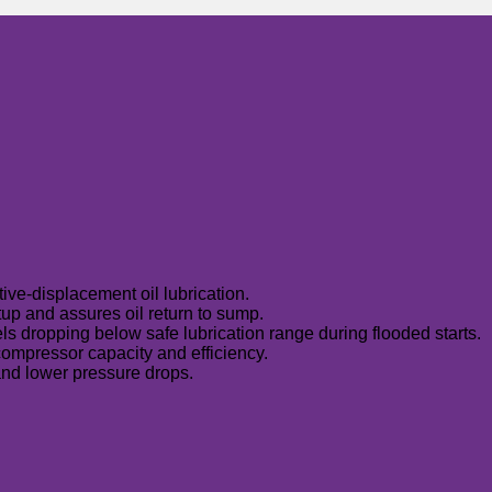
ive-displacement oil lubrication.
up and assures oil return to sump.
ls dropping below safe lubrication range during flooded starts.
compressor capacity and efficiency.
 and lower pressure drops.