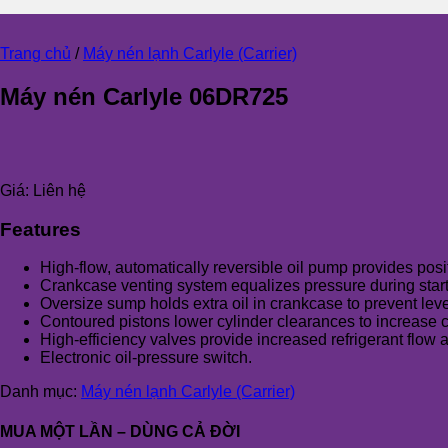
Trang chủ
/
Máy nén lạnh Carlyle (Carrier)
Máy nén Carlyle 06DR725
Giá:
Liên hệ
Features
High-flow, automatically reversible oil pump provides posit
Crankcase venting system equalizes pressure during start
Oversize sump holds extra oil in crankcase to prevent leve
Contoured pistons lower cylinder clearances to increase 
High-efficiency valves provide increased refrigerant flow
Electronic oil-pressure switch.
Danh mục:
Máy nén lạnh Carlyle (Carrier)
MUA MỘT LẦN – DÙNG CẢ ĐỜI