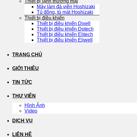
Thiết bị lạnh thương mại
Máy làm đá viên Hoshizaki
Tủ đông, tủ mát Hoshizaki
Thiết bị điều khiển
Thiết bị điều khiển Dixell
Thiết bị điều khiển Dotech
Thiết bị điều khiển Elitech
Thiết bị điều khiển Eliwell
TRANG CHỦ
GIỚI THIỆU
TIN TỨC
THƯ VIỆN
Hình Ảnh
Video
DỊCH VỤ
LIÊN HỆ