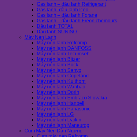
Gas lạnh – dầu lạnh Refrigerant
Gas lạnh- dầu lạnh Icool
Gas lạnh – dầu lạnh Forane
Gas lạnh – dầu lạnh Freon chemours
Dầu lạnh TOTAL
Dầu lạnh SUNISO
Máy Nén Lạnh
Máy nén lạnh Refcomp
Máy nén lạnh DANFOSS
Máy nén lạnh Tecumseh
Máy nén lạnh Bitzer
Máy nén lạnh Bock
Máy nén lạnh Sanyo
Máy nén lạnh Copeland
Máy nén lạnh Kulthorn
Máy nén lạnh Wanbao
Máy nén lạnh Dorin
Máy nén lạnh Embraco Slovakia
Máy nén lạnh Hanbell
Máy nén lạnh Panasonic
Máy nén lạnh LG
Máy nén lạnh Daikin
Máy nén lạnh Maneurop
Cụm Máy Nén Dàn Ngưng
Cụm máy nén Refcomp