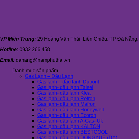
VP Miền Trung:
29 Hoàng Văn Thái, Liên Chiểu, TP Đà Nẵng.
Hotline:
0932 266 458
Email:
danang@namphuthai.vn
Danh mục sản phẩm
Gas Lạnh – Dầu Lạnh
Gas lạnh – dầu lạnh Dupont
Gas lạnh- dầu lạnh Taisei
Gas lạnh- dầu lạnh Klea
Gas lạnh- dầu lạnh Refron
Gas lạnh- dầu lạnh Mafron
Gas lạnh- dầu lạnh Honeywell
Gas lạnh- dầu lạnh Ecoron
Gas lạnh- dầu lạnh A-Gas- Uk
Gas lạnh- dầu lạnh KALTON
Gas lạnh- dầu lạnh BESTCOOL
Gas lạnh- dầu lạnh DONGYUE (DY)