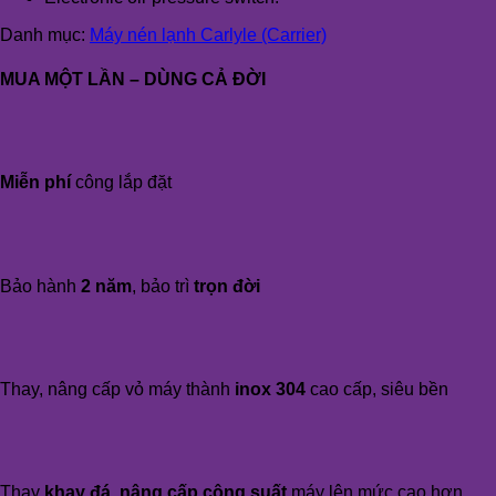
Danh mục:
Máy nén lạnh Carlyle (Carrier)
MUA MỘT LẦN – DÙNG CẢ ĐỜI
Miễn phí
công lắp đặt
Bảo hành
2 năm
, bảo trì
trọn đời
Thay, nâng cấp vỏ máy thành
inox 304
cao cấp, siêu bền
Thay
khay đá, nâng cấp công suất
máy lên mức cao hơn