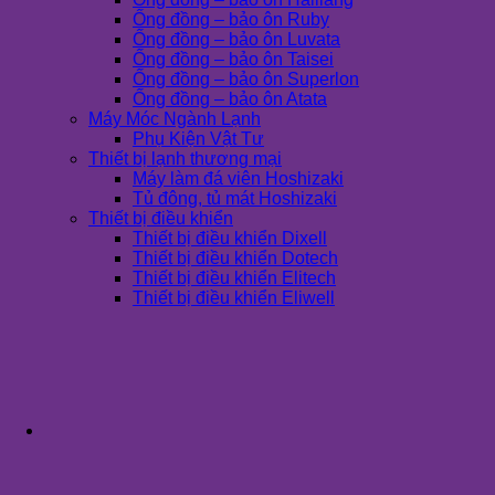
Ống đồng – bảo ôn Ruby
Ống đồng – bảo ôn Luvata
Ống đồng – bảo ôn Taisei
Ống đồng – bảo ôn Superlon
Ống đồng – bảo ôn Atata
Máy Móc Ngành Lạnh
Phụ Kiện Vật Tư
Thiết bị lạnh thương mại
Máy làm đá viên Hoshizaki
Tủ đông, tủ mát Hoshizaki
Thiết bị điều khiển
Thiết bị điều khiển Dixell
Thiết bị điều khiển Dotech
Thiết bị điều khiển Elitech
Thiết bị điều khiển Eliwell