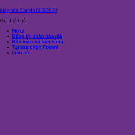
Máy nén Carlyle 06DR820
Giá:
Liên hệ
Mô tả
Đăng ký nhận báo giá
Hậu mãi sau bán hàng
Tại sao chọn Fozeni
Liên hệ