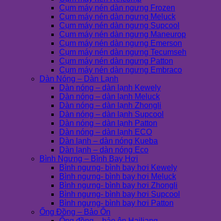
Cụm máy nén dàn ngưng Frozen
Cụm máy nén dàn ngưng Meluck
Cụm máy nén dàn ngưng Supcool
Cụm máy nén dàn ngưng Maneurop
Cụm máy nén dàn ngưng Emerson
Cụm máy nén dàn ngưng Tecumseh
Cụm máy nén dàn ngưng Patton
Cụm máy nén dàn ngưng Embraco
Dàn Nóng – Dàn Lạnh
Dàn nóng – dàn lạnh Kewely
Dàn nóng – dàn lạnh Meluck
Dàn nóng – dàn lạnh Zhongli
Dàn nóng – dàn lạnh Supcool
Dàn nóng – dàn lạnh Patton
Dàn nóng – dàn lạnh ECO
Dàn lạnh – dàn nóng Kueba
Dàn lạnh – dàn nóng Eco
Bình Ngưng – Bình Bay Hơi
Bình ngưng- bình bay hơi Kewely
Bình ngưng- bình bay hơi Meluck
Bình ngưng- bình bay hơi Zhongli
Bình ngưng- bình bay hơi Supcool
Bình ngưng- bình bay hơi Patton
Ống Đồng – Bảo Ôn
Ống đồng – bảo ôn Hailiang