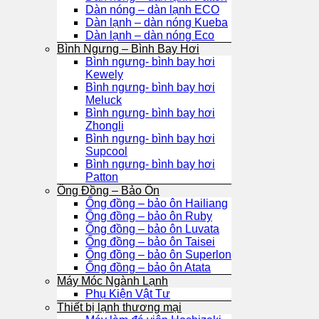
Dàn nóng – dàn lạnh ECO
Dàn lạnh – dàn nóng Kueba
Dàn lạnh – dàn nóng Eco
Bình Ngưng – Bình Bay Hơi
Bình ngưng- bình bay hơi
Kewely
Bình ngưng- bình bay hơi
Meluck
Bình ngưng- bình bay hơi
Zhongli
Bình ngưng- bình bay hơi
Supcool
Bình ngưng- bình bay hơi
Patton
Ống Đồng – Bảo Ôn
Ống đồng – bảo ôn Hailiang
Ống đồng – bảo ôn Ruby
Ống đồng – bảo ôn Luvata
Ống đồng – bảo ôn Taisei
Ống đồng – bảo ôn Superlon
Ống đồng – bảo ôn Atata
Máy Móc Ngành Lạnh
Phụ Kiện Vật Tư
Thiết bị lạnh thương mại