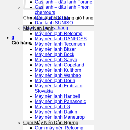
Gas lạnh – dầu lạnh Forane
Gas lạnh – dầu lạnh Freon
chemours
Dầu lạnh TOTAL
Chưa có sản phẩm trong giỏ hàng.
Dầu lạnh SUNISO
Quay trở lại cửa hàng
Máy Nén Lạnh
Máy nén lạnh Refcomp
0
Máy nén lạnh DANFOSS
Giỏ hàng
Máy nén lạnh Tecumseh
Máy nén lạnh Bitzer
Máy nén lạnh Bock
Máy nén lạnh Sanyo
Máy nén lạnh Copeland
Máy nén lạnh Kulthorn
Máy nén lạnh Wanbao
Máy nén lạnh Dorin
Máy nén lạnh Embraco
Slovakia
Máy nén lạnh Hanbell
Máy nén lạnh Panasonic
Máy nén lạnh LG
Máy nén lạnh Daikin
Máy nén lạnh Maneurop
Cụm Máy Nén Dàn Ngưng
Cụm máy nén Refcomp