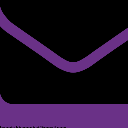
baogia.khangphat@gmail.com