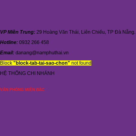
VP Miền Trung:
29 Hoàng Văn Thái, Liên Chiểu, TP Đà Nẵng.
Hotline:
0932 266 458
Email:
danang@namphuthai.vn
Block
"block-tab-tai-sao-chon"
not found
HỆ THỐNG CHI NHÁNH
VĂN PHÒNG MIỀN BẮC