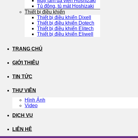
Máy làm đá viên Hoshizaki
Tủ đông, tủ mát Hoshizaki
Thiết bị điều khiển
Thiết bị điều khiển Dixell
Thiết bị điều khiển Dotech
Thiết bị điều khiển Elitech
Thiết bị điều khiển Eliwell
TRANG CHỦ
GIỚI THIỆU
TIN TỨC
THƯ VIỆN
Hình Ảnh
Video
DỊCH VỤ
LIÊN HỆ