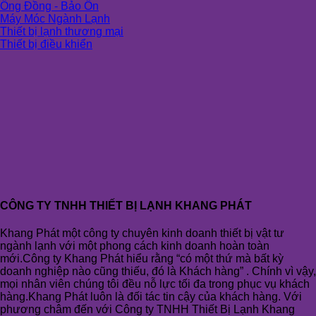
Ống Đồng - Bảo Ôn
Máy Móc Ngành Lạnh
Thiết bị lạnh thương mại
Thiết bị điều khiển
CÔNG TY TNHH THIẾT BỊ LẠNH KHANG PHÁT
Khang Phát một công ty chuyên kinh doanh thiết bị vật tư
ngành lạnh với một phong cách kinh doanh hoàn toàn
mới.Công ty Khang Phát hiểu rằng “có một thứ mà bất kỳ
doanh nghiệp nào cũng thiếu, đó là Khách hàng” . Chính vì vậy,
mọi nhân viên chúng tôi đều nỗ lực tối đa trong phục vụ khách
hàng.Khang Phát luôn là đối tác tin cậy của khách hàng. Với
phương châm đến với Công ty TNHH Thiết Bị Lạnh Khang